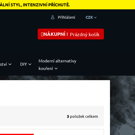
NÍ STYL, INTENZIVNÍ PŘÍCHUTĚ.
Přihlášení
CZK
NÁKUPNÍ KOŠÍK
Prázdný košík
Moderní alternativy
ství
DIY
kouření
3
položek celkem