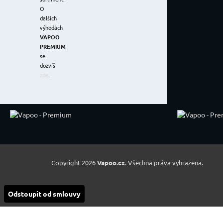
O
dalších
výhodách
VAPOO
PREMIUM
se
dozvíš
zde
.
Copyright 2026
Vapoo.cz
. Všechna práva vyhrazena.
Odstoupit od smlouvy