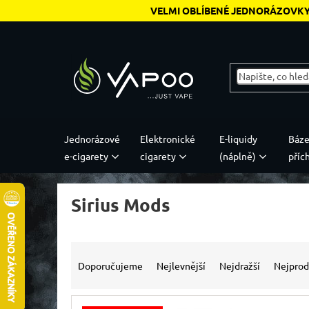
Přejít na obsah
VELMI OBLÍBENÉ JEDNORÁZOVK
Jednorázové
Elektronické
E-liquidy
Báze
e-cigarety
cigarety
(náplně)
příc
Sirius Mods
Top značky a
produktové řady
Řazení produktů
Doporučujeme
Nejlevnější
Nejdražší
Nejprod
Výpis produktů