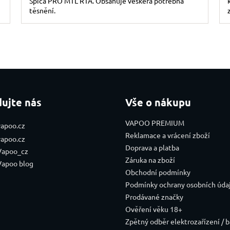
Spica PRO MTL RTA. Obsahuje veškerá potřebná
těsnění.
Ovládací prvky výpis
dujte nás
Vše o nákupu
VAPOO PREMIUM
vapoo.cz
Reklamace a vrácení zboží
vapoo.cz
Doprava a platba
Vapoo_cz
Záruka na zboží
Vapoo blog
Obchodní podmínky
Podmínky ochrany osobních úda
Prodávané značky
Ověření věku 18+
Zpětný odběr elektrozařízení / b