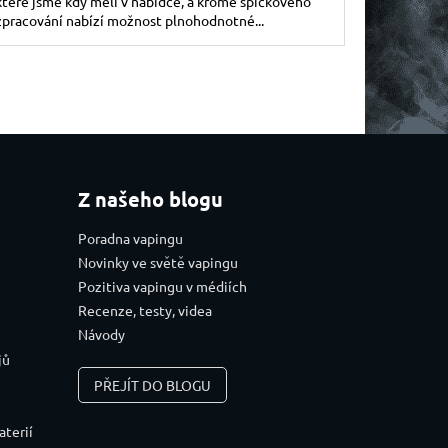
které jsme kdy měli v nabídce, a kromě špičkového
zpracování nabízí možnost plnohodnotné...
u
Z našeho blogu
Poradna vapingu
Novinky ve světě vapingu
Pozitiva vapingu v médiích
Recenze, testy, videa
Návody
jů
PŘEJÍT DO BLOGU
aterií