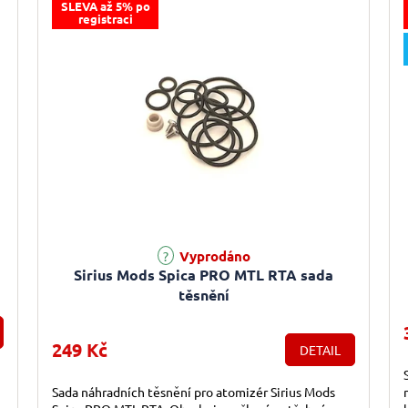
SLEVA až 5% po
registraci
Vyprodáno
Sirius Mods Spica PRO MTL RTA sada
těsnění
249 Kč
DETAIL
Sada náhradních těsnění pro atomizér Sirius Mods