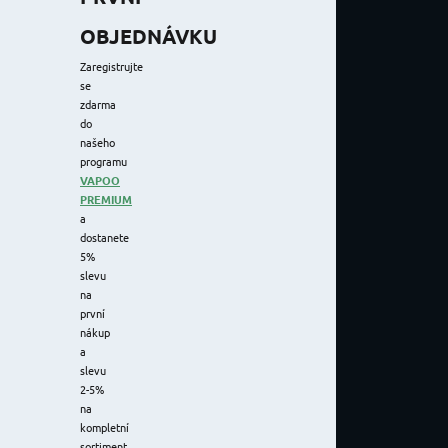
OBJEDNÁVKU
Zaregistrujte
se
zdarma
do
našeho
programu
VAPOO
PREMIUM
a
dostanete
5%
slevu
na
první
nákup
a
slevu
2-5%
na
kompletní
sortiment.