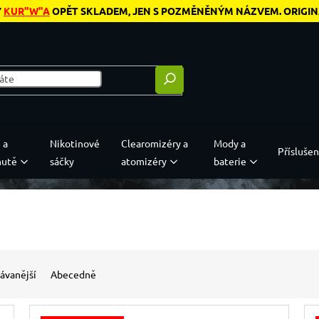
Y
KUR"W"A
OPĚT SKLADEM, JEN S POZMĚNĚNÝM NÁZVEM. ORIGINÁL
 a
Nikotinové
Clearomizéry a
Mody a
Příslušen
hutě
sáčky
atomizéry
baterie
ávanější
Abecedně