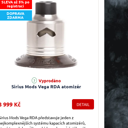
SLEVA až 5% po
registraci
DOPRAVA
ZDARMA
Vyprodáno
Sirius Mods Vega RDA atomizér
3 999 Kč
DETAIL
Sirius Mods Vega RDA představuje jeden z
nejkomplexnějších systému kapacích atomizérů,