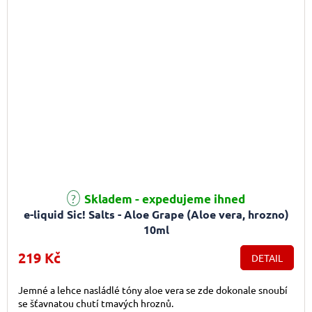
Skladem - expedujeme ihned
e-liquid Sic! Salts - Aloe Grape (Aloe vera, hrozno)
10ml
219 Kč
DETAIL
Jemné a lehce nasládlé tóny aloe vera se zde dokonale snoubí
se šťavnatou chutí tmavých hroznů.