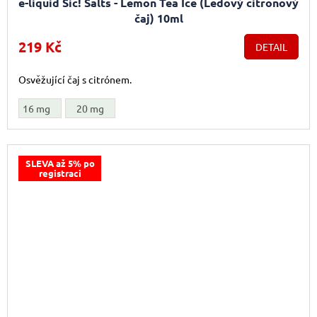
e-liquid Sic! Salts - Lemon Tea Ice (Ledový citronový
čaj) 10ml
219 Kč
DETAIL
Osvěžující čaj s citrónem.
16 mg
20 mg
SLEVA až 5% po
registraci