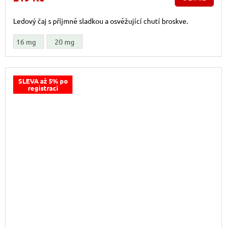
Ledový čaj s příjmně sladkou a osvěžující chutí broskve.
16 mg
20 mg
SLEVA až 5% po
registraci