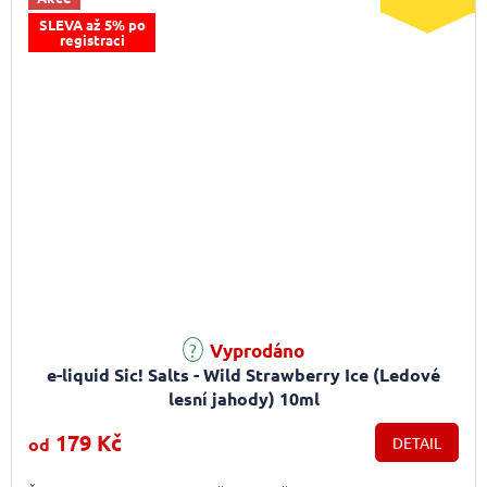
SLEVA až 5% po
registraci
Vyprodáno
e-liquid Sic! Salts - Wild Strawberry Ice (Ledové
lesní jahody) 10ml
179 Kč
od
DETAIL