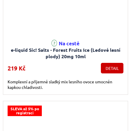
Na cestě
e-liquid Sic! Salts - Forest Fruits Ice (Ledové lesní
plody) 20mg 10ml
219 Kč
DETAIL
Komplexní a příjemně sladký mix lesního ovoce umocněn
kapkou chladivosti.
SLEVA až 5% po
registraci