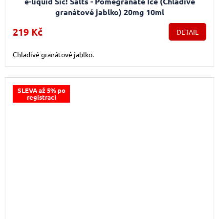
e-liquid Sic! Salts - Pomegranate Ice (Chladivé
granátové jablko) 20mg 10ml
219 Kč
DETAIL
Chladivé granátové jablko.
SLEVA až 5% po
registraci