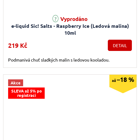
Vyprodáno
e-liquid Sic! Salts - Raspberry Ice (Ledová malina)
10ml
219 Kč
DETAIL
Podmanivá chuť sladkých malin s ledovou kooladou.
–18 %
až
Akce
SLEVA až 5% po
registraci