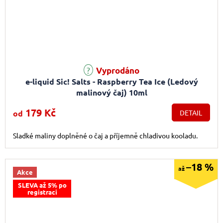
Průměrné hodnocení produktu je 4,5 z 5 hvězdiček.
Vyprodáno
e-liquid Sic! Salts - Raspberry Tea Ice (Ledový
malinový čaj) 10ml
179 Kč
od
DETAIL
Sladké maliny doplněné o čaj a příjemně chladivou kooladu.
–18 %
až
Akce
SLEVA až 5% po
registraci