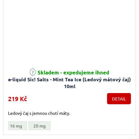
Skladem - expedujeme ihned
e-liquid Sic! Salts - Mint Tea Ice (Ledový mátový čaj)
10ml
219 Kč
DETAIL
Ledový čaj s jemnou chutí máty.
16 mg
20 mg