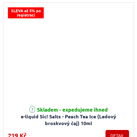
SLEVA až 5% po
registraci
Průměrné hodnocení produktu je 5,0 z 5 hvězdiček.
Skladem - expedujeme ihned
e-liquid Sic! Salts - Peach Tea Ice (Ledový
broskvový čaj) 10ml
219 Kč
DETAIL