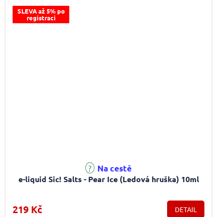
SLEVA až 5% po
registraci
Průměrné hodnocení produktu je 5,0 z 5 hvězdiček.
Na cestě
e-liquid Sic! Salts - Pear Ice (Ledová hruška) 10ml
219 Kč
DETAIL