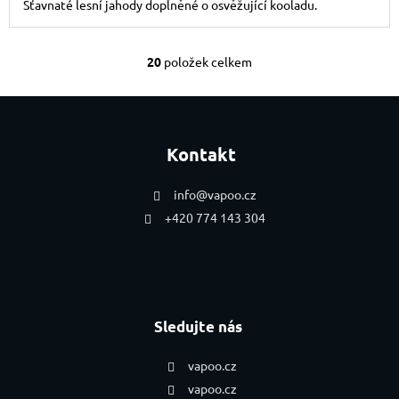
Šťavnaté lesní jahody doplněné o osvěžující kooladu.
20
položek celkem
Ovládací prvky výpis
Zápatí
Kontakt
info
@
vapoo.cz
+420 774 143 304
Sledujte nás
vapoo.cz
vapoo.cz