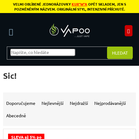
Přejít na obsah
VELMI OBLÍBENÉ JEDNORÁZOVKY
KUR"W"A
OPĚT SKLADEM, JEN S
POZMĚNĚNÝM NÁZVEM. ORIGINÁLNÍ STYL, INTENZIVNÍ PŘÍCHUTĚ.
N
HLEDAT
Sic!
Řazení produktů
Doporučujeme
Nejlevnější
Nejdražší
Nejprodávanější
Abecedně
Výpis produktů
SLEVA až 5% po