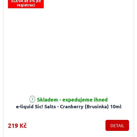
SLEVA až 5% po
registraci
Skladem - expedujeme ihned
e-liquid Sic! Salts - Cranberry (Brusinka) 10ml
219 Kč
DETAIL