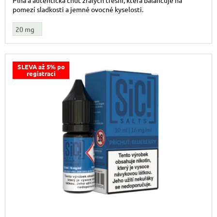
Plná a autentická chuť zralých třešní, která balancuje na
pomezí sladkosti a jemné ovocné kyselosti.
20 mg
SLEVA až 5% po
registraci