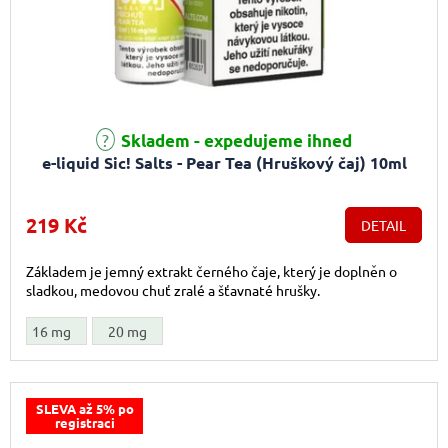
Skladem - expedujeme ihned
e-liquid Sic! Salts - Pear Tea (Hruškový čaj) 10ml
219 Kč
DETAIL
Základem je jemný extrakt černého čaje, který je doplněn o
sladkou, medovou chuť zralé a šťavnaté hrušky.
16 mg
20 mg
SLEVA až 5% po
registraci