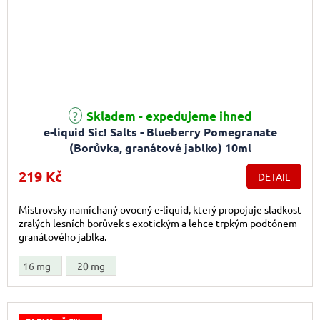
Skladem - expedujeme ihned
e-liquid Sic! Salts - Blueberry Pomegranate
(Borůvka, granátové jablko) 10ml
219 Kč
DETAIL
Mistrovsky namíchaný ovocný e-liquid, který propojuje sladkost
zralých lesních borůvek s exotickým a lehce trpkým podtónem
granátového jablka.
16 mg
20 mg