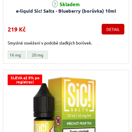
Průměrné hodnocení produktu je 3,7 z 5 hvězdiček.
Skladem
e-liquid Sic! Salts - Blueberry (borůvka) 10ml
219 Kč
DETAIL
Smyslné osvěžení v podobě sladkých borůvek.
16 mg
20 mg
SLEVA až 5% po
registraci