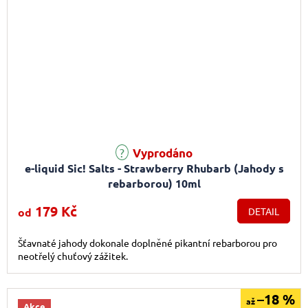
Průměrné hodnocení produktu je 5,0 z 5 hvězdiček.
Vyprodáno
e-liquid Sic! Salts - Strawberry Rhubarb (Jahody s
rebarborou) 10ml
179 Kč
od
DETAIL
Šťavnaté jahody dokonale doplněné pikantní rebarborou pro
neotřelý chuťový zážitek.
–18 %
až
Akce