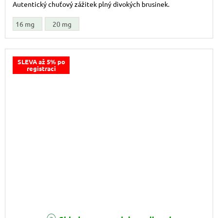
Autentický chuťový zážitek plný divokých brusinek.
16 mg
20 mg
SLEVA až 5% po
registraci