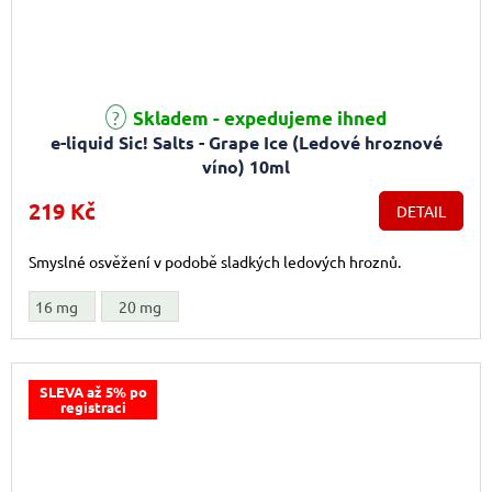
Průměrné hodnocení produktu je 5,0 z 5 hvězdiček.
Skladem - expedujeme ihned
e-liquid Sic! Salts - Grape Ice (Ledové hroznové
víno) 10ml
219 Kč
DETAIL
Smyslné osvěžení v podobě sladkých ledových hroznů.
16 mg
20 mg
SLEVA až 5% po
registraci