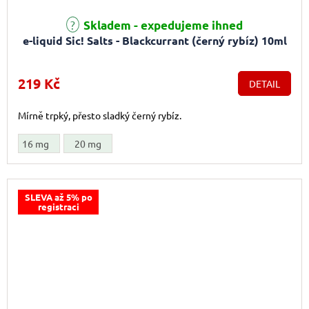
Průměrné hodnocení produktu je 5,0 z 5 hvězdiček.
Skladem - expedujeme ihned
e-liquid Sic! Salts - Blackcurrant (černý rybíz) 10ml
219 Kč
DETAIL
Mírně trpký, přesto sladký černý rybíz.
16 mg
20 mg
SLEVA až 5% po
registraci