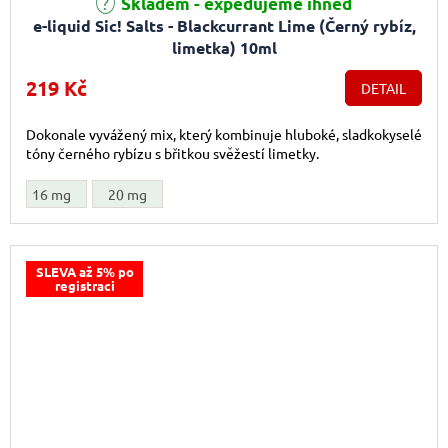
Skladem - expedujeme ihned
e-liquid Sic! Salts - Blackcurrant Lime (Černý rybíz,
limetka) 10ml
219 Kč
DETAIL
Dokonale vyvážený mix, který kombinuje hluboké, sladkokyselé
tóny černého rybízu s břitkou svěžestí limetky.
16 mg
20 mg
SLEVA až 5% po
registraci