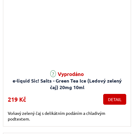
Průměrné hodnocení produktu je 4,0 z 5 hvězdiček.
Vyprodáno
e-liquid Sic! Salts - Green Tea Ice (Ledový zelený
čaj) 20mg 10ml
219 Kč
DETAIL
Voňavý zelený čaj s delikátním podáním a chladivým
podtextem.