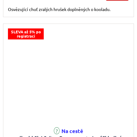
Osvězující chuť zralých hrušek doplněných o kooladu.
SLEVA až 5% po
registraci
Na cestě