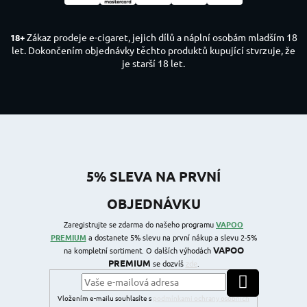
Zákaz prodeje e-cigaret, jejich dílů a náplní osobám mladším 18
18+
let. Dokončením objednávky těchto produktů kupující stvrzuje, že
je starší 18 let.
5% SLEVA NA PRVNÍ
OBJEDNÁVKU
Zaregistrujte se zdarma do našeho programu
VAPOO
PREMIUM
a dostanete 5% slevu na první nákup a slevu 2-5%
VAPOO
na kompletní sortiment. O dalších výhodách
PREMIUM
se dozvíš
zde
.
PŘIHLÁSIT SE
Vložením e-mailu souhlasíte s
podmínkami ochrany osobních