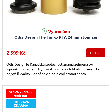
Vyprodáno
Odis Design The Tanko RTA 24mm atomizér
2 599 Kč
DETAIL
Odis Design je Kanadská společnost známá zejména svým
squonk programem. Nyní však přichází s RTA atomizérem té
nejvyšší kvality. Jedná se o single coil atomizér pro...
SLEVA až 5% po
registraci
DOPRAVA
ZDARMA