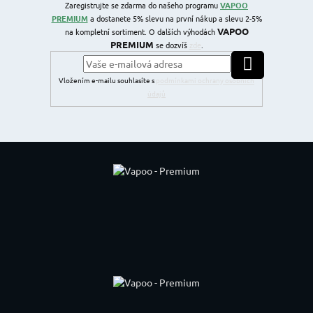
Zaregistrujte se zdarma do našeho programu
VAPOO
PREMIUM
a dostanete 5% slevu na první nákup a slevu 2-5%
VAPOO
na kompletní sortiment. O dalších výhodách
PREMIUM
se dozvíš
zde
.
PŘIHLÁSIT SE
Vložením e-mailu souhlasíte s
podmínkami ochrany osobních
údajů