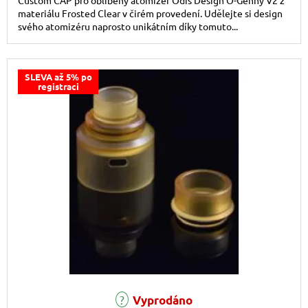
Custom CAP pro oblíbený atomizér Odis Design O-Genny V2 z
materiálu Frosted Clear v čirém provedení. Udělejte si design
svého atomizéru naprosto unikátním díky tomuto...
SLEVA až 5% po
registraci
Vyprodáno