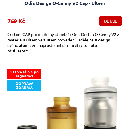
Odis Design O-Genny V2 Cap - Ultem
769 Kč
DETAIL
Custom CAP pro oblíbený atomizér Odis Design O-Genny V2 z
materiálu Ultem ve žlutém provedení. Udělejte si design
svého atomizéru naprosto unikátním díky tomuto
příslušenství.
SLEVA až 5% po
registraci
DOPRAVA
ZDARMA