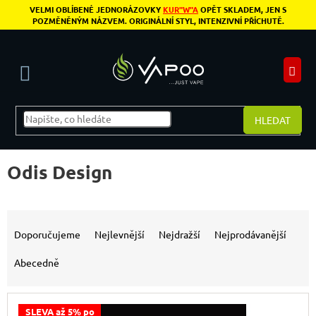
Přejít na obsah
VELMI OBLÍBENÉ JEDNORÁZOVKY
KUR"W"A
OPĚT SKLADEM, JEN S
POZMĚNĚNÝM NÁZVEM. ORIGINÁLNÍ STYL, INTENZIVNÍ PŘÍCHUTĚ.
N
HLEDAT
Odis Design
Řazení produktů
Doporučujeme
Nejlevnější
Nejdražší
Nejprodávanější
Abecedně
Výpis produktů
SLEVA až 5% po