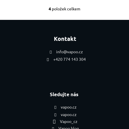
4
položek celkem
Ovládací prvky výpis
Zápatí
Kontakt
info
@
vapoo.cz
+420 774 143 304
Sledujte nás
vapoo.cz
vapoo.cz
Vapoo_cz
Vapoo blog