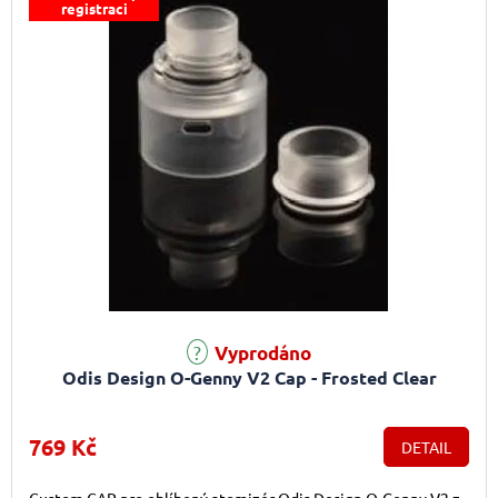
registraci
Vyprodáno
Odis Design O-Genny V2 Cap - Frosted Clear
769 Kč
DETAIL