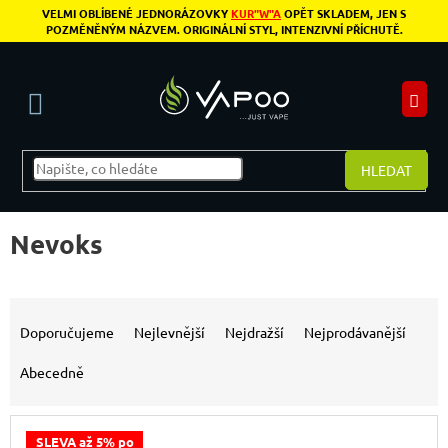
Přejít na obsah
VELMI OBLÍBENÉ JEDNORÁZOVKY
KUR"W"A
OPĚT SKLADEM, JEN S
POZMĚNĚNÝM NÁZVEM. ORIGINÁLNÍ STYL, INTENZIVNÍ PŘÍCHUTĚ.
N
HLEDAT
Nevoks
Řazení produktů
Doporučujeme
Nejlevnější
Nejdražší
Nejprodávanější
Abecedně
Výpis produktů
SLEVA až 5% po