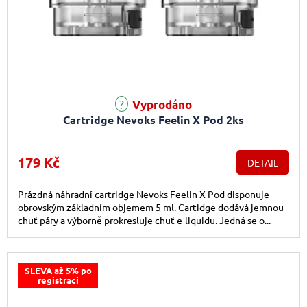
Vyprodáno
Cartridge Nevoks Feelin X Pod 2ks
179 Kč
DETAIL
Prázdná náhradní cartridge Nevoks Feelin X Pod disponuje
obrovským základním objemem 5 ml. Cartidge dodává jemnou
chuť páry a výborně prokresluje chuť e-liquidu. Jedná se o...
SLEVA až 5% po
registraci