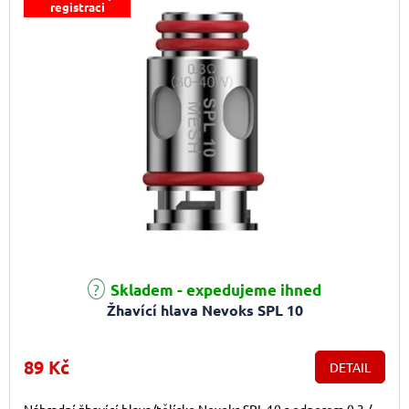
registraci
Průměrné hodnocení produktu je 5,0 z 5 hvězdiček.
Skladem - expedujeme ihned
Žhavící hlava Nevoks SPL 10
89 Kč
DETAIL