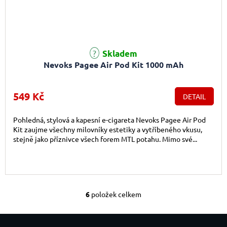
Skladem
Nevoks Pagee Air Pod Kit 1000 mAh
549 Kč
DETAIL
Pohledná, stylová a kapesní e-cigareta Nevoks Pagee Air Pod
Kit zaujme všechny milovníky estetiky a vytříbeného vkusu,
stejně jako příznivce všech forem MTL potahu. Mimo své...
6
položek celkem
Ovládací prvky výpis
Zápatí