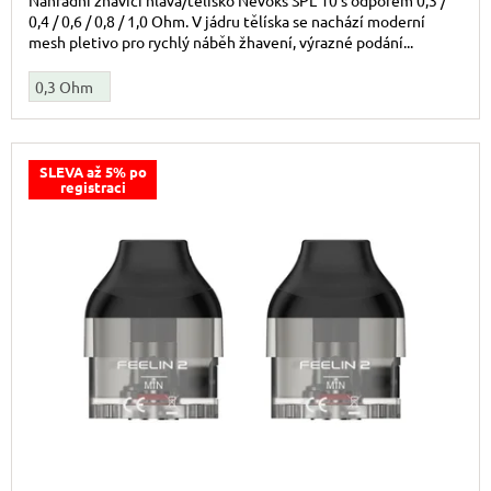
Náhradní žhavící hlava/tělísko Nevoks SPL 10 s odporem 0,3 /
0,4 / 0,6 / 0,8 / 1,0 Ohm. V jádru tělíska se nachází moderní
mesh pletivo pro rychlý náběh žhavení, výrazné podání...
0,3 Ohm
SLEVA až 5% po
registraci