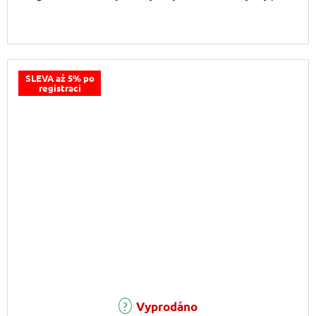
SLEVA až 5% po
registraci
Vyprodáno