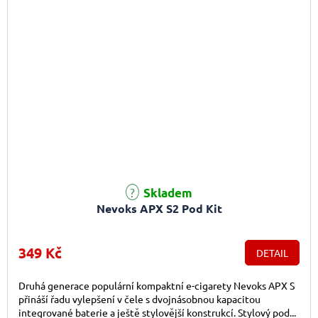
Průměrné hodnocení produktu je 5,0 z 5 hvězdiček.
Skladem
Nevoks APX S2 Pod Kit
349 Kč
DETAIL
Druhá generace populární kompaktní e-cigarety Nevoks APX S
přináší řadu vylepšení v čele s dvojnásobnou kapacitou
integrované baterie a ještě stylovější konstrukcí. Stylový pod...