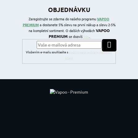
OBJEDNÁVKU
Zaregistrujte se zdarma do našeho programu
VAPOO
PREMIUM
a dostanete 5% slevu na první nákup a slevu 2-5%
VAPOO
na kompletní sortiment. O dalších výhodách
PREMIUM
se dozvíš
zde
.
PŘIHLÁSIT SE
Vložením e-mailu souhlasíte s
podmínkami ochrany osobních
údajů