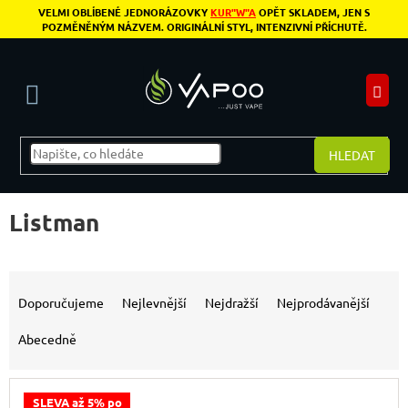
Přejít na obsah
VELMI OBLÍBENÉ JEDNORÁZOVKY
KUR"W"A
OPĚT SKLADEM, JEN S
POZMĚNĚNÝM NÁZVEM. ORIGINÁLNÍ STYL, INTENZIVNÍ PŘÍCHUTĚ.
N
HLEDAT
Listman
Řazení produktů
Doporučujeme
Nejlevnější
Nejdražší
Nejprodávanější
Abecedně
Výpis produktů
SLEVA až 5% po