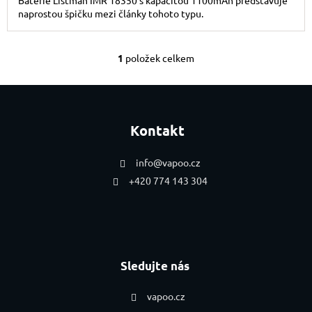
Baterie Listman IMR 18350 s kapacitou 1100mAh představuje
naprostou špičku mezi články tohoto typu.
1
položek celkem
Ovládací prvky výpis
Zápatí
Kontakt
info
@
vapoo.cz
+420 774 143 304
Sledujte nás
vapoo.cz