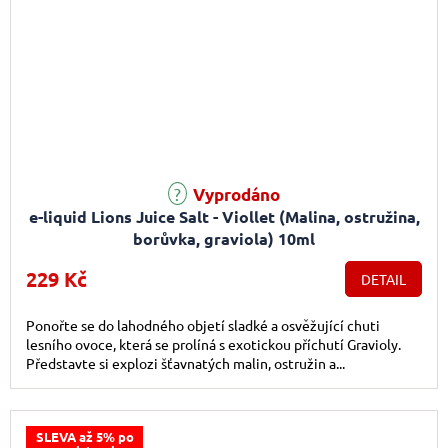
Průměrné hodnocení produktu je 5,0 z 5 hvězdiček.
Vyprodáno
e-liquid Lions Juice Salt - Viollet (Malina, ostružina,
borůvka, graviola) 10ml
229 Kč
DETAIL
Ponořte se do lahodného objetí sladké a osvěžující chuti
lesního ovoce, která se prolíná s exotickou příchutí Gravioly.
Představte si explozi šťavnatých malin, ostružin a...
SLEVA až 5% po