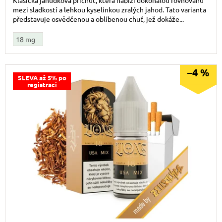
Klasická jahůdková příchuť, která nabízí dokonalou rovnováhu
mezi sladkostí a lehkou kyselinkou zralých jahod. Tato varianta
představuje osvědčenou a oblíbenou chuť, jež dokáže...
18 mg
–4 %
SLEVA až 5% po
registraci