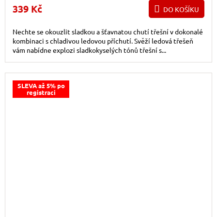
339 Kč
DO KOŠÍKU
Nechte se okouzlit sladkou a šťavnatou chutí třešní v dokonalé
kombinaci s chladivou ledovou příchutí. Svěží ledová třešeň
vám nabídne explozi sladkokyselých tónů třešní s...
SLEVA až 5% po
registraci