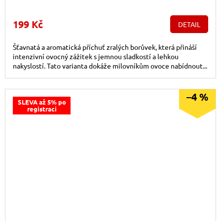
199 Kč
DETAIL
Šťavnatá a aromatická příchuť zralých borůvek, která přináší
intenzivní ovocný zážitek s jemnou sladkostí a lehkou
nakyslostí. Tato varianta dokáže milovníkům ovoce nabídnout...
–4 %
SLEVA až 5% po
registraci