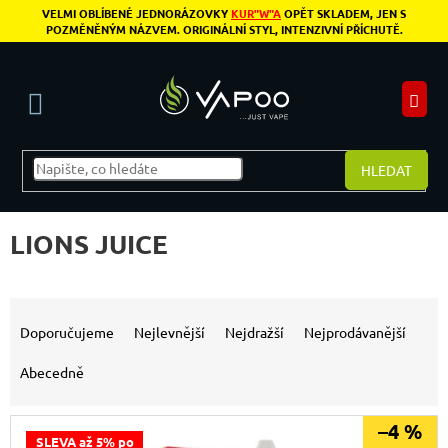
Přejít na obsah
VELMI OBLÍBENÉ JEDNORÁZOVKY
KUR"W"A
OPĚT SKLADEM, JEN S
POZMĚNĚNÝM NÁZVEM. ORIGINÁLNÍ STYL, INTENZIVNÍ PŘÍCHUTĚ.
N
HLEDAT
LIONS JUICE
Řazení produktů
Doporučujeme
Nejlevnější
Nejdražší
Nejprodávanější
Abecedně
Výpis produktů
–4 %
SLEVA až 5% po