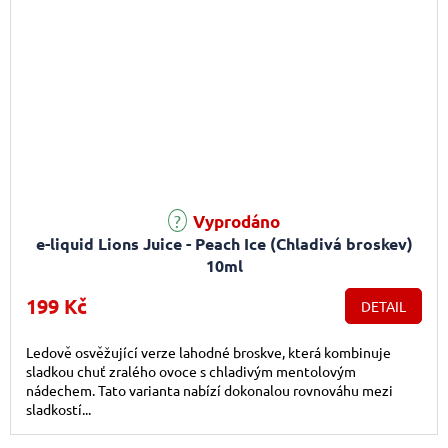
Průměrné hodnocení produktu je 5,0 z 5 hvězdiček.
Vyprodáno
e-liquid Lions Juice - Peach Ice (Chladivá broskev)
10ml
199 Kč
DETAIL
Ledově osvěžující verze lahodné broskve, která kombinuje
sladkou chuť zralého ovoce s chladivým mentolovým
nádechem. Tato varianta nabízí dokonalou rovnováhu mezi
sladkostí...