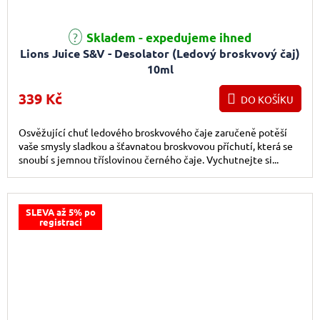
Skladem - expedujeme ihned
Lions Juice S&V - Desolator (Ledový broskvový čaj)
10ml
339 Kč
DO KOŠÍKU
Osvěžující chuť ledového broskvového čaje zaručeně potěší
vaše smysly sladkou a šťavnatou broskvovou příchutí, která se
snoubí s jemnou tříslovinou černého čaje. Vychutnejte si...
SLEVA až 5% po
registraci