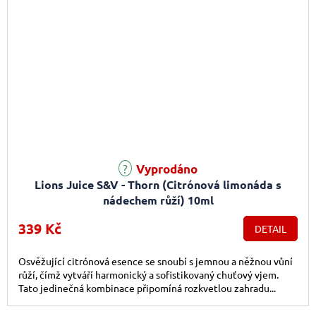
Vyprodáno
Lions Juice S&V - Thorn (Citrónová limonáda s
nádechem růží) 10ml
339 Kč
DETAIL
Osvěžující citrónová esence se snoubí s jemnou a něžnou vůní
růží, čímž vytváří harmonický a sofistikovaný chuťový vjem.
Tato jedinečná kombinace připomíná rozkvetlou zahradu...