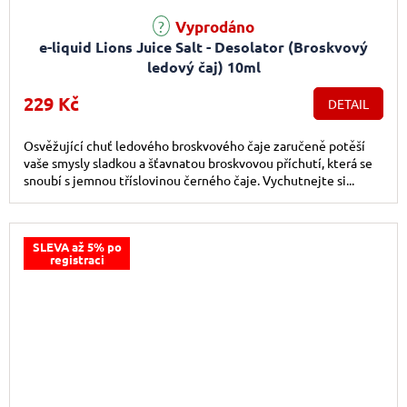
Průměrné hodnocení produktu je 5,0 z 5 hvězdiček.
Vyprodáno
e-liquid Lions Juice Salt - Desolator (Broskvový
ledový čaj) 10ml
229 Kč
DETAIL
Osvěžující chuť ledového broskvového čaje zaručeně potěší
vaše smysly sladkou a šťavnatou broskvovou příchutí, která se
snoubí s jemnou tříslovinou černého čaje. Vychutnejte si...
SLEVA až 5% po
registraci