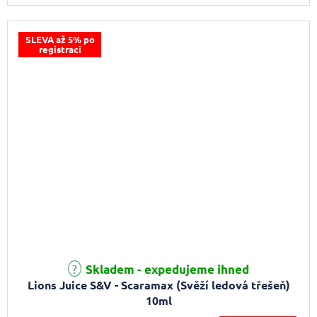
SLEVA až 5% po
registraci
Skladem - expedujeme ihned
Lions Juice S&V - Scaramax (Svěží ledová třešeň)
10ml