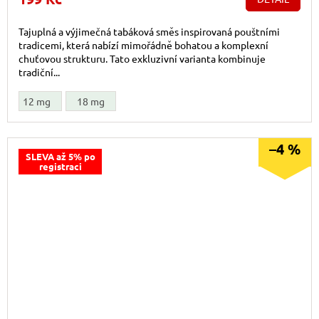
Tajuplná a výjimečná tabáková směs inspirovaná pouštními
tradicemi, která nabízí mimořádně bohatou a komplexní
chuťovou strukturu. Tato exkluzivní varianta kombinuje
tradiční...
12 mg
18 mg
–4 %
SLEVA až 5% po
registraci