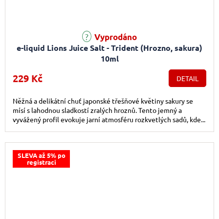
Průměrné hodnocení produktu je 5,0 z 5 hvězdiček.
Vyprodáno
e-liquid Lions Juice Salt - Trident (Hrozno, sakura)
10ml
229 Kč
DETAIL
Něžná a delikátní chuť japonské třešňové květiny sakury se
mísí s lahodnou sladkostí zralých hroznů. Tento jemný a
vyvážený profil evokuje jarní atmosféru rozkvetlých sadů, kde...
SLEVA až 5% po
registraci