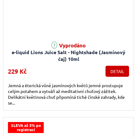
Vyprodáno
e-liquid Lions Juice Salt - Nightshade (Jasmínový
čaj) 10ml
229 Kč
DETAIL
Jemná a éterická vůně jasmínových květů jemně prostupuje
celým potahem a vytváří až meditativní chuťový zážitek.
Delikátní květinová chuť připomíná tiché čínské zahrady, kde
se...
SLEVA až 5% po
registraci