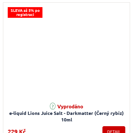
SLEVA až 5% po
registraci
Průměrné hodnocení produktu je 5,0 z 5 hvězdiček.
Vyprodáno
e-liquid Lions Juice Salt - Darkmatter (Černý rybíz)
10ml
229 Kč
DETAIL