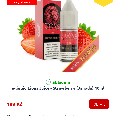
registraci
Průměrné hodnocení produktu je 5,0 z 5 hvězdiček.
Skladem
e-liquid Lions Juice - Strawberry (Jahoda) 10ml
199 Kč
DETAIL