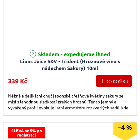
Průměrné hodnocení produktu je 5,0 z 5 hvězdiček.
Skladem - expedujeme ihned
Lions Juice S&V - Trident (Hroznové víno s
nádechem Sakury) 10ml
339 Kč
DO KOŠÍKU
Něžná a delikátní chuť japonské třešňové květiny sakury se
mísí s lahodnou sladkostí zralých hroznů. Tento jemný a
vyvážený profil evokuje jarní atmosféru rozkvetlých sadů, kde...
–4 %
SLEVA až 5% po
registraci