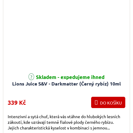
Skladem - expedujeme ihned
Lions Juice S&V - Darkmatter (Černý rybíz) 10ml
339 Kč
DO KOŠÍKU
Intenzivní a sytá chuť, která vás vtáhne do hlubokých lesních
zákoutí, kde uzrávají temně fialové plody černého rybízu.
Jejich charakteristická kyselost v kombinaci s jemnou...