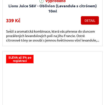
Vyprodáno
Lions Juice S&V - Oblivion (Levandule s citrónem)
10ml
339 Kč
DETAIL
Svěží a aromatická kombinace, která vás přenese do sluncem
prozářených levandulových polí na jihu Francie. Ostré
citronové tóny se snoubí s jemnou květinovou vůní levandule,...
SLEVA až 5% po
registraci