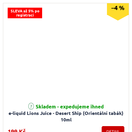
–4 %
SLEVA až 5% po
registraci
Skladem - expedujeme ihned
e-liquid Lions Juice - Desert Ship (Orientální tabák)
10ml
199 Kč
DETAIL