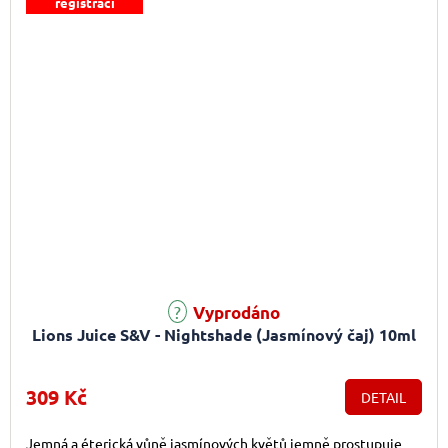
registraci
Vyprodáno
Lions Juice S&V - Nightshade (Jasmínový čaj) 10ml
309 Kč
DETAIL
Jemná a éterická vůně jasmínových květů jemně prostupuje