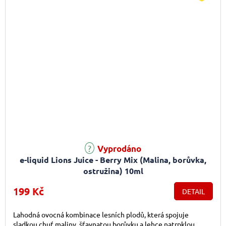
Průměrné hodnocení produktu je 5,0 z 5 hvězdiček.
Vyprodáno
e-liquid Lions Juice - Berry Mix (Malina, borůvka,
ostružina) 10ml
199 Kč
DETAIL
Lahodná ovocná kombinace lesních plodů, která spojuje
sladkou chuť maliny, šťavnatou borůvku a lehce natrpklou