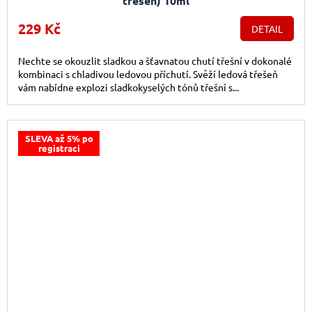
třešeň) 10ml
229 Kč
DETAIL
Nechte se okouzlit sladkou a šťavnatou chutí třešní v dokonalé
kombinaci s chladivou ledovou příchutí. Svěží ledová třešeň
vám nabídne explozi sladkokyselých tónů třešní s...
SLEVA až 5% po
registraci