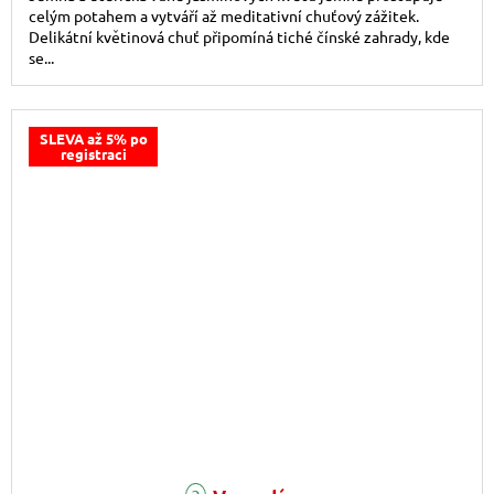
celým potahem a vytváří až meditativní chuťový zážitek.
Delikátní květinová chuť připomíná tiché čínské zahrady, kde
se...
SLEVA až 5% po
registraci