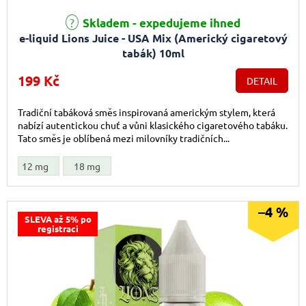
Průměrné hodnocení produktu je 1,0 z 5 hvězdiček.
Skladem - expedujeme ihned
e-liquid Lions Juice - USA Mix (Americký cigaretový
tabák) 10ml
199 Kč
DETAIL
Tradiční tabáková směs inspirovaná americkým stylem, která
nabízí autentickou chuť a vůni klasického cigaretového tabáku.
Tato směs je oblíbená mezi milovníky tradičních...
12 mg
18 mg
–4 %
SLEVA až 5% po
registraci