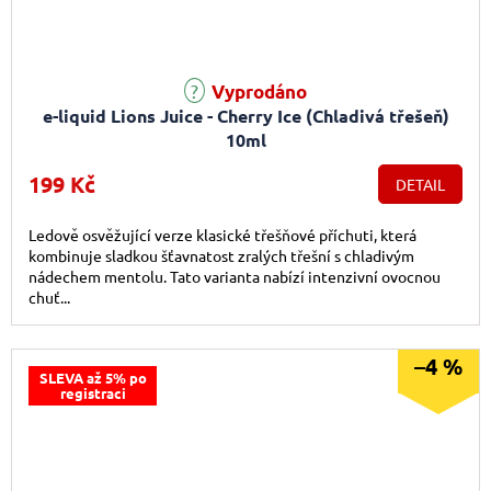
Průměrné hodnocení produktu je 4,7 z 5 hvězdiček.
Vyprodáno
e-liquid Lions Juice - Cherry Ice (Chladivá třešeň)
10ml
199 Kč
DETAIL
Ledově osvěžující verze klasické třešňové příchuti, která
kombinuje sladkou šťavnatost zralých třešní s chladivým
nádechem mentolu. Tato varianta nabízí intenzivní ovocnou
chuť...
–4 %
SLEVA až 5% po
registraci