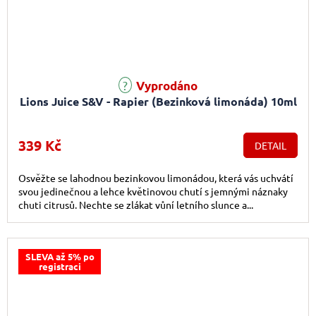
Vyprodáno
Lions Juice S&V - Rapier (Bezinková limonáda) 10ml
339 Kč
DETAIL
Osvěžte se lahodnou bezinkovou limonádou, která vás uchvátí
svou jedinečnou a lehce květinovou chutí s jemnými náznaky
chuti citrusů. Nechte se zlákat vůní letního slunce a...
SLEVA až 5% po
registraci