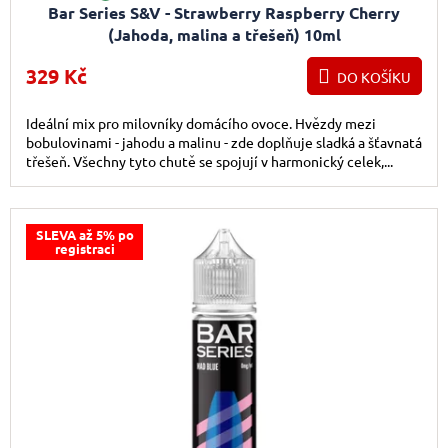
Bar Series S&V - Strawberry Raspberry Cherry
(Jahoda, malina a třešeň) 10ml
329 Kč
DO KOŠÍKU
Ideální mix pro milovníky domácího ovoce. Hvězdy mezi
bobulovinami - jahodu a malinu - zde doplňuje sladká a šťavnatá
třešeň. Všechny tyto chutě se spojují v harmonický celek,...
SLEVA až 5% po
registraci