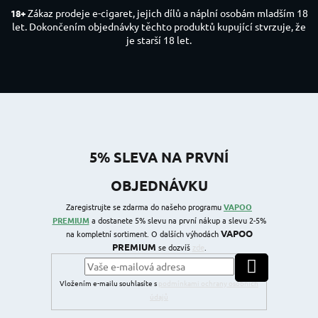
Zákaz prodeje e-cigaret, jejich dílů a náplní osobám mladším 18
18+
let. Dokončením objednávky těchto produktů kupující stvrzuje, že
je starší 18 let.
5% SLEVA NA PRVNÍ
OBJEDNÁVKU
Zaregistrujte se zdarma do našeho programu
VAPOO
PREMIUM
a dostanete 5% slevu na první nákup a slevu 2-5%
VAPOO
na kompletní sortiment. O dalších výhodách
PREMIUM
se dozvíš
zde
.
PŘIHLÁSIT SE
Vložením e-mailu souhlasíte s
podmínkami ochrany osobních
údajů