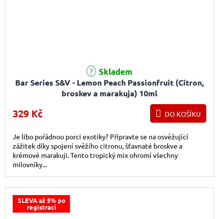
Skladem
Bar Series S&V - Lemon Peach Passionfruit (Citron,
broskev a marakuja) 10ml
329 Kč
DO KOŠÍKU
Je libo pořádnou porci exotiky? Připravte se na osvěžující
zážitek díky spojení svěžího citronu, šťavnaté broskve a
krémové marakuji. Tento tropický mix ohromí všechny
milovníky...
SLEVA až 5% po
registraci