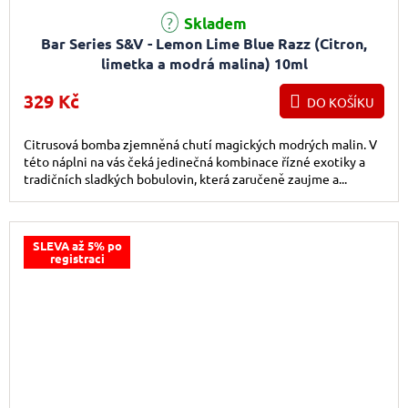
Skladem
Bar Series S&V - Lemon Lime Blue Razz (Citron,
limetka a modrá malina) 10ml
329 Kč
DO KOŠÍKU
Citrusová bomba zjemněná chutí magických modrých malin. V
této náplni na vás čeká jedinečná kombinace řízné exotiky a
tradičních sladkých bobulovin, která zaručeně zaujme a...
SLEVA až 5% po
registraci