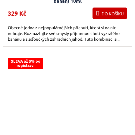
banán) 10ml
329 Kč
DO KOŠÍKU
Obecně jedna z nejpopulárnějších příchutí, která si na nic
nehraje. Rozmazlujte své smysly příjemnou chutí vyzrálého
banánu a slaďoučkých zahradních jahod. Tuto kombinaci si...
SLEVA až 5% po
registraci