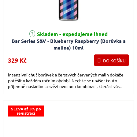
Skladem - expedujeme ihned
Bar Series S&V - Blueberry Raspberry (Borůvka a
malina) 10ml
329 Kč
DO KOŠÍKU
Intenzivní chuť borůvek a čerstvých červených malin dokáže
potěšit v každém ročním období. Nechte se unášet touto
příjemně nasládlou a svěží ovocnou kombinací, která si vás...
SLEVA až 5% po
registraci