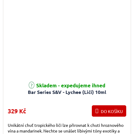
Skladem - expedujeme ihned
Bar Series S&V - Lychee (Liči) 10ml
329 Kč
DO KOŠÍKU
Unikátní chuť tropického liči lze přirovnat k chuti hroznového
vína a mandarinek. Nechte se unášet líbivými tóny exotiky a