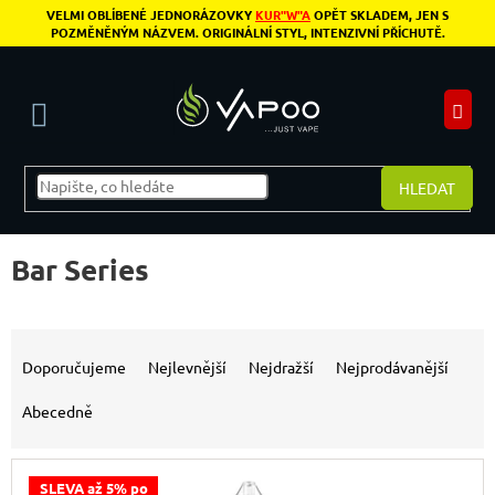
Přejít na obsah
VELMI OBLÍBENÉ JEDNORÁZOVKY
KUR"W"A
OPĚT SKLADEM, JEN S
POZMĚNĚNÝM NÁZVEM. ORIGINÁLNÍ STYL, INTENZIVNÍ PŘÍCHUTĚ.
N
HLEDAT
Bar Series
Řazení produktů
Doporučujeme
Nejlevnější
Nejdražší
Nejprodávanější
Abecedně
Výpis produktů
SLEVA až 5% po