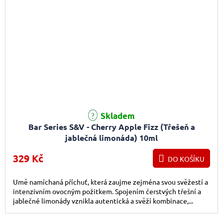
Skladem
Bar Series S&V - Cherry Apple Fizz (Třešeň a
jablečná limonáda) 10ml
329 Kč
DO KOŠÍKU
Umě namíchaná příchuť, která zaujme zejména svou svěžestí a
intenzivním ovocným požitkem. Spojením čerstvých třešní a
jablečné limonády vznikla autentická a svěží kombinace,...