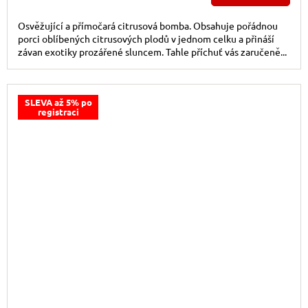
Osvěžující a přímočará citrusová bomba. Obsahuje pořádnou
porci oblíbených citrusových plodů v jednom celku a přináší
závan exotiky prozářené sluncem. Tahle příchuť vás zaručeně...
SLEVA až 5% po
registraci