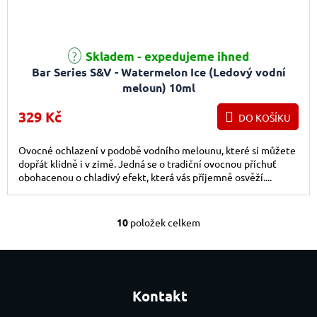
Skladem - expedujeme ihned
Bar Series S&V - Watermelon Ice (Ledový vodní
meloun) 10ml
329 Kč
DO KOŠÍKU
Ovocné ochlazení v podobě vodního melounu, které si můžete
dopřát klidně i v zimě. Jedná se o tradiční ovocnou příchuť
obohacenou o chladivý efekt, která vás příjemně osvěží....
10
položek celkem
Ovládací prvky výpis
Zápatí
Kontakt