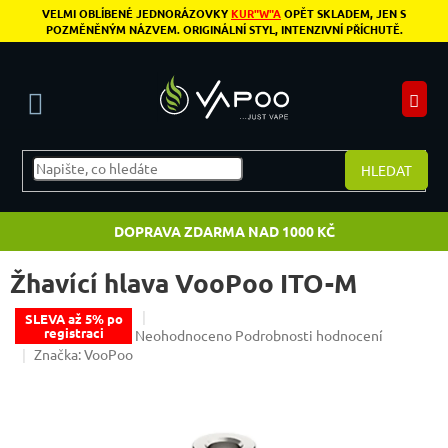
Přejít na obsah
VELMI OBLÍBENÉ JEDNORÁZOVKY
KUR"W"A
OPĚT SKLADEM, JEN S
POZMĚNĚNÝM NÁZVEM. ORIGINÁLNÍ STYL, INTENZIVNÍ PŘÍCHUTĚ.
N
HLEDAT
DOPRAVA ZDARMA NAD 1000 KČ
Žhavící hlava VooPoo ITO-M
SLEVA až 5% po
registraci
Průměrné hodnocení produktu je 0,0 z 5 hvězdiče
Neohodnoceno
Podrobnosti hodnocení
Značka:
VooPoo