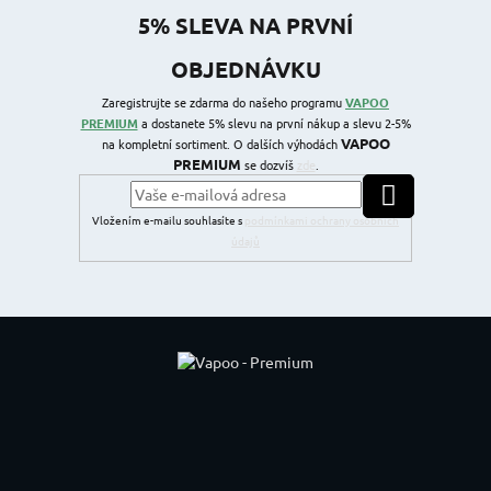
5% SLEVA NA PRVNÍ
OBJEDNÁVKU
Zaregistrujte se zdarma do našeho programu
VAPOO
PREMIUM
a dostanete 5% slevu na první nákup a slevu 2-5%
VAPOO
na kompletní sortiment. O dalších výhodách
PREMIUM
se dozvíš
zde
.
PŘIHLÁSIT SE
Vložením e-mailu souhlasíte s
podmínkami ochrany osobních
údajů