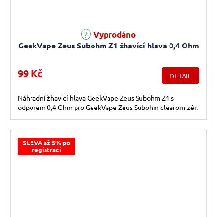
Průměrné hodnocení produktu je 5,0 z 5 hvězdiček.
Vyprodáno
GeekVape Zeus Subohm Z1 žhavící hlava 0,4 Ohm
99 Kč
DETAIL
Náhradní žhavící hlava GeekVape Zeus Subohm Z1 s
odporem 0,4 Ohm pro GeekVape Zeus Subohm clearomizér.
SLEVA až 5% po
registraci