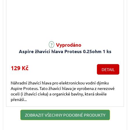
Vyprodáno
Aspire žhavící hlava Proteus 0.25ohm 1 ks
129 Kč
DETAIL
Náhradní žhavící hlava pro elektronickou vodní dýmku
Aspire Proteus. Tato žhavící hlava je vyrobena z nerezové
oceli (i žhavící cívka) a organické bavlny, která skvěle
přenáší...
ZOBRAZIT VŠECHNY PODOBNÉ PRODUKTY