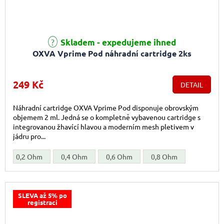
Skladem - expedujeme ihned
OXVA Vprime Pod náhradní cartridge 2ks
249 Kč
DETAIL
Náhradní cartridge OXVA Vprime Pod disponuje obrovským
objemem 2 ml. Jedná se o kompletně vybavenou cartridge s
integrovanou žhavící hlavou a moderním mesh pletivem v
jádru pro...
0,2 Ohm
0,4 Ohm
0,6 Ohm
0,8 Ohm
SLEVA až 5% po
registraci