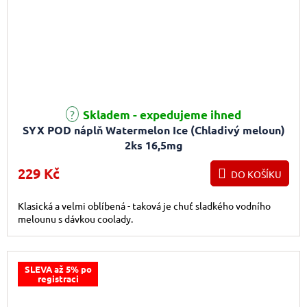
Skladem - expedujeme ihned
SYX POD náplň Watermelon Ice (Chladivý meloun)
2ks 16,5mg
229 Kč
DO KOŠÍKU
Klasická a velmi oblíbená - taková je chuť sladkého vodního
melounu s dávkou coolady.
SLEVA až 5% po
registraci