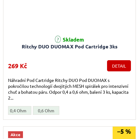
Skladem
Ritchy DUO DUOMAX Pod Cartridge 3ks
269 Kč
DETAIL
Náhradní Pod Cartridge Ritchy DUO Pod DUOMAX s
pokročilou technologií dvojitých MESH spirálek pro intenzivní
chuť a bohatou páru. Odpor 0,4 a 0,6 ohm, balení 3 ks, kapacita
2...
0,4 Ohm
0,6 Ohm
–5 %
Akce