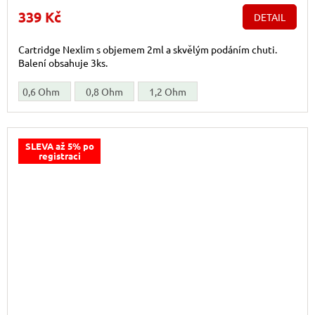
339 Kč
DETAIL
Cartridge Nexlim s objemem 2ml a skvělým podáním chuti.
Balení obsahuje 3ks.
0,6 Ohm
0,8 Ohm
1,2 Ohm
SLEVA až 5% po
registraci