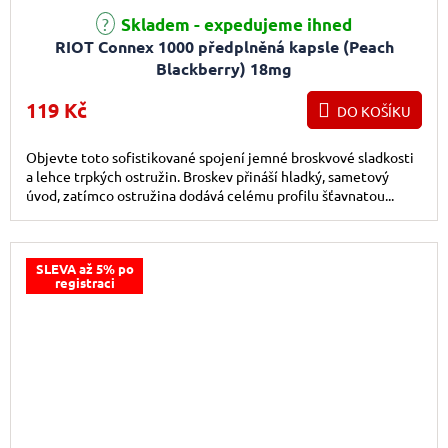
Skladem - expedujeme ihned
RIOT Connex 1000 předplněná kapsle (Peach
Blackberry) 18mg
119 Kč
DO KOŠÍKU
Objevte toto sofistikované spojení jemné broskvové sladkosti
a lehce trpkých ostružin. Broskev přináší hladký, sametový
úvod, zatímco ostružina dodává celému profilu šťavnatou...
SLEVA až 5% po
registraci