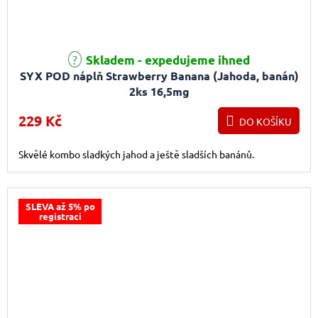
Průměrné hodnocení produktu je 5,0 z 5 hvězdiček.
Skladem - expedujeme ihned
SYX POD náplň Strawberry Banana (Jahoda, banán)
2ks 16,5mg
229 Kč
DO KOŠÍKU
Skvělé kombo sladkých jahod a ještě sladších banánů.
SLEVA až 5% po
registraci