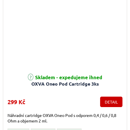
Průměrné hodnocení produktu je 5,0 z 5 hvězdiček.
Skladem - expedujeme ihned
OXVA Oneo Pod Cartridge 3ks
299 Kč
DETAIL
Náhradní cartridge OXVA Oneo Pod s odporem 0,4 / 0,6 / 0,8
Ohm a objemem 2 ml.