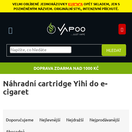
Přejít na obsah
VELMI OBLÍBENÉ JEDNORÁZOVKY
KUR"W"A
OPĚT SKLADEM, JEN S
POZMĚNĚNÝM NÁZVEM. ORIGINÁLNÍ STYL, INTENZIVNÍ PŘÍCHUTĚ.
N
HLEDAT
DOPRAVA ZDARMA NAD 1000 KČ
Náhradní cartridge Yihi do e-
cigaret
Výpis produktů
Řazení produktů
Doporučujeme
Nejlevnější
Nejdražší
Nejprodávanější
Abecedně