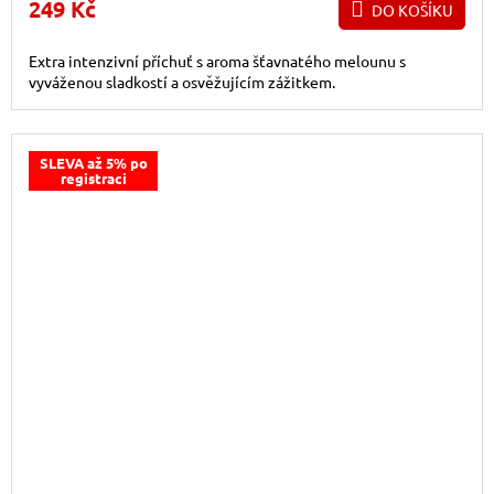
249 Kč
DO KOŠÍKU
Extra intenzivní příchuť s aroma šťavnatého melounu s
vyváženou sladkostí a osvěžujícím zážitkem.
SLEVA až 5% po
registraci