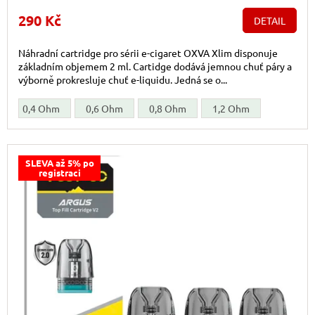
290 Kč
DETAIL
Náhradní cartridge pro sérii e-cigaret OXVA Xlim disponuje
základním objemem 2 ml. Cartidge dodává jemnou chuť páry a
výborně prokresluje chuť e-liquidu. Jedná se o...
0,4 Ohm
0,6 Ohm
0,8 Ohm
1,2 Ohm
SLEVA až 5% po
registraci