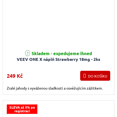
Průměrné hodnocení produktu je 5,0 z 5 hvězdiček.
Skladem - expedujeme ihned
VEEV ONE X náplň Strawberry 18mg - 2ks
249 Kč
DO KOŠÍKU
Zralé jahody s vyváženou sladkostí a osvěžujícím zážitkem.
SLEVA až 5% po
registraci