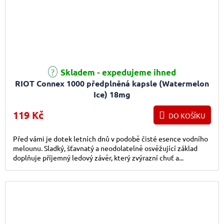
Skladem - expedujeme ihned
RIOT Connex 1000 předplněná kapsle (Watermelon
Ice) 18mg
119 Kč
DO KOŠÍKU
Před vámi je dotek letních dnů v podobě čisté esence vodního
melounu. Sladký, šťavnatý a neodolatelně osvěžující základ
doplňuje příjemný ledový závěr, který zvýrazní chuť a...