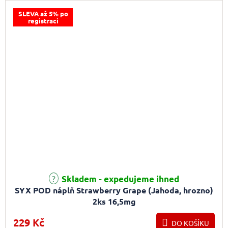
SLEVA až 5% po
registraci
Skladem - expedujeme ihned
SYX POD náplň Strawberry Grape (Jahoda, hrozno)
2ks 16,5mg
229 Kč
DO KOŠÍKU