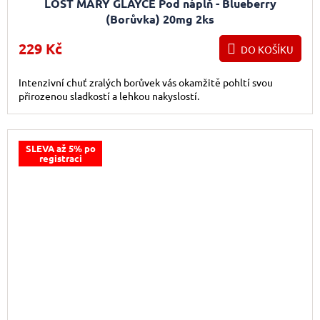
LOST MARY GLAYCE Pod náplň - Blueberry
(Borůvka) 20mg 2ks
229 Kč
DO KOŠÍKU
Intenzivní chuť zralých borůvek vás okamžitě pohltí svou
přirozenou sladkostí a lehkou nakyslostí.
SLEVA až 5% po
registraci