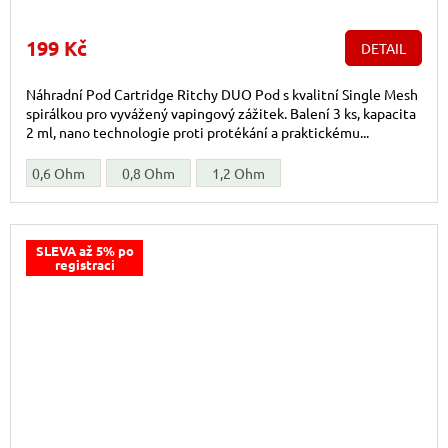
199 Kč
DETAIL
Náhradní Pod Cartridge Ritchy DUO Pod s kvalitní Single Mesh
spirálkou pro vyvážený vapingový zážitek. Balení 3 ks, kapacita
2 ml, nano technologie proti protékání a praktickému...
0,6 Ohm
0,8 Ohm
1,2 Ohm
SLEVA až 5% po
registraci