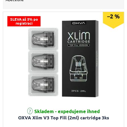
–2 %
SLEVA až 5% po
registraci
Průměrné hodnocení produktu je 5,0 z 5 hvězdiček.
Skladem - expedujeme ihned
OXVA Xlim V3 Top Fill (2ml) cartridge 3ks