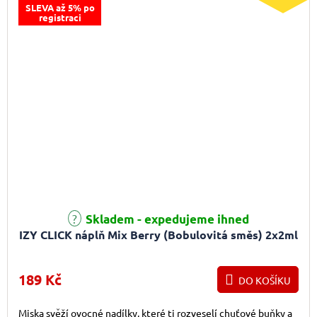
SLEVA až 5% po
registraci
Skladem - expedujeme ihned
IZY CLICK náplň Mix Berry (Bobulovitá směs) 2x2ml
189 Kč
DO KOŠÍKU
Miska svěží ovocné nadílky, které ti rozveselí chuťové buňky a