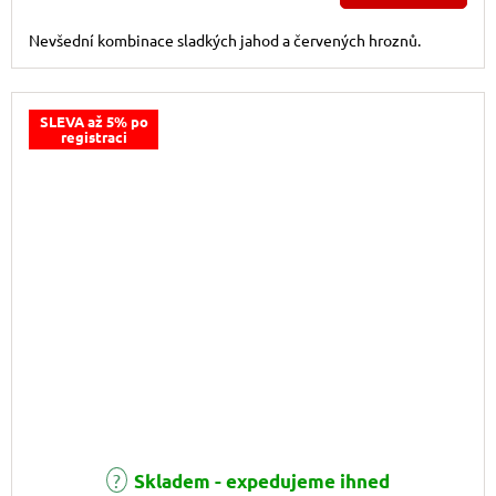
Nevšední kombinace sladkých jahod a červených hroznů.
SLEVA až 5% po
registraci
Průměrné hodnocení produktu je 5,0 z 5 hvězdiček.
Skladem - expedujeme ihned