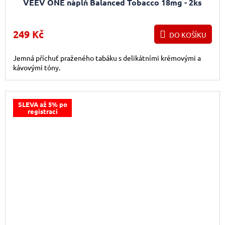
VEEV ONE náplň Balanced Tobacco 18mg - 2ks
249 Kč
DO KOŠÍKU
Jemná příchuť praženého tabáku s delikátními krémovými a
kávovými tóny.
SLEVA až 5% po
registraci