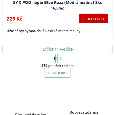
SYX POD náplň Blue Razz (Modrá malina) 2ks
16,5mg
229 Kč
DO KOŠÍKU
Úžasně vychytaná chuť klasické modré maliny.
NAČÍST 24 DALŠÍCH
1
12
Ovládací prvky výpis
Stránkování
270
položek celkem
NAHORU
Doprava zdarma
Bleskové doručení