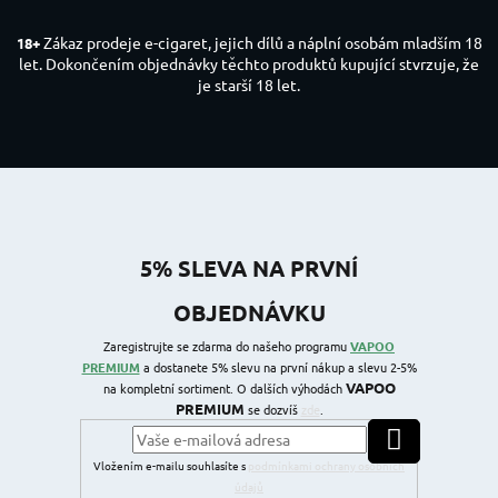
Zákaz prodeje e-cigaret, jejich dílů a náplní osobám mladším 18
18+
let. Dokončením objednávky těchto produktů kupující stvrzuje, že
je starší 18 let.
5% SLEVA NA PRVNÍ
OBJEDNÁVKU
Zaregistrujte se zdarma do našeho programu
VAPOO
PREMIUM
a dostanete 5% slevu na první nákup a slevu 2-5%
VAPOO
na kompletní sortiment. O dalších výhodách
PREMIUM
se dozvíš
zde
.
PŘIHLÁSIT SE
Vložením e-mailu souhlasíte s
podmínkami ochrany osobních
údajů