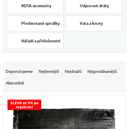
RDTA atomizéry
Odporové dráty
Předmotané spirálky
Vata a knoty
Nářadí a příslušenství
Výpis produktů
Řazení produktů
Doporučujeme
Nejlevnější
Nejdražší
Nejprodávanější
Abecedně
SLEVA až 5% po
registraci