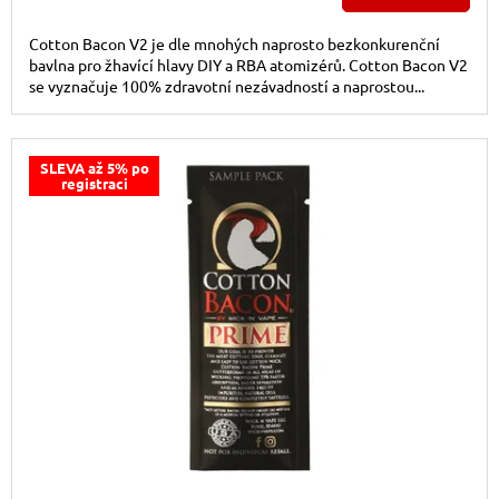
Cotton Bacon V2 je dle mnohých naprosto bezkonkurenční
bavlna pro žhavící hlavy DIY a RBA atomizérů. Cotton Bacon V2
se vyznačuje 100% zdravotní nezávadností a naprostou...
SLEVA až 5% po
registraci