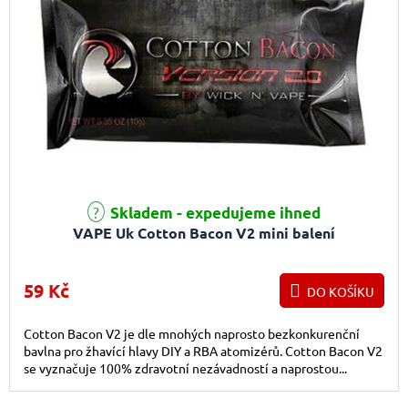
Průměrné hodnocení produktu je 3,0 z 5 hvězdiček.
Skladem - expedujeme ihned
VAPE Uk Cotton Bacon V2 mini balení
59 Kč
DO KOŠÍKU
Cotton Bacon V2 je dle mnohých naprosto bezkonkurenční
bavlna pro žhavící hlavy DIY a RBA atomizérů. Cotton Bacon V2
se vyznačuje 100% zdravotní nezávadností a naprostou...