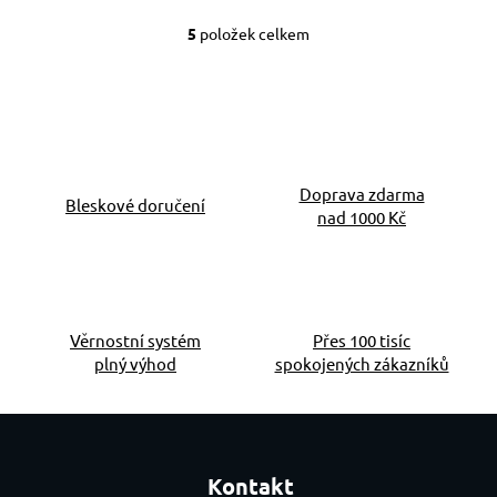
5
položek celkem
Ovládací prvky výpis
Doprava zdarma
Bleskové doručení
nad 1000 Kč
Věrnostní systém
Přes 100 tisíc
plný výhod
spokojených zákazníků
Zápatí
Kontakt