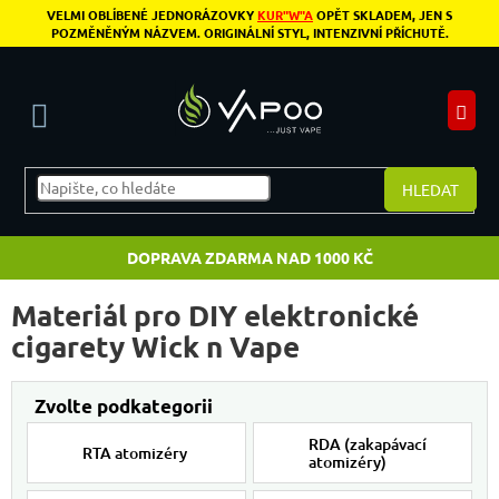
Přejít na obsah
VELMI OBLÍBENÉ JEDNORÁZOVKY
KUR"W"A
OPĚT SKLADEM, JEN S
POZMĚNĚNÝM NÁZVEM. ORIGINÁLNÍ STYL, INTENZIVNÍ PŘÍCHUTĚ.
N
HLEDAT
DOPRAVA ZDARMA NAD 1000 KČ
Materiál pro DIY elektronické
cigarety Wick n Vape
RDA (zakapávací
RTA atomizéry
atomizéry)