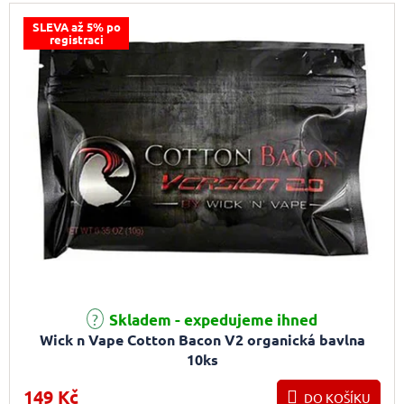
SLEVA až 5% po
registraci
Průměrné hodnocení produktu je 5,0 z 5 hvězdiček.
Skladem - expedujeme ihned
Wick n Vape Cotton Bacon V2 organická bavlna
10ks
149 Kč
DO KOŠÍKU