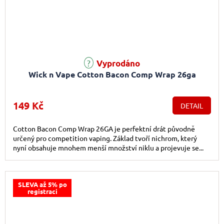
Vyprodáno
Wick n Vape Cotton Bacon Comp Wrap 26ga
149 Kč
DETAIL
Cotton Bacon Comp Wrap 26GA je perfektní drát původně
určený pro competition vaping. Základ tvoří nichrom, který
nyní obsahuje mnohem menší množství niklu a projevuje se...
SLEVA až 5% po
registraci