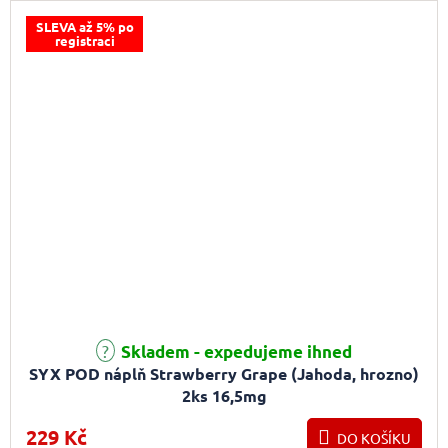
SLEVA až 5% po
registraci
Skladem - expedujeme ihned
SYX POD náplň Strawberry Grape (Jahoda, hrozno)
2ks 16,5mg
229 Kč
DO KOŠÍKU