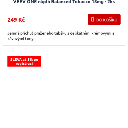
VEEV ONE náplň Balanced Tobacco 18mg - 2ks
249 Kč
DO KOŠÍKU
Jemná příchuť praženého tabáku s delikátními krémovými a
kávovými tóny.
SLEVA až 5% po
registraci