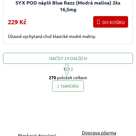
SYX POD náplň Blue Razz (Modrá malina) 2ks
16,5mg
229 Kč
DO KOŠÍKU
Úžasně vychytaná chuť klasické modré maliny.
NAČÍST 24 DALŠÍCH
1
12
Ovládací prvky výpis
Stránkování
270
položek celkem
NAHORU
Doprava zdarma
Bleskové doručení