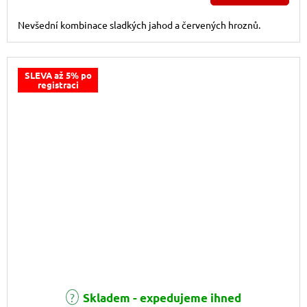
Nevšední kombinace sladkých jahod a červených hroznů.
SLEVA až 5% po
registraci
Průměrné hodnocení produktu je 5,0 z 5 hvězdiček.
Skladem - expedujeme ihned