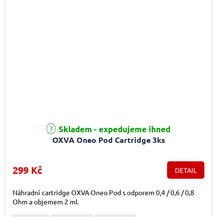
Průměrné hodnocení produktu je 5,0 z 5 hvězdiček.
Skladem - expedujeme ihned
OXVA Oneo Pod Cartridge 3ks
299 Kč
DETAIL
Náhradní cartridge OXVA Oneo Pod s odporem 0,4 / 0,6 / 0,8
Ohm a objemem 2 ml.