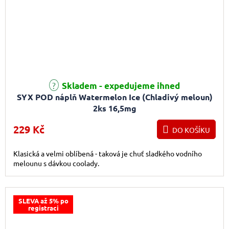
Skladem - expedujeme ihned
SYX POD náplň Watermelon Ice (Chladivý meloun)
2ks 16,5mg
229 Kč
DO KOŠÍKU
Klasická a velmi oblíbená - taková je chuť sladkého vodního
melounu s dávkou coolady.
SLEVA až 5% po
registraci