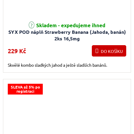
Průměrné hodnocení produktu je 5,0 z 5 hvězdiček.
Skladem - expedujeme ihned
SYX POD náplň Strawberry Banana (Jahoda, banán)
2ks 16,5mg
229 Kč
DO KOŠÍKU
Skvělé kombo sladkých jahod a ještě sladších banánů.
SLEVA až 5% po
registraci