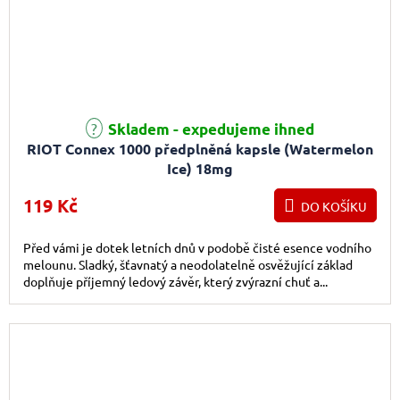
Skladem - expedujeme ihned
RIOT Connex 1000 předplněná kapsle (Watermelon
Ice) 18mg
119 Kč
DO KOŠÍKU
Před vámi je dotek letních dnů v podobě čisté esence vodního
melounu. Sladký, šťavnatý a neodolatelně osvěžující základ
doplňuje příjemný ledový závěr, který zvýrazní chuť a...