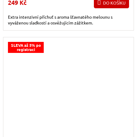
249 Kč
DO KOŠÍKU
Extra intenzivní příchuť s aroma šťavnatého melounu s
vyváženou sladkostí a osvěžujícím zážitkem.
SLEVA až 5% po
registraci