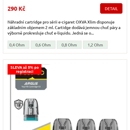
290 Kč
DETAIL
Náhradní cartridge pro sérii e-cigaret OXVA Xlim disponuje
základním objemem 2 ml. Cartidge dodává jemnou chuť páry a
výborně prokresluje chuť e-liquidu. Jedná se o...
0,4 Ohm
0,6 Ohm
0,8 Ohm
1,2 Ohm
SLEVA až 5% po
registraci