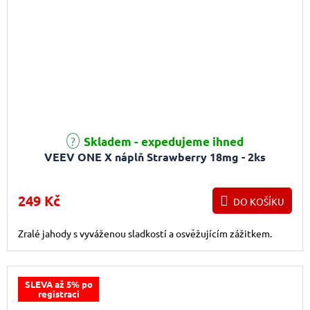
Průměrné hodnocení produktu je 5,0 z 5 hvězdiček.
Skladem - expedujeme ihned
VEEV ONE X náplň Strawberry 18mg - 2ks
249 Kč
DO KOŠÍKU
Zralé jahody s vyváženou sladkostí a osvěžujícím zážitkem.
SLEVA až 5% po
registraci