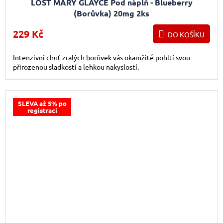
LOST MARY GLAYCE Pod náplň - Blueberry
(Borůvka) 20mg 2ks
229 Kč
DO KOŠÍKU
Intenzivní chuť zralých borůvek vás okamžitě pohltí svou
přirozenou sladkostí a lehkou nakyslostí.
SLEVA až 5% po
registraci