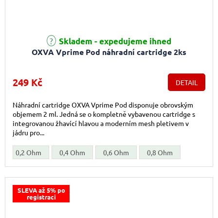
Skladem - expedujeme ihned
OXVA Vprime Pod náhradní cartridge 2ks
249 Kč
DETAIL
Náhradní cartridge OXVA Vprime Pod disponuje obrovským
objemem 2 ml. Jedná se o kompletně vybavenou cartridge s
integrovanou žhavící hlavou a moderním mesh pletivem v
jádru pro...
0,2 Ohm
0,4 Ohm
0,6 Ohm
0,8 Ohm
SLEVA až 5% po
registraci