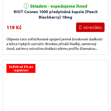
Skladem - expedujeme ihned
RIOT Connex 1000 předplněná kapsle (Peach
Blackberry) 18mg
119 Kč
DO KOŠÍKU
Objevte toto sofistikované spojení jemné broskvové sladkosti
a lehce trpkých ostružin. Broskev přináší hladký, sametový
úvod, zatímco ostružina dodává celému profilu šťavnatou...
SLEVA až 5% po
registraci