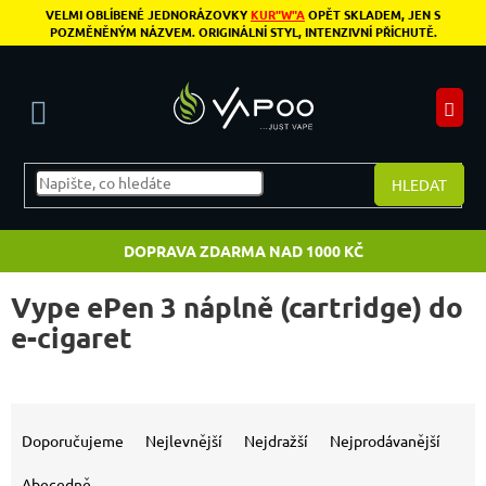
Přejít na obsah
VELMI OBLÍBENÉ JEDNORÁZOVKY
KUR"W"A
OPĚT SKLADEM, JEN S
POZMĚNĚNÝM NÁZVEM. ORIGINÁLNÍ STYL, INTENZIVNÍ PŘÍCHUTĚ.
N
HLEDAT
DOPRAVA ZDARMA NAD 1000 KČ
Vype ePen 3 náplně (cartridge) do
e-cigaret
Výpis produktů
Řazení produktů
Doporučujeme
Nejlevnější
Nejdražší
Nejprodávanější
Abecedně