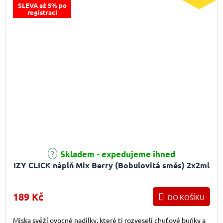
SLEVA až 5% po
registraci
Skladem - expedujeme ihned
IZY CLICK náplň Mix Berry (Bobulovitá směs) 2x2ml
189 Kč
DO KOŠÍKU
Miska svěží ovocné nadílky, které ti rozveselí chuťové buňky a