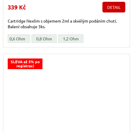
339 Kč
DETAIL
Cartridge Nexlim s objemem 2ml a skvělým podáním chuti.
Balení obsahuje 3ks.
0,6 Ohm
0,8 Ohm
1,2 Ohm
SLEVA až 5% po
registraci