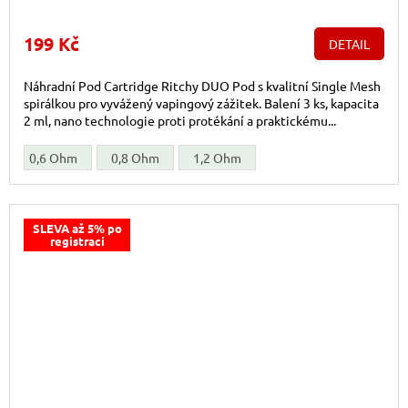
199 Kč
DETAIL
Náhradní Pod Cartridge Ritchy DUO Pod s kvalitní Single Mesh
spirálkou pro vyvážený vapingový zážitek. Balení 3 ks, kapacita
2 ml, nano technologie proti protékání a praktickému...
0,6 Ohm
0,8 Ohm
1,2 Ohm
SLEVA až 5% po
registraci