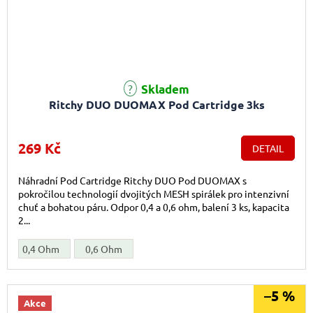
Skladem
Ritchy DUO DUOMAX Pod Cartridge 3ks
269 Kč
DETAIL
Náhradní Pod Cartridge Ritchy DUO Pod DUOMAX s
pokročilou technologií dvojitých MESH spirálek pro intenzivní
chuť a bohatou páru. Odpor 0,4 a 0,6 ohm, balení 3 ks, kapacita
2...
0,4 Ohm
0,6 Ohm
–5 %
Akce