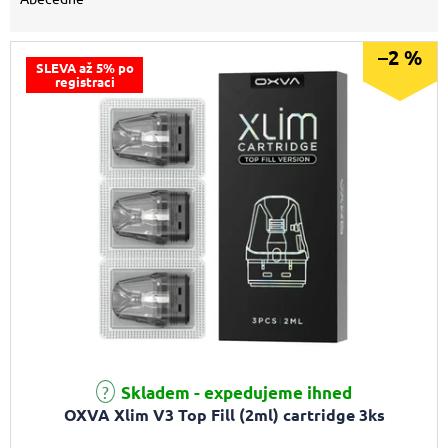
–2 %
SLEVA až 5% po
registraci
Průměrné hodnocení produktu je 5,0 z 5 hvězdiček.
Skladem - expedujeme ihned
OXVA Xlim V3 Top Fill (2ml) cartridge 3ks