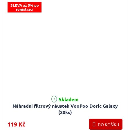
SLEVA až 5% po
registraci
Skladem
Náhradní filtrový náustek VooPoo Doric Galaxy
(20ks)
119 Kč
DO KOŠÍKU