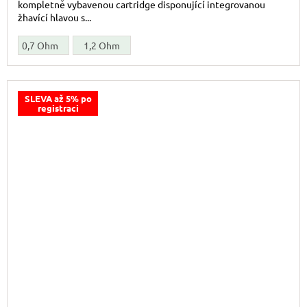
kompletně vybavenou cartridge disponující integrovanou
žhavící hlavou s...
0,7 Ohm
1,2 Ohm
SLEVA až 5% po
registraci