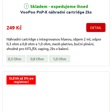
Skladem - expedujeme ihned
VooPoo PnP-X náhradní cartridge 2ks
249 Kč
DETAIL
Náhradní cartridge s integrovanou hlavou, objem 2 ml, odpor
0,3 ohm a 0,8 ohm a 1,0 ohm, mesh pletivo, boční plnění,
vhodné pro MTL/DL vaping, 2ks v balení.
0,3 Ohm
0,8 Ohm
1,0 Ohm
SLEVA až 5% po
registraci