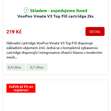
Průměrné hodnocení produktu je 4,7 z 5 hvězdiček.
Skladem - expedujeme ihned
VooPoo Vmate V3 Top Fill cartridge 2ks
219 Kč
DETAIL
Náhradní cartridge VooPoo Vmate V3 Top Fill disponuje
základním objemem 2ml. Jedná se o kompletně vybavenou
cartridge disponující integrovanou žhavící hlavou s moderním
mesh...
0,4 Ohm
0,7 Ohm
SLEVA až 5% po
registraci