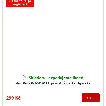
SLEVA až 5% po
registraci
Skladem - expedujeme ihned
VooPoo PnP-X MTL prázdná cartridge 2ks
299 Kč
DETAIL