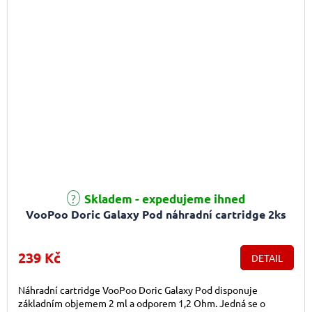
Průměrné hodnocení produktu je 5,0 z 5 hvězdiček.
Skladem - expedujeme ihned
VooPoo Doric Galaxy Pod náhradní cartridge 2ks
239 Kč
DETAIL
Náhradní cartridge VooPoo Doric Galaxy Pod disponuje
základním objemem 2 ml a odporem 1,2 Ohm. Jedná se o