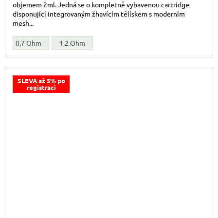
objemem 2ml. Jedná se o kompletně vybavenou cartridge
disponující integrovaným žhavícím tělískem s moderním
mesh...
0,7 Ohm
1,2 Ohm
SLEVA až 5% po
registraci