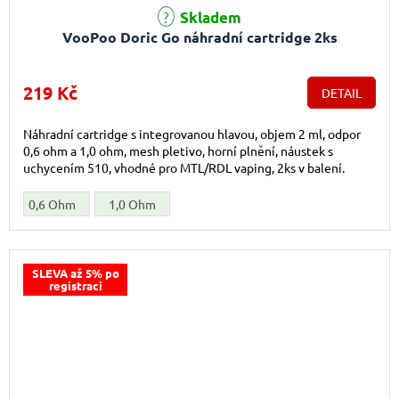
Skladem
VooPoo Doric Go náhradní cartridge 2ks
219 Kč
DETAIL
Náhradní cartridge s integrovanou hlavou, objem 2 ml, odpor
0,6 ohm a 1,0 ohm, mesh pletivo, horní plnění, náustek s
uchycením 510, vhodné pro MTL/RDL vaping, 2ks v balení.
0,6 Ohm
1,0 Ohm
SLEVA až 5% po
registraci