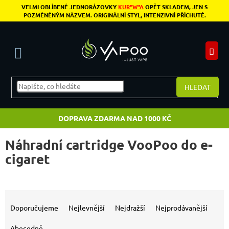
Přejít na obsah
VELMI OBLÍBENÉ JEDNORÁZOVKY
KUR"W"A
OPĚT SKLADEM, JEN S
POZMĚNĚNÝM NÁZVEM. ORIGINÁLNÍ STYL, INTENZIVNÍ PŘÍCHUTĚ.
N
HLEDAT
DOPRAVA ZDARMA NAD 1000 KČ
Náhradní cartridge VooPoo do e-
cigaret
Výpis produktů
Řazení produktů
Doporučujeme
Nejlevnější
Nejdražší
Nejprodávanější
Abecedně