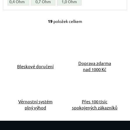
0,4 Ohm
0,7 Ohm
1,0 Ohm
19
položek celkem
Ovládací prvky výpis
Doprava zdarma
Bleskové doručení
nad 1000 Kč
Věrnostní systém
Přes 100 tisíc
plný výhod
spokojených zákazníků
Zápatí