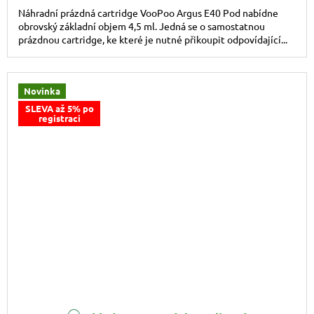
Náhradní prázdná cartridge VooPoo Argus E40 Pod nabídne
obrovský základní objem 4,5 ml. Jedná se o samostatnou
prázdnou cartridge, ke které je nutné přikoupit odpovídající...
Novinka
SLEVA až 5% po
registraci