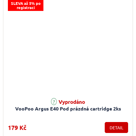
SLEVA až 5% po
registraci
Vyprodáno
VooPoo Argus E40 Pod prázdná cartridge 2ks
179 Kč
DETAIL