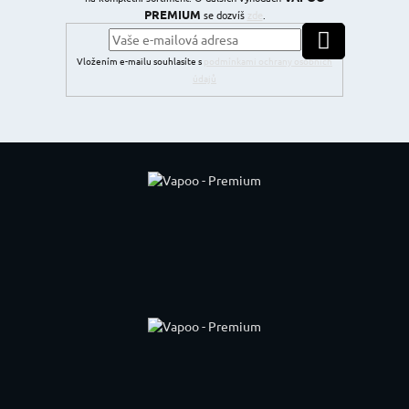
PREMIUM
se dozvíš
zde
.
PŘIHLÁSIT SE
Vložením e-mailu souhlasíte s
podmínkami ochrany osobních
údajů