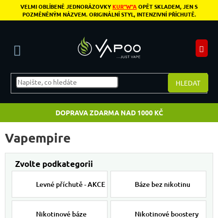
Přejít na obsah
VELMI OBLÍBENÉ JEDNORÁZOVKY
KUR"W"A
OPĚT SKLADEM, JEN S
POZMĚNĚNÝM NÁZVEM. ORIGINÁLNÍ STYL, INTENZIVNÍ PŘÍCHUTĚ.
N
HLEDAT
DOPRAVA ZDARMA NAD 1000 KČ
Vapempire
Levné příchutě - AKCE
Báze bez nikotinu
Nikotinové báze
Nikotinové boostery