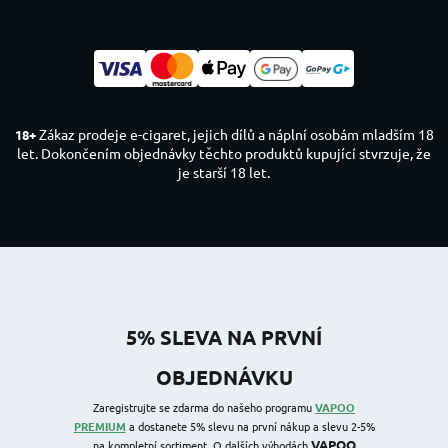
Zákaz prodeje e-cigaret, jejich dílů a náplní osobám mladším 18
18+
let. Dokončením objednávky těchto produktů kupující stvrzuje, že
je starší 18 let.
5% SLEVA NA PRVNÍ
OBJEDNÁVKU
Zaregistrujte se zdarma do našeho programu
VAPOO
PREMIUM
a dostanete 5% slevu na první nákup a slevu 2-5%
VAPOO
na kompletní sortiment. O dalších výhodách