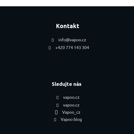
Zápatí
Kontakt
info
@
vapoo.cz
+420 774 143 304
Sledujte nás
vapoo.cz
vapoo.cz
Vapoo_cz
Vapoo blog