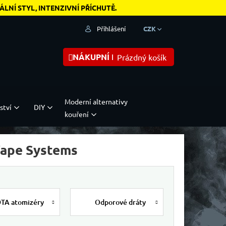
NÍ STYL, INTENZIVNÍ PŘÍCHUTĚ.
Přihlášení
CZK
NÁKUPNÍ KOŠÍK
Prázdný košík
Moderní alternativy
ství
DIY
kouření
 Vape Systems
TA atomizéry
Odporové dráty