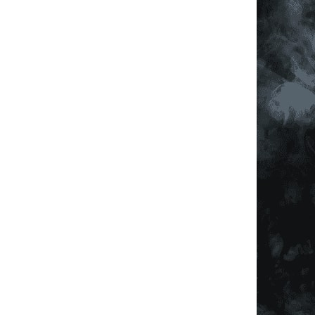
í prvky výpisu