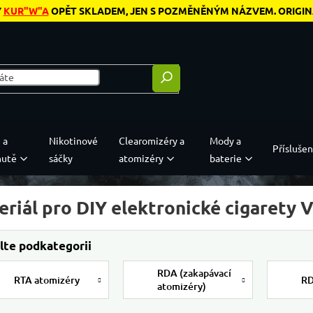
Y
KUR"W"A
OPĚT SKLADEM, JEN S POZMĚNĚNÝM NÁZVEM. ORIGINÁL
 a
Nikotinové
Clearomizéry a
Mody a
Příslušen
hutě
sáčky
atomizéry
baterie
eriál pro DIY elektronické cigarety
RDA (zakapávací
RTA atomizéry
RD
atomizéry)