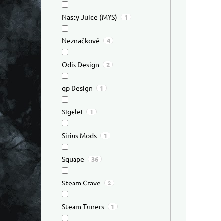
Nasty Juice (MYS)
1
Neznačkové
4
Odis Design
2
qp Design
1
Sigelei
1
Sirius Mods
1
Squape
36
Steam Crave
2
Steam Tuners
1