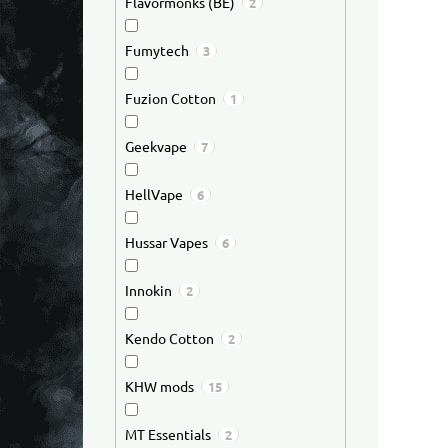
Flavormonks (BE)
2
Fumytech
3
Fuzion Cotton
1
Geekvape
7
HellVape
6
Hussar Vapes
6
Innokin
2
Kendo Cotton
2
KHW mods
15
MT Essentials
2