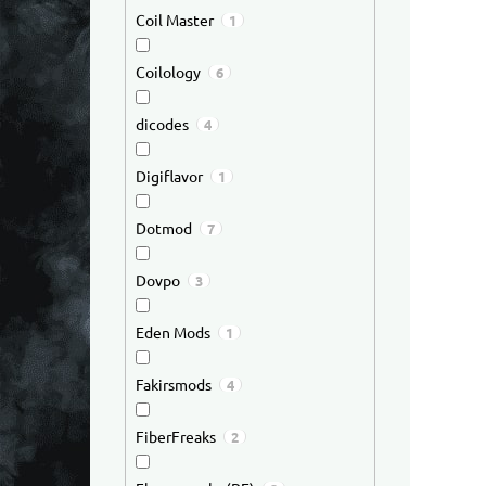
Coil Master
1
Coilology
6
dicodes
4
Digiflavor
1
Dotmod
7
Dovpo
3
Eden Mods
1
Fakirsmods
4
FiberFreaks
2