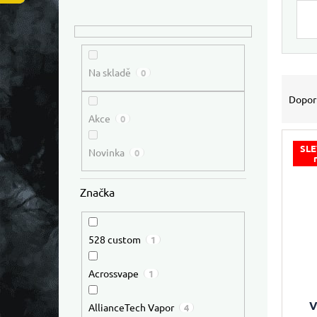
Výpis
Na skladě
0
Řazen
Dopor
Akce
0
SLE
Novinka
0
Značka
528 custom
1
Acrossvape
1
V
AllianceTech Vapor
4