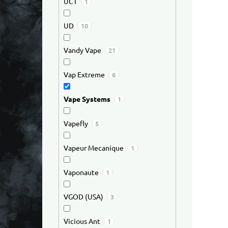
UCT
1
UD
10
Vandy Vape
21
Vap Extreme
6
Vape Systems
1
Vapefly
5
Vapeur Mecanique
1
Vaponaute
1
VGOD (USA)
3
Vicious Ant
1