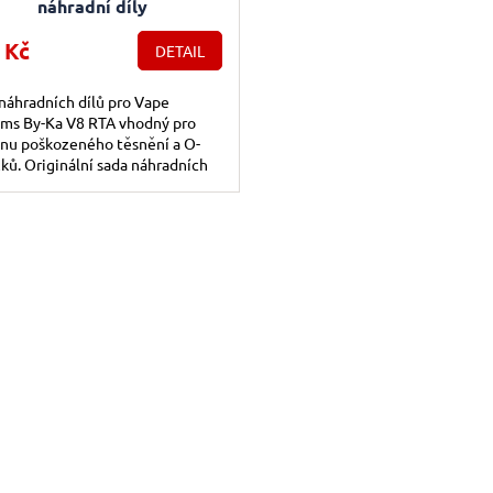
náhradní díly
 Kč
DETAIL
náhradních dílů pro Vape
ems By-Ka V8 RTA vhodný pro
nu poškozeného těsnění a O-
ků. Originální sada náhradních
od Vape Systems.
Ovládac