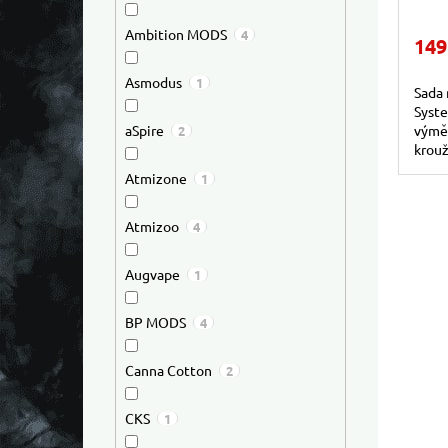
Ambition MODS
4
149
Asmodus
1
Sada 
Syst
výmě
aSpire
2
krouž
dílů 
Atmizone
1
Atmizoo
4
Augvape
1
BP MODS
4
Canna Cotton
2
CKS
1