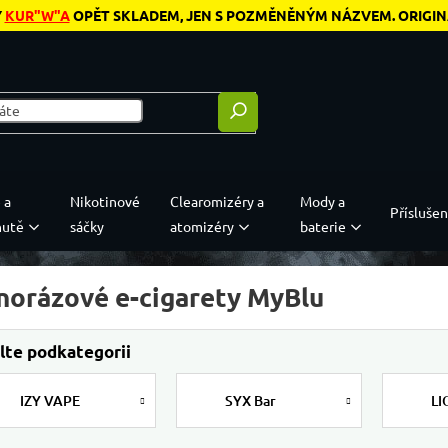
Y
KUR"W"A
OPĚT SKLADEM, JEN S POZMĚNĚNÝM NÁZVEM. ORIGINÁL
 a
Nikotinové
Clearomizéry a
Mody a
Příslušen
hutě
sáčky
atomizéry
baterie
norázové e-cigarety MyBlu
IZY VAPE
SYX Bar
LI