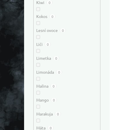
Kiwi
0
Kokos
0
Lesní ovoce
0
Liči
0
Limetka
0
Limonáda
0
Malina
0
Mango
0
Marakuja
0
Máta
0