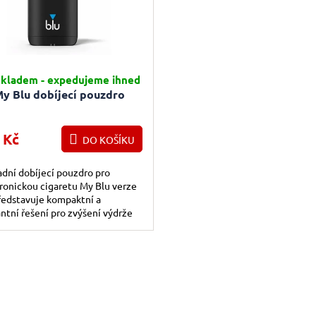
rné hodnocení produktu je 5,0 z 5 hvězdiček.
kladem - expedujeme ihned
y Blu dobíjecí pouzdro
 Kč
DO KOŠÍKU
dní dobíjecí pouzdro pro
ronickou cigaretu My Blu verze
ředstavuje kompaktní a
ntní řešení pro zvýšení výdrže
ie a pohodlné přenášení.
Ovládac