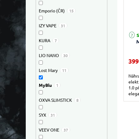
Emporio (ČR)
15
IZY VAPE
31
Průmě
S
KURA
7
M
LIO NANO
30
399
Lost Mary
11
Náhra
elekt
MyBlu
1
1.0 p
elega
bater
OXVA SLIMSTICK
8
SYX
31
VEEV ONE
37