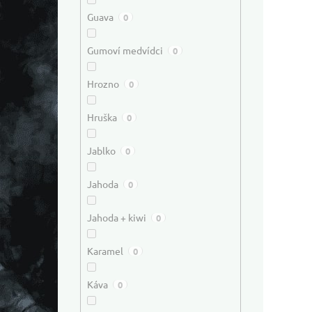
Guava
0
Gumoví medvídci
0
Hrozno
0
Hruška
0
Jablko
0
Jahoda
0
Jahoda + kiwi
0
Karamel
0
Káva
0