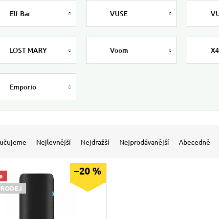
Elf Bar
VUSE
VU
LOST MARY
Voom
X4
Emporio
 produktů
í produktů
učujeme
Nejlevnější
Nejdražší
Nejprodávanější
Abecedně
–20 %
e
PRODEJ