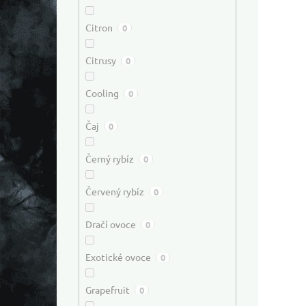
Citron
0
Citrusy
0
Cooling
0
Čaj
0
Černý rybíz
0
Červený rybíz
0
Dračí ovoce
0
Exotické ovoce
0
Grapefruit
0