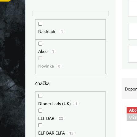
Na skladě
1
Akce
1
Novinka
0
Výpis
Řazen
Značka
Dopor
Dinner Lady (UK)
1
Akc
VÝ
ELF BAR
22
ELF BAR ELFA
15