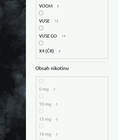
VOOM
8
VUSE
15
VUSE GO
14
X4 (ČR)
8
Obsah nikotinu
0 mg
0
10 mg
0
15 mg
0
16 mg
0