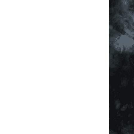
í prvky výpisu