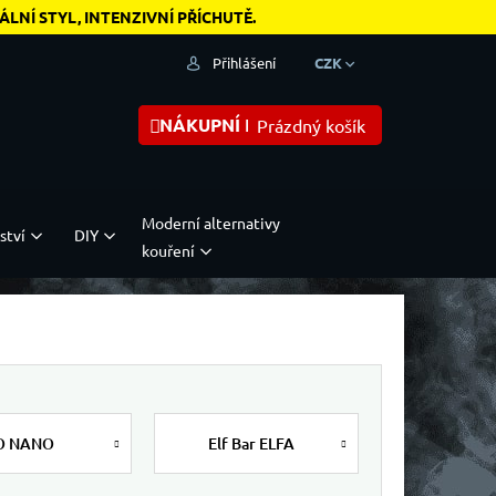
NÍ STYL, INTENZIVNÍ PŘÍCHUTĚ.
Přihlášení
CZK
NÁKUPNÍ KOŠÍK
Prázdný košík
Moderní alternativy
ství
DIY
kouření
O NANO
Elf Bar ELFA