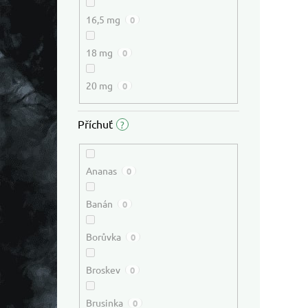
16,5 mg
0
18 mg
0
20 mg
0
Příchuť
?
Ananas
0
Banán
0
Borůvka
0
Broskev
0
Brusinka
0