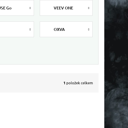
SE Go
VEEV ONE
OXVA
1
položek celkem