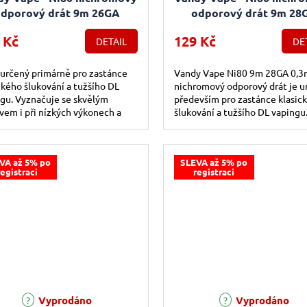
odporový drát 9m 26GA
odporový drát 9m 28
0,4mm
0,3mm
 Kč
129 Kč
DETAIL
DE
 určený primárně pro zastánce
Vandy Vape Ni80 9m 28GA 0,
ckého šlukování a tužšího DL
nichromový odporový drát je u
gu. Vyznačuje se skvělým
především pro zastánce klasic
vem i při nízkých výkonech a
šlukování a tužšího DL vapingu
sto špičkovým přenosem chuti.
Vyznačuje se skvělým projevem
při...
VA až 5% po
SLEVA až 5% po
registraci
registraci
Průměrné hodnocení produktu j
Vyprodáno
Vyprodáno