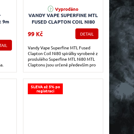
Vyprodáno
-
VANDY VAPE SUPERFINE MTL
t 9m
FUSED CLAPTON COIL NI80
PŘEDMOTANÉ SPIRÁLKY -
99 Kč
DETAIL
10KS
TAIL
Vandy Vape Superfine MTL Fused
Clapton Coil Ni80 spirálky vyrobené z
proslulého Superfine MTL Ni80 MTL
a.
Claptonu jsou určené především pro
zastánce klasického šlukování...
SLEVA až 5% po
registraci