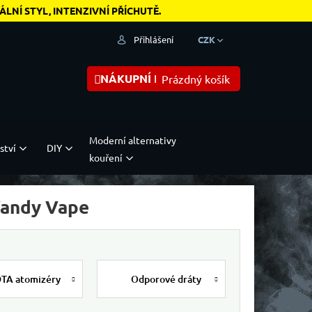
NÍ STYL, INTENZIVNÍ PŘÍCHUTĚ.
Přihlášení
CZK
NÁKUPNÍ KOŠÍK
Prázdný košík
Moderní alternativy
ství
DIY
kouření
 Vandy Vape
TA atomizéry
Odporové dráty