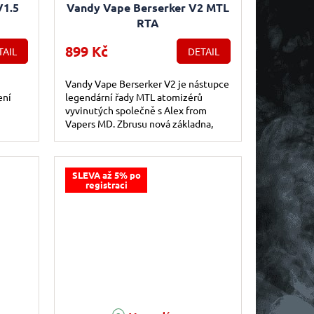
V1.5
Vandy Vape Berserker V2 MTL
RTA
899 Kč
TAIL
DETAIL
Vandy Vape Berserker V2 je nástupce
ení
legendární řady MTL atomizérů
vyvinutých společně s Alex from
Vapers MD. Zbrusu nová základna,
špičkový projev a líbivý vzhled
zajistí...
SLEVA až 5% po
registraci
e 5,0 z 5 hvězdiček.