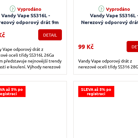
Vyprodáno
Vyprodáno
Vandy Vape SS316L -
Vandy Vape SS316L 
rezový odporový drát 9m
Nerezový odporový drá
26GA 0,4mm
28GA 0,3mm
Kč
DETAIL
99 Kč
DE
 Vape odporový drát z
ové oceli třídy SS316L 26Ga
 představuje nejnovější trendy
Vandy Vape odporový drát z
asti e-kouření. Výhody nerezové
nerezové oceli třídy SS316 28G
 je především vysoká odolnost
.
VA až 5% po
SLEVA až 5% po
registraci
registraci