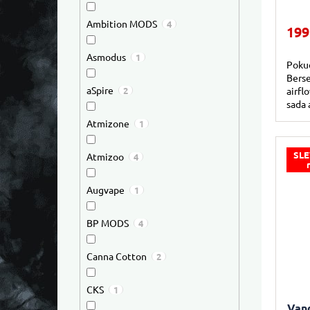
Ambition MODS
4
199
Asmodus
1
Pokud
Berse
aSpire
2
airfl
sada 
Atmizone
1
SLE
Atmizoo
4
Augvape
1
BP MODS
4
Canna Cotton
2
CKS
1
Van