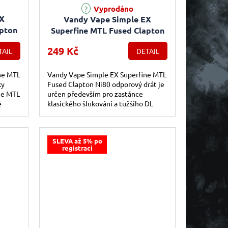
e 4,5 z 5 hvězdiček.
Vyprodáno
EX
Vandy Vape Simple EX
apton
Superfine MTL Fused Clapton
rálky
Ni80
249 Kč
TAIL
DETAIL
ne MTL
Vandy Vape Simple EX Superfine MTL
ky
Fused Clapton Ni80 odporový drát je
ne MTL
určen především pro zastánce
é
klasického šlukování a tužšího DL
kého
vapingu. Vyznačuje se skvělým
projevem...
SLEVA až 5% po
registraci