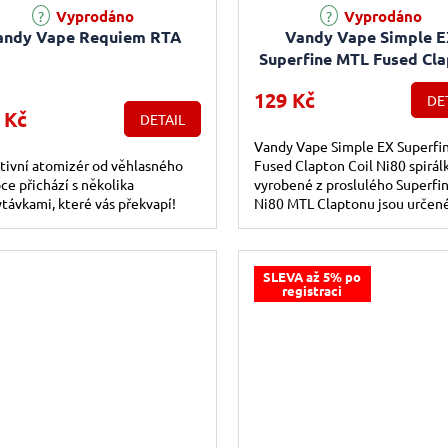
rné hodnocení produktu je 5,0 z 5 hvězdiček.
Průměrné hodnocení produktu j
Vyprodáno
Vyprodáno
andy Vape Requiem RTA
Vandy Vape Simple 
Superfine MTL Fused Cl
Coil Ni80 předmotané spi
129 Kč
DE
- 10ks
 Kč
DETAIL
Vandy Vape Simple EX Superfi
tivní atomizér od věhlasného
Fused Clapton Coil Ni80 spirál
ce přichází s několika
vyrobené z proslulého Superfi
távkami, které vás překvapí!
Ni80 MTL Claptonu jsou určen
především pro zastánce klasic
šlukování...
SLEVA až 5% po
registraci