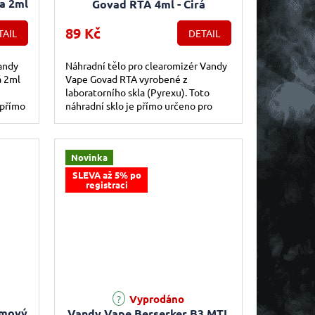
a 2ml
Govad RTA 4ml - Čirá
89 Kč
TAIL
DETAIL
andy
Náhradní tělo pro clearomizér Vandy
a 2ml
Vape Govad RTA vyrobené z
laboratorního skla (Pyrexu). Toto
 přímo
náhradní sklo je přímo určeno pro
L...
Vandy Vape Govad RTA. V případě, že
se Vám...
Novinka
SLEVA až 5% po
registraci
Průměrné hodnocení produktu je 5,0 z 5 hvězdiček.
Vyprodáno
omový
Vandy Vape Berserker B3 MTL