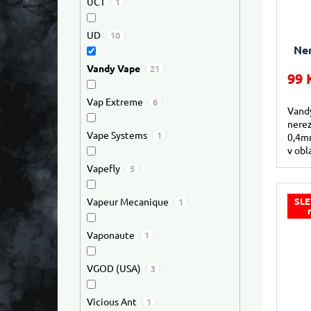
UCT
1
UD
10
Ne
Vandy Vape
21
99 
Vap Extreme
6
Vandy
nerez
Vape Systems
1
0,4mm
v obl
oceli
Vapefly
5
vůči..
SLE
Vapeur Mecanique
1
Vaponaute
1
VGOD (USA)
3
Vicious Ant
1