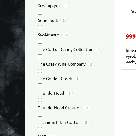
Průmě
Steampipes
1
V
Super Sorb
2
SvoëMesto
999
38
The Cotton Candy Collection
1
Inova
výrob
vychy
The Crazy Wire Company
3
The Golden Greek
1
ThunderHead
1
ThunderHead Creation
2
Titanium Fiber Cotton
3