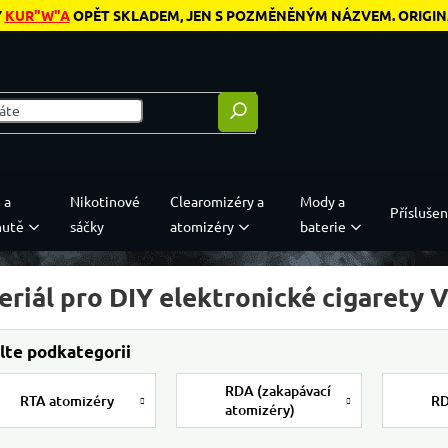
Y
KUR"W"A
OPĚT SKLADEM, JEN S POZMĚNĚNÝM NÁZVEM. ORIGINÁL
 a
Nikotinové
Clearomizéry a
Mody a
Příslušen
hutě
sáčky
atomizéry
baterie
eriál pro DIY elektronické cigarety
RDA (zakapávací
RTA atomizéry
RD
atomizéry)