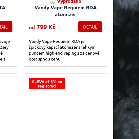
Vyprodáno
TA
Vandy Vape Requiem RDA
atomizér
799 Kč
TAIL
od
DETAIL
avuje
Vandy Vape Requiem RDA je
který
špičkový kapací atomizér s lehkým
vé
puncem high end vapingu za cenově
e z
dostupnou cenu.
 se
SLEVA až 5% po
registraci