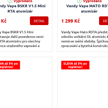
Vyprodáno
Vyprodáno
ndy Vape BSKR V1.5 Mini
Vandy Vape MATO RD
RTA atomizér
atomizér
 Kč
1 299 Kč
DETAIL
DE
y Vape BSKR V1.5 Mini
Vandy Vape Mato RDTA předst
tavuje další povedenou verzi
vskutku unikátní DL atomizér, 
RTA atomizéru pro všechny
nemá ve světě obdoby. Špičko
ivce utaženého vapování a
zpracování a bytelná konstrukc
evu co nejvíce podobnému
nerezové oceli a PSU společně
ké cigaretě....
zcela...
VA až 5% po
SLEVA až 5% po
registraci
registraci