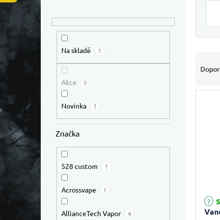
Výpis
Na skladě
1
Řazen
Dopor
Akce
0
Novinka
1
Značka
528 custom
1
Acrossvape
1
S
Van
AllianceTech Vapor
4