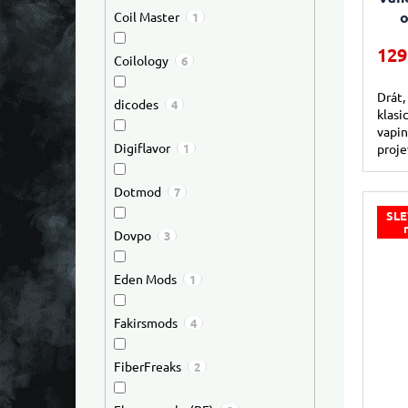
Coil Master
1
129
Coilology
6
Drát,
dicodes
4
klasi
vapin
Digiflavor
1
proje
napro
Dotmod
7
SLE
Dovpo
3
Eden Mods
1
Fakirsmods
4
FiberFreaks
2