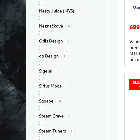
Va
Nasty Juice (MYS)
1
Neznačkové
699
4
Odis Design
2
Vand
předs
MTL 
qp Design
1
přízn
proj
Sigelei
1
klasic
SLE
Sirius Mods
1
Squape
36
Steam Crave
2
Steam Tuners
1