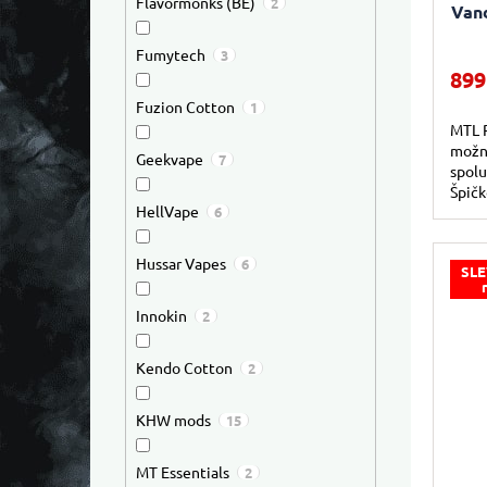
Flavormonks (BE)
2
Van
Fumytech
3
899
Fuzion Cotton
1
MTL R
možno
Geekvape
7
spolu
Špičk
HellVape
6
hybri
Hussar Vapes
6
SLE
Innokin
2
Kendo Cotton
2
KHW mods
15
MT Essentials
2