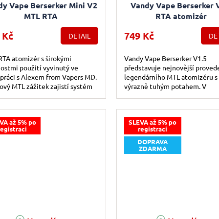
dy Vape Berserker Mini V2
Vandy Vape Berserker 
MTL RTA
RTA atomizér
 Kč
749 Kč
DETAIL
DE
TA atomizér s širokými
Vandy Vape Berserker V1.5
stmi použití vyvinutý ve
představuje nejnovější proved
práci s Alexem from Vapers MD.
legendárního MTL atomizéru s
ový MTL zážitek zajistí systém
výrazně tuhým potahem. V
dních vložek airflow.
nejnovější verzi 1.5 přináší
inovovanou regulaci přívodu
vzduchu...
VA až 5% po
SLEVA až 5% po
registraci
registraci
DOPRAVA
ZDARMA
Průměrné hodnocení produktu j