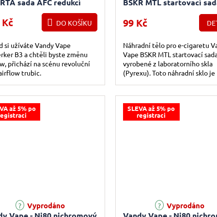
RTA sada AFC redukcí
BSKR MTL startovací sad
- Čirá
 Kč
99 Kč
DO KOŠÍKU
DE
 si užíváte Vandy Vape
Náhradní tělo pro e-cigaretu V
rker B3 a chtěli byste změnu
Vape BSKR MTL startovací sad
ow, přichází na scénu revoluční
vyrobené z laboratorního skla
airflow trubic.
(Pyrexu). Toto náhradní sklo je
určeno pro Vandy Vape BSKR MT
VA až 5% po
SLEVA až 5% po
registraci
registraci
Vyprodáno
Vyprodáno
dy Vape - Ni80 nichromový
Vandy Vape - Ni80 nichr