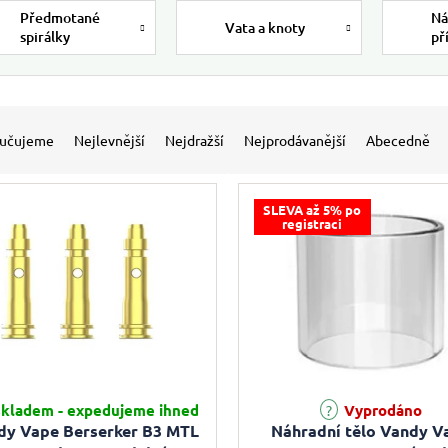
Předmotané
Ná
Vata a knoty
spirálky
př
 produktů
í produktů
učujeme
Nejlevnější
Nejdražší
Nejprodávanější
Abecedně
SLEVA až 5% po
registraci
kladem - expedujeme ihned
Vyprodáno
dy Vape Berserker B3 MTL
Náhradní tělo Vandy V