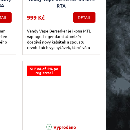
GA
RTA
999 Kč
TAIL
DETAIL
3mm
Vandy Vape Berserker je ikona MTL
rčen
vapingu. Legendární atomizér
kého
dostává nový kabátek a spoustu
.
revolučních vychytávek, které vám
 i
zaručí jen to nejlepší pro váš
vapingový...
SLEVA až 5% po
registraci
e 5,0 z 5 hvězdiček.
Vyprodáno