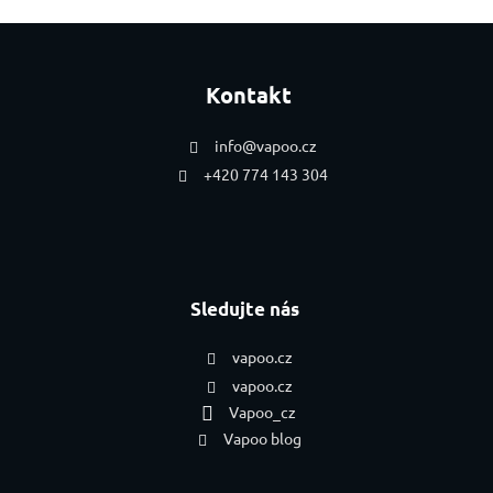
Zápatí
Kontakt
info
@
vapoo.cz
+420 774 143 304
Sledujte nás
vapoo.cz
vapoo.cz
Vapoo_cz
Vapoo blog