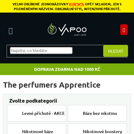
Přejít na obsah
VELMI OBLÍBENÉ JEDNORÁZOVKY
KUR"W"A
OPĚT SKLADEM, JEN S
POZMĚNĚNÝM NÁZVEM. ORIGINÁLNÍ STYL, INTENZIVNÍ PŘÍCHUTĚ.
N
HLEDAT
DOPRAVA ZDARMA NAD 1000 KČ
The perfumers Apprentice
Levné příchutě - AKCE
Báze bez nikotinu
Nikotinové báze
Nikotinové boostery