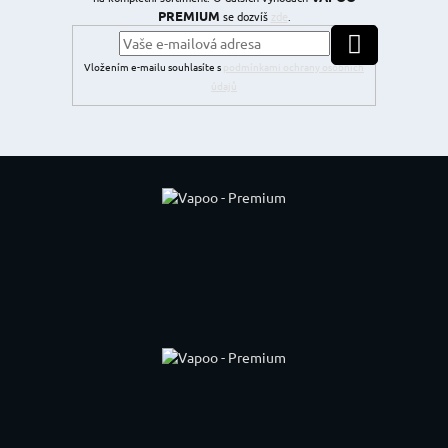
PREMIUM
se dozvíš
zde
.
PŘIHLÁSIT SE
Vložením e-mailu souhlasíte s
podmínkami ochrany osobních
údajů