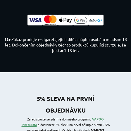
Zákaz prodeje e-cigaret, jejich dílů a náplní osobám mladším 18
18+
let. Dokončením objednávky těchto produktů kupující stvrzuje, že
je starší 18 let.
5% SLEVA NA PRVNÍ
OBJEDNÁVKU
Zaregistrujte se zdarma do našeho programu
VAPOO
PREMIUM
a dostanete 5% slevu na první nákup a slevu 2-5%
VAPOO
na kompletní sortiment. O dalších výhodách