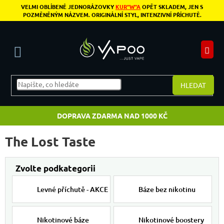
Přejít na obsah
VELMI OBLÍBENÉ JEDNORÁZOVKY
KUR"W"A
OPĚT SKLADEM, JEN S
POZMĚNĚNÝM NÁZVEM. ORIGINÁLNÍ STYL, INTENZIVNÍ PŘÍCHUTĚ.
N
HLEDAT
DOPRAVA ZDARMA NAD 1000 KČ
The Lost Taste
Levné příchutě - AKCE
Báze bez nikotinu
Nikotinové báze
Nikotinové boostery