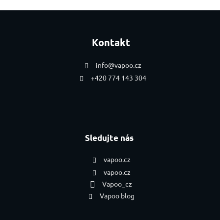
Zápatí
Kontakt
info
@
vapoo.cz
+420 774 143 304
Sledujte nás
vapoo.cz
vapoo.cz
Vapoo_cz
Vapoo blog