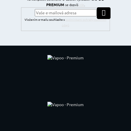
PREMIUM
se dozvíš
zde
.
PŘIHLÁSIT SE
Vložením e-mailu souhlasíte s
podmínkami ochrany osobních
údajů