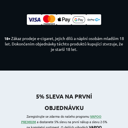
Zákaz prodeje e-cigaret, jejich dílů a náplní osobám mladším 18
18+
let. Dokončením objednávky těchto produktů kupující stvrzuje, že
je starší 18 let.
5% SLEVA NA PRVNÍ
OBJEDNÁVKU
Zaregistrujte se zdarma do našeho programu
VAPOO
PREMIUM
a dostanete 5% slevu na první nákup a slevu 2-5%
VAPOO
na kompletní sortiment. O dalších výhodách