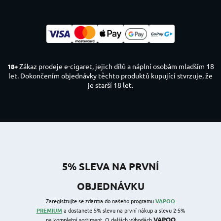
Zákaz prodeje e-cigaret, jejich dílů a náplní osobám mladším 18
18+
let. Dokončením objednávky těchto produktů kupující stvrzuje, že
je starší 18 let.
5% SLEVA NA PRVNÍ
OBJEDNÁVKU
Zaregistrujte se zdarma do našeho programu
VAPOO
PREMIUM
a dostanete 5% slevu na první nákup a slevu 2-5%
VAPOO
na kompletní sortiment. O dalších výhodách