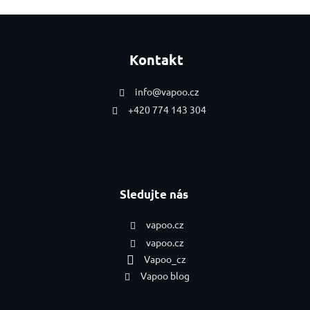
Zápatí
Kontakt
info
@
vapoo.cz
+420 774 143 304
Sledujte nás
vapoo.cz
vapoo.cz
Vapoo_cz
Vapoo blog