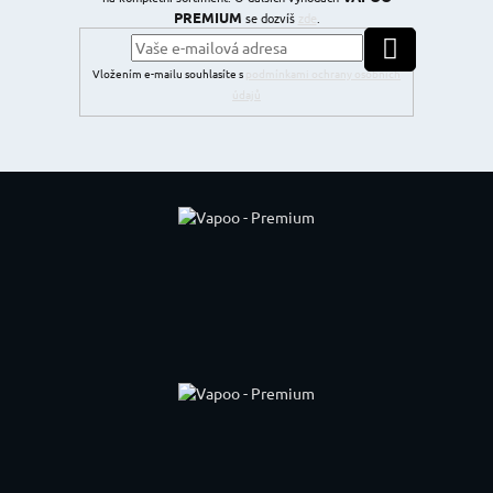
PREMIUM
se dozvíš
zde
.
PŘIHLÁSIT SE
Vložením e-mailu souhlasíte s
podmínkami ochrany osobních
údajů