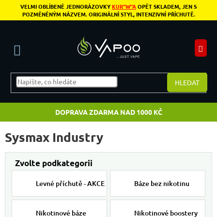
Přejít na obsah
VELMI OBLÍBENÉ JEDNORÁZOVKY
KUR"W"A
OPĚT SKLADEM, JEN S
POZMĚNĚNÝM NÁZVEM. ORIGINÁLNÍ STYL, INTENZIVNÍ PŘÍCHUTĚ.
N
HLEDAT
DOPRAVA ZDARMA NAD 1000 KČ
Sysmax Industry
Levné příchutě - AKCE
Báze bez nikotinu
Nikotinové báze
Nikotinové boostery