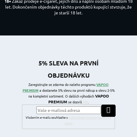
Zákaz prodeje e-cigaret, jejich dílů a náplní osobám mladším 18
18+
let. Dokončením objednávky těchto produktů kupující stvrzuje, že
je starší 18 let.
5% SLEVA NA PRVNÍ
OBJEDNÁVKU
Zaregistrujte se zdarma do našeho programu
VAPOO
PREMIUM
a dostanete 5% slevu na první nákup a slevu 2-5%
VAPOO
na kompletní sortiment. O dalších výhodách
PREMIUM
se dozvíš
zde
.
PŘIHLÁSIT SE
Vložením e-mailu souhlasíte s
podmínkami ochrany osobních
údajů