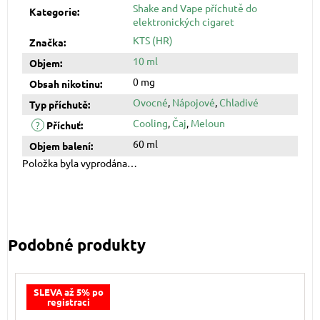
Shake and Vape příchutě do
Kategorie
:
elektronických cigaret
KTS (HR)
Značka
:
10 ml
Objem
:
0 mg
Obsah nikotinu
:
Ovocné
,
Nápojové
,
Chladivé
Typ příchutě
:
Cooling
,
Čaj
,
Meloun
?
Příchuť
:
60 ml
Objem balení
:
Položka byla vyprodána…
SLEVA až 5% po
registraci