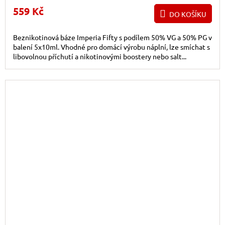
5x10ml
559 Kč
DO KOŠÍKU
Beznikotinová báze Imperia Fifty s podílem 50% VG a 50% PG v
balení 5x10ml. Vhodné pro domácí výrobu náplní, lze smíchat s
libovolnou příchutí a nikotinovými boostery nebo salt...