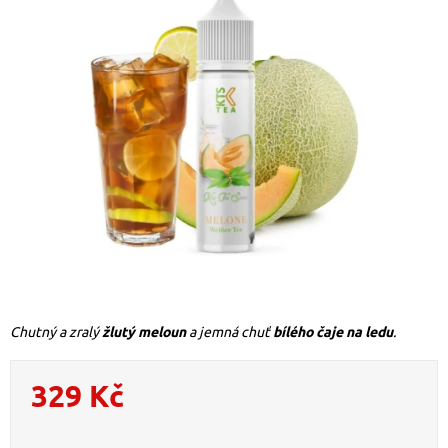
Chutný a zralý
žlutý meloun
a jemná chuť
bílého čaje na ledu
.
329 Kč
Měrná cena: