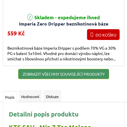
Průměrné hodnocení produktu je 5,0 z 5 hvězdiček.
Skladem - expedujeme ihned
Imperia Zero Dripper beznikotinová báze
(70VG/30PG) 5x10ml
559 Kč
DO KOŠÍKU
Beznikotinová báze Imperia Dripper s podílem 70% VG a 30%
PG v balení 5x10ml. Vhodné pro domácí výrobu náplní, lze
smíchat s libovolnou příchutí a nikotinovými boostery nebo...
ZOBRAZIT VŠECHNY SOUVISEJÍCÍ PRODUKTY
Hodnocení
Diskuze
Popis
Detailní popis produktu