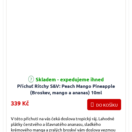
Průměrné hodnocení produktu je 5,0 z 5 hvězdiček.
Skladem - expedujeme ihned
Příchuť Ritchy S&V: Peach Mango Pineapple
(Broskev, mango a ananas) 10ml
339 Kč
DO KOŠÍKU
V této příchuti na vás čeká doslova tropický ráj. Lahodné
plátky čerstvého a šťavnatého ananasu, sladkého
krémového manga a zralých broskví vám doslova vezmou