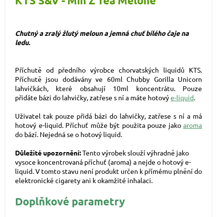
KTS S&V - Min Z Tea Melone
Chutný a zralý žlutý meloun a jemná chuť bílého čaje na
ledu
.
Příchutě od předního výrobce chorvatských liquidů KTS.
Příchutě jsou dodávány ve 60ml Chubby Gorilla Unicorn
lahvičkách, které obsahují 10ml koncentrátu. Pouze
přidáte bázi do lahvičky, zatřese s ní a máte hotový
e-liquid
.
Uživatel tak pouze přidá bázi do lahvičky, zatřese s ní a má
hotový e-liquid. Příchuť může být použita pouze jako
aroma
do bází. Nejedná se o hotový liquid.
Důležité upozornění:
Tento výrobek slouží výhradně jako
vysoce koncentrovaná příchuť (aroma) a nejde o hotový e-
liquid. V tomto stavu není produkt určen k přímému plnění do
elektronické cigarety ani k okamžité inhalaci.
Doplňkové parametry