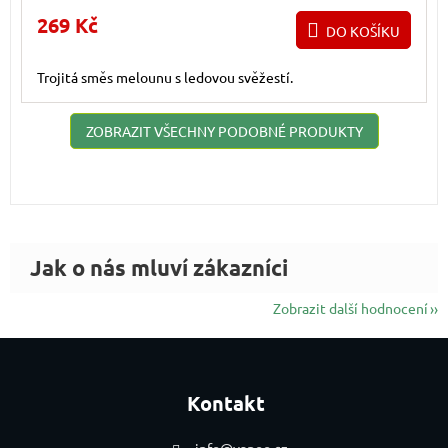
269 Kč
DO KOŠÍKU
Trojitá směs melounu s ledovou svěžestí.
ZOBRAZIT VŠECHNY PODOBNÉ PRODUKTY
Zobrazit další hodnocení
Zápatí
Kontakt