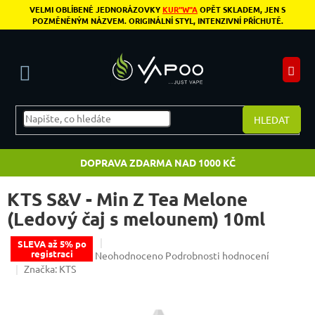
Přejít na obsah
VELMI OBLÍBENÉ JEDNORÁZOVKY
KUR"W"A
OPĚT SKLADEM, JEN S
POZMĚNĚNÝM NÁZVEM. ORIGINÁLNÍ STYL, INTENZIVNÍ PŘÍCHUTĚ.
N
HLEDAT
DOPRAVA ZDARMA NAD 1000 KČ
KTS S&V - Min Z Tea Melone
(Ledový čaj s melounem) 10ml
SLEVA až 5% po
registraci
Průměrné hodnocení produktu je 0,0 z 5 hvězdiče
Neohodnoceno
Podrobnosti hodnocení
Značka:
KTS