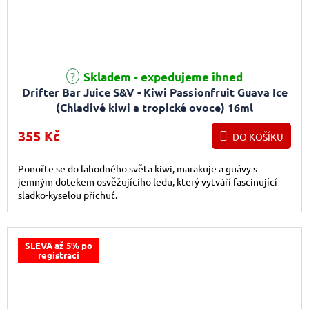
Skladem - expedujeme ihned
Drifter Bar Juice S&V - Kiwi Passionfruit Guava Ice
(Chladivé kiwi a tropické ovoce) 16ml
355 Kč
DO KOŠÍKU
Ponořte se do lahodného světa kiwi, marakuje a guávy s
jemným dotekem osvěžujícího ledu, který vytváří fascinující
sladko-kyselou příchuť.
SLEVA až 5% po
registraci