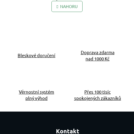
NAHORU
Doprava zdarma
Bleskové doručení
nad 1000 Kč
Věrnostní systém
Přes 100 tisíc
plný výhod
spokojených zákazníků
Zápatí
Kontakt