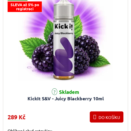
SLEVA až 5% po
registraci
Skladem
KickIt S&V - Juicy Blackberry 10ml
289 Kč
DO KOŠÍKU
Oblíbená chuť ostružiny.