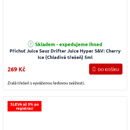
Skladem - expedujeme ihned
Příchuť Juice Sauz Drifter Juice Hyper S&V: Cherry
Ice (Chladivá třešeň) 5ml
269 Kč
DO KOŠÍKU
Zralá třešeň s vyváženou ledovou svěžestí.
SLEVA až 5% po
registraci