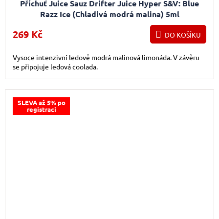
Příchuť Juice Sauz Drifter Juice Hyper S&V: Blue
Razz Ice (Chladivá modrá malina) 5ml
269 Kč
DO KOŠÍKU
Vysoce intenzivní ledově modrá malinová limonáda. V závěru
se připojuje ledová coolada.
SLEVA až 5% po
registraci