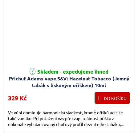
Skladem - expedujeme ihned
Příchuť Adams vape S&V: Hazelnut Tobacco (Jemný
tabák s lískovým oříškem) 10ml
329 Kč
DO KOŠÍKU
Ve vůni dominuje harmonická sladkost, kromě oříšků ucítíte
také vanilku. Při potažení vás překvapí reálnost oříšku a
dokonale vybalancovaný chuťový profil dezertního tabáku,...