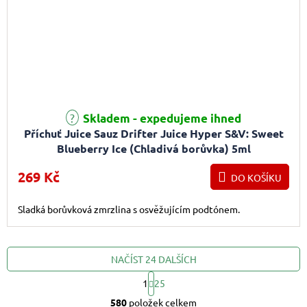
Skladem - expedujeme ihned
Příchuť Juice Sauz Drifter Juice Hyper S&V: Sweet
Blueberry Ice (Chladivá borůvka) 5ml
269 Kč
DO KOŠÍKU
Sladká borůvková zmrzlina s osvěžujícím podtónem.
NAČÍST 24 DALŠÍCH
1
25
Ovládací prvky výpis
Stránkování
580
položek celkem