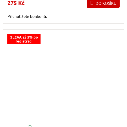
275 Kč
DO KOŠÍKU
Příchuť želé bonbonů.
SLEVA až 5% po
registraci