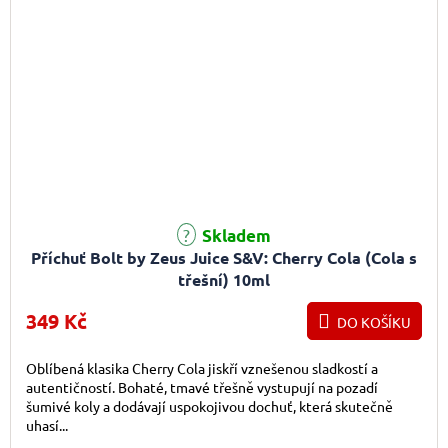
Skladem
Příchuť Bolt by Zeus Juice S&V: Cherry Cola (Cola s
třešní) 10ml
349 Kč
DO KOŠÍKU
Oblíbená klasika Cherry Cola jiskří vznešenou sladkostí a
autentičností. Bohaté, tmavé třešně vystupují na pozadí
šumivé koly a dodávají uspokojivou dochuť, která skutečně
uhasí...