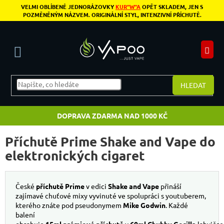
Přejít na obsah
VELMI OBLÍBENÉ JEDNORÁZOVKY
KUR"W"A
OPĚT SKLADEM, JEN S
POZMĚNĚNÝM NÁZVEM. ORIGINÁLNÍ STYL, INTENZIVNÍ PŘÍCHUTĚ.
N
HLEDAT
DOPRAVA ZDARMA NAD 1000 KČ
Příchutě Prime Shake and Vape do
elektronických cigaret
České
příchutě Prime
v edici
Shake
and
Vape
přináší
zajímavé chuťové mixy vyvinuté ve spolupráci s youtuberem,
kterého znáte pod pseudonymem
Mike
Godwin
. Každé
balení