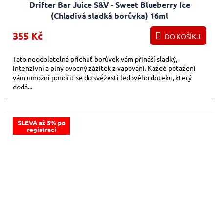
Drifter Bar Juice S&V - Sweet Blueberry Ice
(Chladivá sladká borůvka) 16ml
355 Kč
DO KOŠÍKU
Tato neodolatelná příchuť borůvek vám přináší sladký,
intenzivní a plný ovocný zážitek z vapování. Každé potažení
vám umožní ponořit se do svěžestí ledového doteku, který
dodá...
SLEVA až 5% po
registraci