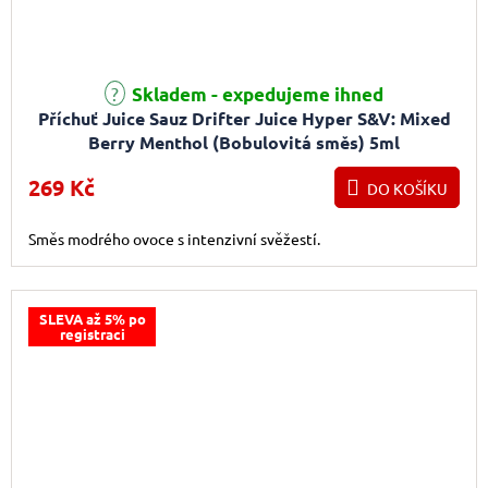
Skladem - expedujeme ihned
Příchuť Juice Sauz Drifter Juice Hyper S&V: Mixed
Berry Menthol (Bobulovitá směs) 5ml
269 Kč
DO KOŠÍKU
Směs modrého ovoce s intenzivní svěžestí.
SLEVA až 5% po
registraci