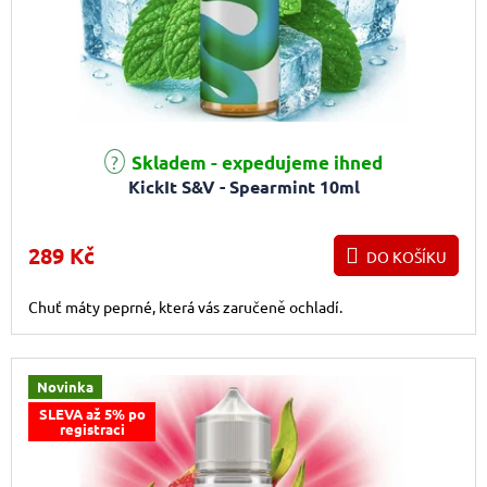
Skladem - expedujeme ihned
KickIt S&V - Spearmint 10ml
289 Kč
DO KOŠÍKU
Chuť máty peprné, která vás zaručeně ochladí.
Novinka
SLEVA až 5% po
registraci