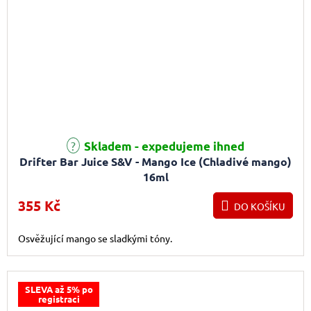
Skladem - expedujeme ihned
Drifter Bar Juice S&V - Mango Ice (Chladivé mango)
16ml
355 Kč
DO KOŠÍKU
Osvěžující mango se sladkými tóny.
SLEVA až 5% po
registraci