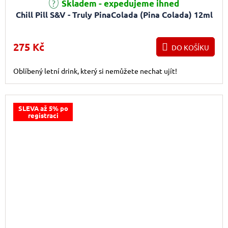
Skladem - expedujeme ihned
Chill Pill S&V - Truly PinaColada (Pina Colada) 12ml
275 Kč
DO KOŠÍKU
Oblíbený letní drink, který si nemůžete nechat ujít!
SLEVA až 5% po
registraci