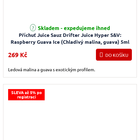
Skladem - expedujeme ihned
Příchuť Juice Sauz Drifter Juice Hyper S&V:
Raspberry Guava Ice (Chladivý malina, guava) 5ml
269 Kč
DO KOŠÍKU
Ledová malina a guava s exotickým profilem.
SLEVA až 5% po
registraci