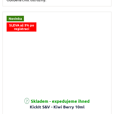
Novinka
SLEVA až 5% po
registraci
Skladem - expedujeme ihned
KickIt S&V - Kiwi Berry 10ml