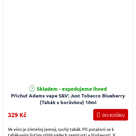
Skladem - expedujeme ihned
Příchuť Adams vape S&V: Just Tobacco Blueberry
(Tabák s borůvkou) 10ml
329 Kč
DO KOŠÍKU
Ve vůni je zřetelný jemný, suchý tabák. Při potažení se k
tabákovým listům přidá nádech zemitosti a štiplavosti. V