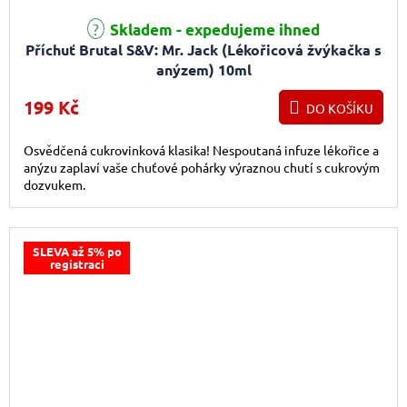
Skladem - expedujeme ihned
Příchuť Brutal S&V: Mr. Jack (Lékořicová žvýkačka s
anýzem) 10ml
199 Kč
DO KOŠÍKU
Osvědčená cukrovinková klasika! Nespoutaná infuze lékořice a
anýzu zaplaví vaše chuťové pohárky výraznou chutí s cukrovým
dozvukem.
SLEVA až 5% po
registraci