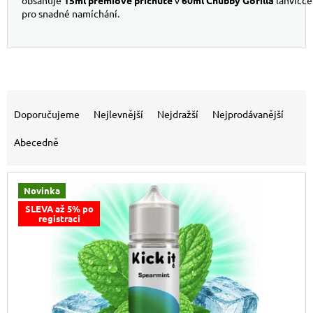
obsahuje
15ml
prémiové
příchutě
v
60ml
Chubby
Gorilla
lahvičce
pro snadné namíchání.
Výpis produktů
Řazení produktů
Doporučujeme
Nejlevnější
Nejdražší
Nejprodávanější
Abecedně
Novinka
SLEVA až 5% po
registraci