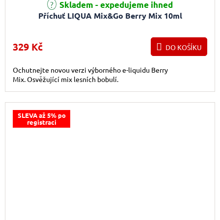
Skladem - expedujeme ihned
Příchuť LIQUA Mix&Go Berry Mix 10ml
329 Kč
DO KOŠÍKU
Ochutnejte novou verzi výborného e-liquidu Berry
Mix. Osvěžující mix lesních bobulí.
SLEVA až 5% po
registraci