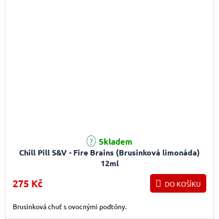
Skladem
Chill Pill S&V - Fire Brains (Brusinková limonáda)
12ml
275 Kč
DO KOŠÍKU
Brusinková chuť s ovocnými podtóny.