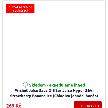
SLEVA až 5% po
registraci
Průměrné hodnocení produktu je 5,0 z 5 hvězdiček.
Skladem - expedujeme ihned
Příchuť Juice Sauz Drifter Juice Hyper S&V:
Strawberry Banana Ice (Chladivá jahoda, banán)
5ml
269 Kč
DO KOŠÍKU