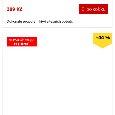
289 Kč
DO KOŠÍKU
Dokonalé propojení kiwi a lesních bobulí.
–44 %
SLEVA až 5% po
registraci