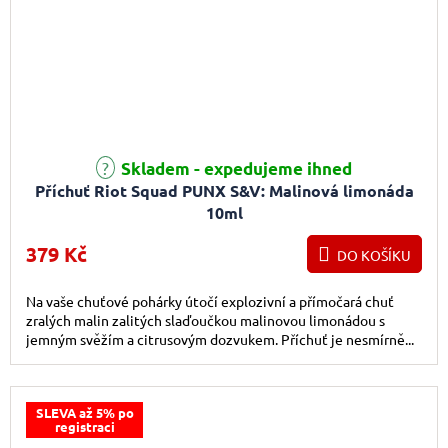
Průměrné hodnocení produktu je 5,0 z 5 hvězdiček.
Skladem - expedujeme ihned
Příchuť Riot Squad PUNX S&V: Malinová limonáda
10ml
379 Kč
DO KOŠÍKU
Na vaše chuťové pohárky útočí explozivní a přímočará chuť
zralých malin zalitých slaďoučkou malinovou limonádou s
jemným svěžím a citrusovým dozvukem. Příchuť je nesmírně...
SLEVA až 5% po
registraci