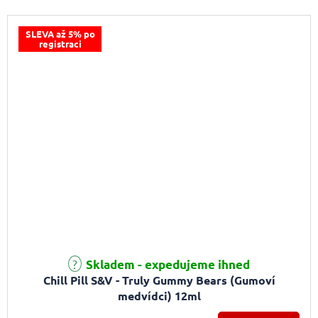
SLEVA až 5% po
registraci
Skladem - expedujeme ihned
Chill Pill S&V - Truly Gummy Bears (Gumoví
medvídci) 12ml