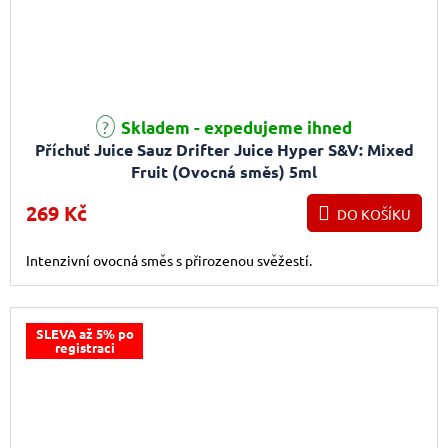
Skladem - expedujeme ihned
Příchuť Juice Sauz Drifter Juice Hyper S&V: Mixed
Fruit (Ovocná směs) 5ml
269 Kč
DO KOŠÍKU
Intenzivní ovocná směs s přirozenou svěžestí.
SLEVA až 5% po
registraci