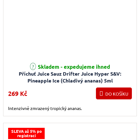
Skladem - expedujeme ihned
Příchuť Juice Sauz Drifter Juice Hyper S&V:
Pineapple Ice (Chladivý ananas) 5ml
269 Kč
DO KOŠÍKU
Intenzivně zmrazený tropický ananas.
SLEVA až 5% po
registraci