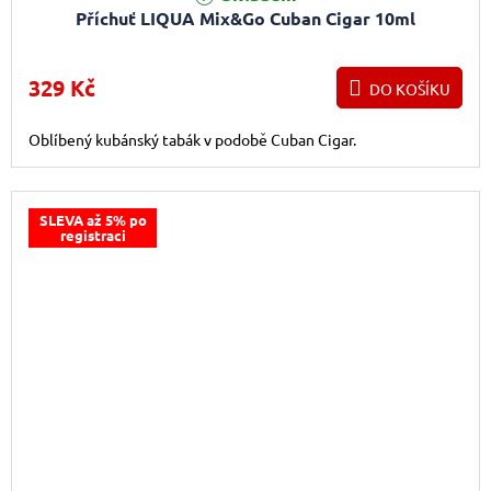
Příchuť LIQUA Mix&Go Cuban Cigar 10ml
329 Kč
DO KOŠÍKU
Oblíbený kubánský tabák v podobě Cuban Cigar.
SLEVA až 5% po
registraci