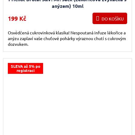
anýzem) 10ml
199 Kč
DO KOŠÍKU
Osvědčená cukrovinková klasika! Nespoutaná infuze lékořice a
anýzu zaplaví vaše chuťové pohárky výraznou chutí s cukrovým
dozvukem.
SLEVA až 5% po
registraci