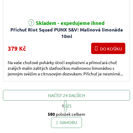
Průměrné hodnocení produktu je 5,0 z 5 hvězdiček.
Skladem - expedujeme ihned
Příchuť Riot Squad PUNX S&V: Malinová limonáda
10ml
379 Kč
DO KOŠÍKU
Na vaše chuťové pohárky útočí explozivní a přímočará chuť
zralých malin zalitých slaďoučkou malinovou limonádou s
jemným svěžím a citrusovým dozvukem. Příchuť je nesmírně...
NAČÍST 24 DALŠÍCH
1
25
Ovládací prvky výpis
Stránkování
580
položek celkem
NAHORU