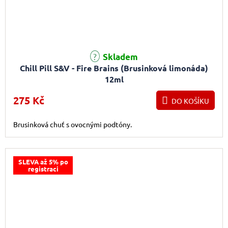
Skladem
Chill Pill S&V - Fire Brains (Brusinková limonáda)
12ml
275 Kč
DO KOŠÍKU
Brusinková chuť s ovocnými podtóny.
SLEVA až 5% po
registraci