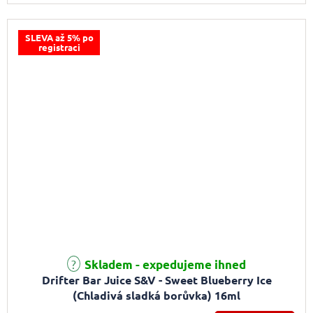
SLEVA až 5% po
registraci
Skladem - expedujeme ihned
Drifter Bar Juice S&V - Sweet Blueberry Ice
(Chladivá sladká borůvka) 16ml