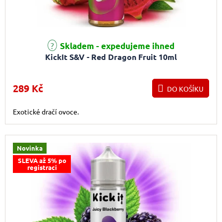
Skladem - expedujeme ihned
KickIt S&V - Red Dragon Fruit 10ml
289 Kč
DO KOŠÍKU
Exotické dračí ovoce.
Novinka
SLEVA až 5% po
registraci