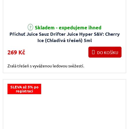
Skladem - expedujeme ihned
Příchuť Juice Sauz Drifter Juice Hyper S&V: Cherry
Ice (Chladivá třešeň) 5ml
269 Kč
DO KOŠÍKU
Zralá třešeň s vyváženou ledovou svěžestí.
SLEVA až 5% po
registraci