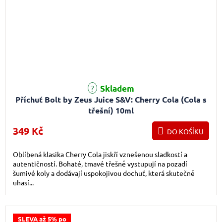
Skladem
Příchuť Bolt by Zeus Juice S&V: Cherry Cola (Cola s
třešní) 10ml
349 Kč
DO KOŠÍKU
Oblíbená klasika Cherry Cola jiskří vznešenou sladkostí a
autentičností. Bohaté, tmavé třešně vystupují na pozadí
šumivé koly a dodávají uspokojivou dochuť, která skutečně
uhasí...
SLEVA až 5% po