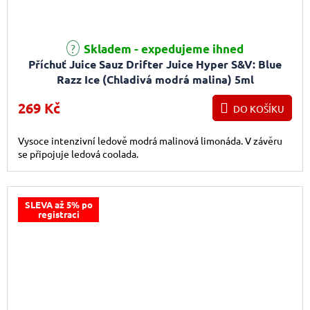
Skladem - expedujeme ihned
Příchuť Juice Sauz Drifter Juice Hyper S&V: Blue
Razz Ice (Chladivá modrá malina) 5ml
269 Kč
DO KOŠÍKU
Vysoce intenzivní ledově modrá malinová limonáda. V závěru
se připojuje ledová coolada.
SLEVA až 5% po
registraci