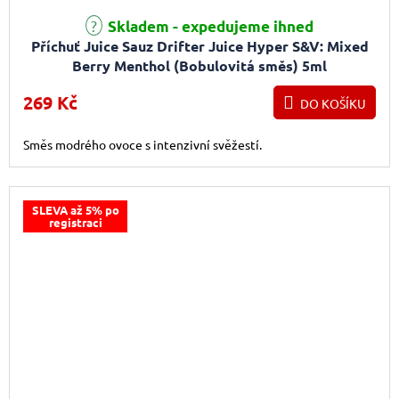
Skladem - expedujeme ihned
Příchuť Juice Sauz Drifter Juice Hyper S&V: Mixed
Berry Menthol (Bobulovitá směs) 5ml
269 Kč
DO KOŠÍKU
Směs modrého ovoce s intenzivní svěžestí.
SLEVA až 5% po
registraci