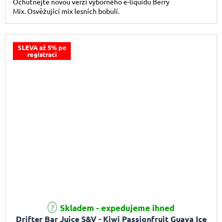
Ochutnejte novou verzi výborného e-liquidu Berry
Mix. Osvěžující mix lesních bobulí.
SLEVA až 5% po
registraci
Skladem - expedujeme ihned
Drifter Bar Juice S&V - Kiwi Passionfruit Guava Ice