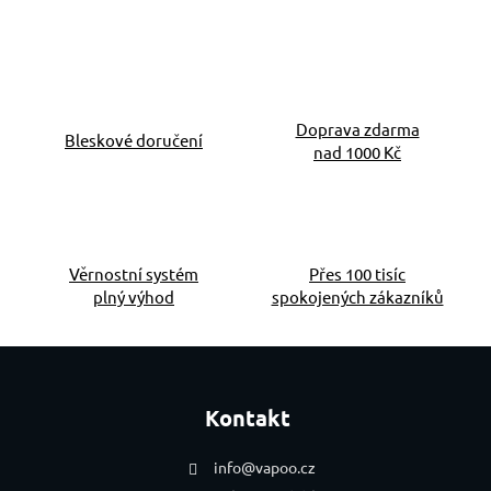
Doprava zdarma
Bleskové doručení
nad 1000 Kč
Věrnostní systém
Přes 100 tisíc
plný výhod
spokojených zákazníků
Zápatí
Kontakt
info
@
vapoo.cz