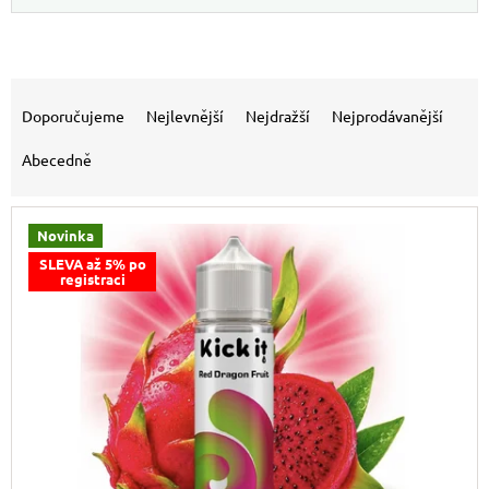
Výpis produktů
Řazení produktů
Doporučujeme
Nejlevnější
Nejdražší
Nejprodávanější
Abecedně
Novinka
SLEVA až 5% po
registraci