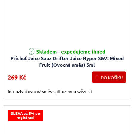
Skladem - expedujeme ihned
Příchuť Juice Sauz Drifter Juice Hyper S&V: Mixed
Fruit (Ovocná směs) 5ml
269 Kč
DO KOŠÍKU
Intenzivní ovocná směs s přirozenou svěžestí.
SLEVA až 5% po
registraci