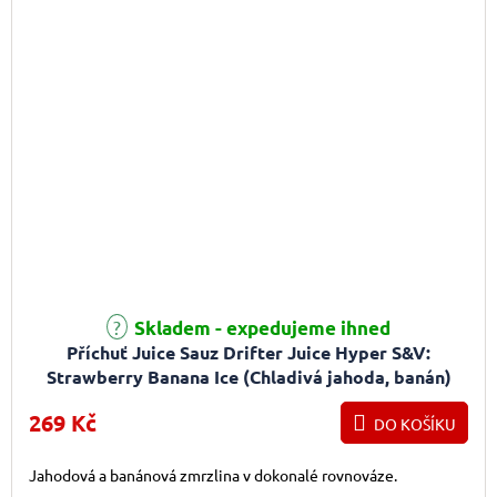
Průměrné hodnocení produktu je 5,0 z 5 hvězdiček.
Skladem - expedujeme ihned
Příchuť Juice Sauz Drifter Juice Hyper S&V:
Strawberry Banana Ice (Chladivá jahoda, banán)
5ml
269 Kč
DO KOŠÍKU
Jahodová a banánová zmrzlina v dokonalé rovnováze.