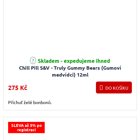
Skladem - expedujeme ihned
Chill Pill S&V - Truly Gummy Bears (Gumoví
medvídci) 12ml
275 Kč
DO KOŠÍKU
Příchuť želé bonbonů.
SLEVA až 5% po
registraci