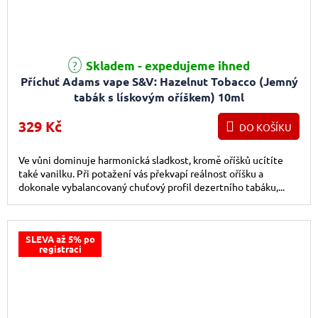
Skladem - expedujeme ihned
Příchuť Adams vape S&V: Hazelnut Tobacco (Jemný
tabák s lískovým oříškem) 10ml
329 Kč
DO KOŠÍKU
Ve vůni dominuje harmonická sladkost, kromě oříšků ucítíte
také vanilku. Při potažení vás překvapí reálnost oříšku a
dokonale vybalancovaný chuťový profil dezertního tabáku,...
SLEVA až 5% po
registraci