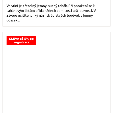
Ve vůni je zřetelný jemný, suchý tabák. Při potažení se k
tabákovým listům přidá nádech zemitosti a štiplavosti. V
závěru ucítíte lehký náznak čerstvých borůvek a jemný
ocásek...
SLEVA až 5% po
registraci