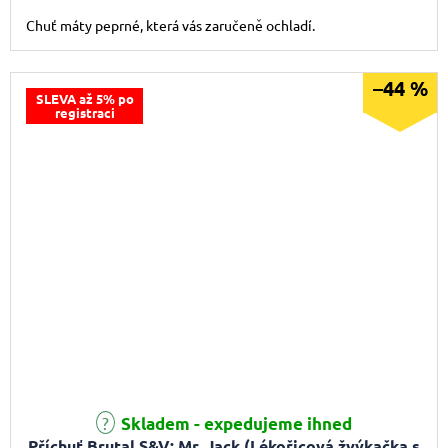
Chuť máty peprné, která vás zaručeně ochladí.
–44 %
SLEVA až 5% po
registraci
Skladem - expedujeme ihned
Příchuť Brutal S&V: Mr. Jack (Lékořicová žvýkačka s