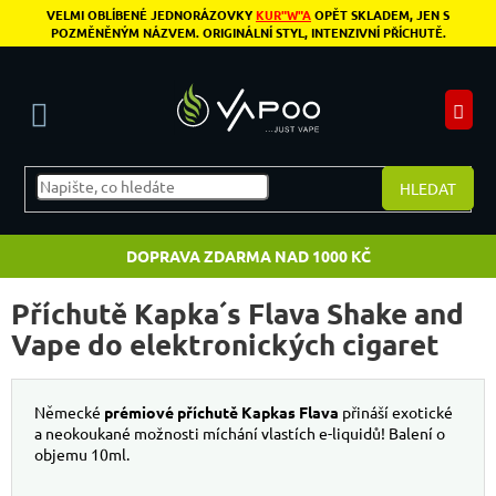
Přejít na obsah
VELMI OBLÍBENÉ JEDNORÁZOVKY
KUR"W"A
OPĚT SKLADEM, JEN S
POZMĚNĚNÝM NÁZVEM. ORIGINÁLNÍ STYL, INTENZIVNÍ PŘÍCHUTĚ.
N
HLEDAT
DOPRAVA ZDARMA NAD 1000 KČ
Příchutě Kapka´s Flava Shake and
Vape do elektronických cigaret
Německé
prémiové příchutě Kapkas Flava
přináší exotické
a neokoukané možnosti míchání vlastích e-liquidů! Balení o
objemu 10ml.