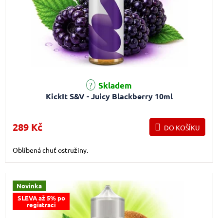
Skladem
KickIt S&V - Juicy Blackberry 10ml
289 Kč
DO KOŠÍKU
Oblíbená chuť ostružiny.
Novinka
SLEVA až 5% po
registraci