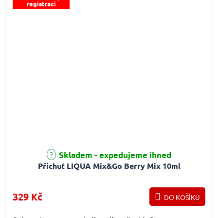
registraci
Skladem - expedujeme ihned
Příchuť LIQUA Mix&Go Berry Mix 10ml
329 Kč
DO KOŠÍKU