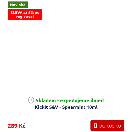
Novinka
SLEVA až 5% po
registraci
Skladem - expedujeme ihned
KickIt S&V - Spearmint 10ml
289 Kč
DO KOŠÍKU