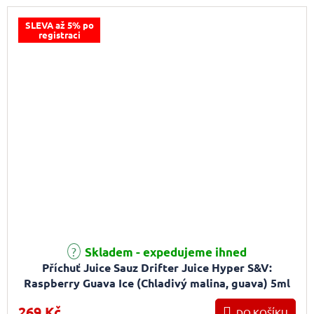
SLEVA až 5% po
registraci
Skladem - expedujeme ihned
Příchuť Juice Sauz Drifter Juice Hyper S&V:
Raspberry Guava Ice (Chladivý malina, guava) 5ml
269 Kč
DO KOŠÍKU