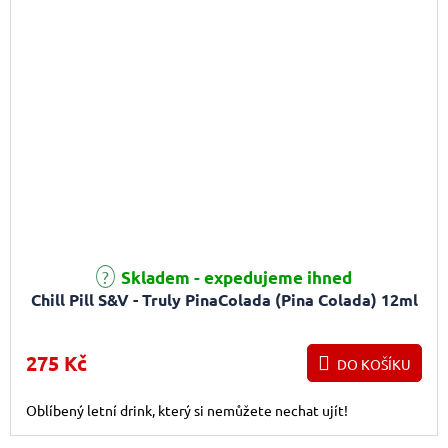
Skladem - expedujeme ihned
Chill Pill S&V - Truly PinaColada (Pina Colada) 12ml
275 Kč
DO KOŠÍKU
Oblíbený letní drink, který si nemůžete nechat ujít!