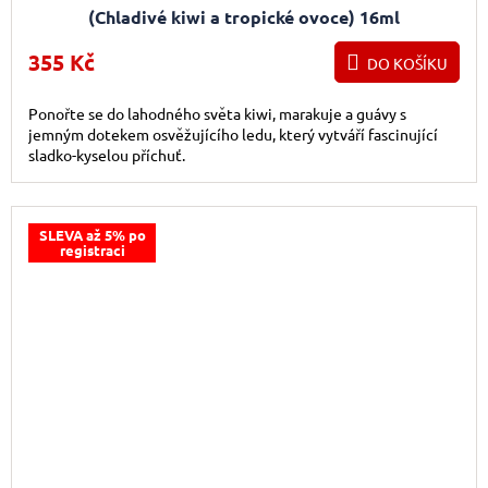
(Chladivé kiwi a tropické ovoce) 16ml
355 Kč
DO KOŠÍKU
Ponořte se do lahodného světa kiwi, marakuje a guávy s
jemným dotekem osvěžujícího ledu, který vytváří fascinující
sladko-kyselou příchuť.
SLEVA až 5% po
registraci