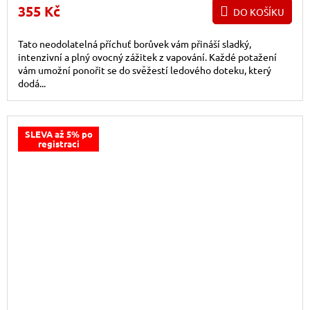
355 Kč
DO KOŠÍKU
Tato neodolatelná příchuť borůvek vám přináší sladký,
intenzivní a plný ovocný zážitek z vapování. Každé potažení
vám umožní ponořit se do svěžestí ledového doteku, který
dodá...
SLEVA až 5% po
registraci