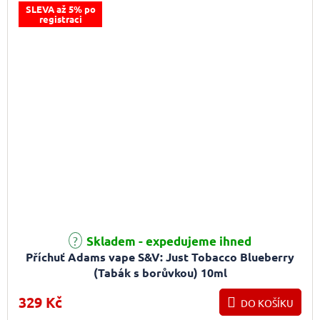
SLEVA až 5% po
registraci
Skladem - expedujeme ihned
Příchuť Adams vape S&V: Just Tobacco Blueberry
(Tabák s borůvkou) 10ml
329 Kč
DO KOŠÍKU