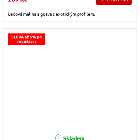
Ledová malina a guava s exotickým profilem.
SLEVA až 5% po
registraci
Průměrné hodnocení produktu je 5,0 z 5 hvězdiček.
Skladem