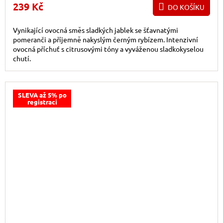
239 Kč
DO KOŠÍKU
Vynikající ovocná směs sladkých jablek se šťavnatými
pomeranči a příjemně nakyslým černým rybízem. Intenzivní
ovocná příchuť s citrusovými tóny a vyváženou sladkokyselou
chutí.
SLEVA až 5% po
registraci