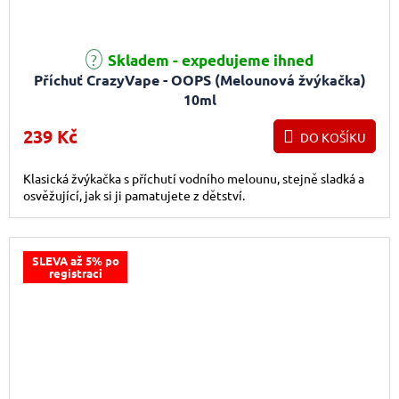
Průměrné hodnocení produktu je 5,0 z 5 hvězdiček.
Skladem - expedujeme ihned
Příchuť CrazyVape - OOPS (Melounová žvýkačka)
10ml
239 Kč
DO KOŠÍKU
Klasická žvýkačka s příchutí vodního melounu, stejně sladká a
osvěžující, jak si ji pamatujete z dětství.
SLEVA až 5% po
registraci