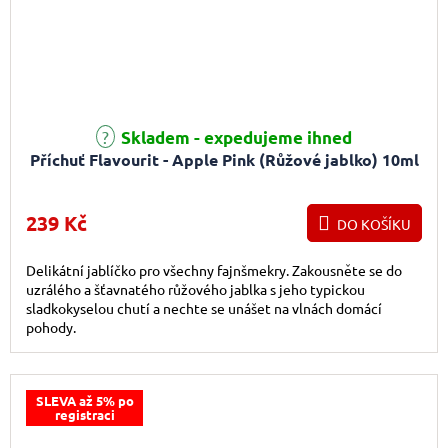
Skladem - expedujeme ihned
Příchuť Flavourit - Apple Pink (Růžové jablko) 10ml
239 Kč
DO KOŠÍKU
Delikátní jablíčko pro všechny fajnšmekry. Zakousněte se do
uzrálého a šťavnatého růžového jablka s jeho typickou
sladkokyselou chutí a nechte se unášet na vlnách domácí
pohody.
SLEVA až 5% po
registraci