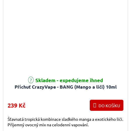
Skladem - expedujeme ihned
Příchuť CrazyVape - BANG (Mango a liči) 10ml
239 Kč
DO KOŠÍKU
Šťavnatá tropická kombinace sladkého manga a exotického liči.
Příjemný ovocný mix na celodenní vapování.