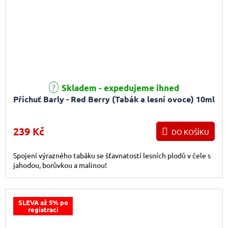
Skladem - expedujeme ihned
Příchuť Barly - Red Berry (Tabák a lesní ovoce) 10ml
239 Kč
DO KOŠÍKU
Spojení výrazného tabáku se šťavnatostí lesních plodů v čele s
jahodou, borůvkou a malinou!
SLEVA až 5% po
registraci