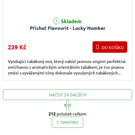
Skladem
Příchuť Flavourit - Lucky Number
239 Kč
DO KOŠÍKU
Vynikající tabákový mix, který nabízí jemnou virginii perfektně
smíchanou s aromatickým orientálním tabákem, je tou pravou
směsí s vyváženými tóny dokonale vysušených tabákových...
NAČÍST 24 DALŠÍCH
1
9
Ovládací prvky výpis
Stránkování
212
položek celkem
NAHORU