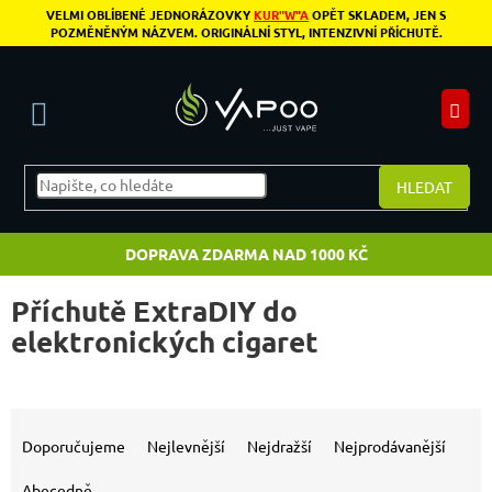
Přejít na obsah
VELMI OBLÍBENÉ JEDNORÁZOVKY
KUR"W"A
OPĚT SKLADEM, JEN S
POZMĚNĚNÝM NÁZVEM. ORIGINÁLNÍ STYL, INTENZIVNÍ PŘÍCHUTĚ.
N
HLEDAT
DOPRAVA ZDARMA NAD 1000 KČ
Příchutě ExtraDIY do
elektronických cigaret
Výpis produktů
Řazení produktů
Doporučujeme
Nejlevnější
Nejdražší
Nejprodávanější
Abecedně