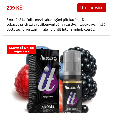
239 Kč
DO KOŠÍKU
Skutečná lahůdka mezi tabákovými příchutěmi. Deluxe
tobacco přichází s vytříbenými tóny vyzrálých tabákových listů,
dostatečně výraznými, ale ne příliš intenzivními, které...
SLEVA až 5% po
registraci