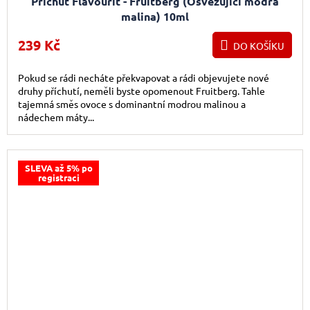
Příchuť Flavourit - Fruitberg (Osvěžující modrá
malina) 10ml
239 Kč
DO KOŠÍKU
Pokud se rádi necháte překvapovat a rádi objevujete nové
druhy příchutí, neměli byste opomenout Fruitberg. Tahle
tajemná směs ovoce s dominantní modrou malinou a
nádechem máty...
SLEVA až 5% po
registraci