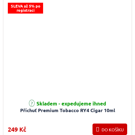
SLEVA až 5% po
registraci
Skladem - expedujeme ihned
Příchuť Premium Tobacco RY4 Cigar 10ml
249 Kč
DO KOŠÍKU