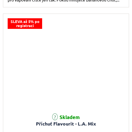
SLEVA až 5% po
registraci
Skladem
Příchuť Flavourit - L.A. Mix