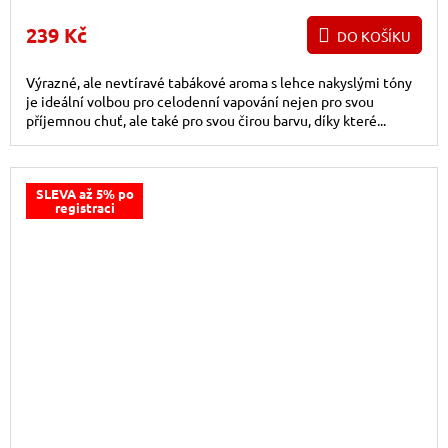
239 Kč
DO KOŠÍKU
Výrazné, ale nevtíravé tabákové aroma s lehce nakyslými tóny
je ideální volbou pro celodenní vapování nejen pro svou
příjemnou chuť, ale také pro svou čirou barvu, díky které...
SLEVA až 5% po
registraci