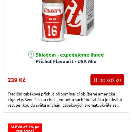
Skladem - expedujeme ihned
Příchuť Flavourit - USA Mix
239 Kč
DO KOŠÍKU
Tradiční tabáková příchuť připomínající oblíbené americké
cigarety. Svou čistou chutí jemného suchého tabáku je ideální
vstupenkou do světa míchání tabákových aromat. Skvěle se...
SLEVA až 5% po
registraci