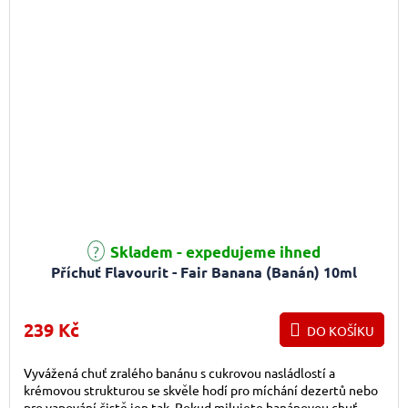
Skladem - expedujeme ihned
Příchuť Flavourit - Fair Banana (Banán) 10ml
239 Kč
DO KOŠÍKU
Vyvážená chuť zralého banánu s cukrovou nasládlostí a
krémovou strukturou se skvěle hodí pro míchání dezertů nebo
pro vapování čistě jen tak. Pokud milujete banánovou chuť,...