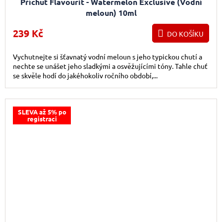
Příchuť Flavourit - Watermelon Exclusive (Vodní
meloun) 10ml
239 Kč
DO KOŠÍKU
Vychutnejte si šťavnatý vodní meloun s jeho typickou chutí a
nechte se unášet jeho sladkými a osvěžujícími tóny. Tahle chuť
se skvěle hodí do jakéhokoliv ročního období,...
SLEVA až 5% po
registraci