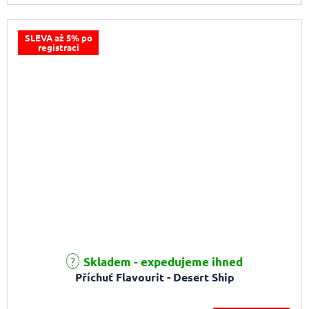
SLEVA až 5% po
registraci
Skladem - expedujeme ihned
Příchuť Flavourit - Desert Ship