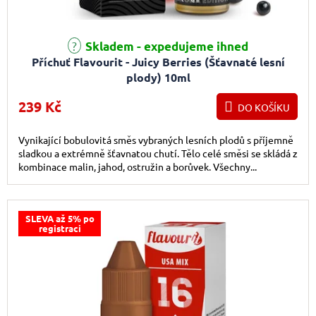
Skladem - expedujeme ihned
Příchuť Flavourit - Juicy Berries (Šťavnaté lesní
plody) 10ml
239 Kč
DO KOŠÍKU
Vynikající bobulovitá směs vybraných lesních plodů s příjemně
sladkou a extrémně šťavnatou chutí. Tělo celé směsi se skládá z
kombinace malin, jahod, ostružin a borůvek. Všechny...
SLEVA až 5% po
registraci