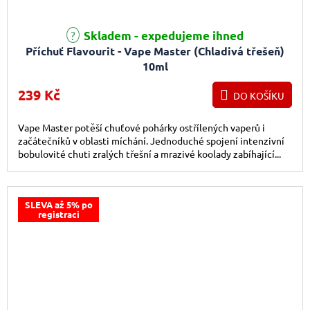
Skladem - expedujeme ihned
Příchuť Flavourit - Vape Master (Chladivá třešeň)
10ml
239 Kč
DO KOŠÍKU
Vape Master potěší chuťové pohárky ostřílených vaperů i
začátečníků v oblasti míchání. Jednoduché spojení intenzivní
bobulovité chuti zralých třešní a mrazivé koolady zabíhající...
SLEVA až 5% po
registraci