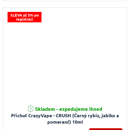
SLEVA až 5% po
registraci
Skladem - expedujeme ihned
Příchuť CrazyVape - CRUSH (Černý rybíz, jablko a
pomeranč) 10ml