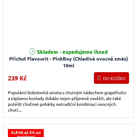
Skladem - expedujeme ihned
Příchuť Flavourit - PinkBoy (Chladivá ovocná směs)
10ml
239 Kč
DO KOŠÍKU
Populární bobulovité aroma s chutným nádechem grapefruitu
a záplavou koolady dokáže nejen příjemně osvěžit, ale také
potěšit chuťové pohárky netradiční kombinací ovocných
chutí....
SLEVA až 5% po
registraci