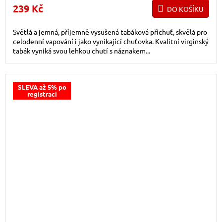
239 Kč
DO KOŠÍKU
Světlá a jemná, příjemně vysušená tabáková příchuť, skvělá pro
celodenní vapování i jako vynikající chuťovka. Kvalitní virginský
tabák vyniká svou lehkou chutí s náznakem...
SLEVA až 5% po
registraci