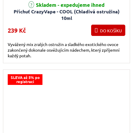
Skladem - expedujeme ihned
Příchuť CrazyVape - COOL (Chladivá ostružina)
10ml
239 Kč
DO KOŠÍKU
Vyvážený mix zralých ostružin a sladkého exotického ovoce
zakončený dokonale osvěžujícím nádechem, který zpříjemní
každý potah.
SLEVA až 5% po
registraci