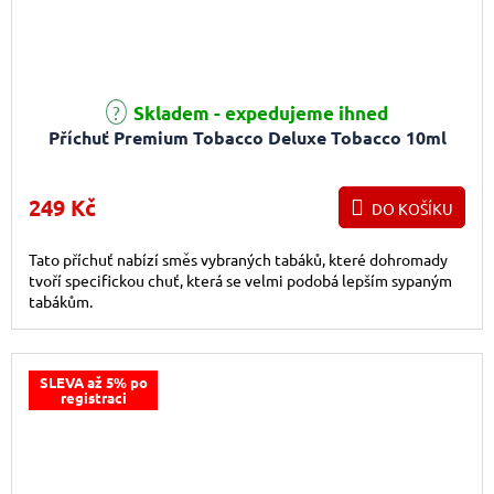
Průměrné hodnocení produktu je 5,0 z 5 hvězdiček.
Skladem - expedujeme ihned
Příchuť Premium Tobacco Deluxe Tobacco 10ml
249 Kč
DO KOŠÍKU
Tato příchuť nabízí směs vybraných tabáků, které dohromady
tvoří specifickou chuť, která se velmi podobá lepším sypaným
tabákům.
SLEVA až 5% po
registraci