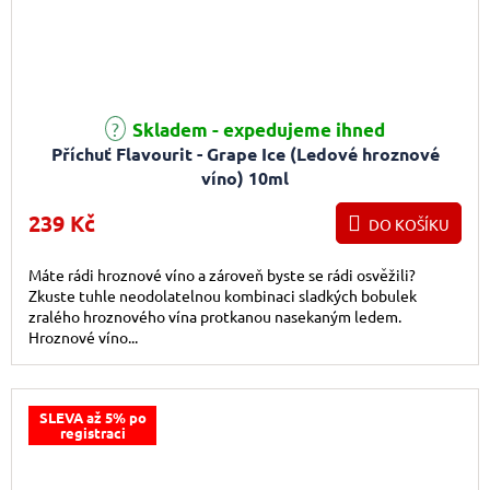
Průměrné hodnocení produktu je 4,0 z 5 hvězdiček.
Skladem - expedujeme ihned
Příchuť Flavourit - Grape Ice (Ledové hroznové
víno) 10ml
239 Kč
DO KOŠÍKU
Máte rádi hroznové víno a zároveň byste se rádi osvěžili?
Zkuste tuhle neodolatelnou kombinaci sladkých bobulek
zralého hroznového vína protkanou nasekaným ledem.
Hroznové víno...
SLEVA až 5% po
registraci