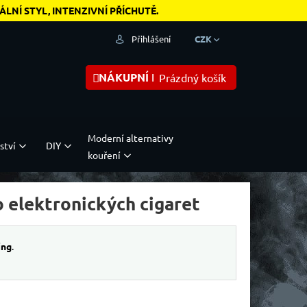
NÍ STYL, INTENZIVNÍ PŘÍCHUTĚ.
Přihlášení
CZK
NÁKUPNÍ KOŠÍK
Prázdný košík
Moderní alternativy
ství
DIY
kouření
 elektronických cigaret
ing
.