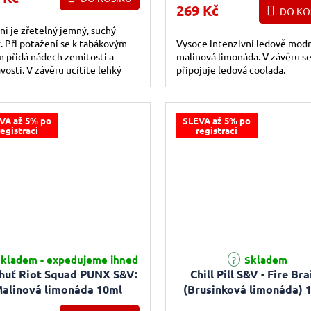
269 Kč
DO KO
ni je zřetelný jemný, suchý
. Při potažení se k tabákovým
Vysoce intenzivní ledově modr
m přidá nádech zemitosti a
malinová limonáda. V závěru s
avosti. V závěru ucítíte lehký
připojuje ledová coolada.
k čerstvých borůvek a jemný
k...
VA až 5% po
SLEVA až 5% po
registraci
registraci
rné hodnocení produktu je 5,0 z 5 hvězdiček.
kladem - expedujeme ihned
Skladem
chuť Riot Squad PUNX S&V:
Chill Pill S&V - Fire Bra
alinová limonáda 10ml
(Brusinková limonáda) 