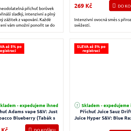
269 Kč
DO KO
neodolatelná příchuť borůvek
řináší sladký, intenzivní a plný
ý zážitek z vapování. Každé
Intenzivní ovocná směs s přir
ení vám umožní ponořit se do
svěžestí.
stí ledového doteku, který
..
VA až 5% po
SLEVA až 5% po
registraci
registraci
kladem - expedujeme ihned
Skladem - expedujeme 
chuť Adams vape S&V: Just
Příchuť Juice Sauz Drif
bacco Blueberry (Tabák s
Juice Hyper S&V: Blue Ra
borůvkou) 10ml
(Chladivá modrá malina
 Kč
DO KOŠÍKU