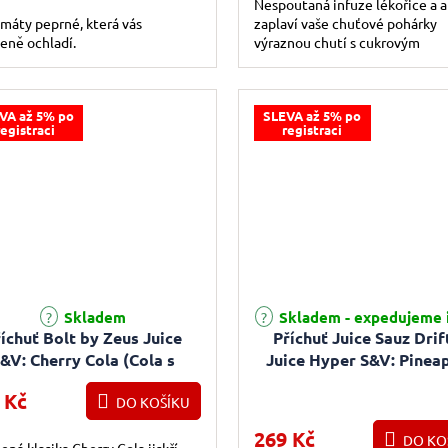
Nespoutaná infuze lékořice a 
máty peprné, která vás
zaplaví vaše chuťové pohárky
eně ochladí.
výraznou chutí s cukrovým
dozvukem.
VA až 5% po
SLEVA až 5% po
registraci
registraci
Skladem
Skladem - expedujeme 
íchuť Bolt by Zeus Juice
Příchuť Juice Sauz Drif
&V: Cherry Cola (Cola s
Juice Hyper S&V: Pinea
třešní) 10ml
Ice (Chladivý ananas) 
 Kč
DO KOŠÍKU
269 Kč
DO KO
ená klasika Cherry Cola jiskří