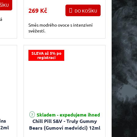
ŠÍKU
269 Kč
DO KOŠÍKU
á
e
Směs modrého ovoce s intenzivní
svěžestí.
SLEVA až 5% po
registraci
Skladem - expedujeme ihned
ins
Chill Pill S&V - Truly Gummy
12ml
Bears (Gumoví medvídci) 12ml