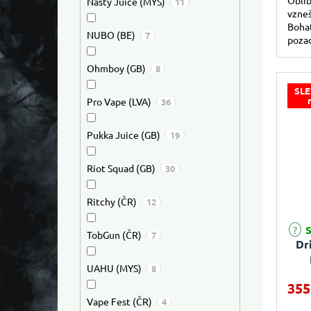
Nasty Juice (MYS)
11
vzneš
Bohat
NUBO (BE)
7
pozad
uspok
uhasí.
Ohmboy (GB)
8
SLE
Pro Vape (LVA)
36
Pukka Juice (GB)
19
Riot Squad (GB)
30
Ritchy (ČR)
12
S
TobGun (ČR)
7
Dr
UAHU (MYS)
8
(
355
Vape Fest (ČR)
4