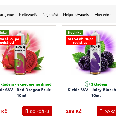
 produktů
í produktů
učujeme
Nejlevnější
Nejdražší
Nejprodávanější
Abecedně
inka
Novinka
VA až 5% po
SLEVA až 5% po
registraci
registraci
kladem - expedujeme ihned
Skladem
kIt S&V - Red Dragon Fruit
KickIt S&V - Juicy Black
10ml
10ml
 Kč
289 Kč
DO KOŠÍKU
DO KO