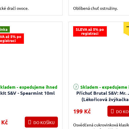
cké dračí ovoce.
Oblíbená chuť ostružiny.
inka
SLEVA až 5% po
registraci
VA až 5% po
registraci
kladem - expedujeme ihned
Skladem - expedujeme 
ckIt S&V - Spearmint 10ml
Příchuť Brutal S&V: Mr. 
(Lékořicová žvýkačka
anýzem) 10ml
199 Kč
DO KO
 Kč
DO KOŠÍKU
Osvědčená cukrovinková klasik