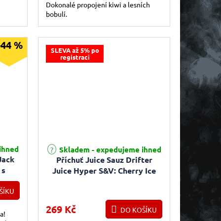
Dokonalé propojení kiwi a lesních
bobulí.
–44 %
SLEVA až 5% po
registraci
ihned
Skladem - expedujeme ihned
Jack
Příchuť Juice Sauz Drifter
 s
Juice Hyper S&V: Cherry Ice
(Chladivá třešeň) 5ml
ŠÍKU
269 Kč
DO KOŠÍKU
a!