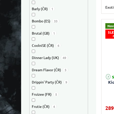
Exoti
Barly (ČR)
1
Bombo (ES)
33
Nov
SLE
Brutal (GB)
1
CoolniSE (ČR)
6
Dinner Lady (UK)
49
Dream Flavor (ČR)
5
S
Ki
Drippin' Party (ČR)
9
Fruizee (FR)
5
Frutie (ČR)
4
289