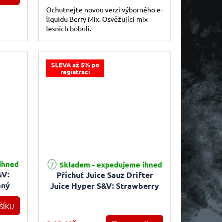
Ochutnejte novou verzi výborného e-
liquidu Berry Mix. Osvěžující mix
lesních bobulí.
SLEVA až 5% po
registraci
Průměrné hodnocení produktu je 5,0 z 5 hvězdiček.
ihned
Skladem - expedujeme ihned
&V:
Příchuť Juice Sauz Drifter
mný
Juice Hyper S&V: Strawberry
em)
Banana Ice (Chladivá jahoda,
ŠÍKU
banán) 5ml