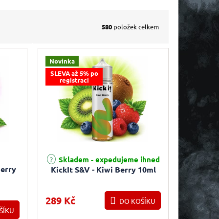
580
položek celkem
Novinka
SLEVA až 5% po
registraci
Skladem - expedujeme ihned
berry
KickIt S&V - Kiwi Berry 10ml
289 Kč
DO KOŠÍKU
ŠÍKU