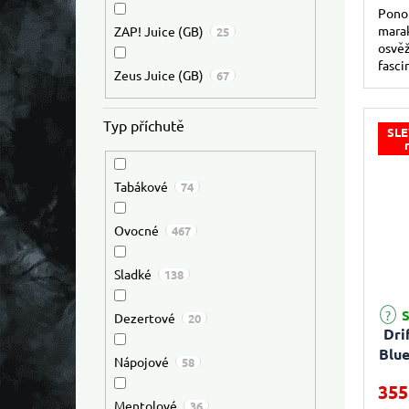
Ponoř
mara
ZAP! Juice (GB)
25
osvěž
fasci
Zeus Juice (GB)
67
Typ příchutě
SLE
Tabákové
74
Ovocné
467
Sladké
138
S
Dezertové
20
Dri
Blue
Nápojové
58
355
Mentolové
36