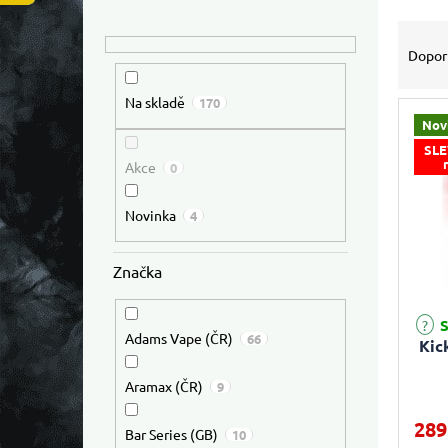
Výpis
Řazen
Dopor
Na skladě
170
Nov
SLE
Akce
0
Novinka
4
Značka
S
Adams Vape (ČR)
66
Kic
Aramax (ČR)
9
289
Bar Series (GB)
10