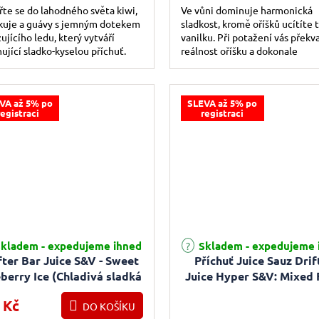
te se do lahodného světa kiwi,
Ve vůni dominuje harmonická
kuje a guávy s jemným dotekem
sladkost, kromě oříšků ucítíte 
ujícího ledu, který vytváří
vanilku. Při potažení vás překv
nující sladko-kyselou příchuť.
reálnost oříšku a dokonale
vybalancovaný chuťový profil
dezertního tabáku,...
VA až 5% po
SLEVA až 5% po
registraci
registraci
kladem - expedujeme ihned
Skladem - expedujeme 
fter Bar Juice S&V - Sweet
Příchuť Juice Sauz Drif
berry Ice (Chladivá sladká
Juice Hyper S&V: Mixed 
borůvka) 16ml
(Ovocná směs) 5ml
 Kč
DO KOŠÍKU