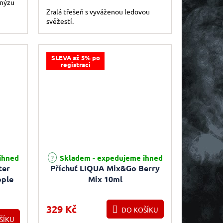
anýzu
Zralá třešeň s vyváženou ledovou
svěžestí.
SLEVA až 5% po
registraci
ihned
Skladem - expedujeme ihned
ter
Příchuť LIQUA Mix&Go Berry
pple
Mix 10ml
5ml
329 Kč
DO KOŠÍKU
ŠÍKU