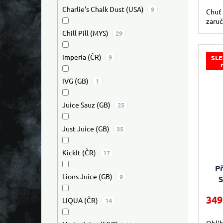
Charlie's Chalk Dust (USA)
9
Chuť 
zaruč
Chill Pill (MYS)
29
Imperia (ČR)
9
SLE
IVG (GB)
1
Juice Sauz (GB)
25
Just Juice (GB)
35
KickIt (ČR)
17
Př
Lions Juice (GB)
9
S
349
LIQUA (ČR)
14
Oblíb