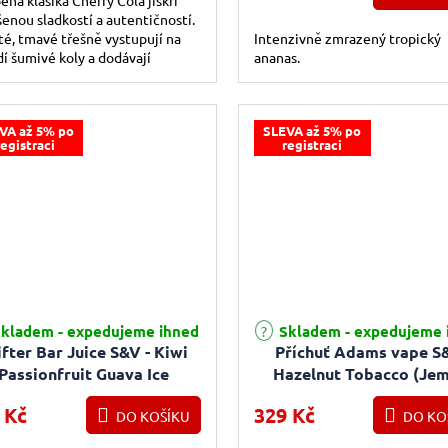
enou sladkostí a autentičností.
é, tmavé třešně vystupují na
Intenzivně zmrazený tropický
í šumivé koly a dodávají
ananas.
ojivou dochuť, která skutečně
..
VA až 5% po
SLEVA až 5% po
registraci
registraci
kladem - expedujeme ihned
Skladem - expedujeme 
ifter Bar Juice S&V - Kiwi
Příchuť Adams vape S
Passionfruit Guava Ice
Hazelnut Tobacco (Je
Chladivé kiwi a tropické
tabák s lískovým oříšk
 Kč
329 Kč
ovoce) 16ml
DO KOŠÍKU
10ml
DO KO