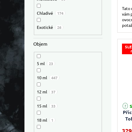
Tato 
Chladivé
174
vám p
ovocn
potaž
Exotické
26
svěže
dodá.
Objem
SLE
5 ml
23
10 ml
447
12 ml
37
15 ml
S
33
Pří
To
18 ml
1
329