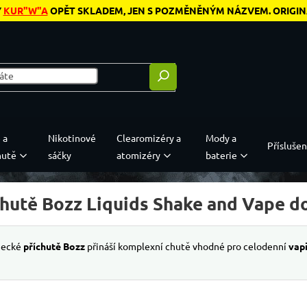
Y
KUR"W"A
OPĚT SKLADEM, JEN S POZMĚNĚNÝM NÁZVEM. ORIGINÁL
 a
Nikotinové
Clearomizéry a
Mody a
Příslušen
hutě
sáčky
atomizéry
baterie
chutě Bozz Liquids Shake and Vape do
ecké
příchutě Bozz
přináší komplexní chutě vhodné pro celodenní
vap