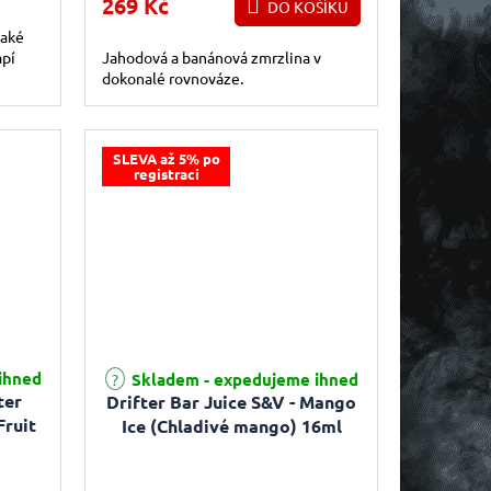
269 Kč
DO KOŠÍKU
také
apí
Jahodová a banánová zmrzlina v
dokonalé rovnováze.
SLEVA až 5% po
registraci
ihned
Skladem - expedujeme ihned
ter
Drifter Bar Juice S&V - Mango
Fruit
Ice (Chladivé mango) 16ml