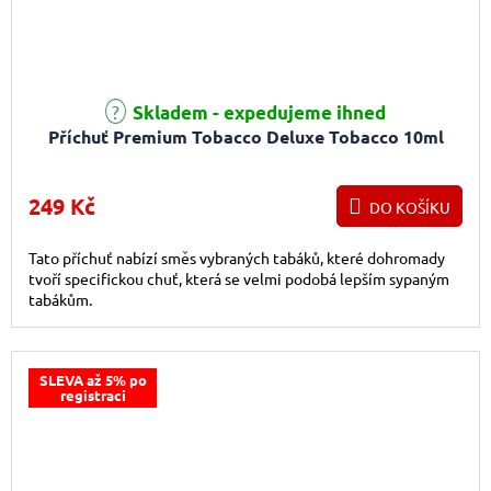
Průměrné hodnocení produktu je 5,0 z 5 hvězdiček.
Skladem - expedujeme ihned
Příchuť Premium Tobacco Deluxe Tobacco 10ml
249 Kč
DO KOŠÍKU
Tato příchuť nabízí směs vybraných tabáků, které dohromady
tvoří specifickou chuť, která se velmi podobá lepším sypaným
tabákům.
SLEVA až 5% po
registraci