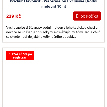
Příchuť Flavourit - Watermelon Exclusive (Vodní
meloun) 10ml
239 Kč
DO KOŠÍKU
Vychutnejte si šťavnatý vodní meloun s jeho typickou chutí a
nechte se unášet jeho sladkými a osvěžujícími tóny. Tahle chuť
se skvěle hodí do jakéhokoliv ročního období,...
SLEVA až 5% po
registraci