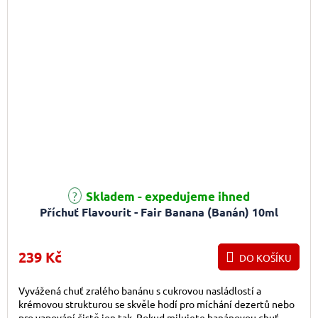
Skladem - expedujeme ihned
Příchuť Flavourit - Fair Banana (Banán) 10ml
239 Kč
DO KOŠÍKU
Vyvážená chuť zralého banánu s cukrovou nasládlostí a
krémovou strukturou se skvěle hodí pro míchání dezertů nebo
pro vapování čistě jen tak. Pokud milujete banánovou chuť,...