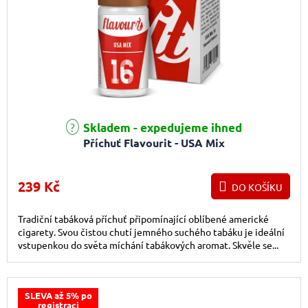
Skladem - expedujeme ihned
Příchuť Flavourit - USA Mix
239 Kč
DO KOŠÍKU
Tradiční tabáková příchuť připomínající oblíbené americké
cigarety. Svou čistou chutí jemného suchého tabáku je ideální
vstupenkou do světa míchání tabákových aromat. Skvěle se...
SLEVA až 5% po
registraci