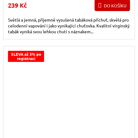
239 Kč
DO KOŠÍKU
Světlá a jemná, příjemně vysušená tabáková příchuť, skvělá pro
celodenní vapování i jako vynikající chuťovka. Kvalitní virginský
tabák vyniká svou lehkou chutí s náznakem...
SLEVA až 5% po
registraci