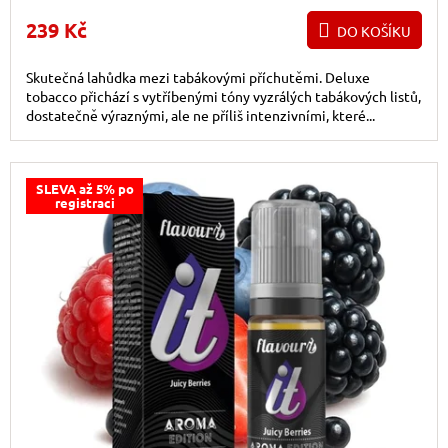
239 Kč
DO KOŠÍKU
Skutečná lahůdka mezi tabákovými příchutěmi. Deluxe
tobacco přichází s vytříbenými tóny vyzrálých tabákových listů,
dostatečně výraznými, ale ne příliš intenzivními, které...
SLEVA až 5% po
registraci