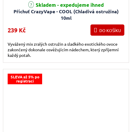
Skladem - expedujeme ihned
Příchuť CrazyVape - COOL (Chladivá ostružina)
10ml
239 Kč
DO KOŠÍKU
Vyvážený mix zralých ostružin a sladkého exotického ovoce
zakončený dokonale osvěžujícím nádechem, který zpříjemní
každý potah.
SLEVA až 5% po
registraci