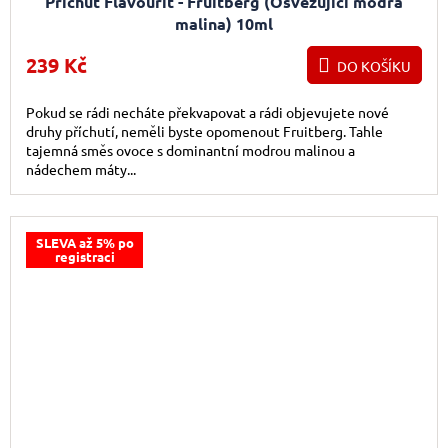
Příchuť Flavourit - Fruitberg (Osvěžující modrá
malina) 10ml
239 Kč
DO KOŠÍKU
Pokud se rádi necháte překvapovat a rádi objevujete nové
druhy příchutí, neměli byste opomenout Fruitberg. Tahle
tajemná směs ovoce s dominantní modrou malinou a
nádechem máty...
SLEVA až 5% po
registraci