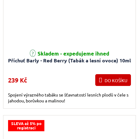
Skladem - expedujeme ihned
Příchuť Barly - Red Berry (Tabák a lesní ovoce) 10ml
239 Kč
DO KOŠÍKU
Spojení výrazného tabáku se šťavnatostí lesních plodů v čele s
jahodou, borůvkou a malinou!
SLEVA až 5% po
registraci