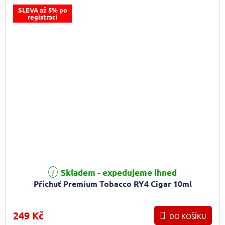
SLEVA až 5% po
registraci
Skladem - expedujeme ihned
Příchuť Premium Tobacco RY4 Cigar 10ml
249 Kč
DO KOŠÍKU