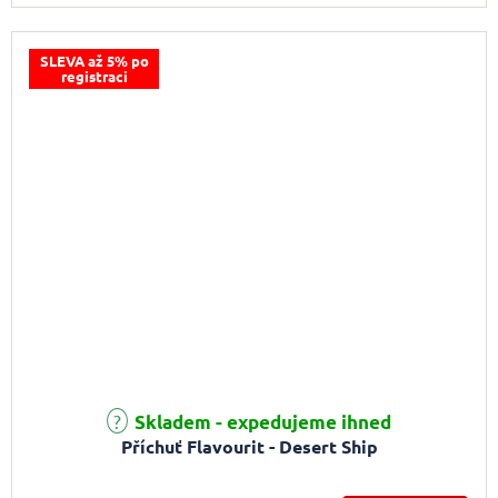
SLEVA až 5% po
registraci
Skladem - expedujeme ihned
Příchuť Flavourit - Desert Ship