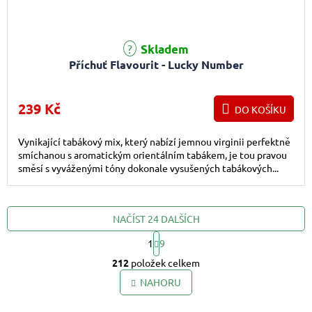
Skladem
Příchuť Flavourit - Lucky Number
239 Kč
DO KOŠÍKU
Vynikající tabákový mix, který nabízí jemnou virginii perfektně
smíchanou s aromatickým orientálním tabákem, je tou pravou
směsí s vyváženými tóny dokonale vysušených tabákových...
NAČÍST 24 DALŠÍCH
1
9
Ovládací prvky výpis
Stránkování
212
položek celkem
NAHORU