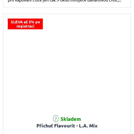
SLEVA až 5% po
registraci
Skladem
Příchuť Flavourit - L.A. Mix