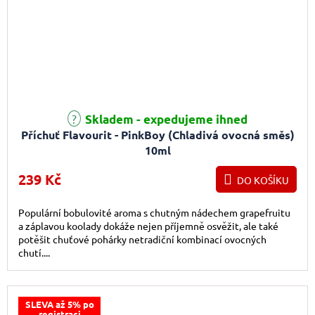
Skladem - expedujeme ihned
Příchuť Flavourit - PinkBoy (Chladivá ovocná směs)
10ml
239 Kč
DO KOŠÍKU
Populární bobulovité aroma s chutným nádechem grapefruitu
a záplavou koolady dokáže nejen příjemně osvěžit, ale také
potěšit chuťové pohárky netradiční kombinací ovocných
chutí....
SLEVA až 5% po
registraci