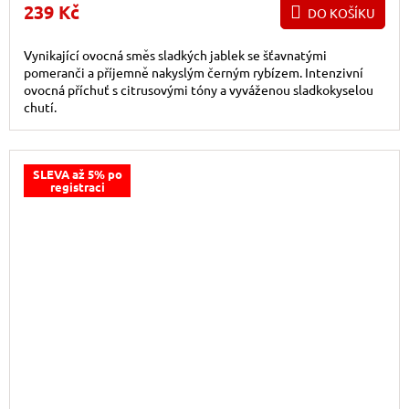
239 Kč
DO KOŠÍKU
Vynikající ovocná směs sladkých jablek se šťavnatými
pomeranči a příjemně nakyslým černým rybízem. Intenzivní
ovocná příchuť s citrusovými tóny a vyváženou sladkokyselou
chutí.
SLEVA až 5% po
registraci