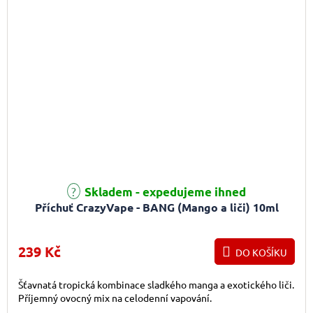
Skladem - expedujeme ihned
Příchuť CrazyVape - BANG (Mango a liči) 10ml
239 Kč
DO KOŠÍKU
Šťavnatá tropická kombinace sladkého manga a exotického liči.
Příjemný ovocný mix na celodenní vapování.