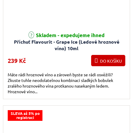
Průměrné hodnocení produktu je 4,0 z 5 hvězdiček.
Skladem - expedujeme ihned
Příchuť Flavourit - Grape Ice (Ledové hroznové
víno) 10ml
239 Kč
DO KOŠÍKU
Máte rádi hroznové víno a zároveň byste se rádi osvěžili?
Zkuste tuhle neodolatelnou kombinaci sladkých bobulek
zralého hroznového vína protkanou nasekaným ledem.
Hroznové víno...
SLEVA až 5% po
registraci