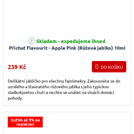
Skladem - expedujeme ihned
Příchuť Flavourit - Apple Pink (Růžové jablko) 10ml
239 Kč
DO KOŠÍKU
Delikátní jablíčko pro všechny fajnšmekry. Zakousněte se do
uzrálého a šťavnatého růžového jablka s jeho typickou
sladkokyselou chutí a nechte se unášet na vlnách domácí
pohody.
SLEVA až 5% po
registraci