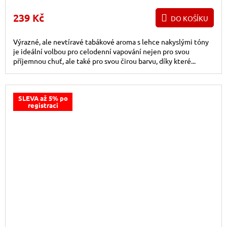
239 Kč
DO KOŠÍKU
Výrazné, ale nevtíravé tabákové aroma s lehce nakyslými tóny
je ideální volbou pro celodenní vapování nejen pro svou
příjemnou chuť, ale také pro svou čirou barvu, díky které...
SLEVA až 5% po
registraci