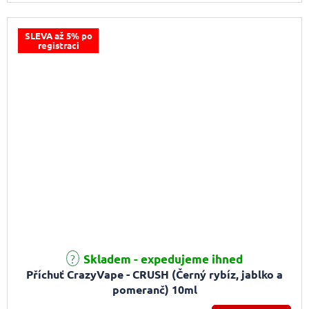
SLEVA až 5% po
registraci
Skladem - expedujeme ihned
Příchuť CrazyVape - CRUSH (Černý rybíz, jablko a
pomeranč) 10ml