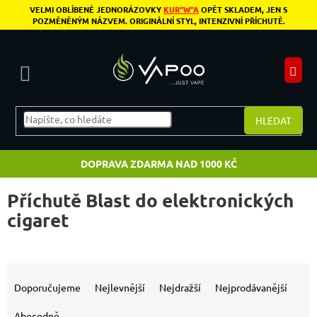
Přejít na obsah
VELMI OBLÍBENÉ JEDNORÁZOVKY
KUR"W"A
OPĚT SKLADEM, JEN S
POZMĚNĚNÝM NÁZVEM. ORIGINÁLNÍ STYL, INTENZIVNÍ PŘÍCHUTĚ.
N
HLEDAT
DOPRAVA ZDARMA NAD 1000 KČ
Příchutě Blast do elektronických
cigaret
Výpis produktů
Řazení produktů
Doporučujeme
Nejlevnější
Nejdražší
Nejprodávanější
Abecedně