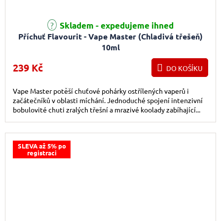
Skladem - expedujeme ihned
Příchuť Flavourit - Vape Master (Chladivá třešeň)
10ml
239 Kč
DO KOŠÍKU
Vape Master potěší chuťové pohárky ostřílených vaperů i
začátečníků v oblasti míchání. Jednoduché spojení intenzivní
bobulovité chuti zralých třešní a mrazivé koolady zabíhající...
SLEVA až 5% po
registraci