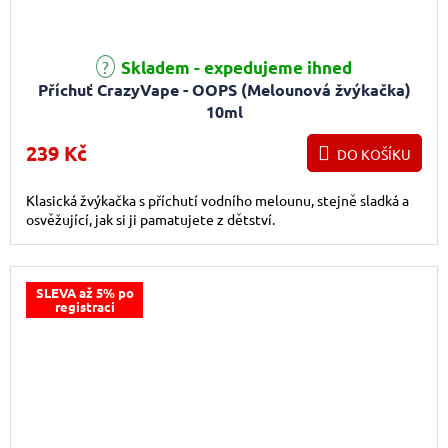
Průměrné hodnocení produktu je 5,0 z 5 hvězdiček.
Skladem - expedujeme ihned
Příchuť CrazyVape - OOPS (Melounová žvýkačka)
10ml
239 Kč
DO KOŠÍKU
Klasická žvýkačka s příchutí vodního melounu, stejně sladká a
osvěžující, jak si ji pamatujete z dětství.
SLEVA až 5% po
registraci