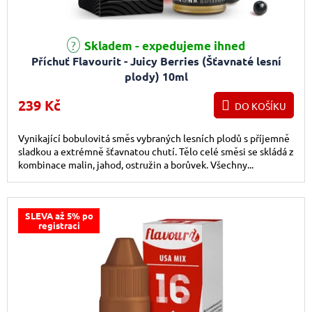
Skladem - expedujeme ihned
Příchuť Flavourit - Juicy Berries (Šťavnaté lesní
plody) 10ml
239 Kč
DO KOŠÍKU
Vynikající bobulovitá směs vybraných lesních plodů s příjemně
sladkou a extrémně šťavnatou chutí. Tělo celé směsi se skládá z
kombinace malin, jahod, ostružin a borůvek. Všechny...
SLEVA až 5% po
registraci