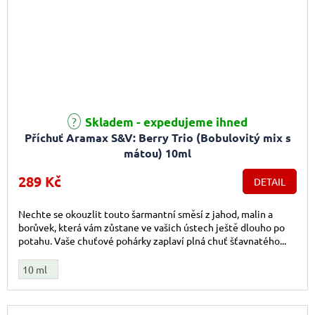
Skladem - expedujeme ihned
Příchuť Aramax S&V: Berry Trio (Bobulovitý mix s
mátou) 10ml
289 Kč
DETAIL
Nechte se okouzlit touto šarmantní směsí z jahod, malin a
borůvek, která vám zůstane ve vašich ústech ještě dlouho po
potahu. Vaše chuťové pohárky zaplaví plná chuť šťavnatého...
10 ml