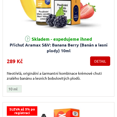
Skladem - expedujeme ihned
Příchuť Aramax S&V: Banana Berry (Banán a lesní
plody) 10ml
289 Kč
DETAIL
Neotřelá, originální a šarmantní kombinace krémové chuti
zralého banánu a lesních bobulovitých plodů.
10 ml
SLEVA až 5% po
registraci