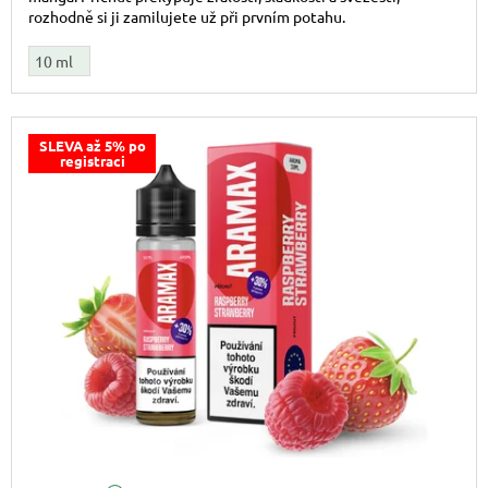
rozhodně si ji zamilujete už při prvním potahu.
10 ml
SLEVA až 5% po
registraci