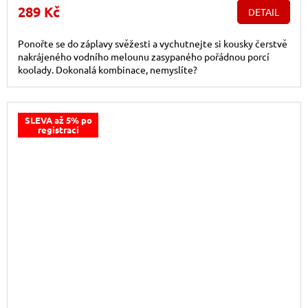
289 Kč
DETAIL
Ponořte se do záplavy svěžesti a vychutnejte si kousky čerstvě
nakrájeného vodního melounu zasypaného pořádnou porcí
koolady. Dokonalá kombinace, nemyslíte?
SLEVA až 5% po
registraci