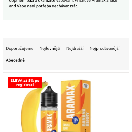
doplnění bází a okamžité vapování. Příchutě Aramax Shake
and Vape není potřeba nechávat zrát.
Výpis produktů
Řazení produktů
Doporučujeme
Nejlevnější
Nejdražší
Nejprodávanější
Abecedně
SLEVA až 5% po
registraci