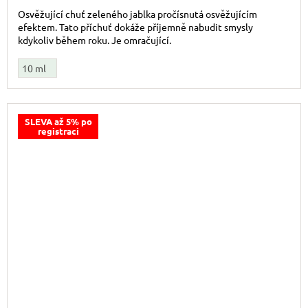
Osvěžující chuť zeleného jablka pročísnutá osvěžujícím
efektem. Tato příchuť dokáže příjemně nabudit smysly
kdykoliv během roku. Je omračující.
10 ml
SLEVA až 5% po
registraci