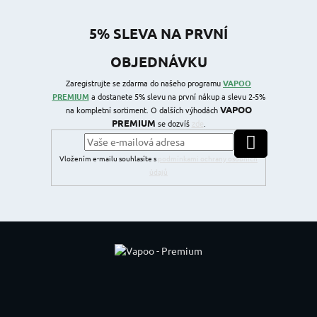
5% SLEVA NA PRVNÍ
OBJEDNÁVKU
Zaregistrujte se zdarma do našeho programu
VAPOO
PREMIUM
a dostanete 5% slevu na první nákup a slevu 2-5%
VAPOO
na kompletní sortiment. O dalších výhodách
PREMIUM
se dozvíš
zde
.
PŘIHLÁSIT SE
Vložením e-mailu souhlasíte s
podmínkami ochrany osobních
údajů