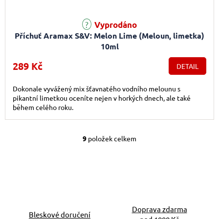
Vyprodáno
Příchuť Aramax S&V: Melon Lime (Meloun, limetka)
10ml
289 Kč
DETAIL
Dokonale vyvážený mix šťavnatého vodního melounu s
pikantní limetkou oceníte nejen v horkých dnech, ale také
během celého roku.
9
položek celkem
Ovládací prvky výpis
Doprava zdarma
Bleskové doručení