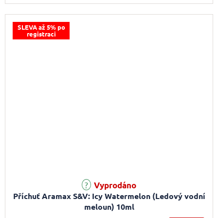
SLEVA až 5% po
registraci
Vyprodáno
Příchuť Aramax S&V: Icy Watermelon (Ledový vodní
meloun) 10ml