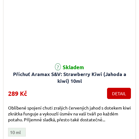
Skladem
Příchuť Aramax S&V: Strawberry Kiwi (Jahoda a
kiwi) 10ml
289 Kč
DETAIL
Oblíbené spojení chuti zralých červených jahod s dotekem kiwi
zkrátka funguje a vykouzlí úsměv na vaší tváři po každém
potahu. Příjemně sladká, přesto také dostatečně...
10 ml