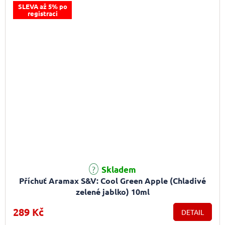
SLEVA až 5% po
registraci
Skladem
Příchuť Aramax S&V: Cool Green Apple (Chladivé
zelené jablko) 10ml
289 Kč
DETAIL