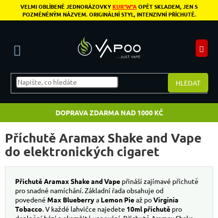
Přejít na obsah
VELMI OBLÍBENÉ JEDNORÁZOVKY
KUR"W"A
OPĚT SKLADEM, JEN S
POZMĚNĚNÝM NÁZVEM. ORIGINÁLNÍ STYL, INTENZIVNÍ PŘÍCHUTĚ.
N
HLEDAT
DOPRAVA ZDARMA NAD 1000 KČ
Příchutě Aramax Shake and Vape
do elektronických cigaret
Příchutě Aramax Shake and Vape
přináší zajímavé příchutě
pro snadné namíchání. Základní řada obsahuje od
povedené
Max Blueberry
a
Lemon Pie
až po
Virginia
Tobacco
. V každé lahvičce najedete
10ml příchutě
pro