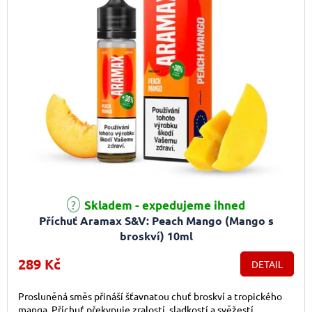
Skladem - expedujeme ihned
Příchuť Aramax S&V: Peach Mango (Mango s
broskví) 10ml
289 Kč
DETAIL
Prosluněná směs přináší šťavnatou chuť broskví a tropického
manga. Příchuť překypuje zralostí, sladkostí a svěžestí,