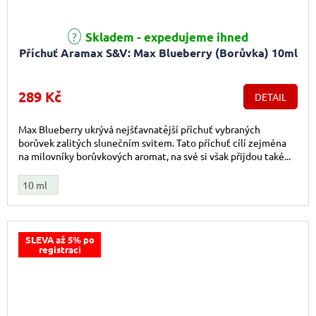
Skladem - expedujeme ihned
Příchuť Aramax S&V: Max Blueberry (Borůvka) 10ml
289 Kč
DETAIL
Max Blueberry ukrývá nejšťavnatější příchuť vybraných
borůvek zalitých slunečním svitem. Tato příchuť cílí zejména
na milovníky borůvkových aromat, na své si však přijdou také...
10 ml
SLEVA až 5% po
registraci