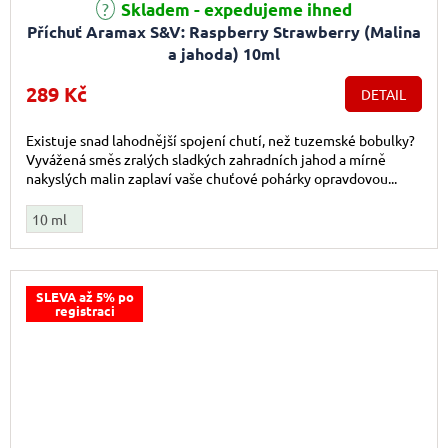
Skladem - expedujeme ihned
Příchuť Aramax S&V: Raspberry Strawberry (Malina
a jahoda) 10ml
289 Kč
DETAIL
Existuje snad lahodnější spojení chutí, než tuzemské bobulky?
Vyvážená směs zralých sladkých zahradních jahod a mírně
nakyslých malin zaplaví vaše chuťové pohárky opravdovou...
10 ml
SLEVA až 5% po
registraci