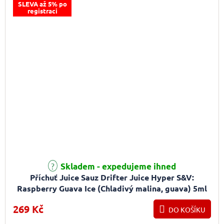
SLEVA až 5% po
registraci
Skladem - expedujeme ihned
Příchuť Juice Sauz Drifter Juice Hyper S&V:
Raspberry Guava Ice (Chladivý malina, guava) 5ml
269 Kč
DO KOŠÍKU