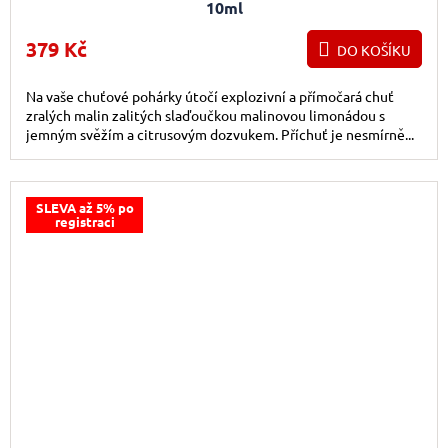
10ml
379 Kč
DO KOŠÍKU
Na vaše chuťové pohárky útočí explozivní a přímočará chuť
zralých malin zalitých slaďoučkou malinovou limonádou s
jemným svěžím a citrusovým dozvukem. Příchuť je nesmírně...
SLEVA až 5% po
registraci