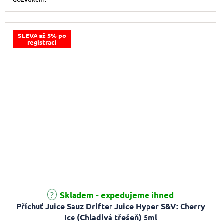
SLEVA až 5% po
registraci
Skladem - expedujeme ihned
Příchuť Juice Sauz Drifter Juice Hyper S&V: Cherry
Ice (Chladivá třešeň) 5ml