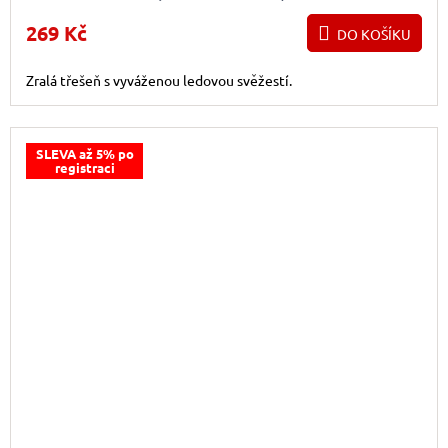
269 Kč
DO KOŠÍKU
Zralá třešeň s vyváženou ledovou svěžestí.
SLEVA až 5% po
registraci