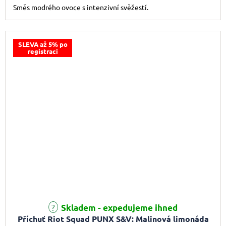
Směs modrého ovoce s intenzivní svěžestí.
SLEVA až 5% po
registraci
Průměrné hodnocení produktu je 5,0 z 5 hvězdiček.
Skladem - expedujeme ihned
Příchuť Riot Squad PUNX S&V: Malinová limonáda