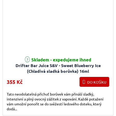
Skladem - expedujeme ihned
Drifter Bar Juice S&V - Sweet Blueberry Ice
(Chladivá sladká borůvka) 16ml
355 Kč
DO KOŠÍKU
Tato neodolatelná příchuť borůvek vám přináší sladký,
intenzivní a plný ovocný zážitek z vapování. Každé potažení
vám umožní ponořit se do svěžestí ledového doteku, který
dodá...