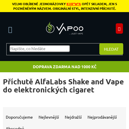
Přejít na obsah
VELMI OBLÍBENÉ JEDNORÁZOVKY
KUR"W"A
OPĚT SKLADEM, JEN S
POZMĚNĚNÝM NÁZVEM. ORIGINÁLNÍ STYL, INTENZIVNÍ PŘÍCHUTĚ.
N
HLEDAT
DOPRAVA ZDARMA NAD 1000 KČ
Příchutě AlfaLabs Shake and Vape
do elektronických cigaret
Výpis produktů
Řazení produktů
Doporučujeme
Nejlevnější
Nejdražší
Nejprodávanější
Abecedně