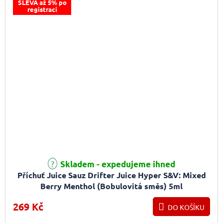
SLEVA až 5% po
registraci
Skladem - expedujeme ihned
Příchuť Juice Sauz Drifter Juice Hyper S&V: Mixed
Berry Menthol (Bobulovitá směs) 5ml
269 Kč
DO KOŠÍKU