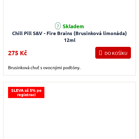
Skladem
Chill Pill S&V - Fire Brains (Brusinková limonáda)
12ml
275 Kč
DO KOŠÍKU
Brusinková chuť s ovocnými podtóny.
SLEVA až 5% po
registraci