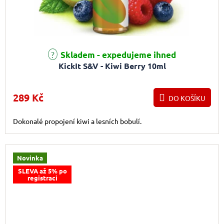
Skladem - expedujeme ihned
KickIt S&V - Kiwi Berry 10ml
289 Kč
DO KOŠÍKU
Dokonalé propojení kiwi a lesních bobulí.
Novinka
SLEVA až 5% po
registraci