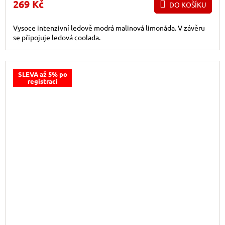
269 Kč
DO KOŠÍKU
Vysoce intenzivní ledově modrá malinová limonáda. V závěru
se připojuje ledová coolada.
SLEVA až 5% po
registraci