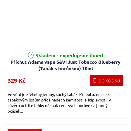
Skladem - expedujeme ihned
Příchuť Adams vape S&V: Just Tobacco Blueberry
(Tabák s borůvkou) 10ml
329 Kč
DO KOŠÍKU
Ve vůni je zřetelný jemný, suchý tabák. Při potažení se k
tabákovým listům přidá nádech zemitosti a štiplavosti. V
závěru ucítíte lehký náznak čerstvých borůvek a jemný
ocásek...