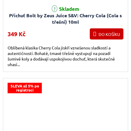
Skladem
Příchuť Bolt by Zeus Juice S&V: Cherry Cola (Cola s
třešní) 10ml
349 Kč
DO KOŠÍKU
Oblíbená klasika Cherry Cola jiskří vznešenou sladkostí a
autentičností. Bohaté, tmavé třešně vystupují na pozadí
šumivé koly a dodávají uspokojivou dochuť, která skutečně
uhasí...
SLEVA až 5% po
registraci