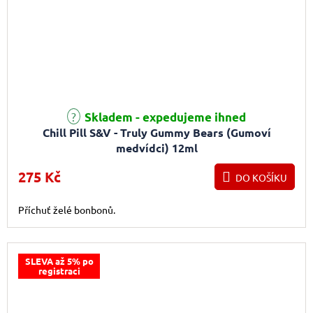
Skladem - expedujeme ihned
Chill Pill S&V - Truly Gummy Bears (Gumoví
medvídci) 12ml
275 Kč
DO KOŠÍKU
Příchuť želé bonbonů.
SLEVA až 5% po
registraci