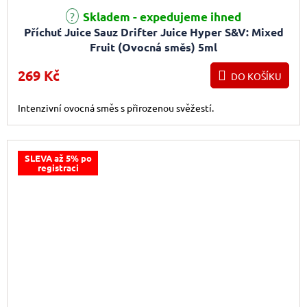
Skladem - expedujeme ihned
Příchuť Juice Sauz Drifter Juice Hyper S&V: Mixed
Fruit (Ovocná směs) 5ml
269 Kč
DO KOŠÍKU
Intenzivní ovocná směs s přirozenou svěžestí.
SLEVA až 5% po
registraci