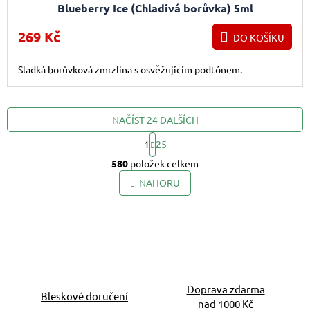
Blueberry Ice (Chladivá borůvka) 5ml
269 Kč
DO KOŠÍKU
Sladká borůvková zmrzlina s osvěžujícím podtónem.
NAČÍST 24 DALŠÍCH
1
25
Ovládací prvky výpis
Stránkování
580
položek celkem
NAHORU
Doprava zdarma
Bleskové doručení
nad 1000 Kč