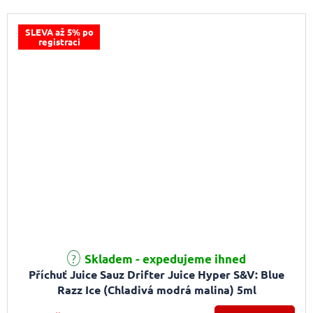
SLEVA až 5% po
registraci
Skladem - expedujeme ihned
Příchuť Juice Sauz Drifter Juice Hyper S&V: Blue
Razz Ice (Chladivá modrá malina) 5ml