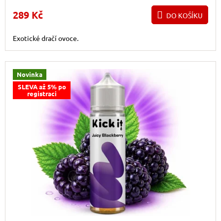
289 Kč
DO KOŠÍKU
Exotické dračí ovoce.
Novinka
SLEVA až 5% po
registraci