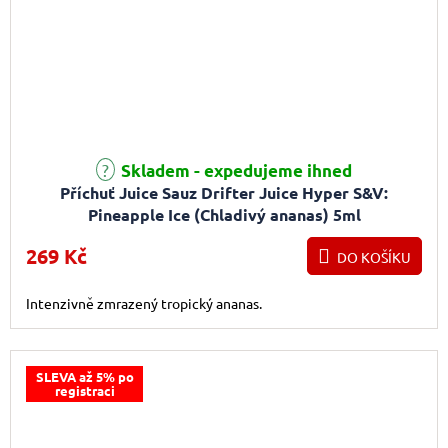
Skladem - expedujeme ihned
Příchuť Juice Sauz Drifter Juice Hyper S&V:
Pineapple Ice (Chladivý ananas) 5ml
269 Kč
DO KOŠÍKU
Intenzivně zmrazený tropický ananas.
SLEVA až 5% po
registraci