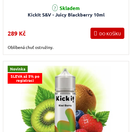
Skladem
KickIt S&V - Juicy Blackberry 10ml
289 Kč
DO KOŠÍKU
Oblíbená chuť ostružiny.
Novinka
SLEVA až 5% po
registraci