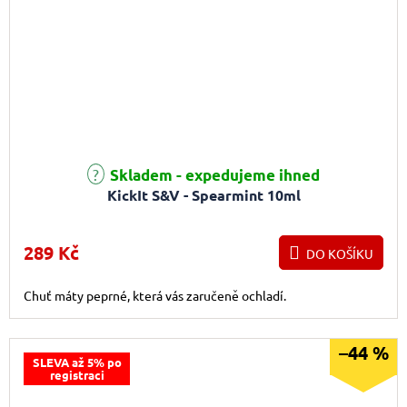
Skladem - expedujeme ihned
KickIt S&V - Spearmint 10ml
289 Kč
DO KOŠÍKU
Chuť máty peprné, která vás zaručeně ochladí.
–44 %
SLEVA až 5% po
registraci