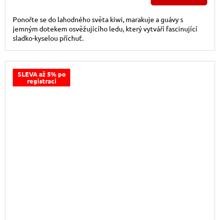
Ponořte se do lahodného světa kiwi, marakuje a guávy s
jemným dotekem osvěžujícího ledu, který vytváří fascinující
sladko-kyselou příchuť.
SLEVA až 5% po
registraci