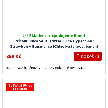
Průměrné hodnocení produktu je 5,0 z 5 hvězdiček.
Skladem - expedujeme ihned
Příchuť Juice Sauz Drifter Juice Hyper S&V:
Strawberry Banana Ice (Chladivá jahoda, banán)
5ml
269 Kč
DO KOŠÍKU
Jahodová a banánová zmrzlina v dokonalé rovnováze.
SLEVA až 5% po
registraci