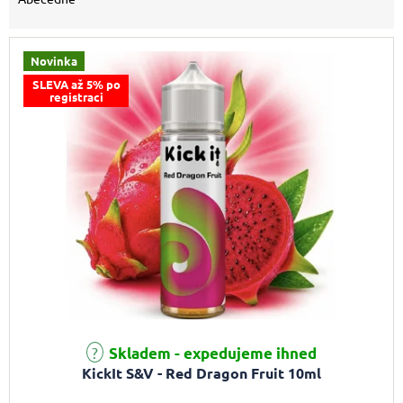
Novinka
SLEVA až 5% po
registraci
Skladem - expedujeme ihned
KickIt S&V - Red Dragon Fruit 10ml