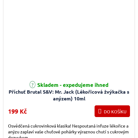
Skladem - expedujeme ihned
Příchuť Brutal S&V: Mr. Jack (Lékořicová žvýkačka s
anýzem) 10ml
199 Kč
DO KOŠÍKU
Osvědčená cukrovinková klasika! Nespoutaná infuze lékořice a
anýzu zaplaví vaše chuťové pohárky výraznou chutí s cukrovým
dozvukem.