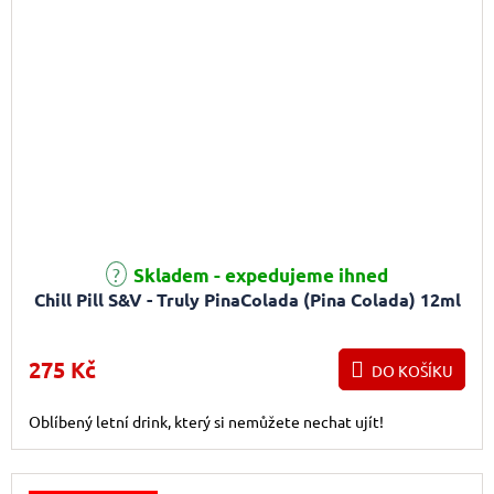
Skladem - expedujeme ihned
Chill Pill S&V - Truly PinaColada (Pina Colada) 12ml
275 Kč
DO KOŠÍKU
Oblíbený letní drink, který si nemůžete nechat ujít!