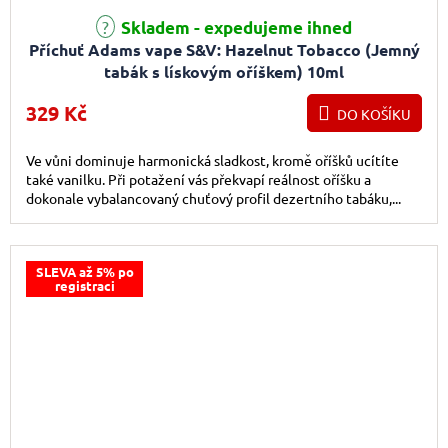
Skladem - expedujeme ihned
Příchuť Adams vape S&V: Hazelnut Tobacco (Jemný
tabák s lískovým oříškem) 10ml
329 Kč
DO KOŠÍKU
Ve vůni dominuje harmonická sladkost, kromě oříšků ucítíte
také vanilku. Při potažení vás překvapí reálnost oříšku a
dokonale vybalancovaný chuťový profil dezertního tabáku,...
SLEVA až 5% po
registraci