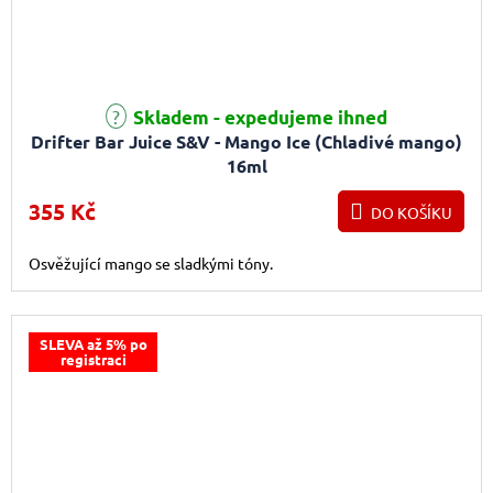
Skladem - expedujeme ihned
Drifter Bar Juice S&V - Mango Ice (Chladivé mango)
16ml
355 Kč
DO KOŠÍKU
Osvěžující mango se sladkými tóny.
SLEVA až 5% po
registraci