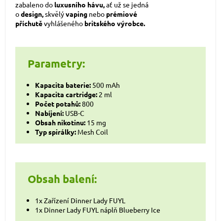
zabaleno do
luxusního hávu,
ať už se jedná
o
design,
skvělý
vaping
nebo
prémiové
příchutě
vyhlášeného
britského výrobce
.
Parametry:
Kapacita baterie:
500 mAh
Kapacita cartridge:
2 ml
Počet potahů:
800
Nabíjení:
USB-C
Obsah nikotinu:
15 mg
Typ spirálky:
Mesh
Coil
Obsah balení:
1x Zařízení Dinner Lady FUYL
1x Dinner Lady FUYL náplň Blueberry Ice