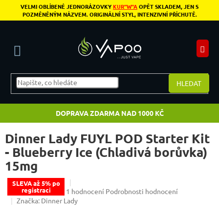
Přejít na obsah
VELMI OBLÍBENÉ JEDNORÁZOVKY
KUR"W"A
OPĚT SKLADEM, JEN S
POZMĚNĚNÝM NÁZVEM. ORIGINÁLNÍ STYL, INTENZIVNÍ PŘÍCHUTĚ.
N
HLEDAT
DOPRAVA ZDARMA NAD 1000 KČ
Dinner Lady FUYL POD Starter Kit
- Blueberry Ice (Chladivá borůvka)
15mg
SLEVA až 5% po
registraci
Průměrné hodnocení produktu je 5,0 z 5 hvězdiče
1 hodnocení
Podrobnosti hodnocení
Značka:
Dinner Lady