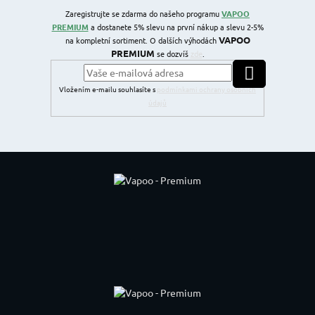
Zaregistrujte se zdarma do našeho programu
VAPOO
PREMIUM
a dostanete 5% slevu na první nákup a slevu 2-5%
VAPOO
na kompletní sortiment. O dalších výhodách
PREMIUM
se dozvíš
zde
.
PŘIHLÁSIT SE
Vložením e-mailu souhlasíte s
podmínkami ochrany osobních
údajů