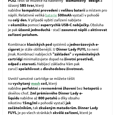
POD.
Těšit se můžete na nádherný
"diamantový" design
a
úžasný
SBS tvar,
který
nabídne
kompaktní
provedení
s
velikou baterií
a místem pro
náplň. Relativně veliká
baterie
500mAh
vystačí v pohodě
na
celý den.
V případě vybití zařízení nabijete
v
okamžiku
pomocí
superrychlé USB-C nabíječky.
Obsluha
je pak
úžasně jednoduchá
- stačí
zasunout náplň
a
aktivovat
zařízení potahem.
Kombinace
klasických pod
systémů a
jednorázových e-
cigaret
je stále oblíbenější. U
Dinner Lady FUYL
to není
jinak. Kombinací nabíjecích
"základen"
a
vyměnitelných
cartridgí
minimalizujete dopad na
životní prostředí,
odpad
a
starosti.
Nabíjecí základna Vám pak
zaručí
spolehlivost
a
dlouhodobou životnost.
Uvnitř samotné cartridge se můžete těšit
na
vychytaný
mesh
coil,
který
nabídne
perfektní
a
rovnoměrné žhavení
bez
hotspotů
a
skvělou chuť.
2ml prémiového Dinner Lady
e-
liquidu
nabídne až
800 potahů
a díky obsahu
nikotinu
15mg/ml
v pohodě vystačí
jak
začátečníkům,
tak
zkušeným matadorům. Dinner Lady
FUYL
je po všech stránkách
skvělé zařízení,
které je