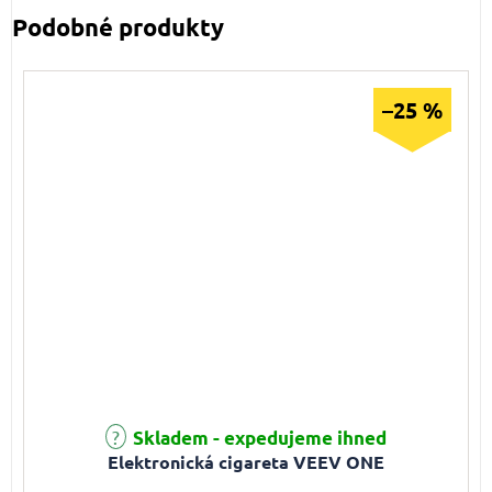
–25 %
Průměrné hodnocení produktu je 5,0 z 5 hvězdiček.
Skladem - expedujeme ihned
Elektronická cigareta VEEV ONE