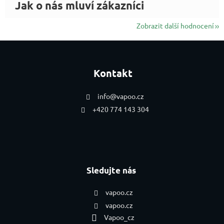
Zobrazit další hodnocení
Zápatí
Kontakt
info
@
vapoo.cz
+420 774 143 304
Sledujte nás
vapoo.cz
vapoo.cz
Vapoo_cz