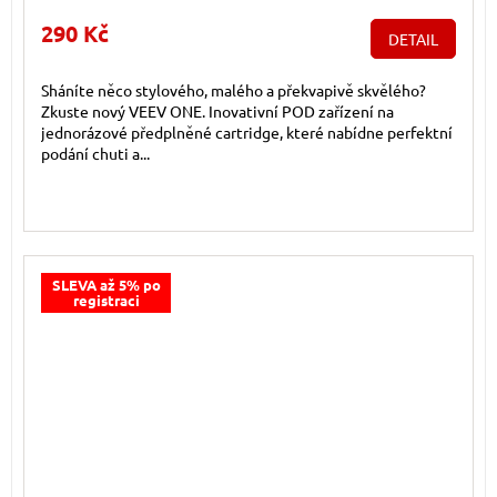
290 Kč
DETAIL
Sháníte něco stylového, malého a překvapivě skvělého?
Zkuste nový VEEV ONE. Inovativní POD zařízení na
jednorázové předplněné cartridge, které nabídne perfektní
podání chuti a...
SLEVA až 5% po
registraci