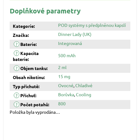
Doplňkové parametry
POD systémy s předplněnou kapslí
Kategorie
:
Dinner Lady (UK)
Značka
:
Integrovaná
?
Baterie
:
?
Kapacita
500 mAh
baterie
:
2 ml
?
Objem tanku
:
15 mg
Obsah nikotinu
:
Ovocné
,
Chladivé
Typ příchutě
:
Borůvka
,
Cooling
?
Příchuť
:
800
?
Počet potahů
:
Položka byla vyprodána…