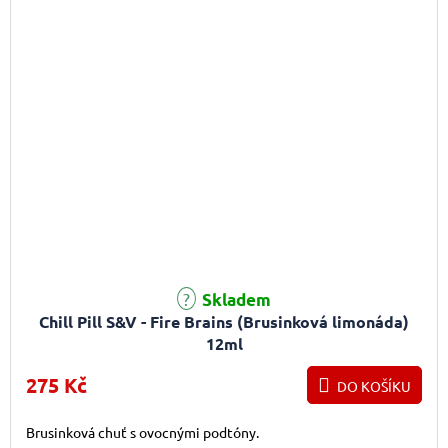
Skladem
Chill Pill S&V - Fire Brains (Brusinková limonáda)
12ml
275 Kč
DO KOŠÍKU
Brusinková chuť s ovocnými podtóny.