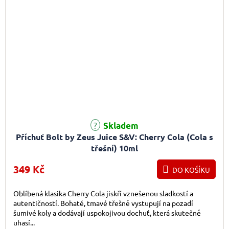
Skladem
Příchuť Bolt by Zeus Juice S&V: Cherry Cola (Cola s
třešní) 10ml
349 Kč
DO KOŠÍKU
Oblíbená klasika Cherry Cola jiskří vznešenou sladkostí a
autentičností. Bohaté, tmavé třešně vystupují na pozadí
šumivé koly a dodávají uspokojivou dochuť, která skutečně
uhasí...