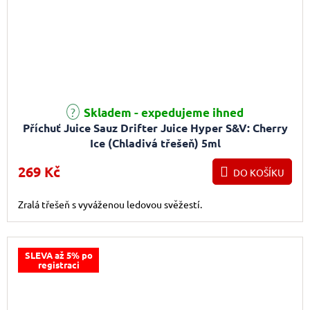
Skladem - expedujeme ihned
Příchuť Juice Sauz Drifter Juice Hyper S&V: Cherry
Ice (Chladivá třešeň) 5ml
269 Kč
DO KOŠÍKU
Zralá třešeň s vyváženou ledovou svěžestí.
SLEVA až 5% po
registraci