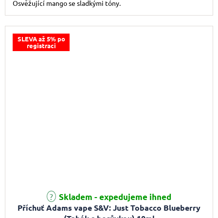
Osvěžující mango se sladkými tóny.
SLEVA až 5% po
registraci
Skladem - expedujeme ihned
Příchuť Adams vape S&V: Just Tobacco Blueberry