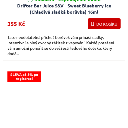
Drifter Bar Juice S&V - Sweet Blueberry Ice
(Chladivá sladká borůvka) 16ml
355 Kč
DO KOŠÍKU
Tato neodolatelná příchuť borůvek vám přináší sladký,
intenzivní a plný ovocný zážitek z vapování. Každé potažení
vám umožní ponořit se do svěžestí ledového doteku, který
dodá...
SLEVA až 5% po
registraci