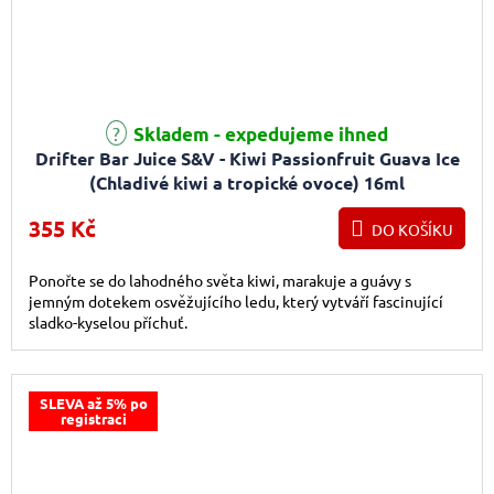
Skladem - expedujeme ihned
Drifter Bar Juice S&V - Kiwi Passionfruit Guava Ice
(Chladivé kiwi a tropické ovoce) 16ml
355 Kč
DO KOŠÍKU
Ponořte se do lahodného světa kiwi, marakuje a guávy s
jemným dotekem osvěžujícího ledu, který vytváří fascinující
sladko-kyselou příchuť.
SLEVA až 5% po
registraci