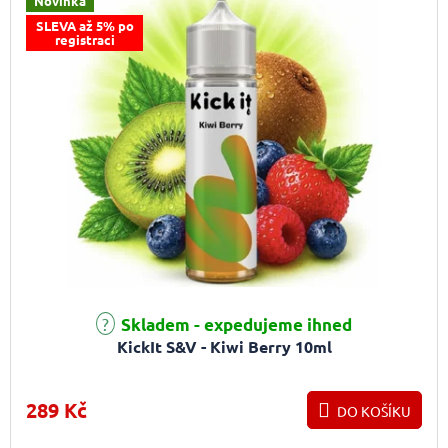
Novinka
SLEVA až 5% po
registraci
Skladem - expedujeme ihned
KickIt S&V - Kiwi Berry 10ml
289 Kč
DO KOŠÍKU