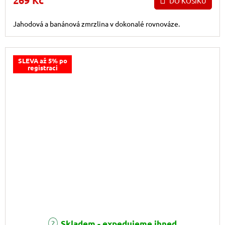
269 Kč
DO KOŠÍKU
Jahodová a banánová zmrzlina v dokonalé rovnováze.
SLEVA až 5% po
registraci
Skladem - expedujeme ihned