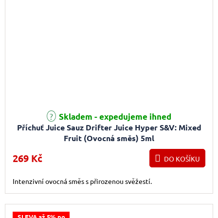
Skladem - expedujeme ihned
Příchuť Juice Sauz Drifter Juice Hyper S&V: Mixed
Fruit (Ovocná směs) 5ml
269 Kč
DO KOŠÍKU
Intenzivní ovocná směs s přirozenou svěžestí.
SLEVA až 5% po