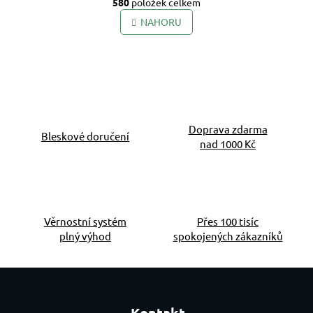
580
položek celkem
NAHORU
Doprava zdarma
Bleskové doručení
nad 1000 Kč
Věrnostní systém
Přes 100 tisíc
plný výhod
spokojených zákazníků
Zápatí
Kontakt