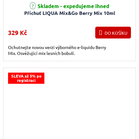
Skladem - expedujeme ihned
Příchuť LIQUA Mix&Go Berry Mix 10ml
329 Kč
DO KOŠÍKU
Ochutnejte novou verzi výborného e-liquidu Berry
Mix. Osvěžující mix lesních bobulí.
SLEVA až 5% po
registraci