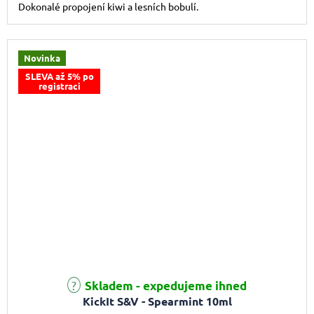
Dokonalé propojení kiwi a lesních bobulí.
Novinka
SLEVA až 5% po
registraci
Skladem - expedujeme ihned
KickIt S&V - Spearmint 10ml