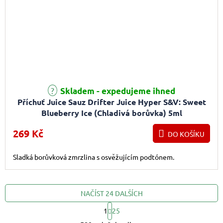
Skladem - expedujeme ihned
Příchuť Juice Sauz Drifter Juice Hyper S&V: Sweet
Blueberry Ice (Chladivá borůvka) 5ml
269 Kč
DO KOŠÍKU
Sladká borůvková zmrzlina s osvěžujícím podtónem.
NAČÍST 24 DALŠÍCH
1
25
Ovládací prvky výpis
Stránkování