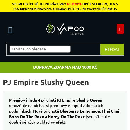
Přejít na obsah
VELMI OBLÍBENÉ JEDNORÁZOVKY
KUR"W"A
OPĚT SKLADEM, JEN S
POZMĚNĚNÝM NÁZVEM. ORIGINÁLNÍ STYL, INTENZIVNÍ PŘÍCHUTĚ.
N
HLEDAT
DOPRAVA ZDARMA NAD 1000 KČ
PJ Empire Slushy Queen
Prémiová řada 4 příchutí PJ Empire Slushy Queen
umožňuje namíchat si prémiový e-liquid v domácích
podmínkách. Nové příchutě
Blueberry Lemonade, Thai Chai
Boba On The Roxx
a
Horny On The Roxx
jsou příchutě
doplněné vždy o chladivý efekt.