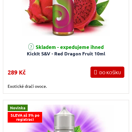
Skladem - expedujeme ihned
KickIt S&V - Red Dragon Fruit 10ml
289 Kč
DO KOŠÍKU
Exotické dračí ovoce.
Novinka
SLEVA až 5% po
registraci