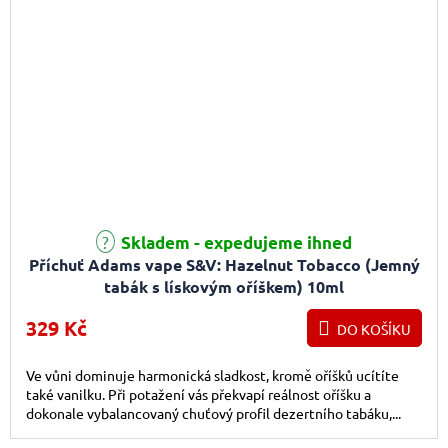
Skladem - expedujeme ihned
Příchuť Adams vape S&V: Hazelnut Tobacco (Jemný
tabák s lískovým oříškem) 10ml
329 Kč
DO KOŠÍKU
Ve vůni dominuje harmonická sladkost, kromě oříšků ucítíte
také vanilku. Při potažení vás překvapí reálnost oříšku a
dokonale vybalancovaný chuťový profil dezertního tabáku,...