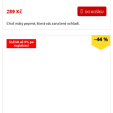
289 Kč
DO KOŠÍKU
Chuť máty peprné, která vás zaručeně ochladí.
–44 %
SLEVA až 5% po
registraci