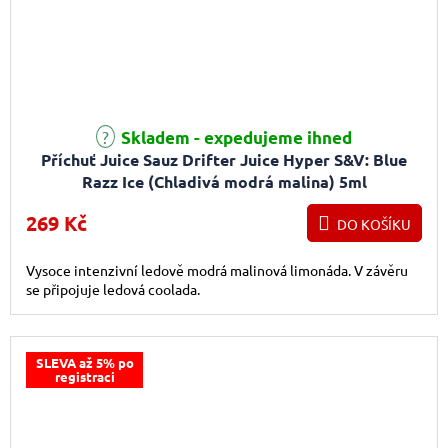
Skladem - expedujeme ihned
Příchuť Juice Sauz Drifter Juice Hyper S&V: Blue
Razz Ice (Chladivá modrá malina) 5ml
269 Kč
DO KOŠÍKU
Vysoce intenzivní ledově modrá malinová limonáda. V závěru
se připojuje ledová coolada.
SLEVA až 5% po
registraci