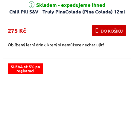
Skladem - expedujeme ihned
Chill Pill S&V - Truly PinaColada (Pina Colada) 12ml
275 Kč
DO KOŠÍKU
Oblíbený letní drink, který si nemůžete nechat ujít!
SLEVA až 5% po
registraci