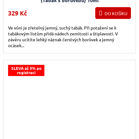
(Tabák s borůvkou) 10ml
329 Kč
DO KOŠÍKU
Ve vůni je zřetelný jemný, suchý tabák. Při potažení se k
tabákovým listům přidá nádech zemitosti a štiplavosti. V
závěru ucítíte lehký náznak čerstvých borůvek a jemný
ocásek...
SLEVA až 5% po
registraci