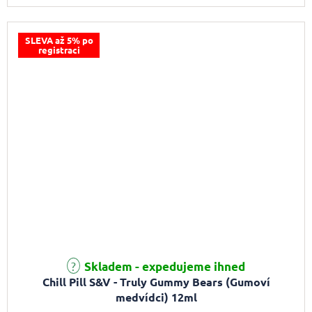
SLEVA až 5% po
registraci
Skladem - expedujeme ihned
Chill Pill S&V - Truly Gummy Bears (Gumoví
medvídci) 12ml