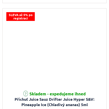
SLEVA až 5% po
registraci
Skladem - expedujeme ihned
Příchuť Juice Sauz Drifter Juice Hyper S&V:
Pineapple Ice (Chladivý ananas) 5ml