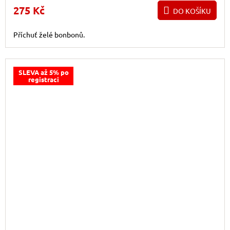
275 Kč
DO KOŠÍKU
Příchuť želé bonbonů.
SLEVA až 5% po
registraci