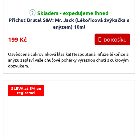
Skladem - expedujeme ihned
Příchuť Brutal S&V: Mr. Jack (Lékořicová žvýkačka s
anýzem) 10ml
199 Kč
DO KOŠÍKU
Osvědčená cukrovinková klasika! Nespoutaná infuze lékořice a
anýzu zaplaví vaše chuťové pohárky výraznou chutí s cukrovým
dozvukem.
SLEVA až 5% po
registraci