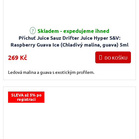
Skladem - expedujeme ihned
Příchuť Juice Sauz Drifter Juice Hyper S&V:
Raspberry Guava Ice (Chladivý malina, guava) 5ml
269 Kč
DO KOŠÍKU
Ledová malina a guava s exotickým profilem.
SLEVA až 5% po
registraci