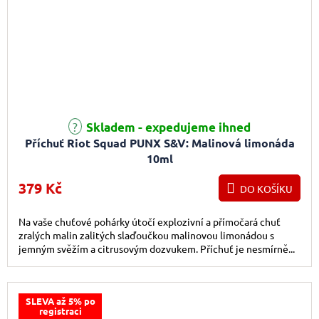
Průměrné hodnocení produktu je 5,0 z 5 hvězdiček.
Skladem - expedujeme ihned
Příchuť Riot Squad PUNX S&V: Malinová limonáda
10ml
379 Kč
DO KOŠÍKU
Na vaše chuťové pohárky útočí explozivní a přímočará chuť
zralých malin zalitých slaďoučkou malinovou limonádou s
jemným svěžím a citrusovým dozvukem. Příchuť je nesmírně...
SLEVA až 5% po
registraci