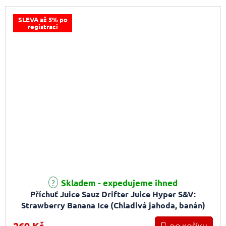
SLEVA až 5% po
registraci
Průměrné hodnocení produktu je 5,0 z 5 hvězdiček.
Skladem - expedujeme ihned
Příchuť Juice Sauz Drifter Juice Hyper S&V:
Strawberry Banana Ice (Chladivá jahoda, banán)
5ml