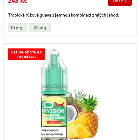
245 Kč
DETAIL
Tropická růžová guava s jemnou kombinací zralých jahod.
10 mg
20 mg
SLEVA až 5% po
registraci