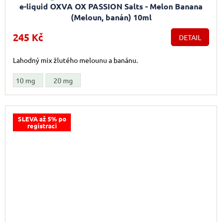
e-liquid OXVA OX PASSION Salts - Melon Banana
(Meloun, banán) 10ml
245 Kč
DETAIL
Lahodný mix žlutého melounu a banánu.
10 mg
20 mg
SLEVA až 5% po
registraci