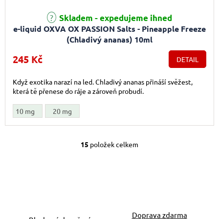
Průměrné hodnocení produktu je 5,0 z 5 hvězdiček.
Skladem - expedujeme ihned
e-liquid OXVA OX PASSION Salts - Pineapple Freeze
(Chladivý ananas) 10ml
245 Kč
DETAIL
Když exotika narazí na led. Chladivý ananas přináší svěžest,
která tě přenese do ráje a zároveň probudí.
10 mg
20 mg
15
položek celkem
Ovládací prvky výpis
Doprava zdarma