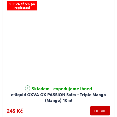
SLEVA až 5% po
registraci
Průměrné hodnocení produktu je 5,0 z 5 hvězdiček.
Skladem - expedujeme ihned
e-liquid OXVA OX PASSION Salts - Triple Mango
(Mango) 10ml
245 Kč
DETAIL