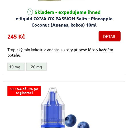
Skladem - expedujeme ihned
e-liquid OXVA OX PASSION Salts - Pineapple
Coconut (Ananas, kokos) 10ml
245 Kč
DETAIL
Tropický mix kokosu a ananasu, který přinese léto v každém
potahu.
10 mg
20 mg
SLEVA až 5% po
registraci