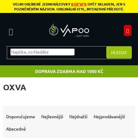
Přejít na obsah
VELMI OBLÍBENÉ JEDNORÁZOVKY
KUR"W"A
OPĚT SKLADEM, JEN S
POZMĚNĚNÝM NÁZVEM. ORIGINÁLNÍ STYL, INTENZIVNÍ PŘÍCHUTĚ.
N
HLEDAT
DOPRAVA ZDARMA NAD 1000 KČ
OXVA
Výpis produktů
Řazení produktů
Doporučujeme
Nejlevnější
Nejdražší
Nejprodávanější
Abecedně