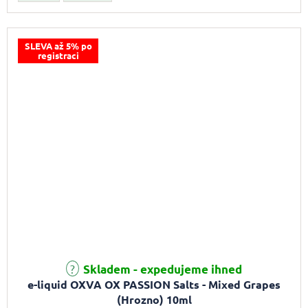
SLEVA až 5% po
registraci
Průměrné hodnocení produktu je 5,0 z 5 hvězdiček.
Skladem - expedujeme ihned
e-liquid OXVA OX PASSION Salts - Mixed Grapes
(Hrozno) 10ml