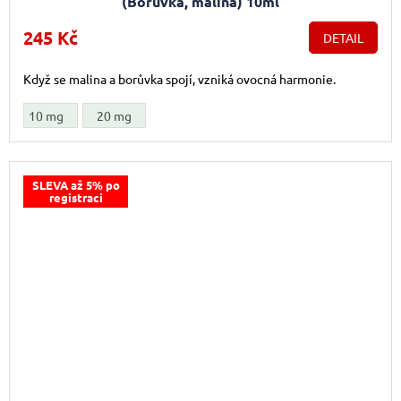
(Borůvka, malina) 10ml
245 Kč
DETAIL
Když se malina a borůvka spojí, vzniká ovocná harmonie.
10 mg
20 mg
SLEVA až 5% po
registraci