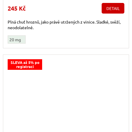
245 Kč
DETAIL
Plná chuť hroznů, jako právě utržených z vinice. Sladké, svěží,
neodolatelné.
20 mg
SLEVA až 5% po
registraci