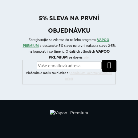
5% SLEVA NA PRVNÍ
OBJEDNÁVKU
Zaregistrujte se zdarma do našeho programu
VAPOO
PREMIUM
a dostanete 5% slevu na první nákup a slevu 2-5%
VAPOO
na kompletní sortiment. O dalších výhodách
PREMIUM
se dozvíš
zde
.
PŘIHLÁSIT SE
Vložením e-mailu souhlasíte s
podmínkami ochrany osobních
údajů