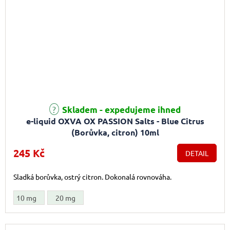
Průměrné hodnocení produktu je 5,0 z 5 hvězdiček.
Skladem - expedujeme ihned
e-liquid OXVA OX PASSION Salts - Blue Citrus
(Borůvka, citron) 10ml
245 Kč
DETAIL
Sladká borůvka, ostrý citron. Dokonalá rovnováha.
10 mg
20 mg