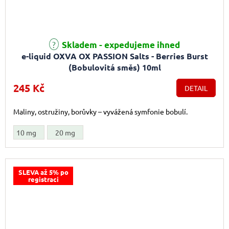
Průměrné hodnocení produktu je 5,0 z 5 hvězdiček.
Skladem - expedujeme ihned
e-liquid OXVA OX PASSION Salts - Berries Burst
(Bobulovitá směs) 10ml
245 Kč
DETAIL
Maliny, ostružiny, borůvky – vyvážená symfonie bobulí.
10 mg
20 mg
SLEVA až 5% po
registraci