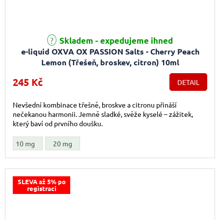
Průměrné hodnocení produktu je 5,0 z 5 hvězdiček.
Skladem - expedujeme ihned
e-liquid OXVA OX PASSION Salts - Cherry Peach
Lemon (Třešeň, broskev, citron) 10ml
245 Kč
DETAIL
Nevšední kombinace třešně, broskve a citronu přináší
nečekanou harmonii. Jemně sladké, svěže kyselé – zážitek,
který baví od prvního doušku.
10 mg
20 mg
SLEVA až 5% po
registraci