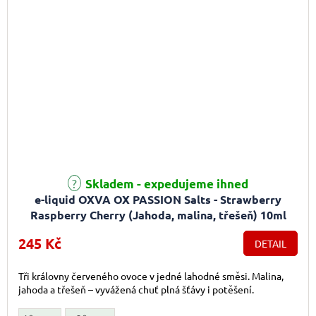
Průměrné hodnocení produktu je 5,0 z 5 hvězdiček.
Skladem - expedujeme ihned
e-liquid OXVA OX PASSION Salts - Strawberry
Raspberry Cherry (Jahoda, malina, třešeň) 10ml
245 Kč
DETAIL
Tři královny červeného ovoce v jedné lahodné směsi. Malina,
jahoda a třešeň – vyvážená chuť plná šťávy i potěšení.