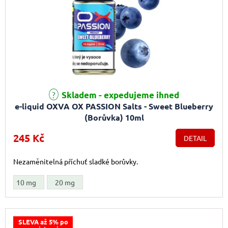
Skladem - expedujeme ihned
e-liquid OXVA OX PASSION Salts - Sweet Blueberry
(Borůvka) 10ml
245 Kč
DETAIL
Nezaměnitelná příchuť sladké borůvky.
10 mg
20 mg
SLEVA až 5% po