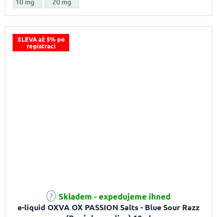
10 mg
20 mg
SLEVA až 5% po
registraci
Průměrné hodnocení produktu je 5,0 z 5 hvězdiček.
Skladem - expedujeme ihned
e-liquid OXVA OX PASSION Salts - Blue Sour Razz