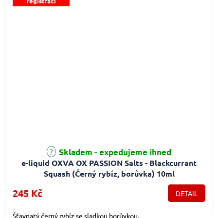
registraci
Skladem - expedujeme ihned
e-liquid OXVA OX PASSION Salts - Blackcurrant
Squash (Černý rybíz, borůvka) 10ml
245 Kč
DETAIL
Šťavnatý černý rybíz se sladkou borůvkou.