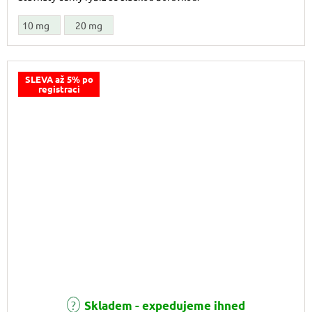
10 mg
20 mg
SLEVA až 5% po
registraci
Skladem - expedujeme ihned