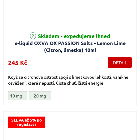
Průměrné hodnocení produktu je 5,0 z 5 hvězdiček.
Skladem - expedujeme ihned
e-liquid OXVA OX PASSION Salts - Lemon Lime
(Citron, limetka) 10ml
245 Kč
DETAIL
Když se citronová ostrost spojí s limetkovou lehkostí, vznikne
osvěžení, které nepustí. Čistá chuť, čistá energie.
10 mg
20 mg
SLEVA až 5% po
registraci