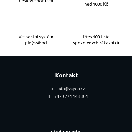
Bleskové doručení
nad 1000 Kč
Věrnostní systém
Přes 100 tisíc
plný výhod
spokojených zákazníků
Zápatí
Kontakt
info
@
vapoo.cz
+420 774 143 304