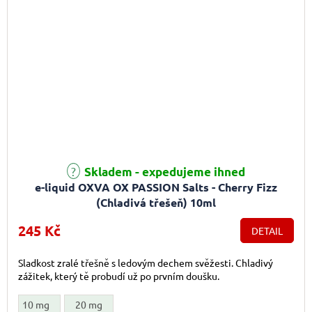
Průměrné hodnocení produktu je 5,0 z 5 hvězdiček.
Skladem - expedujeme ihned
e-liquid OXVA OX PASSION Salts - Cherry Fizz
(Chladivá třešeň) 10ml
245 Kč
DETAIL
Sladkost zralé třešně s ledovým dechem svěžesti. Chladivý
zážitek, který tě probudí už po prvním doušku.
10 mg
20 mg