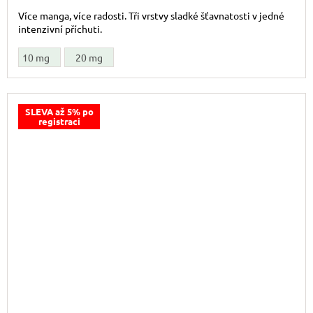
Více manga, více radosti. Tři vrstvy sladké šťavnatosti v jedné
intenzivní příchuti.
10 mg
20 mg
SLEVA až 5% po
registraci