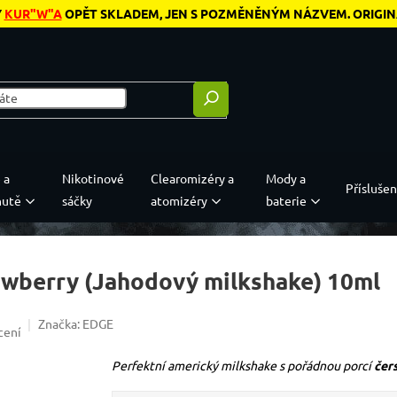
Y
KUR"W"A
OPĚT SKLADEM, JEN S POZMĚNĚNÝM NÁZVEM. ORIGINÁL
 a
Nikotinové
Clearomizéry a
Mody a
Příslušen
hutě
sáčky
atomizéry
baterie
awberry (Jahodový milkshake) 10ml
Značka:
EDGE
1,0 z 5 hvězdiček.
cení
Perfektní americký milkshake s pořádnou porcí
čer