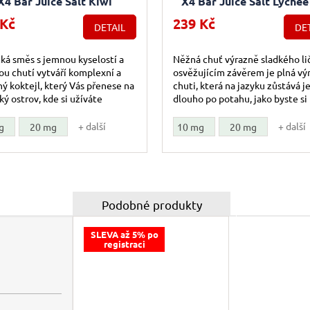
X4 Bar Juice Salt Kiwi
X4 Bar Juice Salt Lychee
ssionfruit Guava (Kiwi,
(Chladivé liči) 10ml
 Kč
239 Kč
DETAIL
DET
arakuja a guava) 10ml
ká směs s jemnou kyselostí a
Něžná chuť výrazně sladkého lič
u chutí vytváří komplexní a
osvěžujícím závěrem je plná vý
ý koktejl, který Vás přenese na
chuti, která na jazyku zůstává j
ký ostrov, kde si užíváte
dlouho po potahu, jako byste si
enou.
pochutnávali na čerstvém liči v..
+ další
+ další
g
20 mg
10 mg
20 mg
SLEVA až 5% po
registraci