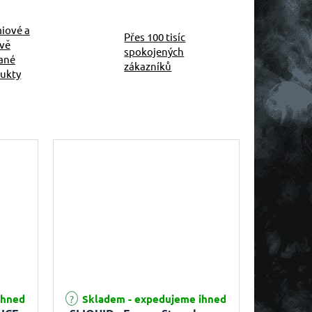
iové a
Přes 100 tisíc
ivě
spokojených
ané
zákazníků
ukty
 5,0 z 5 hvězdiček.
ihned
Skladem - expedujeme ihned