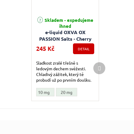
Skladem - expedujeme
Průměrné hodnocení produktu je 5,0 z 5 hvězdiček.
ihned
e-liquid OXVA OX
PASSION Salts - Cherry
Fizz (Chladivá třešeň)
245 Kč
DETAIL
10ml
Sladkost zralé třešně s
Další produkt
ledovým dechem svěžesti.
Chladivý zážitek, který tě
probudí už po prvním doušku.
10 mg
20 mg