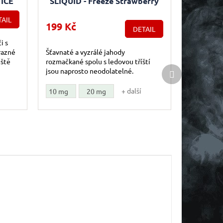
 ICE
SLIQUID - Freeze Strawberry
(Ledová jahoda) 10ml
AIL
199 Kč
DETAIL
i s
razné
Šťavnaté a vyzrálé jahody
eště
rozmačkané spolu s ledovou tříští
Další produkt
jsou naprosto neodolatelné.
.
+ další
10 mg
20 mg