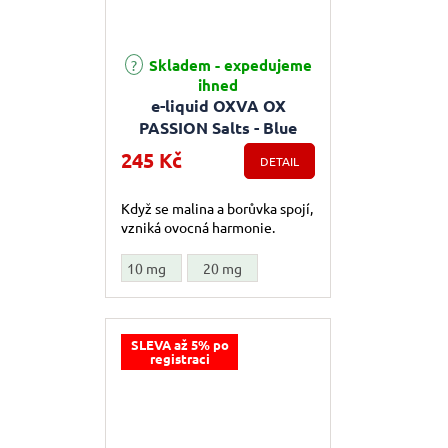
Skladem - expedujeme
Průměrné hodnocení produktu je 5,0 z 5 hvězdiček.
ihned
e-liquid OXVA OX
PASSION Salts - Blue
Sour Razz (Borůvka,
245 Kč
DETAIL
malina) 10ml
Když se malina a borůvka spojí,
vzniká ovocná harmonie.
10 mg
20 mg
SLEVA až 5% po
registraci