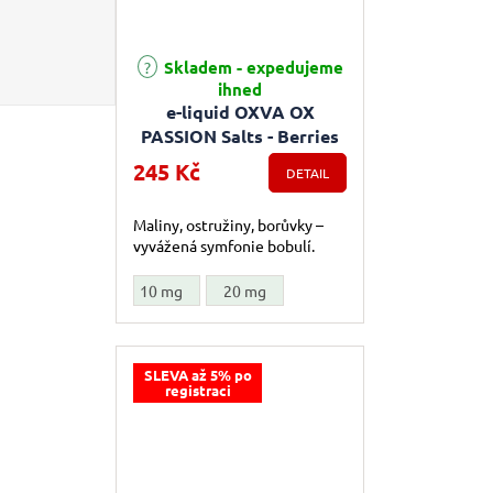
Skladem - expedujeme
Průměrné hodnocení produktu je 5,0 z 5 hvězdiček.
ihned
e-liquid OXVA OX
PASSION Salts - Berries
Burst (Bobulovitá směs)
245 Kč
DETAIL
10ml
Maliny, ostružiny, borůvky –
vyvážená symfonie bobulí.
10 mg
20 mg
SLEVA až 5% po
registraci