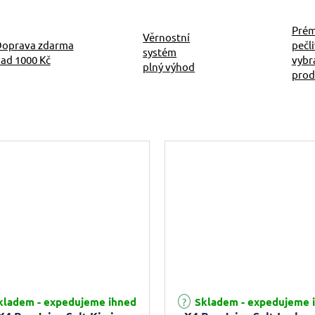
Prém
Věrnostní
oprava zdarma
pečl
systém
ad 1000 Kč
vybr
plný výhod
prod
Průměrné hodnocení produktu je
ladem - expedujeme ihned
Skladem - expedujeme 