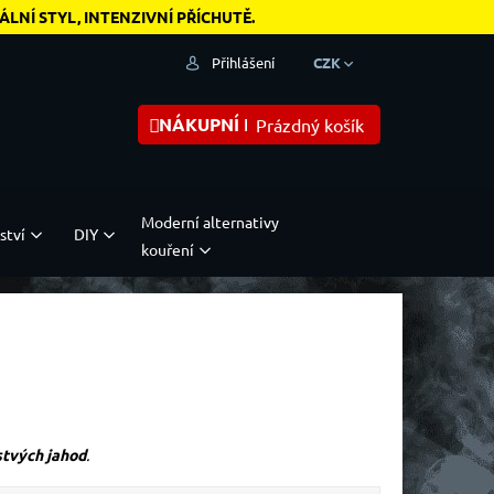
NÍ STYL, INTENZIVNÍ PŘÍCHUTĚ.
Přihlášení
CZK
NÁKUPNÍ KOŠÍK
Prázdný košík
Moderní alternativy
ství
DIY
kouření
stvých jahod
.