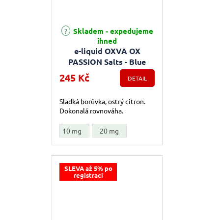
Skladem - expedujeme
Průměrné hodnocení produktu je 5,0 z 5 hvězdiček.
ihned
e-liquid OXVA OX
PASSION Salts - Blue
Citrus (Borůvka, citron)
245 Kč
DETAIL
10ml
Sladká borůvka, ostrý citron.
Dokonalá rovnováha.
10 mg
20 mg
SLEVA až 5% po
registraci