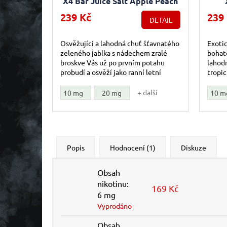
X4 Bar Juice Salt Apple Peach
(Jablko s broskví) 10ml
Pa
239 Kč
239
DETAIL
m
Osvěžující a lahodná chuť šťavnatého
Exotic
zeleného jablka s nádechem zralé
bohato
broskve Vás už po prvním potahu
lahodn
probudí a osvěží jako ranní letní
tropic
vánek.
dovol
+ další
10 mg
20 mg
10 m
Popis
Hodnocení (1)
Diskuze
Obsah
nikotinu:
169 Kč
6 mg
Vyprodáno
Obsah