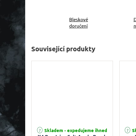
Bleskové
D
doručení
n
Související produkty
Průměrné hodnocení produktu je 2,0 z 5 hvězdiček.
Skladem - expedujeme ihned
Sk