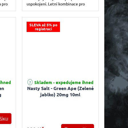
a pro
uspokojení. Letní kombinace pro
každou příležitost.
SLEVA až 5% po
registraci
ihned
Skladem - expedujeme ihned
en
Nasty Salt - Green Ape (Zelené
g
jablko) 20mg 10ml
ŠÍKU