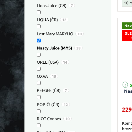
vzáj
10 
Lions Juice (GB)
7
LIQUA (ČR)
12
Nov
SLE
Lost Mary MARYLIQ
10
Nasty Juice (MYS)
28
OREE (USA)
14
OXVA
15
S
PEEGEE (ČR)
Nas
7
POPIČ! (ČR)
12
229
RIOT Connex
10
Komp
hrozn