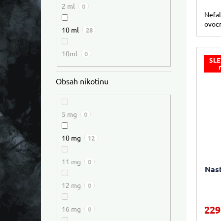
2 ml
0
Nefal
ovocn
10 ml
28
10ml
0
SLE
Obsah nikotinu
5 mg
0
10 mg
12
11 mg
0
Nast
12 mg
0
229
16 mg
0