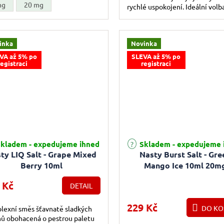
emné dominance.
mg
20 mg
rychlé uspokojení. Ideální volb
milovníky tropického ovoce.
inka
Novinka
VA až 5% po
SLEVA až 5% po
registraci
registraci
kladem - expedujeme ihned
Skladem - expedujeme 
ty LIQ Salt - Grape Mixed
Nasty Burst Salt - Gre
Berry 10ml
Mango Ice 10ml 20m
 Kč
DETAIL
229 Kč
DO KO
lexní směs šťavnatě sladkých
ů obohacená o pestrou paletu