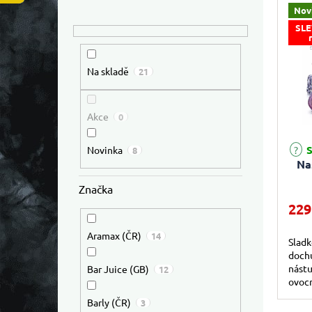
Nov
SLE
Na skladě
21
Akce
0
S
Novinka
8
Na
Značka
229
Aramax (ČR)
14
Sladk
dochu
nástu
Bar Juice (GB)
12
ovocn
Barly (ČR)
3