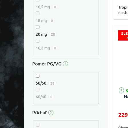
16,5 mg
0
Tropi
na sl
18 mg
0
SLE
20 mg
28
16,2 mg
0
Poměr PG/VG
?
50/50
28
S
Na
60/40
0
Příchuť
?
229
Šťavn