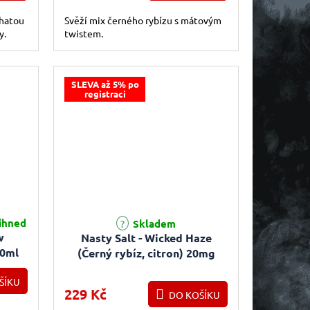
ohatou
Svěží mix černého rybízu s mátovým
y.
twistem.
SLEVA až 5% po
registraci
ihned
Skladem
w
Nasty Salt - Wicked Haze
10ml
(Černý rybíz, citron) 20mg
10ml
ŠÍKU
229 Kč
DO KOŠÍKU