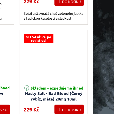
229 Kč
DO KOŠÍKU
lou
t
Svěží a šťavnatá chuť zeleného jablka
cí
s typickou kyselostí a sladkostí.
SLEVA až 5% po
registraci
ihned
Skladem - expedujeme ihned
pe
Nasty Salt - Bad Blood (Černý
l
rybíz, máta) 20mg 10ml
229 Kč
ŠÍKU
DO KOŠÍKU