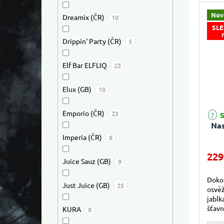
Nov
Dreamix (ČR)
10
SLE
Drippin' Party (ČR)
5
Elf Bar ELFLIQ
23
Elux (GB)
10
Emporio (ČR)
23
S
Nas
Imperia (ČR)
8
229
Juice Sauz (GB)
9
Doko
Just Juice (GB)
25
osvěž
jablk
šťavn
KURA
8
harmo