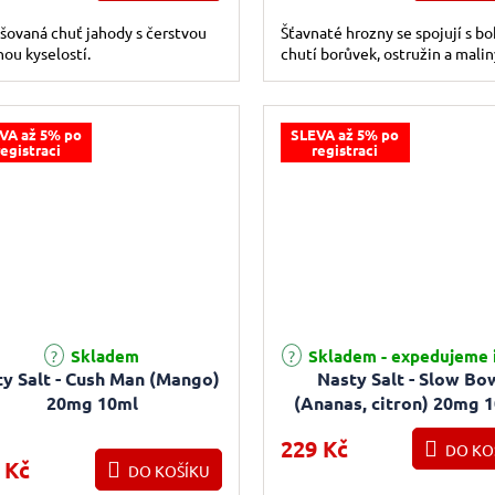
šovaná chuť jahody s čerstvou
Šťavnaté hrozny se spojují s b
ou kyselostí.
chutí borůvek, ostružin a malin
VA až 5% po
SLEVA až 5% po
registraci
registraci
Skladem
Skladem - expedujeme 
y Salt - Cush Man (Mango)
Nasty Salt - Slow Bo
20mg 10ml
(Ananas, citron) 20mg 
229 Kč
DO KO
 Kč
DO KOŠÍKU