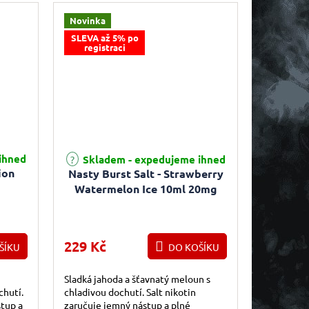
Novinka
SLEVA až 5% po
registraci
ihned
Skladem - expedujeme ihned
ion
Nasty Burst Salt - Strawberry
Watermelon Ice 10ml 20mg
229 Kč
ŠÍKU
DO KOŠÍKU
Sladká jahoda a šťavnatý meloun s
chutí.
chladivou dochutí. Salt nikotin
stup a
zaručuje jemný nástup a plné