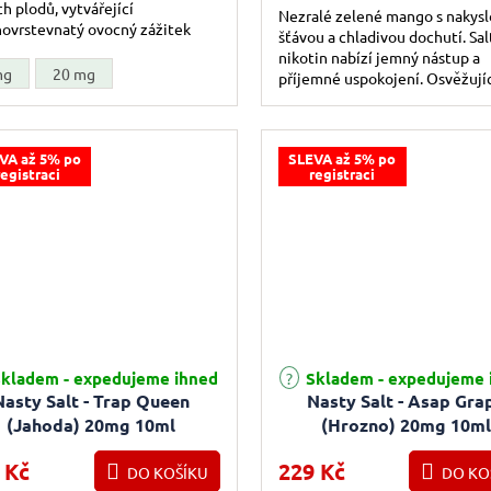
ch plodů, vytvářející
Nezralé zelené mango s nakys
ovrstevnatý ovocný zážitek
šťávou a chladivou dochutí. Sal
překvapivých chuťových nuancí.
nikotin nabízí jemný nástup a
mg
20 mg
příjemné uspokojení. Osvěžují
volba pro každý den.
VA až 5% po
SLEVA až 5% po
registraci
registraci
kladem - expedujeme ihned
Skladem - expedujeme 
Nasty Salt - Trap Queen
Nasty Salt - Asap Gra
(Jahoda) 20mg 10ml
(Hrozno) 20mg 10m
 Kč
229 Kč
DO KOŠÍKU
DO KO