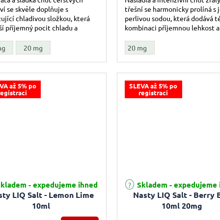
ví se skvěle doplňuje s
třešní se harmonicky prolíná s
ující chladivou složkou, která
perlivou sodou, která dodává t
ší příjemný pocit chladu a
kombinaci příjemnou lehkost a
sti, přičemž společně vytváří
svěžest, přičemž společně vytvá
naci...
mg
20 mg
20 mg
VA až 5% po
SLEVA až 5% po
registraci
registraci
rné hodnocení produktu je 5,0 z 5 hvězdiček.
kladem - expedujeme ihned
Skladem - expedujeme 
ty LIQ Salt - Lemon Lime
Nasty LIQ Salt - Berry 
10ml
10ml 20mg