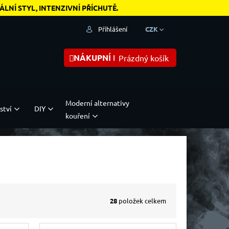
NÍ STYL, INTENZIVNÍ PŘÍCHUTĚ.
Přihlášení
CZK
NÁKUPNÍ KOŠÍK
Prázdný košík
Moderní alternativy
ství
DIY
kouření
28
položek celkem