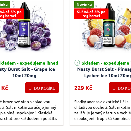
inka
Novinka
VA až 5% po
SLEVA až 5% po
registraci
registraci
kladem - expedujeme ihned
Skladem - expedujeme 
sty Burst Salt - Grape Ice
Nasty Burst Salt - Pinea
10ml 20mg
Lychee Ice 10ml 20m
 Kč
229 Kč
DO KOŠÍKU
DO KO
é hroznové víno s chladivou
Sladký ananas a exotické liči s
tí. Salt nikotin zaručuje jemný
chladivou dochutí. Salt nikotin
p a plné uspokojení. Klasická
zajišťuje jemný nástup a rychlé
á chuť pro každodenní použití.
uspokojení. Tropická kombinac
milovníky exotiky.