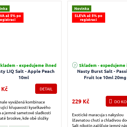
inka
Novinka
VA až 5% po
SLEVA až 5% po
registraci
registraci
kladem - expedujeme ihned
Skladem - expedujeme 
ty LIQ Salt - Apple Peach
Nasty Burst Salt - Pass
10ml
Fruit Ice 10ml 20mg
 Kč
DETAIL
229 Kč
DO KO
nale vyvážená kombinace
ující křupavosti kyselkavého
a a jemné sametové sladkosti
Exotické maracuja s nakyslou
até broskve, kde obě složky
šťavnatou chutí a chladivou do
nicky spolupracují bez
Salt nikotin zajišťuje jemný ná