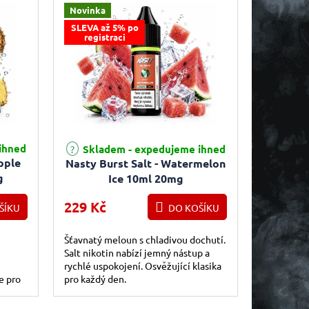
Novinka
SLEVA až 5% po
registraci
ihned
Skladem - expedujeme ihned
pple
Nasty Burst Salt - Watermelon
g
Ice 10ml 20mg
229 Kč
ŠÍKU
DO KOŠÍKU
Šťavnatý meloun s chladivou dochutí.
Salt nikotin nabízí jemný nástup a
rychlé uspokojení. Osvěžující klasika
e pro
pro každý den.