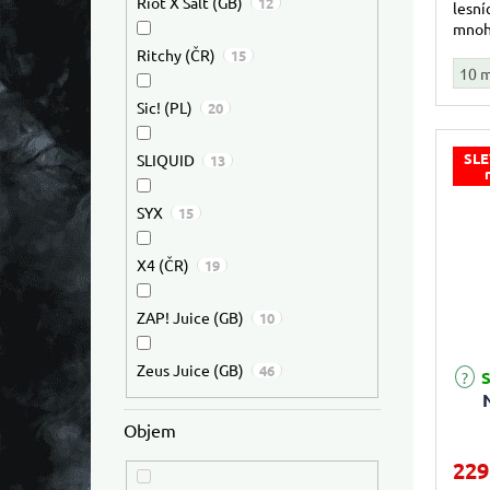
Riot X Salt (GB)
12
lesní
mnoh
plný 
Ritchy (ČR)
15
10 
Sic! (PL)
20
SLE
SLIQUID
13
SYX
15
X4 (ČR)
19
ZAP! Juice (GB)
10
Zeus Juice (GB)
46
S
Objem
229