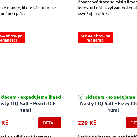
Ananasová šťáva se mísí s lime
cké mango, které vás přenese
ledovou tříští a vytváří dokona
unečnou pláž.
osvěžující drink.
VA až 5% po
SLEVA až 5% po
registraci
registraci
kladem - expedujeme ihned
Skladem - expedujeme 
sty LIQ Salt - Peach ICE
Nasty LIQ Salt - Fizzy C
10ml
10ml
 Kč
229 Kč
DETAIL
DE
atá a sladká chuť čerstvých
Nasládlá a intenzivní chuť zral