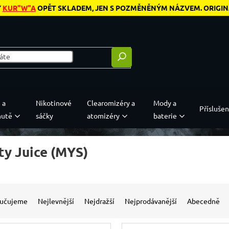
Y
KUR"W"A
OPĚT SKLADEM, JEN S POZMĚNĚNÝM NÁZVEM. ORIGINÁL
 a
Nikotinové
Clearomizéry a
Mody a
Příslušen
hutě
sáčky
atomizéry
baterie
ty Juice (MYS)
 produktů
í produktů
učujeme
Nejlevnější
Nejdražší
Nejprodávanější
Abecedně