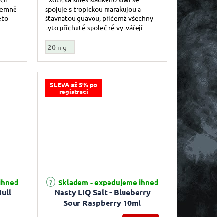
 jemně
spojuje s tropickou marakujou a
éto
šťavnatou guavou, přičemž všechny
tyto příchutě společně vytvářejí
ří...
jedinečnou kombinaci plnou
vitamínů a...
20 mg
SLEVA až 5% po
registraci
Průměrné hodnocení produktu je 5,0 z 5 hvězdiček.
ihned
Skladem - expedujeme ihned
Bull
Nasty LIQ Salt - Blueberry
Sour Raspberry 10ml