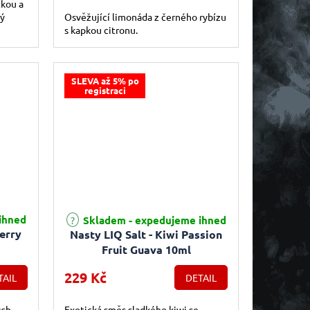
tkou a
lý
Osvěžující limonáda z černého rybízu
s kapkou citronu.
SLEVA až 5% po
registraci
ihned
Skladem - expedujeme ihned
herry
Nasty LIQ Salt - Kiwi Passion
Fruit Guava 10ml
229 Kč
TAIL
DETAIL
ých
Exotická směs sladkého kiwi se