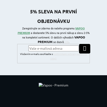
5% SLEVA NA PRVNÍ
OBJEDNÁVKU
Zaregistrujte se zdarma do našeho programu
VAPOO
PREMIUM
a dostanete 5% slevu na první nákup a slevu 2-5%
VAPOO
na kompletní sortiment. O dalších výhodách
PREMIUM
se dozvíš
zde
.
PŘIHLÁSIT SE
Vložením e-mailu souhlasíte s
podmínkami ochrany osobních
údajů