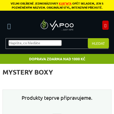
Přejít na obsah
VELMI OBLÍBENÉ JEDNORÁZOVKY
KUR"W"A
OPĚT SKLADEM, JEN S
POZMĚNĚNÝM NÁZVEM. ORIGINÁLNÍ STYL, INTENZIVNÍ PŘÍCHUTĚ.
N
HLEDAT
DOPRAVA ZDARMA NAD 1000 KČ
MYSTERY BOXY
Produkty teprve připravujeme.