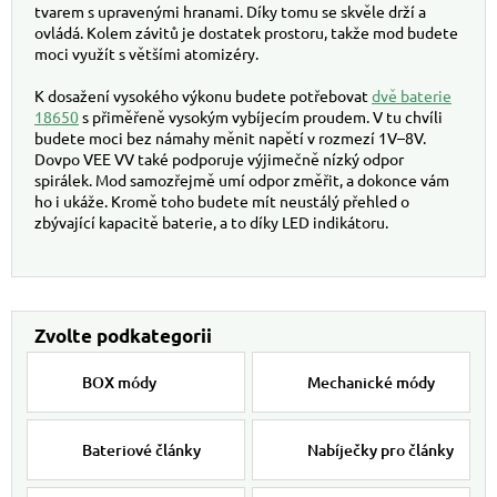
tvarem s upravenými hranami. Díky tomu se skvěle drží a
ovládá. Kolem závitů je dostatek prostoru, takže mod budete
moci využít s většími atomizéry.
K dosažení vysokého výkonu budete potřebovat
dvě baterie
18650
s přiměřeně vysokým vybíjecím proudem. V tu chvíli
budete moci bez námahy měnit napětí v rozmezí 1V–8V.
Dovpo VEE VV také podporuje výjimečně nízký odpor
spirálek. Mod samozřejmě umí odpor změřit, a dokonce vám
ho i ukáže. Kromě toho budete mít neustálý přehled o
zbývající kapacitě baterie, a to díky LED indikátoru.
BOX módy
Mechanické módy
Bateriové články
Nabíječky pro články