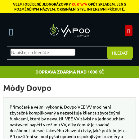
Přejít na obsah
VELMI OBLÍBENÉ JEDNORÁZOVKY
KUR"W"A
OPĚT SKLADEM, JEN S
POZMĚNĚNÝM NÁZVEM. ORIGINÁLNÍ STYL, INTENZIVNÍ PŘÍCHUTĚ.
N
HLEDAT
DOPRAVA ZDARMA NAD 1000 KČ
Módy Dovpo
Přímočaré a velmi výkonné. Dovpo VEE VV mod není
zbytečně komplikovaný a nezatěžuje klienta zbytečnými
funkcemi, které by nevyužil. VEE VV závisí na jednoduchém
nastavení napětí v režimu VV, díky čemuž je snadné
dosáhnout přesně takového žhavení cívky, jaké potřebujete.
Při rozšíření se mod pyšní opravdu uspokojivými rozměry a