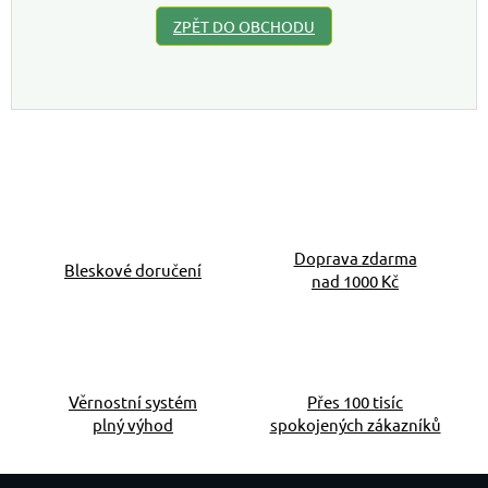
ZPĚT DO OBCHODU
Doprava zdarma
Bleskové doručení
nad 1000 Kč
Věrnostní systém
Přes 100 tisíc
plný výhod
spokojených zákazníků
Zápatí