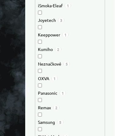
iSmoka-Eleaf
1
Joyetech
3
Keeppower
1
Kumiho
2
Neznačkové
5
OXVA
1
Panasonic
1
Remax
2
Samsung
5