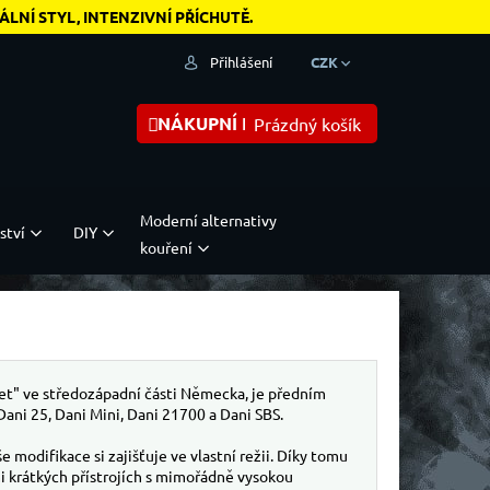
NÍ STYL, INTENZIVNÍ PŘÍCHUTĚ.
Přihlášení
CZK
NÁKUPNÍ KOŠÍK
Prázdný košík
Moderní alternativy
ství
DIY
kouření
et" ve středozápadní části Německa, je předním
ani 25, Dani Mini, Dani 21700 a Dani SBS.
 modifikace si zajišťuje ve vlastní režii. Díky tomu
i krátkých přístrojích s mimořádně vysokou