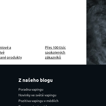
miové a
Přes 100 tisíc
ivě
spokojených
rané produkty
zákazníků
Z našeho blogu
Poradna vapingu
Novinky ve světě vapingu
Pozitiva vapingu v médiích