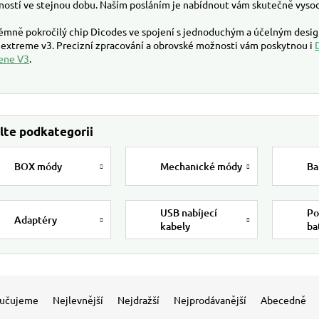
ností ve stejnou dobu. Naším posláním je nabídnout vám skutečně vysoc
émně pokročilý chip Dicodes ve spojení s jednoduchým a účelným desig
 extreme v3. Precizní zpracování a obrovské možnosti vám poskytnou i
ene V3
.
BOX módy
Mechanické módy
Ba
USB nabíjecí
Po
Adaptéry
kabely
ba
 produktů
í produktů
učujeme
Nejlevnější
Nejdražší
Nejprodávanější
Abecedně