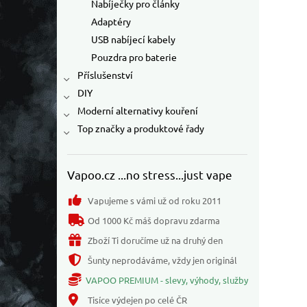
Nabíječky pro články
Adaptéry
USB nabíjecí kabely
Pouzdra pro baterie
Příslušenství
DIY
Moderní alternativy kouření
Top značky a produktové řady
Vapoo.cz ...no stress...just vape
Vapujeme s vámi už od roku 2011
Od 1000 Kč máš dopravu zdarma
Zboží Ti doručíme už na druhý den
Šunty neprodáváme, vždy jen originál
VAPOO PREMIUM - slevy, výhody, služby
Tisíce výdejen po celé ČR