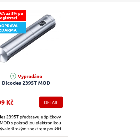
VA až 5% po
registraci
DOPRAVA
ZDARMA
Vyprodáno
Dicodes 2395T MOD
99 Kč
DETAIL
es 2395T představuje špičkový
MOD s pokročilou elektronikou
ývale širokým spektrem použití.