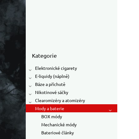
Přeskočit kategorie
Kategorie
Elektronické cigarety
E-liquidy (náplně)
Báze a příchutě
Nikotinové sáčky
Clearomizéry a atomizéry
Mody a baterie
BOX módy
Mechanické módy
Bateriové články