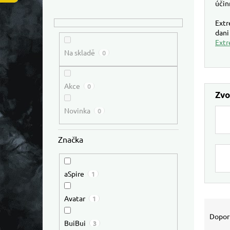
účin
Extr
dani
Extr
Na skladě
0
Akce
0
Novinka
0
Značka
aSpire
1
Výpis
Avatar
1
Řazen
Dopor
BuiBui
3