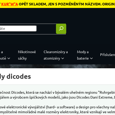
Y
KUR"W"A
OPĚT SKLADEM, JEN S POZMĚNĚNÝM NÁZVEM. ORIGINÁL
 a
Nikotinové
Clearomizéry a
Mody a
Příslušen
hutě
sáčky
atomizéry
baterie
y dicodes
ečnost Dicodes, která se nachází v bývalém uhelném regionu "Ruhrgebi
jářem a výrobcem špičkových modelů, jako jsou Dicodes Dani Extreme, D
ové elektronické vývojářství (hard– a software) a design pro všechny naše
 myslitelné mimořádně malé rozměry elektroniky, které vznikají ve velm