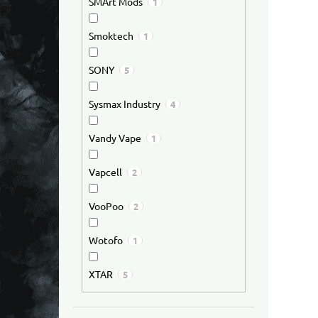
SMArt Mods
1
Smoktech
1
SONY
5
Sysmax Industry
4
Vandy Vape
1
Vapcell
2
VooPoo
2
Wotofo
1
XTAR
5