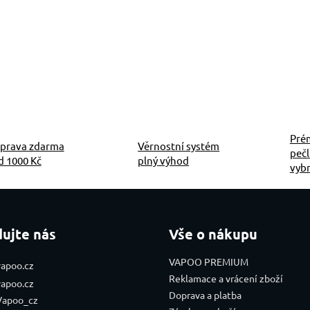
Pré
prava zdarma
Věrnostní systém
pečl
d 1000 Kč
plný výhod
vyb
dujte nás
Vše o nákupu
VAPOO PREMIUM
vapoo.cz
Reklamace a vrácení zboží
vapoo.cz
Doprava a platba
Vapoo_cz