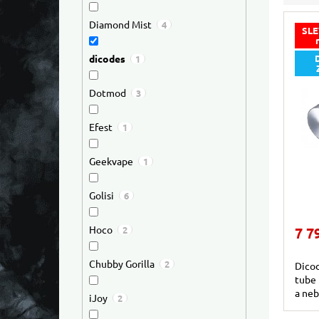
Diamond Mist
4
SLE
dicodes
1
Dotmod
3
Efest
1
Geekvape
1
Golisi
6
Hoco
7 7
2
Chubby Gorilla
2
Dicod
tube 
a neb
iJoy
2