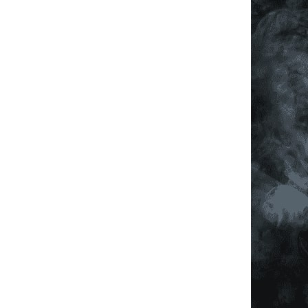
í prvky výpisu