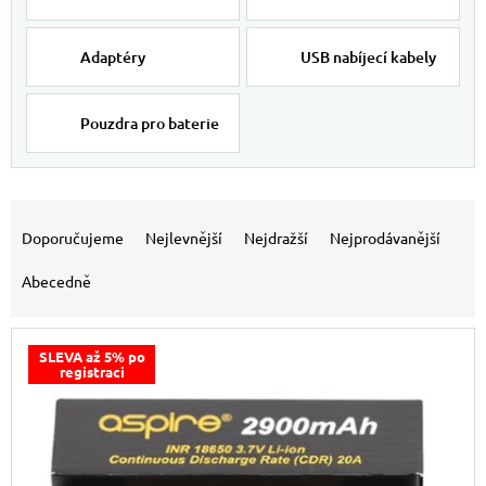
Adaptéry
USB nabíjecí kabely
Pouzdra pro baterie
Výpis produktů
Řazení produktů
Doporučujeme
Nejlevnější
Nejdražší
Nejprodávanější
Abecedně
SLEVA až 5% po
registraci