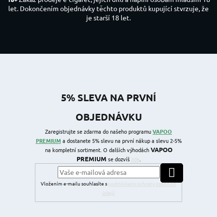
let. Dokončením objednávky těchto produktů kupující stvrzuje, že
je starší 18 let.
5% SLEVA NA PRVNÍ
OBJEDNÁVKU
Zaregistrujte se zdarma do našeho programu
VAPOO
PREMIUM
a dostanete 5% slevu na první nákup a slevu 2-5%
VAPOO
na kompletní sortiment. O dalších výhodách
PREMIUM
se dozvíš
zde
.
PŘIHLÁSIT SE
Vložením e-mailu souhlasíte s
podmínkami ochrany osobních
údajů