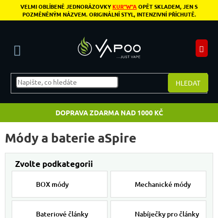
Přejít na obsah
VELMI OBLÍBENÉ JEDNORÁZOVKY
KUR"W"A
OPĚT SKLADEM, JEN S
POZMĚNĚNÝM NÁZVEM. ORIGINÁLNÍ STYL, INTENZIVNÍ PŘÍCHUTĚ.
N
HLEDAT
DOPRAVA ZDARMA NAD 1000 KČ
Módy a baterie aSpire
BOX módy
Mechanické módy
Bateriové články
Nabíječky pro články