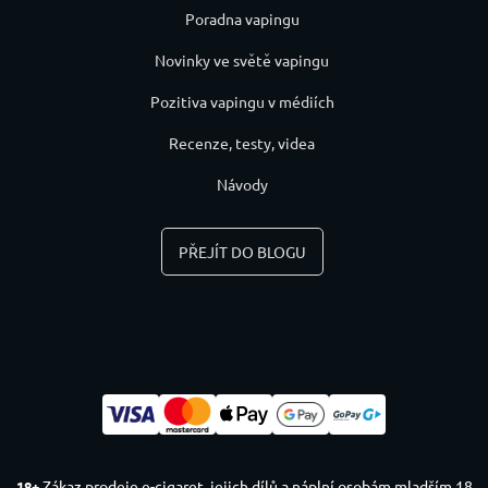
Poradna vapingu
Novinky ve světě vapingu
Pozitiva vapingu v médiích
Recenze, testy, videa
Návody
PŘEJÍT DO BLOGU
Zákaz prodeje e-cigaret, jejich dílů a náplní osobám mladším 18
18+