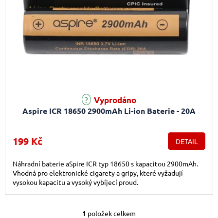
Průměrné hodnocení produktu je 5,0 z 5 hvězdiček.
Vyprodáno
Aspire ICR 18650 2900mAh Li-ion Baterie - 20A
199 Kč
DETAIL
Náhradní baterie aSpire ICR typ 18650 s kapacitou 2900mAh.
Vhodná pro elektronické cigarety a gripy, které vyžadují
vysokou kapacitu a vysoký vybíjecí proud.
1
položek celkem