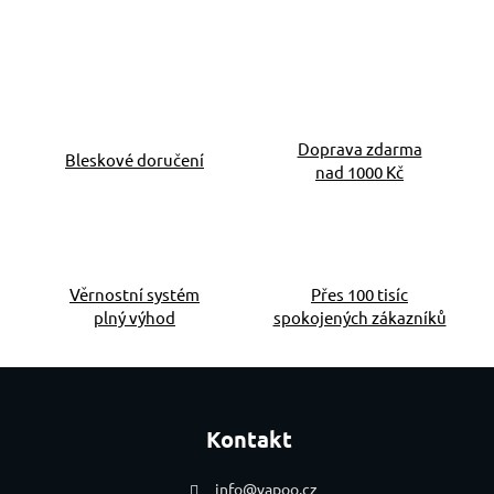
Ovládací prvky výpis
Doprava zdarma
Bleskové doručení
nad 1000 Kč
Věrnostní systém
Přes 100 tisíc
plný výhod
spokojených zákazníků
Zápatí
Kontakt
info
@
vapoo.cz