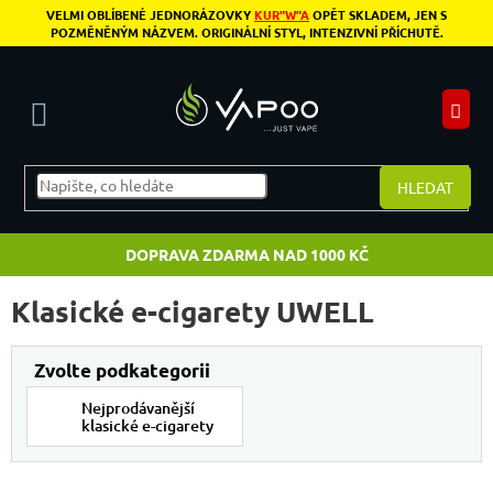
Přejít na obsah
VELMI OBLÍBENÉ JEDNORÁZOVKY
KUR"W"A
OPĚT SKLADEM, JEN S
POZMĚNĚNÝM NÁZVEM. ORIGINÁLNÍ STYL, INTENZIVNÍ PŘÍCHUTĚ.
N
HLEDAT
DOPRAVA ZDARMA NAD 1000 KČ
Klasické e-cigarety UWELL
Nejprodávanější
klasické e-cigarety
Výpis produktů