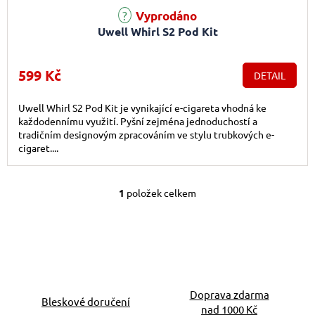
Vyprodáno
Uwell Whirl S2 Pod Kit
599 Kč
DETAIL
Uwell Whirl S2 Pod Kit je vynikající e-cigareta vhodná ke
každodennímu využití. Pyšní zejména jednoduchostí a
tradičním designovým zpracováním ve stylu trubkových e-
cigaret....
1
položek celkem
Ovládací prvky výpis
Doprava zdarma
Bleskové doručení
nad 1000 Kč