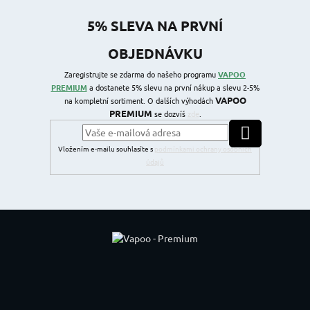
5% SLEVA NA PRVNÍ
OBJEDNÁVKU
Zaregistrujte se zdarma do našeho programu
VAPOO
PREMIUM
a dostanete 5% slevu na první nákup a slevu 2-5%
VAPOO
na kompletní sortiment. O dalších výhodách
PREMIUM
se dozvíš
zde
.
PŘIHLÁSIT SE
Vložením e-mailu souhlasíte s
podmínkami ochrany osobních
údajů