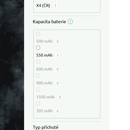
X4 (ČR)
1
Kapacita baterie
?
500 mAh
0
550 mAh
1
600 mAh
0
900 mAh
0
1500 mAh
0
395 mAh
0
Typ příchutě