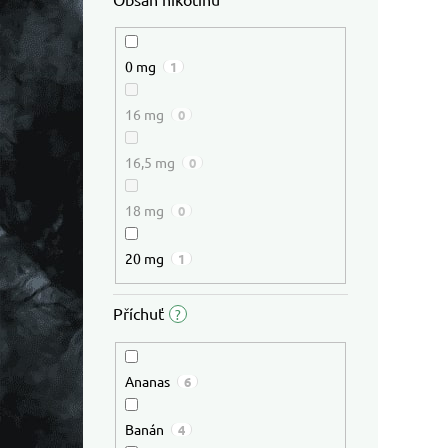
0 mg
1
16 mg
0
16,5 mg
0
18 mg
0
20 mg
1
Příchuť
?
Ananas
6
Banán
4