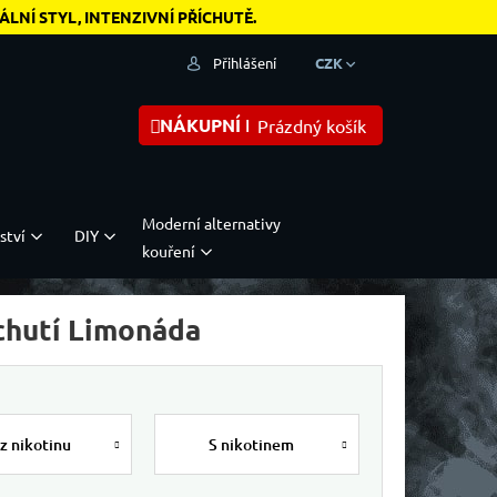
NÍ STYL, INTENZIVNÍ PŘÍCHUTĚ.
Přihlášení
CZK
NÁKUPNÍ KOŠÍK
Prázdný košík
Moderní alternativy
ství
DIY
kouření
íchutí Limonáda
z nikotinu
S nikotinem