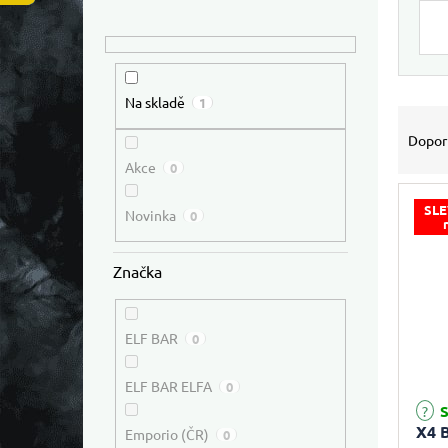
Výpis
Na skladě
1
Řazen
Dopor
Akce
0
SLE
Novinka
0
Značka
ELF BAR
0
ELF BAR ELFA
0
S
X4 B
Emporio (ČR)
0