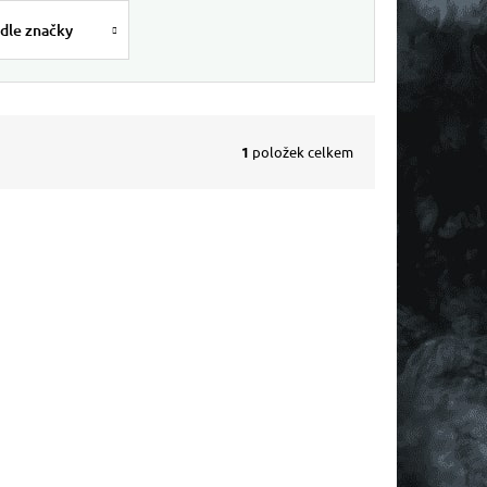
dle značky
1
položek celkem