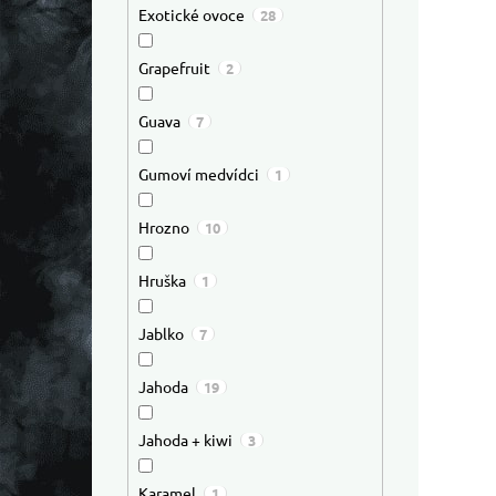
Exotické ovoce
28
Grapefruit
2
Guava
7
Gumoví medvídci
1
Hrozno
10
Hruška
1
Jablko
7
Jahoda
19
Jahoda + kiwi
3
Karamel
1