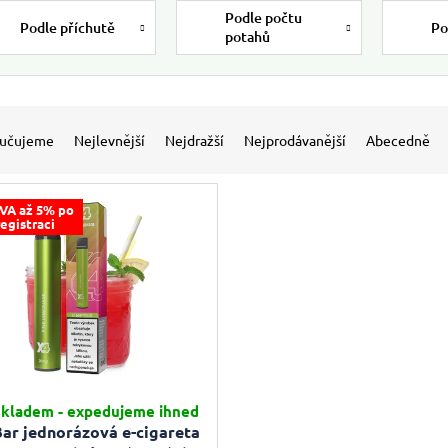
Podle počtu
Podle příchutě
Po
potahů
 produktů
í produktů
učujeme
Nejlevnější
Nejdražší
Nejprodávanější
Abecedně
VA až 5% po
registraci
kladem - expedujeme ihned
ar jednorázová e-cigareta