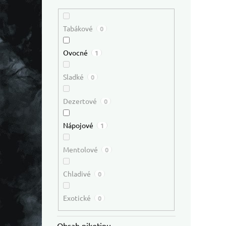
Tabákové
0
Ovocné
1
Sladké
0
Dezertové
0
Nápojové
1
Mentolové
0
Chladivé
0
Exotické
0
Obsah nikotinu