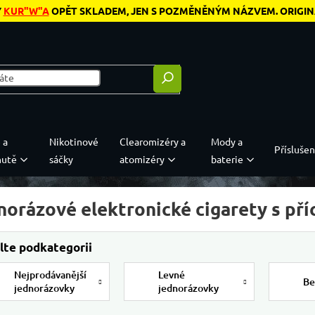
Y
KUR"W"A
OPĚT SKLADEM, JEN S POZMĚNĚNÝM NÁZVEM. ORIGINÁL
 a
Nikotinové
Clearomizéry a
Mody a
Příslušen
hutě
sáčky
atomizéry
baterie
norázové elektronické cigarety s př
Nejprodávanější
Levné
Be
jednorázovky
jednorázovky