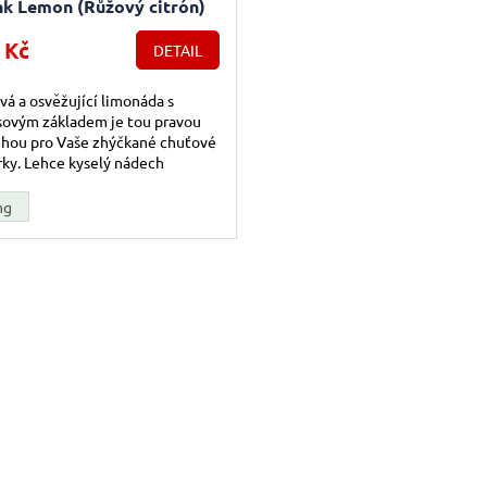
nk Lemon (Růžový citrón)
 Kč
DETAIL
vá a osvěžující limonáda s
sovým základem je tou pravou
uhou pro Vaše zhýčkané chuťové
ky. Lehce kyselý nádech
ují sladké tóny červených
í.
mg
Ovládac