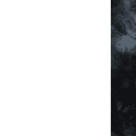
í prvky výpisu