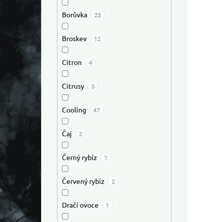
Borůvka
23
Broskev
12
Citron
4
Citrusy
5
Cooling
47
Čaj
2
Černý rybíz
1
Červený rybíz
2
Dračí ovoce
1