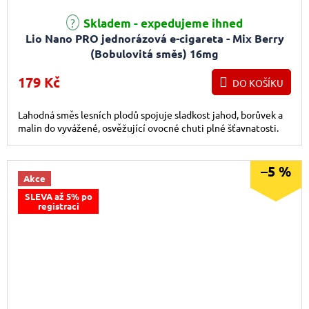
Skladem - expedujeme ihned
Lio Nano PRO jednorázová e-cigareta - Mix Berry
(Bobulovitá směs) 16mg
179 Kč
DO KOŠÍKU
Lahodná směs lesních plodů spojuje sladkost jahod, borůvek a
malin do vyvážené, osvěžující ovocné chuti plné šťavnatosti.
–5 %
Akce
SLEVA až 5% po
registraci