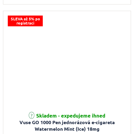
SLEVA až 5% po
registraci
Průměrné hodnocení produktu je 4,0 z 5 hvězdiček.
Skladem - expedujeme ihned
Vuse GO 1000 Pen jednorázová e-cigareta
Watermelon Mint (Ice) 18mg