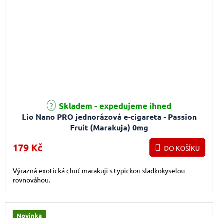
Skladem - expedujeme ihned
Lio Nano PRO jednorázová e-cigareta - Passion
Fruit (Marakuja) 0mg
179 Kč
DO KOŠÍKU
Výrazná exotická chuť marakuji s typickou sladkokyselou
rovnováhou.
Novinka