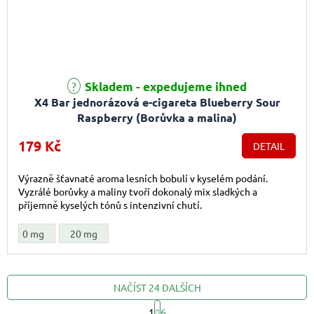
Průměrné hodnocení produktu je 5,0 z 5 hvězdiček.
Skladem - expedujeme ihned
X4 Bar jednorázová e-cigareta Blueberry Sour
Raspberry (Borůvka a malina)
179 Kč
DETAIL
Výrazně šťavnaté aroma lesních bobulí v kyselém podání.
Vyzrálé borůvky a maliny tvoří dokonalý mix sladkých a
příjemně kyselých tónů s intenzivní chutí.
0 mg
20 mg
NAČÍST 24 DALŠÍCH
1
6