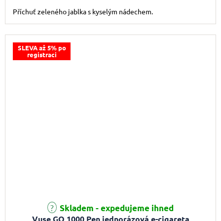
Příchuť zeleného jablka s kyselým nádechem.
SLEVA až 5% po
registraci
Průměrné hodnocení produktu je 4,4 z 5 hvězdiček.
Skladem - expedujeme ihned
Vuse GO 1000 Pen jednorázová e-cigareta