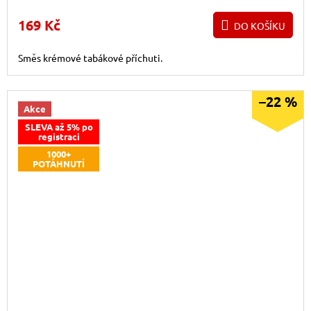
169 Kč
DO KOŠÍKU
Směs krémové tabákové příchuti.
–22 %
Akce
SLEVA až 5% po
registraci
1000+
POTÁHNUTÍ