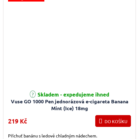
Průměrné hodnocení produktu je 4,5 z 5 hvězdiček.
Skladem - expedujeme ihned
Vuse GO 1000 Pen jednorázová e-cigareta Banana
Mint (Ice) 18mg
219 Kč
DO KOŠÍKU
Příchuť banánu s ledově chladným nádechem.