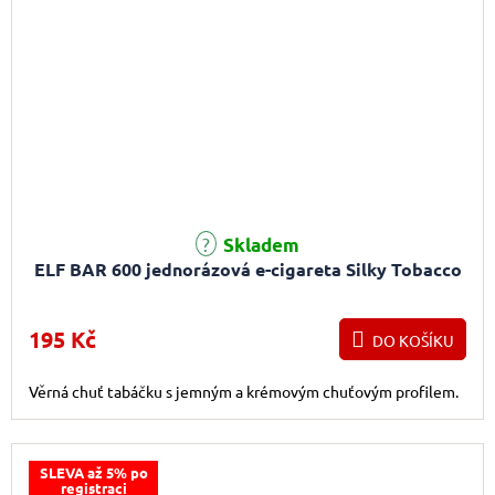
Průměrné hodnocení produktu je 3,3 z 5 hvězdiček.
Skladem
ELF BAR 600 jednorázová e-cigareta Silky Tobacco
195 Kč
DO KOŠÍKU
Věrná chuť tabáčku s jemným a krémovým chuťovým profilem.
SLEVA až 5% po
registraci