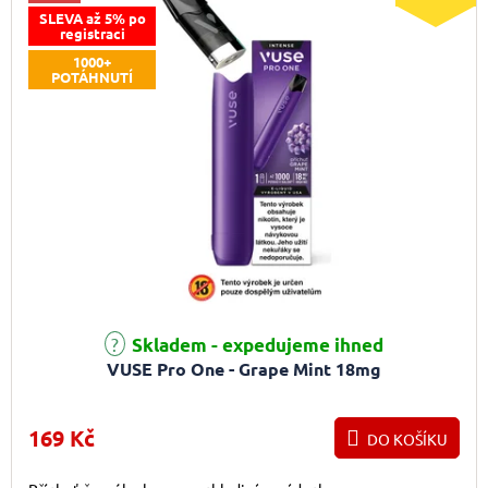
SLEVA až 5% po
registraci
1000+
POTÁHNUTÍ
Skladem - expedujeme ihned
VUSE Pro One - Grape Mint 18mg
169 Kč
DO KOŠÍKU