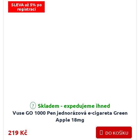
SLEVA až 5% po
registraci
Průměrné hodnocení produktu je 5,0 z 5 hvězdiček.
Skladem - expedujeme ihned
Vuse GO 1000 Pen jednorázová e-cigareta Green
Apple 18mg
219 Kč
DO KOŠÍKU