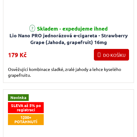
Skladem - expedujeme ihned
Lio Nano PRO jednorázová e-cigareta - Strawberry
Grape (Jahoda, grapefruit) 16mg
179 Kč
DO KOŠÍKU
Osvěžující kombinace sladké, zralé jahody a lehce kyselého
grapefruitu.
Novinka
SLEVA až 5% po
registraci
1200+
POTÁHNUTÍ