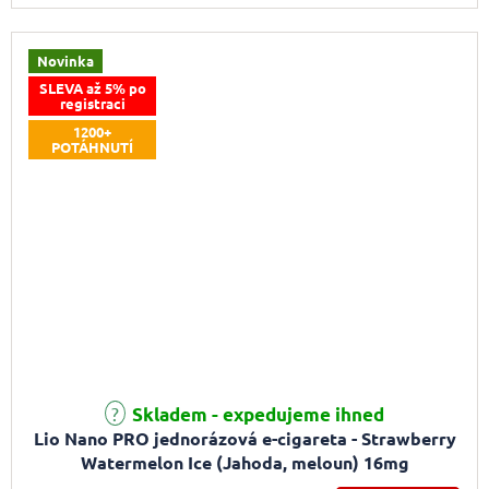
Novinka
SLEVA až 5% po
registraci
1200+
POTÁHNUTÍ
Skladem - expedujeme ihned
Lio Nano PRO jednorázová e-cigareta - Strawberry
Watermelon Ice (Jahoda, meloun) 16mg