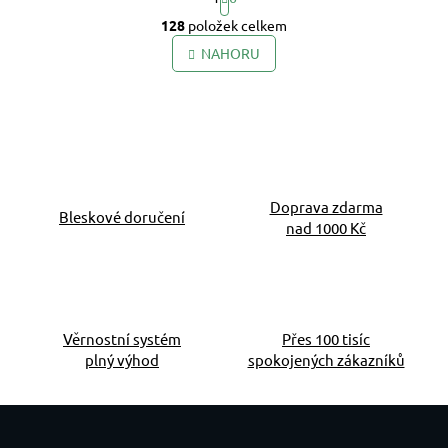
Ovládací prvky výpis
Stránkování
128
položek celkem
NAHORU
Doprava zdarma
Bleskové doručení
nad 1000 Kč
Věrnostní systém
Přes 100 tisíc
plný výhod
spokojených zákazníků
Zápatí