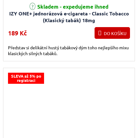
Průměrné hodnocení produktu je 5,0 z 5 hvězdiček.
Skladem - expedujeme ihned
IZY ONE+ jednorázová e-cigareta - Classic Tobacco
(Klasický tabák) 18mg
189 Kč
DO KOŠÍKU
Představ si delikátní hustý tabákový dým toho nejlepšího mixu
klasických silných tabáků.
SLEVA až 5% po
registraci