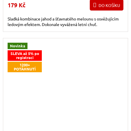
179 Kč
DO KOŠÍKU
Sladká kombinace jahod a šťavnatého melounu s osvěžujícím
ledovým efektem. Dokonale vyvážená letní chuť.
Novinka
SLEVA až 5% po
registraci
1200+
POTÁHNUTÍ