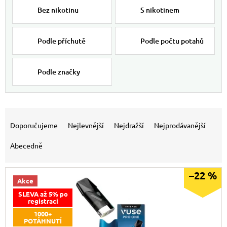
Bez nikotinu
S nikotinem
Podle příchutě
Podle počtu potahů
Podle značky
Výpis produktů
Řazení produktů
Doporučujeme
Nejlevnější
Nejdražší
Nejprodávanější
Abecedně
–22 %
Akce
SLEVA až 5% po
registraci
1000+
POTÁHNUTÍ