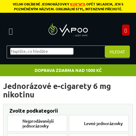
Přejít na obsah
VELMI OBLÍBENÉ JEDNORÁZOVKY
KUR"W"A
OPĚT SKLADEM, JEN S
POZMĚNĚNÝM NÁZVEM. ORIGINÁLNÍ STYL, INTENZIVNÍ PŘÍCHUTĚ.
N
HLEDAT
DOPRAVA ZDARMA NAD 1000 KČ
Jednorázové e-cigarety 6 mg
nikotinu
Nejprodávanější
Levné jednorázovky
jednorázovky