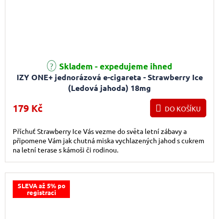
Průměrné hodnocení produktu je 4,8 z 5 hvězdiček.
Skladem - expedujeme ihned
IZY ONE+ jednorázová e-cigareta - Strawberry Ice
(Ledová jahoda) 18mg
179 Kč
DO KOŠÍKU
Příchuť Strawberry Ice Vás vezme do světa letní zábavy a
připomene Vám jak chutná miska vychlazených jahod s cukrem
na letní terase s kámoši či rodinou.
SLEVA až 5% po
registraci