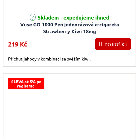
Průměrné hodnocení produktu je 4,0 z 5 hvězdiček.
Skladem - expedujeme ihned
Vuse GO 1000 Pen jednorázová e-cigareta
Strawberry Kiwi 18mg
219 Kč
DO KOŠÍKU
Příchuť jahody v kombinaci se svěžím kiwi.
SLEVA až 5% po
registraci