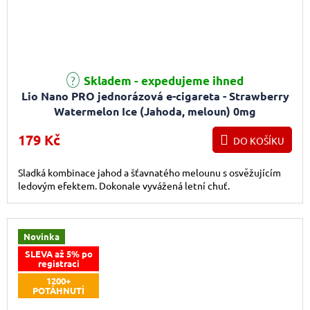
Skladem - expedujeme ihned
Lio Nano PRO jednorázová e-cigareta - Strawberry
Watermelon Ice (Jahoda, meloun) 0mg
179 Kč
DO KOŠÍKU
Sladká kombinace jahod a šťavnatého melounu s osvěžujícím
ledovým efektem. Dokonale vyvážená letní chuť.
Novinka
SLEVA až 5% po
registraci
1200+
POTÁHNUTÍ