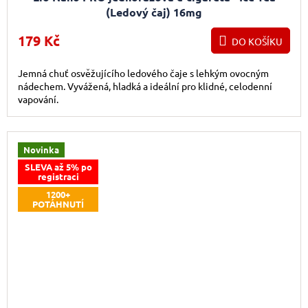
(Ledový čaj) 16mg
179 Kč
DO KOŠÍKU
Jemná chuť osvěžujícího ledového čaje s lehkým ovocným
nádechem. Vyvážená, hladká a ideální pro klidné, celodenní
vapování.
Novinka
SLEVA až 5% po
registraci
1200+
POTÁHNUTÍ