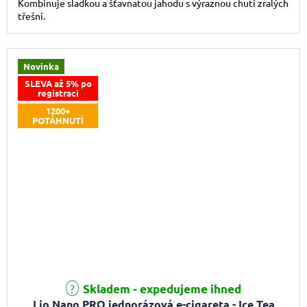
Kombinuje sladkou a šťavnatou jahodu s výraznou chutí zralých
třešní.
Novinka
SLEVA až 5% po
registraci
1200+
POTÁHNUTÍ
Skladem - expedujeme ihned
Lio Nano PRO jednorázová e-cigareta - Ice Tea