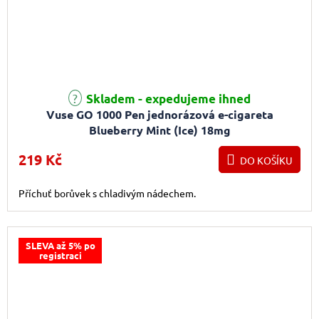
Průměrné hodnocení produktu je 3,7 z 5 hvězdiček.
Skladem - expedujeme ihned
Vuse GO 1000 Pen jednorázová e-cigareta
Blueberry Mint (Ice) 18mg
219 Kč
DO KOŠÍKU
Příchuť borůvek s chladivým nádechem.
SLEVA až 5% po
registraci