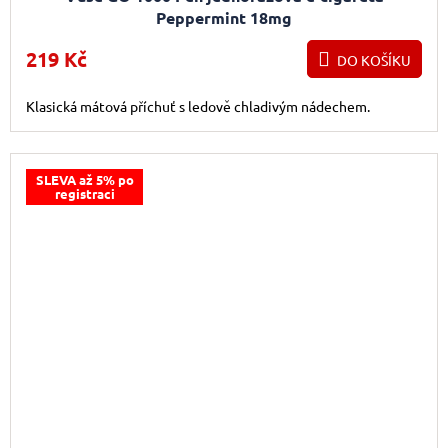
Peppermint 18mg
219 Kč
DO KOŠÍKU
Klasická mátová příchuť s ledově chladivým nádechem.
SLEVA až 5% po
registraci