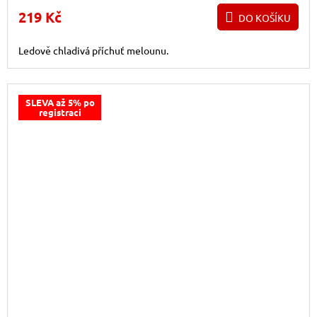
219 Kč
DO KOŠÍKU
Ledově chladivá příchuť melounu.
SLEVA až 5% po
registraci