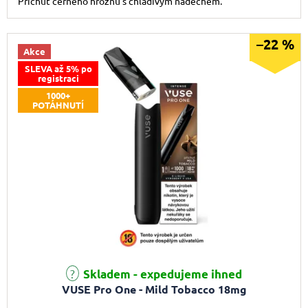
Příchuť černého hroznu s chladivým nádechem.
–22 %
Akce
SLEVA až 5% po
registraci
1000+
POTÁHNUTÍ
Skladem - expedujeme ihned
VUSE Pro One - Mild Tobacco 18mg