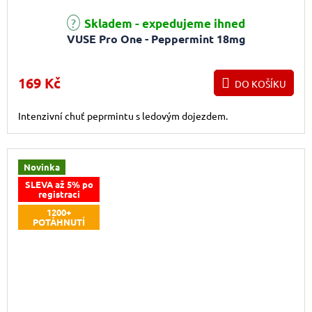
Skladem - expedujeme ihned
VUSE Pro One - Peppermint 18mg
169 Kč
DO KOŠÍKU
Intenzivní chuť peprmintu s ledovým dojezdem.
Novinka
SLEVA až 5% po
registraci
1200+
POTÁHNUTÍ