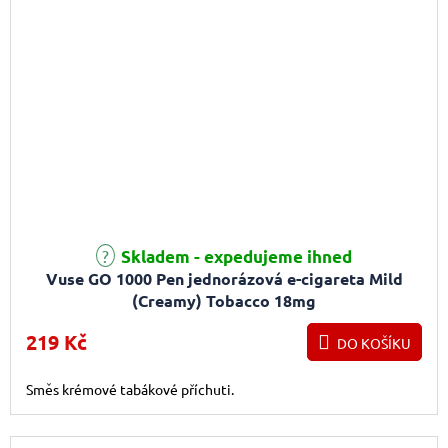
Průměrné hodnocení produktu je 5,0 z 5 hvězdiček.
Skladem - expedujeme ihned
Vuse GO 1000 Pen jednorázová e-cigareta Mild
(Creamy) Tobacco 18mg
219 Kč
DO KOŠÍKU
Směs krémové tabákové příchuti.