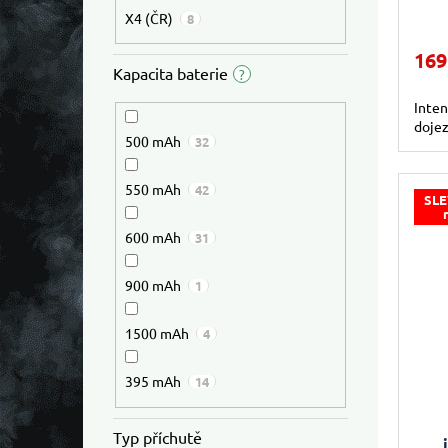
X4 (ČR)
8
169
Kapacita baterie
?
Inten
doje
500 mAh
32
550 mAh
42
SLE
600 mAh
31
900 mAh
1
1500 mAh
4
395 mAh
14
Průmě
Typ příchutě