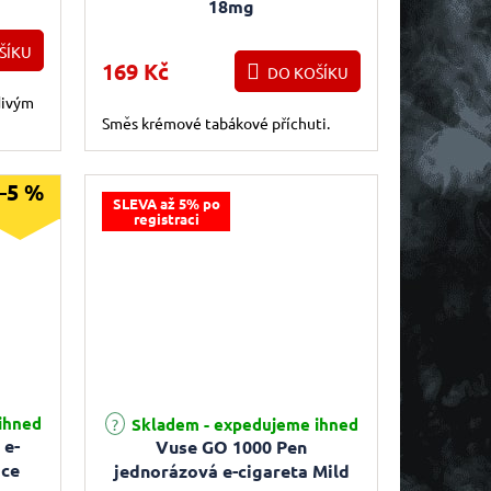
18mg
ŠÍKU
169 Kč
DO KOŠÍKU
divým
Směs krémové tabákové příchuti.
–5 %
SLEVA až 5% po
registraci
e 4,8 z 5 hvězdiček.
Průměrné hodnocení produktu je 5,0 z 5 hvězdiček.
ihned
Skladem - expedujeme ihned
 e-
Vuse GO 1000 Pen
Ice
jednorázová e-cigareta Mild