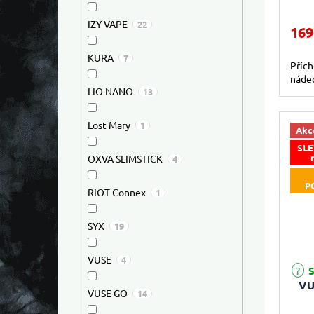
IZY VAPE
22
169
KURA
7
Přích
náde
LIO NANO
13
Lost Mary
1
Akc
SLE
OXVA SLIMSTICK
4
P
RIOT Connex
1
SYX
19
VUSE
4
S
VU
VUSE GO
14