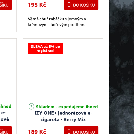
195 Kč
ŠÍKU
DO KOŠÍKU
Věrná chuť tabáčku s jemným a
krémovým chuťovým profilem.
SLEVA až 5% po
registraci
Průměrné hodnocení produktu je 4,5 z 5 hvězdiček.
ihned
Skladem - expedujeme ihned
 e-
IZY ONE+ jednorázová e-
dové
cigareta - Berry Mix
(Bobulovitý mix) 0mg
189 Kč
ŠÍKU
DO KOŠÍKU