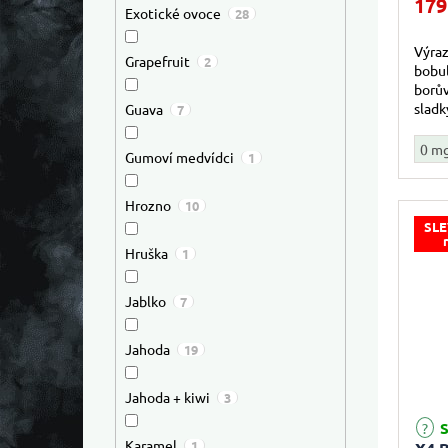
179
Exotické ovoce
28
Výraz
Grapefruit
2
bobul
borův
sladk
Guava
7
inten
0 m
Gumoví medvídci
1
Hrozno
10
SLE
Hruška
1
Jablko
7
Jahoda
19
Jahoda + kiwi
3
S
Karamel
1