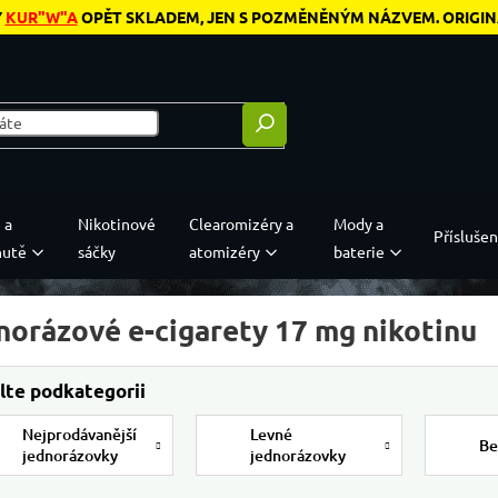
Y
KUR"W"A
OPĚT SKLADEM, JEN S POZMĚNĚNÝM NÁZVEM. ORIGINÁL
 a
Nikotinové
Clearomizéry a
Mody a
Příslušen
hutě
sáčky
atomizéry
baterie
norázové e-cigarety 17 mg nikotinu
Nejprodávanější
Levné
Be
jednorázovky
jednorázovky