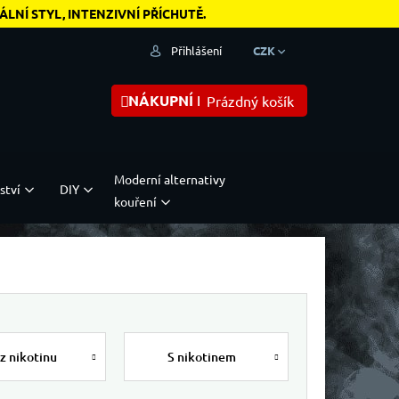
NÍ STYL, INTENZIVNÍ PŘÍCHUTĚ.
Přihlášení
CZK
NÁKUPNÍ KOŠÍK
Prázdný košík
Moderní alternativy
ství
DIY
kouření
z nikotinu
S nikotinem