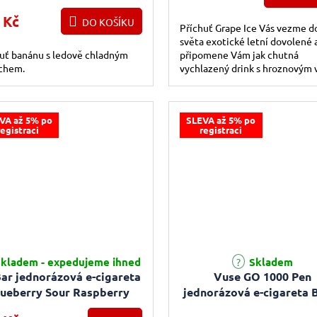
 Kč
DO KOŠÍKU
Příchuť Grape Ice Vás vezme d
světa exotické letní dovolené 
uť banánu s ledově chladným
připomene Vám jak chutná
chem.
vychlazený drink s hroznovým 
VA až 5% po
SLEVA až 5% po
registraci
registraci
rné hodnocení produktu je 5,0 z 5 hvězdiček.
Průměrné hodnocení produktu j
kladem - expedujeme ihned
Skladem
ar jednorázová e-cigareta
Vuse GO 1000 Pen
lueberry Sour Raspberry
jednorázová e-cigareta 
(Borůvka a malina)
Blend 18mg