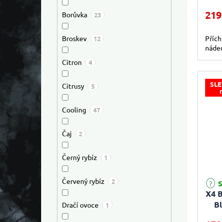
219
Borůvka
23
Přích
Broskev
12
náde
Citron
4
SLE
Citrusy
5
Cooling
47
Čaj
2
Černý rybíz
1
Průmě
Červený rybíz
2
S
X4 B
B
Dračí ovoce
1