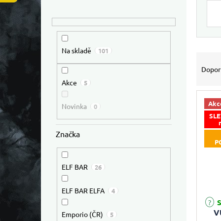
Výpis
Na skladě
101
Řazen
Dopor
Akce
5
Akc
Novinka
0
SLE
Značka
P
ELF BAR
26
ELF BAR ELFA
4
S
V
Emporio (ČR)
5