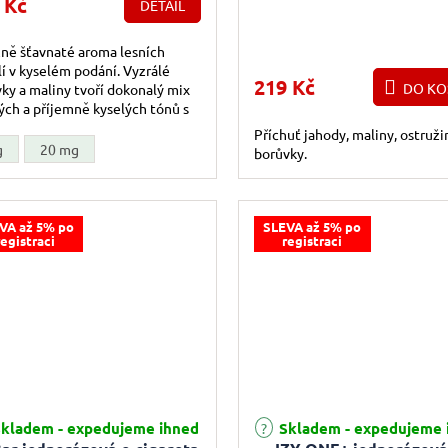
 Kč
DETAIL
ně šťavnaté aroma lesních
í v kyselém podání. Vyzrálé
219 Kč
DO KO
ky a maliny tvoří dokonalý mix
ých a příjemně kyselých tónů s
zivní chutí.
Příchuť jahody, maliny, ostruži
g
20 mg
borůvky.
VA až 5% po
SLEVA až 5% po
registraci
registraci
Průměrné hodnocení produktu j
kladem - expedujeme ihned
Skladem - expedujeme 