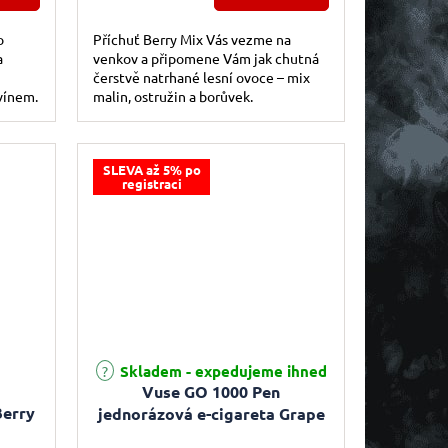
o
Příchuť Berry Mix Vás vezme na
a
venkov a připomene Vám jak chutná
čerstvě natrhané lesní ovoce – mix
vínem.
malin, ostružin a borůvek.
SLEVA až 5% po
registraci
e 2,0 z 5 hvězdiček.
Skladem - expedujeme ihned
Vuse GO 1000 Pen
Berry
jednorázová e-cigareta Grape
Mint (Ice) 18mg