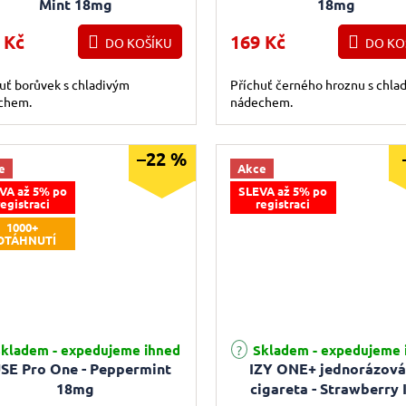
Mint 18mg
18mg
 Kč
169 Kč
DO KOŠÍKU
DO KO
uť borůvek s chladivým
Příchuť černého hroznu s chla
chem.
nádechem.
–22 %
e
Akce
VA až 5% po
SLEVA až 5% po
registraci
registraci
1000+
OTÁHNUTÍ
Průměrné hodnocení produktu j
kladem - expedujeme ihned
Skladem - expedujeme 
SE Pro One - Peppermint
IZY ONE+ jednorázová
18mg
cigareta - Strawberry 