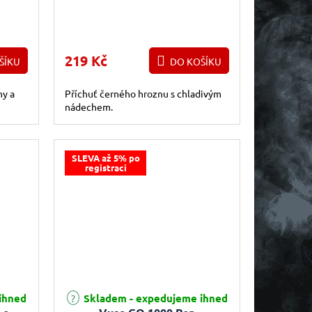
219 Kč
ŠÍKU
DO KOŠÍKU
ny a
Příchuť černého hroznu s chladivým
nádechem.
SLEVA až 5% po
registraci
e 5,0 z 5 hvězdiček.
ihned
Skladem - expedujeme ihned