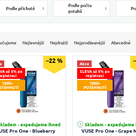
Podle počtu
Podle příchutě
Po
potahů
 produktů
í produktů
učujeme
Nejlevnější
Nejdražší
Nejprodávanější
Abecedně
–22 %
e
Akce
VA až 5% po
SLEVA až 5% po
registraci
registraci
1000+
1000+
OTÁHNUTÍ
POTÁHNUTÍ
kladem - expedujeme ihned
Skladem - expedujeme 
USE Pro One - Blueberry
VUSE Pro One - Grape 