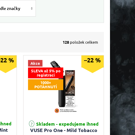
dle značky
128
položek celkem
–22 %
–22 %
Akce
SLEVA až 5% po
registraci
1000+
POTÁHNUTÍ
ihned
Skladem - expedujeme ihned
Mint
VUSE Pro One - Mild Tobacco