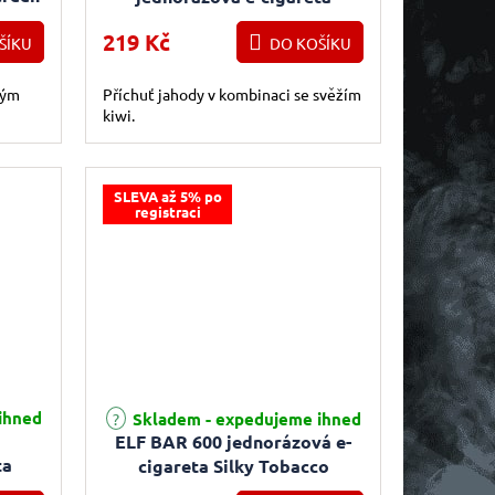
Strawberry Kiwi 18mg
219 Kč
ŠÍKU
DO KOŠÍKU
lým
Příchuť jahody v kombinaci se svěžím
kiwi.
SLEVA až 5% po
registraci
e 3,7 z 5 hvězdiček.
Průměrné hodnocení produktu je 3,3 z 5 hvězdiček.
ihned
Skladem - expedujeme ihned
ELF BAR 600 jednorázová e-
ta
cigareta Silky Tobacco
8mg