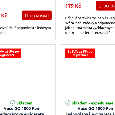
(Ledová jahoda) 18m
179 Kč
DO KO
 Kč
DO KOŠÍKU
Příchuť Strawberry Ice Vás ve
světa letní zábavy a připomen
zivní chuť peprmintu s ledovým
jak chutná miska vychlazených
zdem.
s cukrem na letní terase s kámo
rodinou.
VA až 5% po
SLEVA až 5% po
registraci
registraci
rné hodnocení produktu je 4,4 z 5 hvězdiček.
Průměrné hodnocení produktu j
Skladem
Skladem - expedujeme 
Vuse GO 1000 Pen
Vuse GO 1000 Pen
jednorázová e-cigareta
jednorázová e-cigareta 