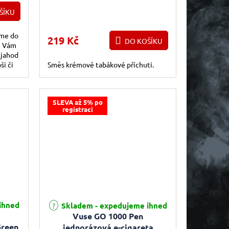
g
(Creamy) Tobacco 18mg
ŠÍKU
zme do
219 Kč
DO KOŠÍKU
e Vám
 jahod
ši či
Směs krémové tabákové příchuti.
SLEVA až 5% po
registraci
e 5,0 z 5 hvězdiček.
Průměrné hodnocení produktu je 4,0 z 5 hvězdiček.
ihned
Skladem - expedujeme ihned
Vuse GO 1000 Pen
Green
jednorázová e-cigareta