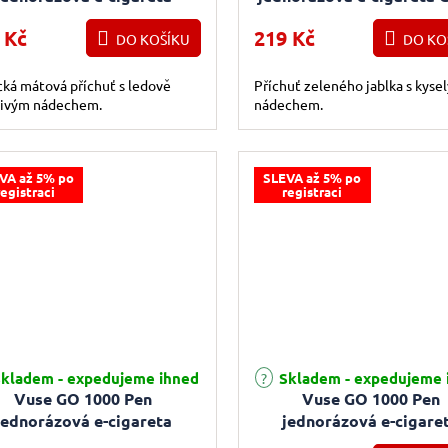
Peppermint 18mg
Apple 18mg
 Kč
219 Kč
DO KOŠÍKU
DO KO
cká mátová příchuť s ledově
Příchuť zeleného jablka s kyse
divým nádechem.
nádechem.
VA až 5% po
SLEVA až 5% po
registraci
registraci
rné hodnocení produktu je 4,0 z 5 hvězdiček.
Průměrné hodnocení produktu j
kladem - expedujeme ihned
Skladem - expedujeme 
Vuse GO 1000 Pen
Vuse GO 1000 Pen
jednorázová e-cigareta
jednorázová e-cigare
ermelon Mint (Ice) 18mg
Blueberry Mint (Ice) 1