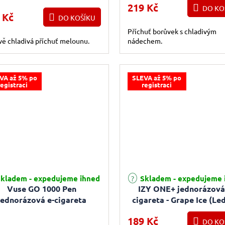
219 Kč
DO KO
 Kč
DO KOŠÍKU
Příchuť borůvek s chladivým
ě chladivá příchuť melounu.
nádechem.
VA až 5% po
SLEVA až 5% po
registraci
registraci
rné hodnocení produktu je 4,5 z 5 hvězdiček.
kladem - expedujeme ihned
Skladem - expedujeme 
Vuse GO 1000 Pen
IZY ONE+ jednorázová
jednorázová e-cigareta
cigareta - Grape Ice (Le
Banana Mint (Ice) 18mg
hrozno) 0mg
189 Kč
DO KO