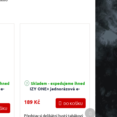
Průměrné hodnocení produktu je 5,0 z 5 hvězdiček.
ihned
Skladem - expedujeme ihned
e-
IZY ONE+ jednorázová e-
our
cigareta - Classic Tobacco
ůvka)
(Klasický tabák) 18mg
189 Kč
DO KOŠÍKU
ŠÍKU
Další produkt
Představ si delikátní hustý tabákový