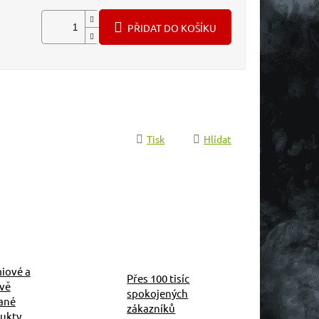
PŘIDAT DO KOŠÍKU
Tisk
Hlídat
iové a
Přes 100 tisíc
ivě
spokojených
ané
zákazníků
ukty