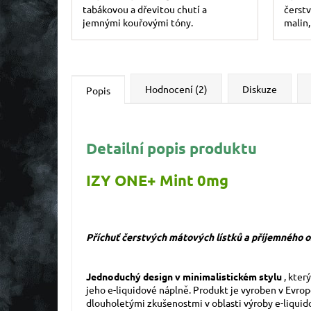
tabákovou a dřevitou chutí a
čerstv
jemnými kouřovými tóny.
malin,
Hodnocení (2)
Diskuze
Popis
Detailní popis produktu
IZY ONE+ Mint 0mg
Příchuť čerstvých mátových lístků a příjemného o
Jednoduchý design v minimalistickém stylu
, kter
jeho e-liquidové náplně. Produkt je vyroben v Evro
dlouholetými zkušenostmi v oblasti výroby e-liquid