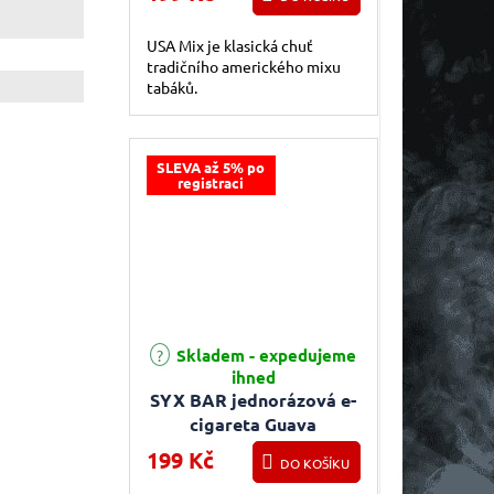
USA Mix je klasická chuť
tradičního amerického mixu
tabáků.
SLEVA až 5% po
registraci
Skladem - expedujeme
ihned
SYX BAR jednorázová e-
cigareta Guava
Granadilla
199 Kč
DO KOŠÍKU