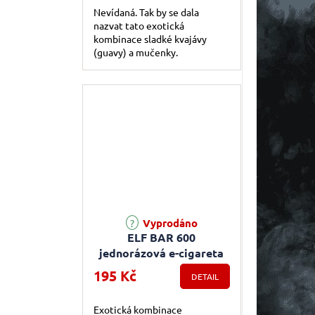
Nevídaná. Tak by se dala
nazvat tato exotická
kombinace sladké kvajávy
(guavy) a mučenky.
Vyprodáno
ELF BAR 600
jednorázová e-cigareta
Kiwi Passion Fruit Guava
195 Kč
DETAIL
Exotická kombinace