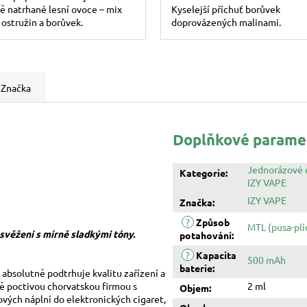
ě natrhané lesní ovoce – mix
Kyselejší příchuť borůvek
 ostružin a borůvek.
doprovázených malinami.
Značka
Doplňkové parame
Jednorázové 
Kategorie
:
IZY VAPE
IZY VAPE
Značka
:
?
Způsob
MTL (pusa-plí
svěžení s mírně sladkými tóny.
potahování
:
?
Kapacita
500 mAh
baterie
:
ý absolutně podtrhuje kvalitu zařízení a
pě poctivou chorvatskou firmou s
2 ml
Objem
:
ových náplní do elektronických cigaret,