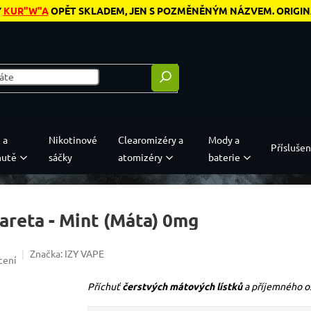
Y
KUR"W"A
OPĚT SKLADEM, JEN S POZMĚNĚNÝM NÁZVEM. ORIGINÁL
 a
Nikotinové
Clearomizéry a
Mody a
Příslušen
hutě
sáčky
atomizéry
baterie
areta - Mint (Máta) 0mg
Značka:
IZY VAPE
4,0 z 5 hvězdiček.
cení
Příchuť
čerstvých mátových lístků
a příjemného o