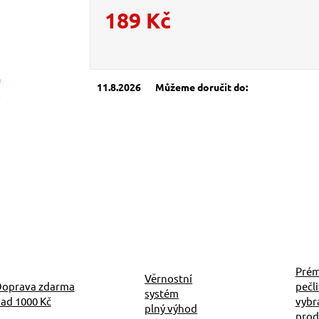
189 Kč
Měrná cena:
11.8.2026
Můžeme doručit do:
Prém
Věrnostní
oprava zdarma
pečl
systém
ad 1000 Kč
vybr
plný výhod
prod