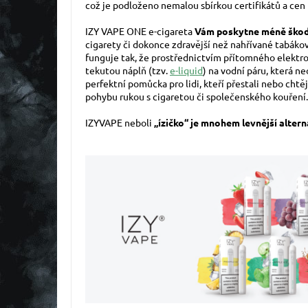
což je podloženo nemalou sbírkou certifikátů a cen 
IZY VAPE ONE e-cigareta
Vám poskytne méně škodl
cigarety či dokonce zdravější než nahřívané tabáko
funguje tak, že prostřednictvím přítomného elek
tekutou náplň (tzv.
e-liquid
) na vodní páru, která n
perfektní pomůcka pro lidi, kteří přestali nebo chtě
pohybu rukou s cigaretou či společenského kouření
.
IZYVAPE neboli
„ízičko“ je mnohem levnější altern