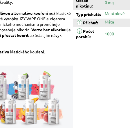
Obsah
kvality
.
0 mg
nikotinu
:
ivou alternativu kouření
než klasické
Mentolové
Typ příchutě
:
vé výrobky. IZY VAPE ONE e-cigareta
Máta
?
Příchuť
:
tronického mechanismu přeměňuje
eobsahuje nikotin.
Verze bez nikotinu
je
?
Počet
1000
jí
přestat kouřit
a zůstal jim návyk
potahů
:
ativa
klasického kouření.