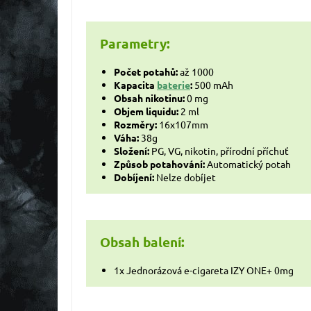
Parametry:
Počet potahů:
až 1000
Kapacita
baterie
:
500 mAh
Obsah nikotinu:
0 mg
Objem liquidu:
2 ml
Rozměry:
16x107mm
Váha:
38g
Složen
í:
PG, VG, nikotin, přírodní příchuť
Způsob potahování:
Automatický potah
Dobíjení:
Nelze dobíjet
Obsah balení:
1x Jednorázová e-cigareta IZY ONE+ 0mg