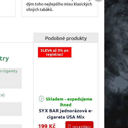
dým toho nejlepšího mixu klasických
silných tabáků.
SLEVA až 5% po
registraci
try
e-cigarety
ce)
Skladem - expedujeme
Průměrné hodnocení produktu je 4,3 z 5 hvězdiče
ihned
SYX BAR jednorázová e-
cigareta USA Mix
199 Kč
DO KOŠÍKU