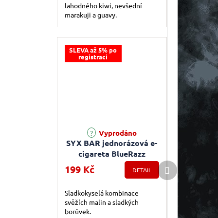
lahodného kiwi, nevšední
marakuji a guavy.
SLEVA až 5% po
registraci
Průměrné hodnocení produktu je 5,0 z 5 hvězdiče
Vyprodáno
SYX BAR jednorázová e-
cigareta BlueRazz
Další produkt
199 Kč
DETAIL
Sladkokyselá kombinace
svěžích malin a sladkých
borůvek.