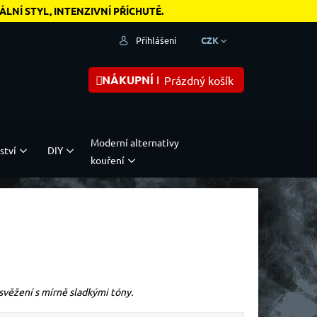
NÍ STYL, INTENZIVNÍ PŘÍCHUTĚ.
Přihlášení
CZK
NÁKUPNÍ KOŠÍK
Prázdný košík
Moderní alternativy
ství
DIY
kouření
svěžení s mírně sladkými tóny.