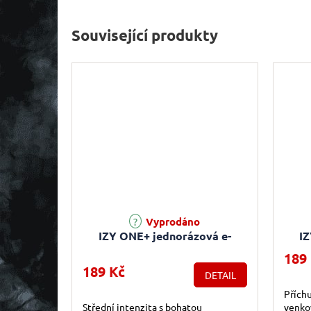
Související produkty
Vyprodáno
IZY ONE+ jednorázová e-
IZ
cigareta - Rich Tobacco
189
(Tabák) 18mg
(
189 Kč
DETAIL
Přích
Střední intenzita s bohatou
venko