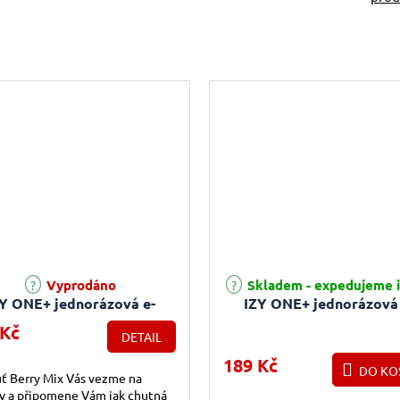
Vyprodáno
Skladem - expedujeme 
Y ONE+ jednorázová e-
IZY ONE+ jednorázová 
cigareta - Berry Mix
cigareta - Blueberry S
 Kč
DETAIL
Bobulovitý mix) 18mg
Raspberry (Malina a bor
18mg
189 Kč
DO KO
uť Berry Mix Vás vezme na
v a připomene Vám jak chutná