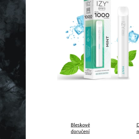
Bleskové
D
doručení
n