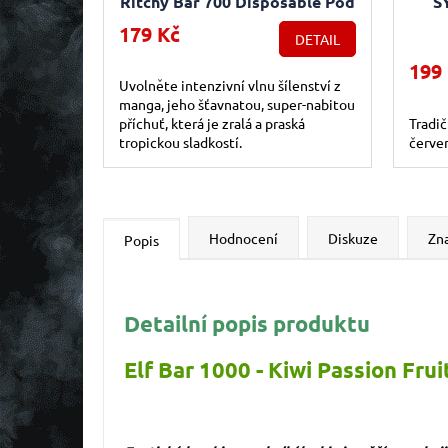
Ritchy Bar 700 Disposable Pod
S
- Triple Mango (Mango) 20mg
179 Kč
DETAIL
199
Uvolněte intenzivní vlnu šílenství z
manga, jeho šťavnatou, super-nabitou
příchuť, která je zralá a praská
Tradi
tropickou sladkostí.
červen
Hodnocení
Diskuze
Zn
Popis
Detailní popis produktu
Elf Bar 1000 - Kiwi Passion Fru