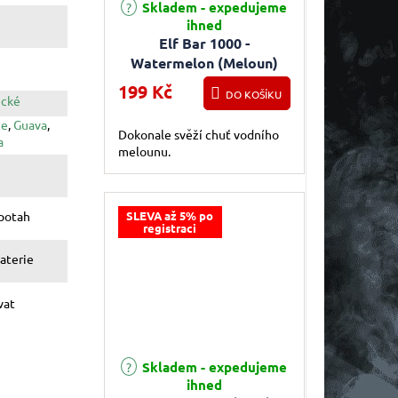
Skladem - expedujeme
ihned
Elf Bar 1000 -
Watermelon (Meloun)
20mg
199 Kč
DO KOŠÍKU
ické
ce
,
Guava
,
Dokonale svěží chuť vodního
a
melounu.
SLEVA až 5% po
potah
registraci
aterie
vat
Skladem - expedujeme
ihned