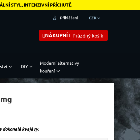
NÍ STYL, INTENZIVNÍ PŘÍCHUTĚ.
Přihlášení
CZK
NÁKUPNÍ KOŠÍK
Prázdný košík
Moderní alternativy
ství
DIY
kouření
20mg
 a dokonalé kvajávy
.