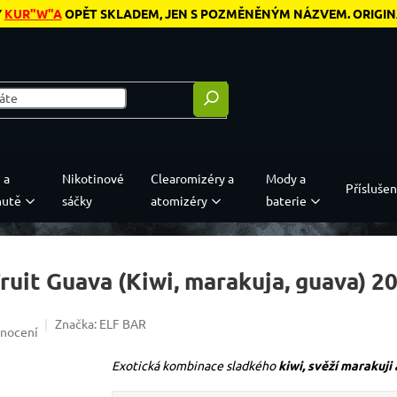
Y
KUR"W"A
OPĚT SKLADEM, JEN S POZMĚNĚNÝM NÁZVEM. ORIGINÁL
 a
Nikotinové
Clearomizéry a
Mody a
Příslušen
hutě
sáčky
atomizéry
baterie
Fruit Guava (Kiwi, marakuja, guava) 
Značka:
ELF BAR
0,0 z 5 hvězdiček.
dnocení
Exotická kombinace sladkého
kiwi, svěží marakuji