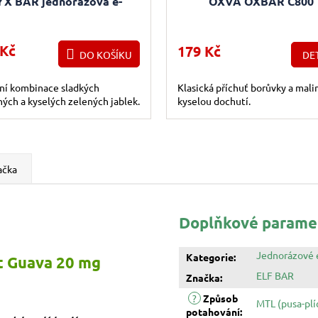
YX BAR jednorázová e-
OXVA OXBAR C800
cigareta Double Apple
jednorázová e-cigareta
Blueberry Raspberry (Bo
a malina) 16mg
 Kč
179 Kč
DO KOŠÍKU
DET
ční kombinace sladkých
Klasická příchuť borůvky a mali
ých a kyselých zelených jablek.
kyselou dochutí.
ačka
Doplňkové parame
Jednorázové 
Kategorie
:
it Guava 20 mg
ELF BAR
Značka
:
?
Způsob
MTL (pusa-plí
potahování
: