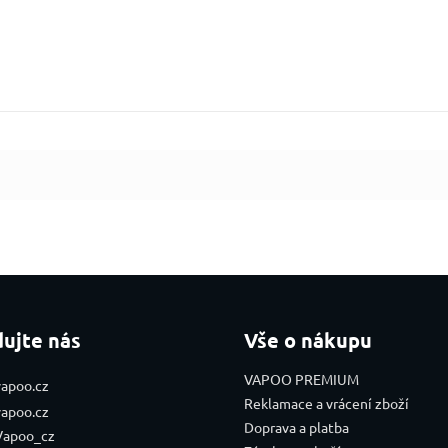
dujte nás
Vše o nákupu
VAPOO PREMIUM
vapoo.cz
Reklamace a vrácení zboží
vapoo.cz
Doprava a platba
Vapoo_cz