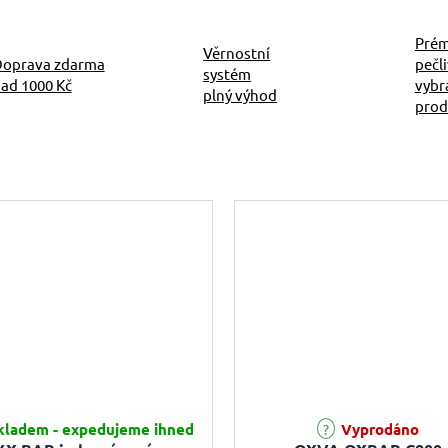
Prém
Věrnostní
oprava zdarma
pečl
systém
ad 1000 Kč
vybr
plný výhod
prod
ladem - expedujeme ihned
Vyprodáno