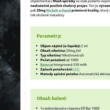
implementaci
Mesh spirálky
se však podařilo nejen
neskutečně posilnit chuťový projev
. Ten je
výrazn
pak
20mg
NicSalt
e-liquid
prémiové kvality
, který
tak zkušené matadory
Parametry:
Objem náplně (e-liquidu):
2 ml
Obsah nikotinu:
20mg /ml
Typ nikotinu:
Nikotinová sůl
Počet potažení:
až 1000
Baterie
:
Integrovaná 550 mAh
Způsob potahování:
MTL
Metody spínání potahu:
Automatická aktiva
Obsah balení:
1x jednorázová e-cigareta Elf Bar 1000