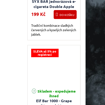
SYX BAR jednorázová e-
cigareta Double Apple
199 Kč
DO KOŠÍKU
Tradiční kombinace sladkých
červených a kyselých zelených
jablek.
SLEVA až 5% po
registraci
Skladem - expedujeme
ihned
Elf Bar 1000 - Grape