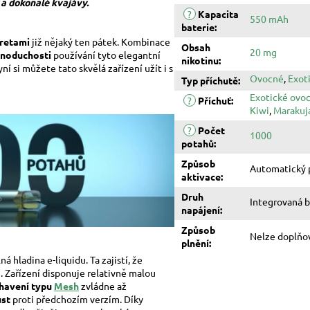
 a dokonalé kvajávy
.
?
Kapacita
550 mAh
baterie
:
aretami
již nějaký ten pátek. Kombinace
Obsah
20 mg
dnoduchosti
používání tyto elegantní
nikotinu
:
í si můžete tato skvělá zařízení užít i s
Ovocné
,
Exot
Typ příchutě
:
Exotické ovo
?
Příchuť
:
Kiwi
,
Marakuj
?
Počet
1000
potahů
:
Způsob
Automatický 
aktivace
:
Druh
Integrovaná b
napájení
:
Způsob
Nelze doplňo
plnění
:
lná hladina
e-liquidu
. Ta zajistí, že
. Zařízení disponuje relativně malou
havení typu
Mesh
zvládne až
ůst
proti předchozím verzím. Díky