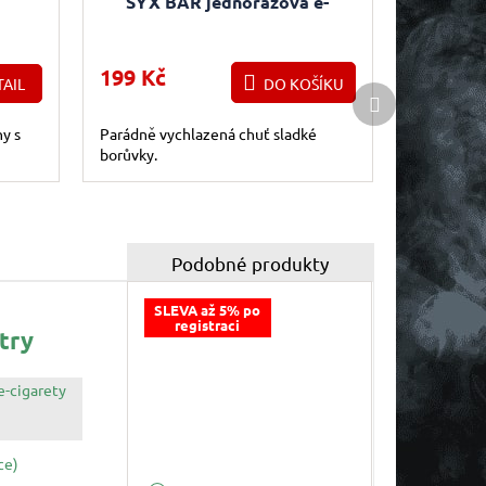
SYX BAR jednorázová e-
 -
cigareta Blueberry Ice
růvka
199 Kč
AIL
DO KOŠÍKU
Další produkt
ny s
Parádně vychlazená chuť sladké
borůvky.
SLEVA až 5% po
registraci
try
e-cigarety
ce)