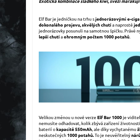
Exotická kombinace sladkého kiwi, svěží marakuji
Elf Bar je jedničkou na trhu s
jednorázovými e-cig
dokonalého projevu, skvělých chutí
a naprosté
je
jednorázovky posunuli na samotnou špičku. Právě nyn
lepší chutí
a
ohromným počtem 1000 potahů
.
Velikou změnou u nové verze
Elf Bar 1000
je vidite
nemusíte odhadovat, kolik zbývá zařízení životnosti
baterií o
kapacitě 550mAh
, ale díky vychytanému
ž
neskutečných
1000 potahů.
To je neuvěřitelný
nár