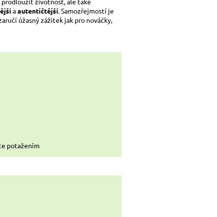
 prodloužit životnost, ale také
ější
a
autentičtější
. Samozřejmostí je
 zaručí úžasný zážitek jak pro nováčky,
ce potažením