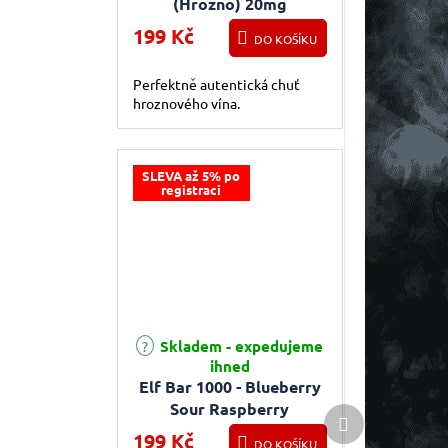
(Hrozno) 20mg
199 Kč
DO KOŠÍKU
Perfektně autentická chuť
hroznového vína.
SLEVA až 5% po
registraci
Skladem - expedujeme
Průměrné hodnocení produktu je 3,0 z 5 hvězdiče
ihned
Elf Bar 1000 - Blueberry
Sour Raspberry
Další produkt
(Borůvka, malina) 20mg
199 Kč
DO KOŠÍKU