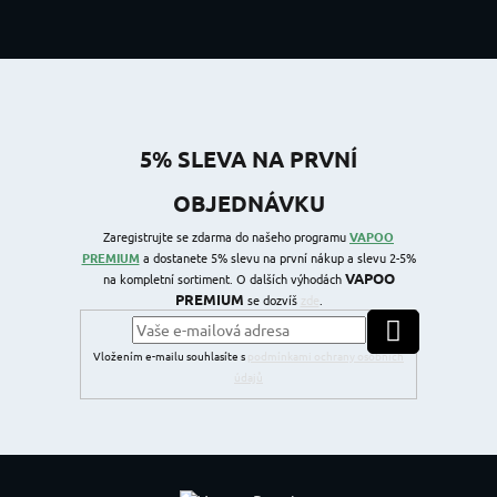
5% SLEVA NA PRVNÍ
OBJEDNÁVKU
Zaregistrujte se zdarma do našeho programu
VAPOO
PREMIUM
a dostanete 5% slevu na první nákup a slevu 2-5%
VAPOO
na kompletní sortiment. O dalších výhodách
PREMIUM
se dozvíš
zde
.
PŘIHLÁSIT SE
Vložením e-mailu souhlasíte s
podmínkami ochrany osobních
údajů