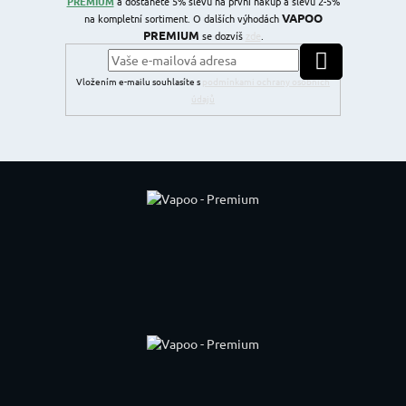
PREMIUM
a dostanete 5% slevu na první nákup a slevu 2-5%
VAPOO
na kompletní sortiment. O dalších výhodách
PREMIUM
se dozvíš
zde
.
PŘIHLÁSIT SE
Vložením e-mailu souhlasíte s
podmínkami ochrany osobních
údajů