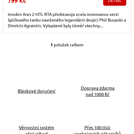
799 Kč
DETAIL
Innokin Ares 2 MTL RTA představuje zcela inovovanou verzi
špičkového tanku navrženého legendární dvojicí Phil Busardo a
Dimitris Agraiotis. Vylepšené byly téměř všechny...
1
položek celkem
Ovládací prvky výpis
Doprava zdarma
Bleskové doručení
nad 1000 Kč
Věrnostní systém
Přes 100 tisíc
plný výhod
spokojených zákazníků