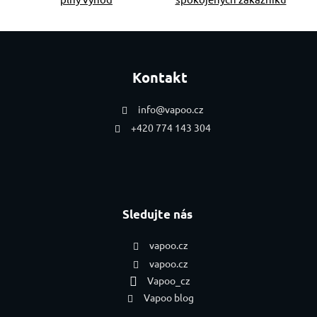
Zápatí
Kontakt
info
@
vapoo.cz
+420 774 143 304
Sledujte nás
vapoo.cz
vapoo.cz
Vapoo_cz
Vapoo blog