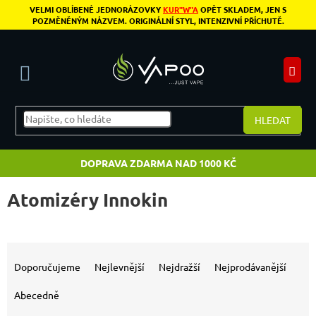
Přejít na obsah
VELMI OBLÍBENÉ JEDNORÁZOVKY
KUR"W"A
OPĚT SKLADEM, JEN S
POZMĚNĚNÝM NÁZVEM. ORIGINÁLNÍ STYL, INTENZIVNÍ PŘÍCHUTĚ.
N
HLEDAT
DOPRAVA ZDARMA NAD 1000 KČ
Atomizéry Innokin
Výpis produktů
Řazení produktů
Doporučujeme
Nejlevnější
Nejdražší
Nejprodávanější
Abecedně