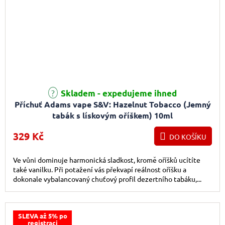
Skladem - expedujeme ihned
Příchuť Adams vape S&V: Hazelnut Tobacco (Jemný
tabák s lískovým oříškem) 10ml
329 Kč
DO KOŠÍKU
Ve vůni dominuje harmonická sladkost, kromě oříšků ucítíte
také vanilku. Při potažení vás překvapí reálnost oříšku a
dokonale vybalancovaný chuťový profil dezertního tabáku,...
SLEVA až 5% po
registraci