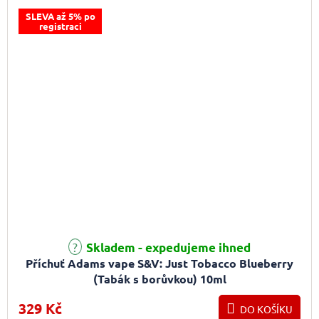
SLEVA až 5% po
registraci
Skladem - expedujeme ihned
Příchuť Adams vape S&V: Just Tobacco Blueberry
(Tabák s borůvkou) 10ml
329 Kč
DO KOŠÍKU