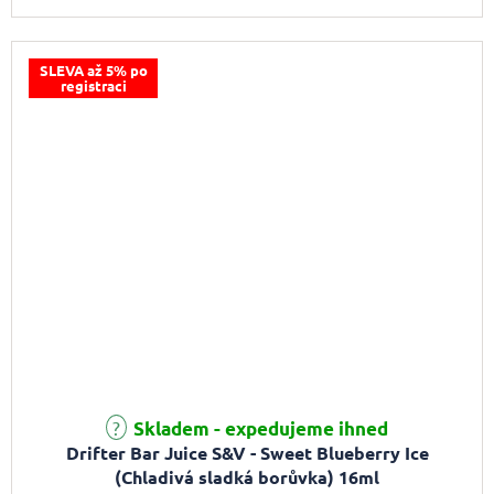
SLEVA až 5% po
registraci
Skladem - expedujeme ihned
Drifter Bar Juice S&V - Sweet Blueberry Ice
(Chladivá sladká borůvka) 16ml