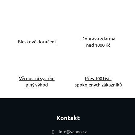
Doprava zdarma
Bleskové doručení
nad 1000 Kč
Věrnostní systém
Přes 100 tisíc
plný výhod
spokojených zákazníků
Zápatí
Kontakt
info
@
vapoo.cz