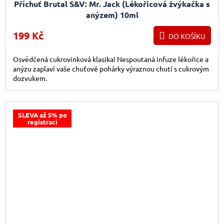
Příchuť Brutal S&V: Mr. Jack (Lékořicová žvýkačka s
anýzem) 10ml
199 Kč
DO KOŠÍKU
Osvědčená cukrovinková klasika! Nespoutaná infuze lékořice a
anýzu zaplaví vaše chuťové pohárky výraznou chutí s cukrovým
dozvukem.
SLEVA až 5% po
registraci