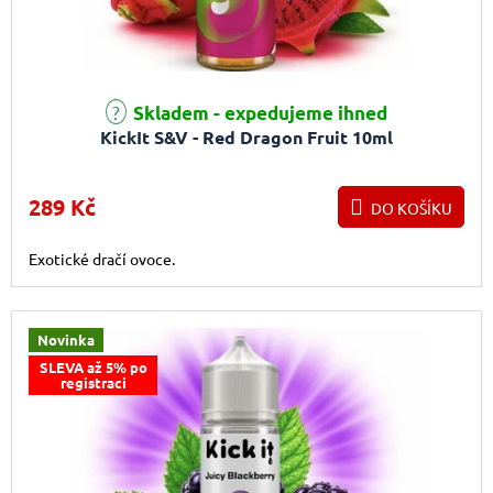
Skladem - expedujeme ihned
KickIt S&V - Red Dragon Fruit 10ml
289 Kč
DO KOŠÍKU
Exotické dračí ovoce.
Novinka
SLEVA až 5% po
registraci