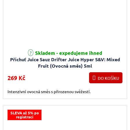
Skladem - expedujeme ihned
Příchuť Juice Sauz Drifter Juice Hyper S&V: Mixed
Fruit (Ovocná směs) 5ml
269 Kč
DO KOŠÍKU
Intenzivní ovocná směs s přirozenou svěžestí.
SLEVA až 5% po
registraci