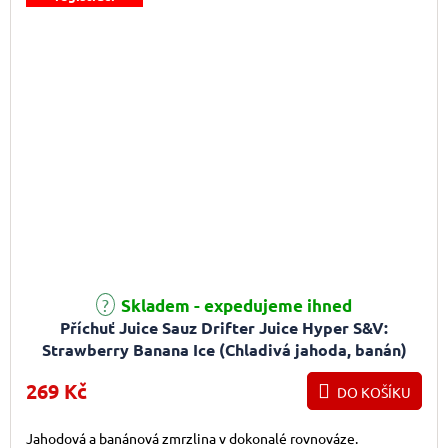
Průměrné hodnocení produktu je 5,0 z 5 hvězdiček.
Skladem - expedujeme ihned
Příchuť Juice Sauz Drifter Juice Hyper S&V:
Strawberry Banana Ice (Chladivá jahoda, banán)
5ml
269 Kč
DO KOŠÍKU
Jahodová a banánová zmrzlina v dokonalé rovnováze.