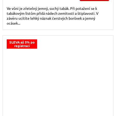
Ve vůni je zřetelný jemný, suchý tabák. Při potažení se k
tabákovým listům přidá nádech zemitosti a štiplavosti. V
závěru ucítíte lehký náznak čerstvých borůvek a jemný
ocásek...
SLEVA až 5% po
registraci