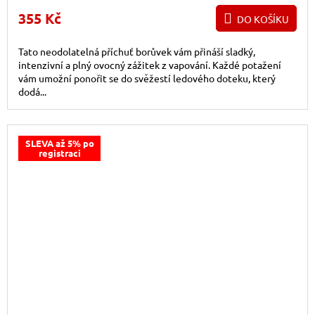
355 Kč
DO KOŠÍKU
Tato neodolatelná příchuť borůvek vám přináší sladký,
intenzivní a plný ovocný zážitek z vapování. Každé potažení
vám umožní ponořit se do svěžestí ledového doteku, který
dodá...
SLEVA až 5% po
registraci