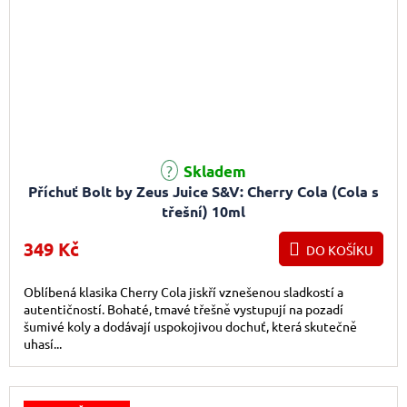
Skladem
Příchuť Bolt by Zeus Juice S&V: Cherry Cola (Cola s
třešní) 10ml
349 Kč
DO KOŠÍKU
Oblíbená klasika Cherry Cola jiskří vznešenou sladkostí a
autentičností. Bohaté, tmavé třešně vystupují na pozadí
šumivé koly a dodávají uspokojivou dochuť, která skutečně
uhasí...