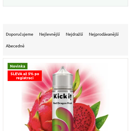
Výpis produktů
Řazení produktů
Doporučujeme
Nejlevnější
Nejdražší
Nejprodávanější
Abecedně
Novinka
SLEVA až 5% po
registraci