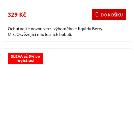
329 Kč
DO KOŠÍKU
Ochutnejte novou verzi výborného e-liquidu Berry
Mix. Osvěžující mix lesních bobulí.
SLEVA až 5% po
registraci