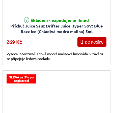
Skladem - expedujeme ihned
Příchuť Juice Sauz Drifter Juice Hyper S&V: Blue
Razz Ice (Chladivá modrá malina) 5ml
269 Kč
DO KOŠÍKU
Vysoce intenzivní ledově modrá malinová limonáda. V závěru
se připojuje ledová coolada.
SLEVA až 5% po
registraci