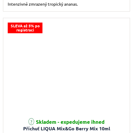
Intenzivně zmrazený tropický ananas.
SLEVA až 5% po
registraci
Skladem - expedujeme ihned
Příchuť LIQUA Mix&Go Berry Mix 10ml