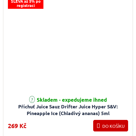
SLEVA až 5% po
registraci
Skladem - expedujeme ihned
Příchuť Juice Sauz Drifter Juice Hyper S&V:
Pineapple Ice (Chladivý ananas) 5ml
269 Kč
DO KOŠÍKU