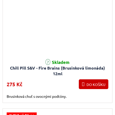
Skladem
Chill Pill S&V - Fire Brains (Brusinková limonáda)
12ml
275 Kč
DO KOŠÍKU
Brusinková chuť s ovocnými podtóny.