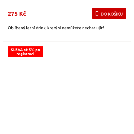
275 Kč
DO KOŠÍKU
Oblíbený letní drink, který si nemůžete nechat ujít!
SLEVA až 5% po
registraci