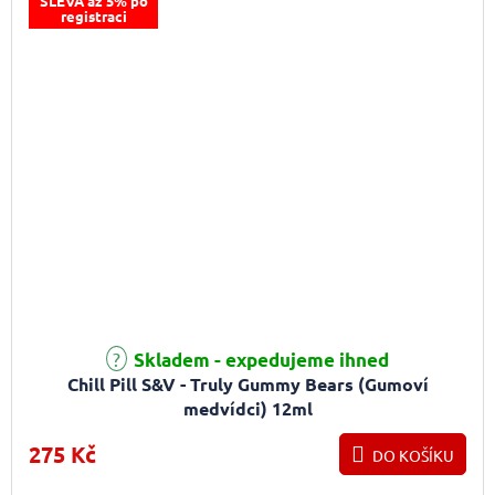
SLEVA až 5% po
registraci
Skladem - expedujeme ihned
Chill Pill S&V - Truly Gummy Bears (Gumoví
medvídci) 12ml
275 Kč
DO KOŠÍKU