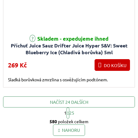
Skladem - expedujeme ihned
Příchuť Juice Sauz Drifter Juice Hyper S&V: Sweet
Blueberry Ice (Chladivá borůvka) 5ml
269 Kč
DO KOŠÍKU
Sladká borůvková zmrzlina s osvěžujícím podtónem.
NAČÍST 24 DALŠÍCH
1
25
Ovládací prvky výpis
Stránkování
580
položek celkem
NAHORU