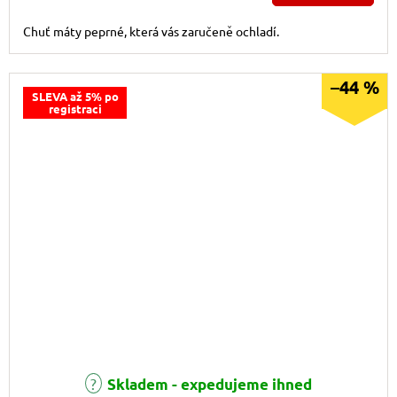
Chuť máty peprné, která vás zaručeně ochladí.
–44 %
SLEVA až 5% po
registraci
Skladem - expedujeme ihned