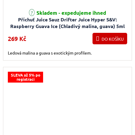
Skladem - expedujeme ihned
Příchuť Juice Sauz Drifter Juice Hyper S&V:
Raspberry Guava Ice (Chladivý malina, guava) 5ml
269 Kč
DO KOŠÍKU
Ledová malina a guava s exotickým profilem.
SLEVA až 5% po
registraci