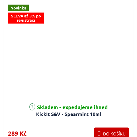
Novinka
SLEVA až 5% po
registraci
Skladem - expedujeme ihned
KickIt S&V - Spearmint 10ml
289 Kč
DO KOŠÍKU