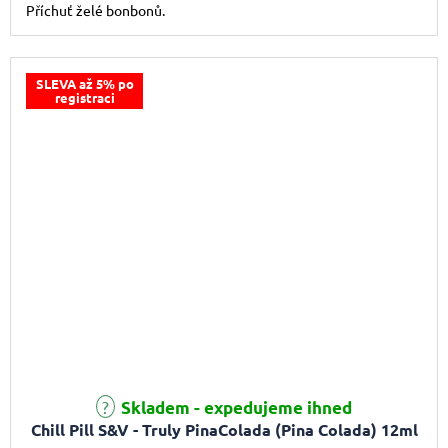
Příchuť želé bonbonů.
SLEVA až 5% po
registraci
Skladem - expedujeme ihned
Chill Pill S&V - Truly PinaColada (Pina Colada) 12ml