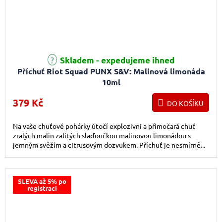
Průměrné hodnocení produktu je 5,0 z 5 hvězdiček.
Skladem - expedujeme ihned
Příchuť Riot Squad PUNX S&V: Malinová limonáda
10ml
379 Kč
DO KOŠÍKU
Na vaše chuťové pohárky útočí explozivní a přímočará chuť
zralých malin zalitých slaďoučkou malinovou limonádou s
jemným svěžím a citrusovým dozvukem. Příchuť je nesmírně...
SLEVA až 5% po
registraci