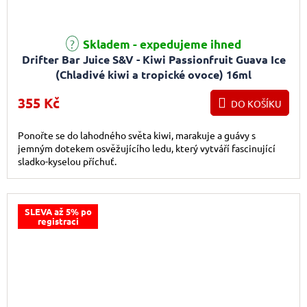
Skladem - expedujeme ihned
Drifter Bar Juice S&V - Kiwi Passionfruit Guava Ice
(Chladivé kiwi a tropické ovoce) 16ml
355 Kč
DO KOŠÍKU
Ponořte se do lahodného světa kiwi, marakuje a guávy s
jemným dotekem osvěžujícího ledu, který vytváří fascinující
sladko-kyselou příchuť.
SLEVA až 5% po
registraci