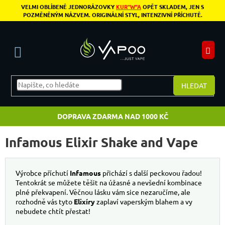
Přejít na obsah
VELMI OBLÍBENÉ JEDNORÁZOVKY
KUR"W"A
OPĚT SKLADEM, JEN S
POZMĚNĚNÝM NÁZVEM. ORIGINÁLNÍ STYL, INTENZIVNÍ PŘÍCHUTĚ.
N
HLEDAT
DOPRAVA ZDARMA NAD 1000 KČ
Infamous Elixir Shake and Vape
Výrobce příchutí
Infamous
přichází s další peckovou řadou!
Tentokrát se můžete těšit na úžasné a nevšední kombinace
plné překvapení. Věčnou lásku vám sice nezaručíme, ale
rozhodně vás tyto
Elixíry
zaplaví vaperským blahem a vy
nebudete chtít přestat!