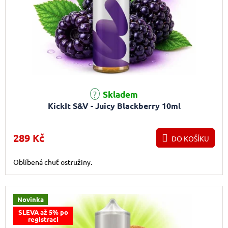
Skladem
KickIt S&V - Juicy Blackberry 10ml
289 Kč
DO KOŠÍKU
Oblíbená chuť ostružiny.
Novinka
SLEVA až 5% po
registraci