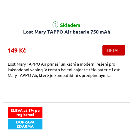
Průměrné hodnocení produktu je 5,0 z 5 hvězdiček.
Skladem
Lost Mary TAPPO Air baterie 750 mAh
149 Kč
DETAIL
Lost Mary TAPPO Air přináší unikátní a moderní řešení pro
každodenní vaping. V tomto balení najdete tělo baterie Lost
Mary TAPPO Air, které je kompatibilní s předplněnými...
SLEVA až 5% po
registraci
DOPRAVA
ZDARMA