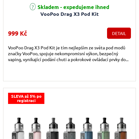
Skladem - expedujeme ihned
VooPoo Drag X3 Pod Kit
999 Kč
DETAIL
VooPoo Drag X3 Pod Kit je tím nejlepším ze světa pod modů
značky VooPoo, spojuje nekompromisní výkon, bezpečný
vaping, vynikající podání chuti a pokrokové ovládací prvky do...
SLEVA až 5% po
registraci