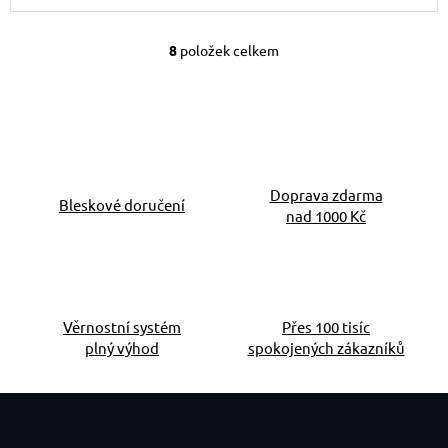
8
položek celkem
Ovládací prvky výpis
Doprava zdarma
Bleskové doručení
nad 1000 Kč
Věrnostní systém
Přes 100 tisíc
plný výhod
spokojených zákazníků
Zápatí