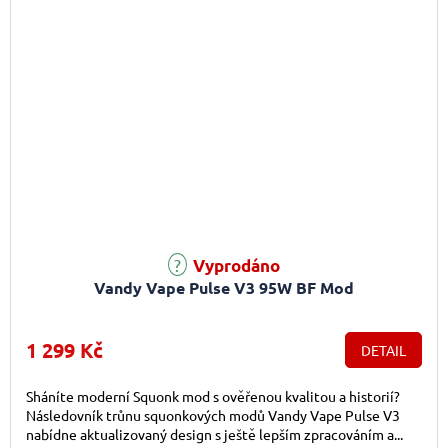
Vyprodáno
Vandy Vape Pulse V3 95W BF Mod
1 299 Kč
DETAIL
Sháníte moderní Squonk mod s ověřenou kvalitou a historií?
Následovník trůnu squonkových modů Vandy Vape Pulse V3
nabídne aktualizovaný design s ještě lepším zpracováním a...