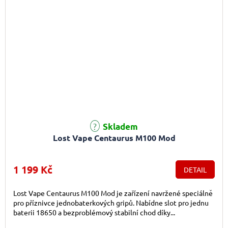
Průměrné hodnocení produktu je 5,0 z 5 hvězdiček.
Skladem
Lost Vape Centaurus M100 Mod
1 199 Kč
DETAIL
Lost Vape Centaurus M100 Mod je zařízení navržené speciálně
pro příznivce jednobaterkových gripů. Nabídne slot pro jednu
baterii 18650 a bezproblémový stabilní chod díky...