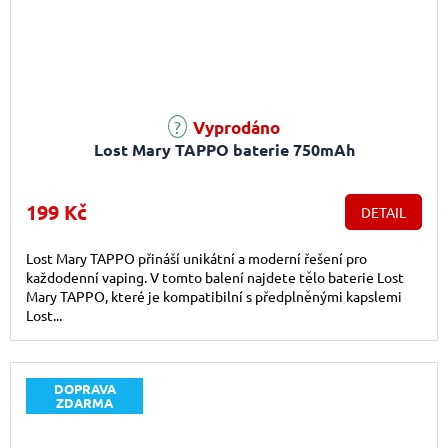
Průměrné hodnocení produktu je 1,0 z 5 hvězdiček.
Vyprodáno
Lost Mary TAPPO baterie 750mAh
199 Kč
DETAIL
Lost Mary TAPPO přináší unikátní a moderní řešení pro
každodenní vaping. V tomto balení najdete tělo baterie Lost
Mary TAPPO, které je kompatibilní s předplněnými kapslemi
Lost...
DOPRAVA
ZDARMA