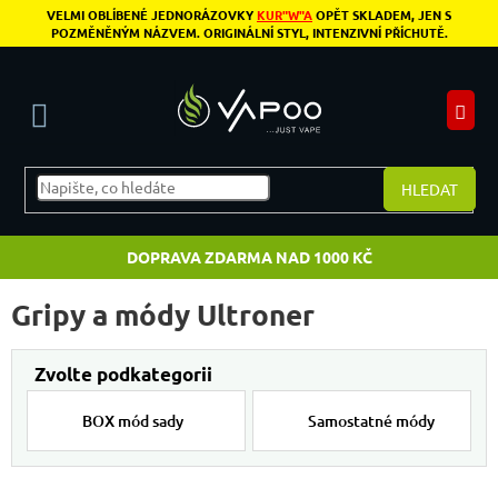
Přejít na obsah
VELMI OBLÍBENÉ JEDNORÁZOVKY
KUR"W"A
OPĚT SKLADEM, JEN S
POZMĚNĚNÝM NÁZVEM. ORIGINÁLNÍ STYL, INTENZIVNÍ PŘÍCHUTĚ.
N
HLEDAT
DOPRAVA ZDARMA NAD 1000 KČ
Gripy a módy Ultroner
BOX mód sady
Samostatné módy
Výpis produktů