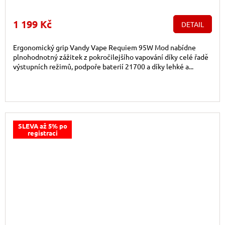
1 199 Kč
DETAIL
Ergonomický grip Vandy Vape Requiem 95W Mod nabídne
plnohodnotný zážitek z pokročilejšího vapování díky celé řadě
výstupních režimů, podpoře baterií 21700 a díky lehké a...
SLEVA až 5% po
registraci