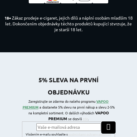
Zákaz prodeje e-cigaret, jejich dílů a náplní osobám mladším 18
18+
let. Dokončením objednávky těchto produktů kupující stvrzuje, že
je starší 18 let.
5% SLEVA NA PRVNÍ
OBJEDNÁVKU
Zaregistrujte se zdarma do našeho programu
VAPOO
PREMIUM
a dostanete 5% slevu na první nákup a slevu 2-5%
VAPOO
na kompletní sortiment. O dalších výhodách
PREMIUM
se dozvíš
zde
.
PŘIHLÁSIT SE
Vložením e-mailu souhlasíte s
podmínkami ochrany osobních