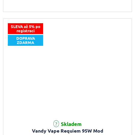
SLEVA až 5% po
registraci
DOPRAVA
ZDARMA
Průměrné hodnocení produktu je 5,0 z 5 hvězdiček.
Skladem
Vandy Vape Requiem 95W Mod