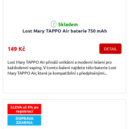
Průměrné hodnocení produktu je 5,0 z 5 hvězdiček.
Skladem
Lost Mary TAPPO Air baterie 750 mAh
149 Kč
DETAIL
Lost Mary TAPPO Air přináší unikátní a moderní řešení pro
každodenní vaping. V tomto balení najdete tělo baterie Lost
Mary TAPPO Air, které je kompatibilní s předplněnými...
SLEVA až 5% po
registraci
DOPRAVA
ZDARMA