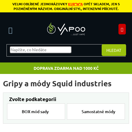
Přejít na obsah
VELMI OBLÍBENÉ JEDNORÁZOVKY
KUR"W"A
OPĚT SKLADEM, JEN S
POZMĚNĚNÝM NÁZVEM. ORIGINÁLNÍ STYL, INTENZIVNÍ PŘÍCHUTĚ.
N
HLEDAT
DOPRAVA ZDARMA NAD 1000 KČ
Gripy a módy Squid industries
BOX mód sady
Samostatné módy
Výpis produktů