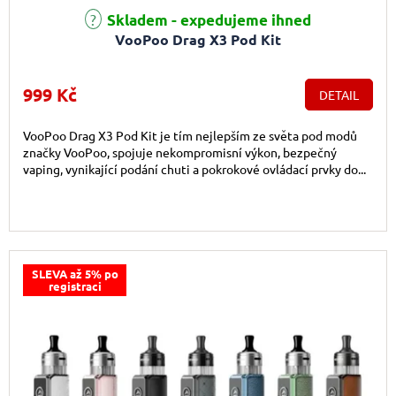
Skladem - expedujeme ihned
VooPoo Drag X3 Pod Kit
999 Kč
DETAIL
VooPoo Drag X3 Pod Kit je tím nejlepším ze světa pod modů
značky VooPoo, spojuje nekompromisní výkon, bezpečný
vaping, vynikající podání chuti a pokrokové ovládací prvky do...
SLEVA až 5% po
registraci