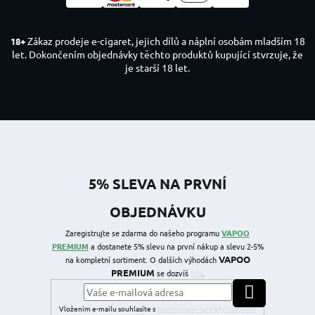
Zákaz prodeje e-cigaret, jejich dílů a náplní osobám mladším 18
18+
let. Dokončením objednávky těchto produktů kupující stvrzuje, že
je starší 18 let.
5% SLEVA NA PRVNÍ
OBJEDNÁVKU
Zaregistrujte se zdarma do našeho programu
VAPOO
PREMIUM
a dostanete 5% slevu na první nákup a slevu 2-5%
VAPOO
na kompletní sortiment. O dalších výhodách
PREMIUM
se dozvíš
zde
.
PŘIHLÁSIT SE
Vložením e-mailu souhlasíte s
podmínkami ochrany osobních