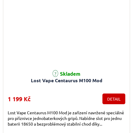
Průměrné hodnocení produktu je 5,0 z 5 hvězdiček.
Skladem
Lost Vape Centaurus M100 Mod
1 199 Kč
DETAIL
Lost Vape Centaurus M100 Mod je zařízení navržené speciálně
pro příznivce jednobaterkových gripů. Nabídne slot pro jednu
baterii 18650 a bezproblémový stabilní chod díky...