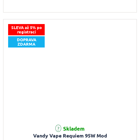
SLEVA až 5% po
registraci
DOPRAVA
ZDARMA
Průměrné hodnocení produktu je 5,0 z 5 hvězdiček.
Skladem
Vandy Vape Requiem 95W Mod