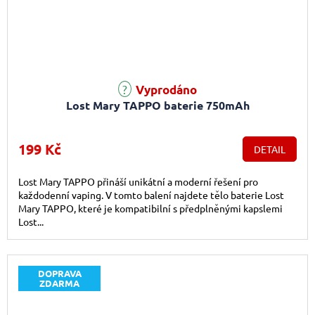
Průměrné hodnocení produktu je 1,0 z 5 hvězdiček.
Vyprodáno
Lost Mary TAPPO baterie 750mAh
199 Kč
DETAIL
Lost Mary TAPPO přináší unikátní a moderní řešení pro
každodenní vaping. V tomto balení najdete tělo baterie Lost
Mary TAPPO, které je kompatibilní s předplněnými kapslemi
Lost...
DOPRAVA
ZDARMA