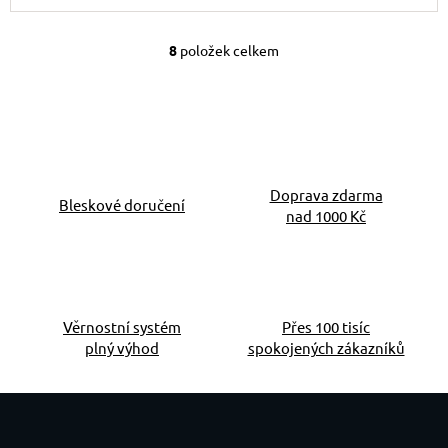
8
položek celkem
Ovládací prvky výpis
Doprava zdarma
Bleskové doručení
nad 1000 Kč
Věrnostní systém
Přes 100 tisíc
plný výhod
spokojených zákazníků
Zápatí