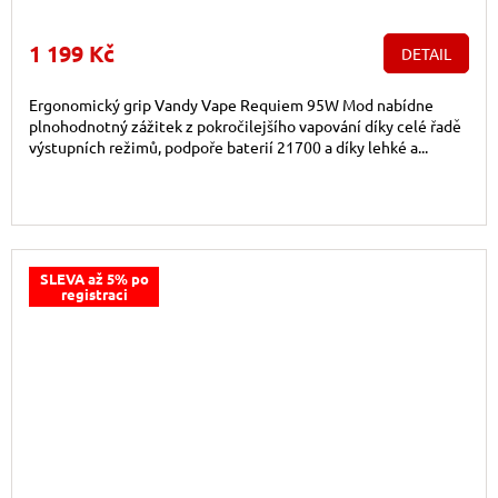
1 199 Kč
DETAIL
Ergonomický grip Vandy Vape Requiem 95W Mod nabídne
plnohodnotný zážitek z pokročilejšího vapování díky celé řadě
výstupních režimů, podpoře baterií 21700 a díky lehké a...
SLEVA až 5% po
registraci