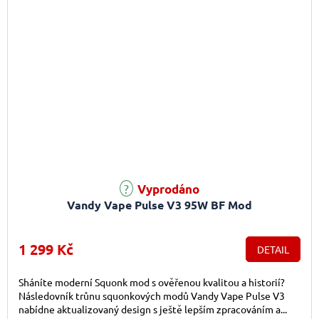
Vyprodáno
Vandy Vape Pulse V3 95W BF Mod
1 299 Kč
DETAIL
Sháníte moderní Squonk mod s ověřenou kvalitou a historií?
Následovník trůnu squonkových modů Vandy Vape Pulse V3
nabídne aktualizovaný design s ještě lepším zpracováním a...