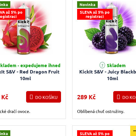
inka
Novinka
VA až 5% po
SLEVA až 5% po
registraci
registraci
kladem - expedujeme ihned
Skladem
kIt S&V - Red Dragon Fruit
KickIt S&V - Juicy Black
10ml
10ml
 Kč
289 Kč
DO KOŠÍKU
DO KO
cké dračí ovoce.
Oblíbená chuť ostružiny.
inka
SLEVA až 5% po