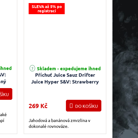
SLEVA až 5% po
registraci
Průměrné hodnocení produktu je 5,0 z 5 hvězdiček.
ihned
Skladem - expedujeme ihned
&V:
Příchuť Juice Sauz Drifter
mný
Juice Hyper S&V: Strawberry
em)
Banana Ice (Chladivá jahoda,
ŠÍKU
banán) 5ml
269 Kč
DO KOŠÍKU
také
apí
Jahodová a banánová zmrzlina v
dokonalé rovnováze.