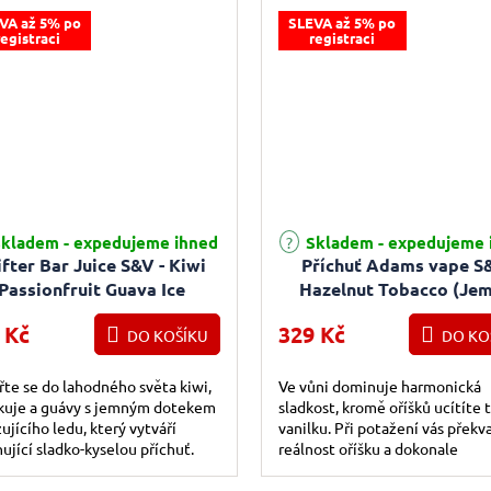
VA až 5% po
SLEVA až 5% po
registraci
registraci
kladem - expedujeme ihned
Skladem - expedujeme 
ifter Bar Juice S&V - Kiwi
Příchuť Adams vape S
Passionfruit Guava Ice
Hazelnut Tobacco (Je
Chladivé kiwi a tropické
tabák s lískovým oříšk
 Kč
329 Kč
ovoce) 16ml
DO KOŠÍKU
10ml
DO KO
te se do lahodného světa kiwi,
Ve vůni dominuje harmonická
kuje a guávy s jemným dotekem
sladkost, kromě oříšků ucítíte 
ujícího ledu, který vytváří
vanilku. Při potažení vás překv
nující sladko-kyselou příchuť.
reálnost oříšku a dokonale
vybalancovaný chuťový profil
dezertního tabáku,...