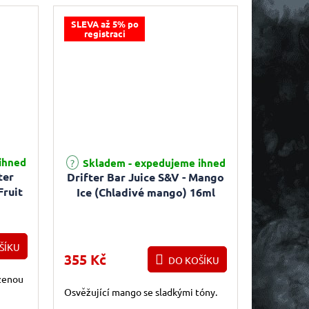
SLEVA až 5% po
registraci
ihned
Skladem - expedujeme ihned
ter
Drifter Bar Juice S&V - Mango
Fruit
Ice (Chladivé mango) 16ml
ŠÍKU
355 Kč
DO KOŠÍKU
ozenou
Osvěžující mango se sladkými tóny.