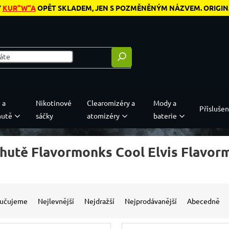
Y
KUR"W"A
OPĚT SKLADEM, JEN S POZMĚNĚNÝM NÁZVEM. ORIGINÁL
 a
Nikotinové
Clearomizéry a
Mody a
Příslušen
hutě
sáčky
atomizéry
baterie
chutě Flavormonks Cool Elvis Flavor
 produktů
í produktů
učujeme
Nejlevnější
Nejdražší
Nejprodávanější
Abecedně