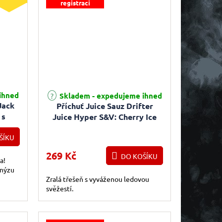
registraci
ihned
Skladem - expedujeme ihned
Jack
Příchuť Juice Sauz Drifter
 s
Juice Hyper S&V: Cherry Ice
(Chladivá třešeň) 5ml
ŠÍKU
269 Kč
DO KOŠÍKU
a!
anýzu
Zralá třešeň s vyváženou ledovou
svěžestí.