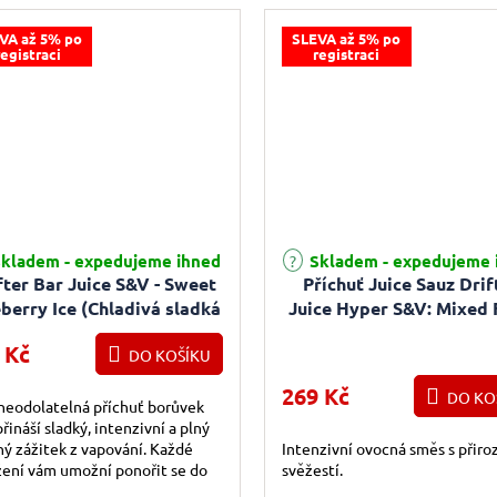
VA až 5% po
SLEVA až 5% po
registraci
registraci
kladem - expedujeme ihned
Skladem - expedujeme 
fter Bar Juice S&V - Sweet
Příchuť Juice Sauz Drif
berry Ice (Chladivá sladká
Juice Hyper S&V: Mixed 
borůvka) 16ml
(Ovocná směs) 5ml
 Kč
DO KOŠÍKU
269 Kč
DO KO
neodolatelná příchuť borůvek
řináší sladký, intenzivní a plný
ý zážitek z vapování. Každé
Intenzivní ovocná směs s přir
ení vám umožní ponořit se do
svěžestí.
stí ledového doteku, který