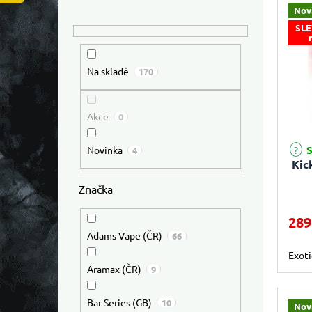
Nov
SLE
Na skladě
170
Akce
0
S
Novinka
4
Kic
Značka
289
Adams Vape (ČR)
66
Exoti
Aramax (ČR)
9
Bar Series (GB)
10
Nov