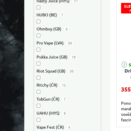
Nasty Juice (MYS)
11
SLE
NUBO (BE)
7
Ohmboy (GB)
8
Pro Vape (LVA)
36
Pukka Juice (GB)
19
S
Dr
Riot Squad (GB)
30
(
Ritchy (ČR)
12
355
TobGun (ČR)
7
Ponoř
mara
UAHU (MYS)
8
osvěž
fasci
Vape Fest (ČR)
4