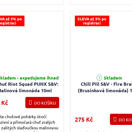
k čerstvých borůvek a jemný
k...
VA až 5% po
SLEVA až 5% po
registraci
registraci
rné hodnocení produktu je 5,0 z 5 hvězdiček.
kladem - expedujeme ihned
Skladem
chuť Riot Squad PUNX S&V:
Chill Pill S&V - Fire Bra
alinová limonáda 10ml
(Brusinková limonáda) 
 Kč
DO KOŠÍKU
še chuťové pohárky útočí
275 Kč
DO KO
zivní a přímočará chuť zralých
 zalitých slaďoučkou malinovou