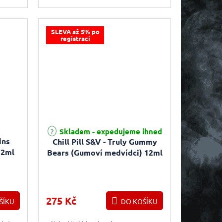
SLEVA až 5% po
registraci
Skladem - expedujeme ihned
ins
Chill Pill S&V - Truly Gummy
12ml
Bears (Gumoví medvídci) 12ml
275 Kč
ŠÍKU
DO KOŠÍKU