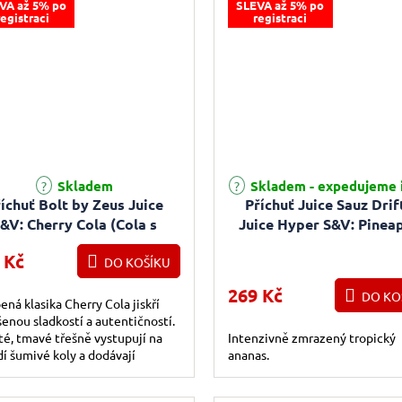
VA až 5% po
SLEVA až 5% po
registraci
registraci
Skladem
Skladem - expedujeme 
íchuť Bolt by Zeus Juice
Příchuť Juice Sauz Drif
&V: Cherry Cola (Cola s
Juice Hyper S&V: Pinea
třešní) 10ml
Ice (Chladivý ananas) 
 Kč
DO KOŠÍKU
269 Kč
DO KO
ená klasika Cherry Cola jiskří
enou sladkostí a autentičností.
é, tmavé třešně vystupují na
Intenzivně zmrazený tropický
í šumivé koly a dodávají
ananas.
ojivou dochuť, která skutečně
..