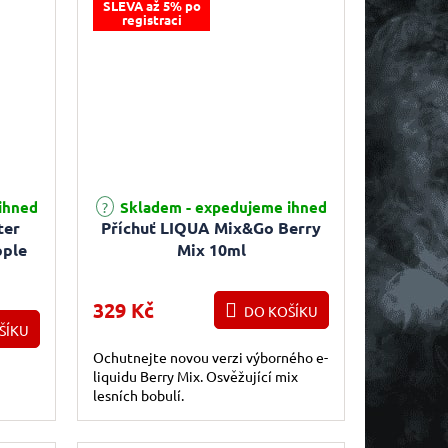
SLEVA až 5% po
registraci
ihned
Skladem - expedujeme ihned
ter
Příchuť LIQUA Mix&Go Berry
pple
Mix 10ml
5ml
329 Kč
DO KOŠÍKU
ŠÍKU
Ochutnejte novou verzi výborného e-
liquidu Berry Mix. Osvěžující mix
lesních bobulí.