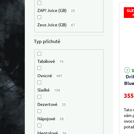
ZAP! Juice (GB)
25
SLE
Zeus Juice (GB)
67
Typ příchutě
Tabákové
74
S
Ovocné
467
Dri
Blue
Sladké
138
355
Dezertové
20
Tato 
vám p
Nápojové
58
ovocn
potaž
svěže
Mentolové
36