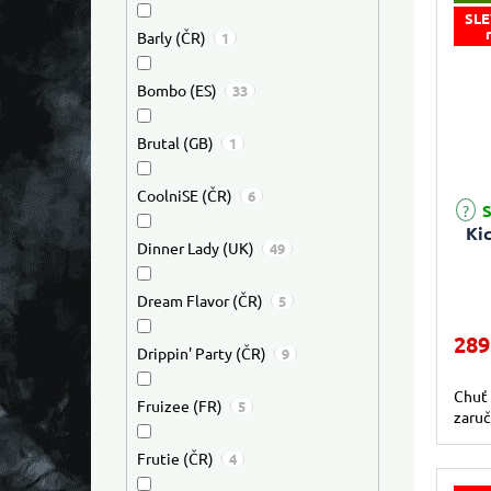
SLE
Barly (ČR)
1
Bombo (ES)
33
Brutal (GB)
1
CoolniSE (ČR)
6
S
Ki
Dinner Lady (UK)
49
Dream Flavor (ČR)
5
289
Drippin' Party (ČR)
9
Chuť 
Fruizee (FR)
5
zaruč
Frutie (ČR)
4