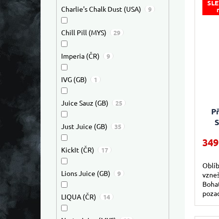
SLE
Charlie's Chalk Dust (USA)
9
Chill Pill (MYS)
29
Imperia (ČR)
9
IVG (GB)
1
Juice Sauz (GB)
25
Př
S
Just Juice (GB)
35
349
KickIt (ČR)
17
Oblíb
Lions Juice (GB)
9
vzneš
Bohat
pozad
LIQUA (ČR)
14
uspok
uhasí.