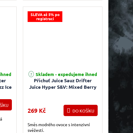
SLEVA až 5% po
registraci
ihned
Skladem - expedujeme ihned
ter
Příchuť Juice Sauz Drifter
zz Ice
Juice Hyper S&V: Mixed Berry
) 5ml
Menthol (Bobulovitá směs)
5ml
ŠÍKU
269 Kč
DO KOŠÍKU
á
e
Směs modrého ovoce s intenzivní
svěžestí.