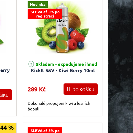
Novinka
SLEVA až 5% po
registraci
Skladem - expedujeme ihned
berry
KickIt S&V - Kiwi Berry 10ml
289 Kč
DO KOŠÍKU
ŠÍKU
Dokonalé propojení kiwi a lesních
bobulí.
–44 %
SLEVA až 5% po