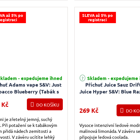
..
VA až 5% po
SLEVA až 5% po
registraci
registraci
kladem - expedujeme ihned
Skladem - expedujeme 
chuť Adams vape S&V: Just
Příchuť Juice Sauz Drif
bacco Blueberry (Tabák s
Juice Hyper S&V: Blue Ra
borůvkou) 10ml
(Chladivá modrá malina
 Kč
DO KOŠÍKU
269 Kč
DO KO
ni je zřetelný jemný, suchý
. Při potažení se k tabákovým
Vysoce intenzivní ledově modr
m přidá nádech zemitosti a
malinová limonáda. V závěru s
avosti. V závěru ucítíte lehký
připojuje ledová coolada.