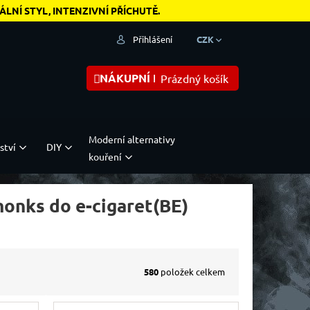
NÍ STYL, INTENZIVNÍ PŘÍCHUTĚ.
Přihlášení
CZK
NÁKUPNÍ KOŠÍK
Prázdný košík
Moderní alternativy
ství
DIY
kouření
monks do e-cigaret(BE)
580
položek celkem