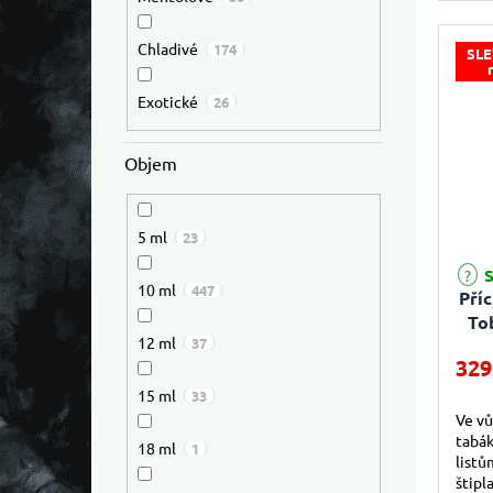
dodá.
Chladivé
174
SLE
Exotické
26
Objem
5 ml
23
S
10 ml
447
Pří
To
12 ml
37
329
15 ml
33
Ve vů
tabák
18 ml
1
listů
štipl