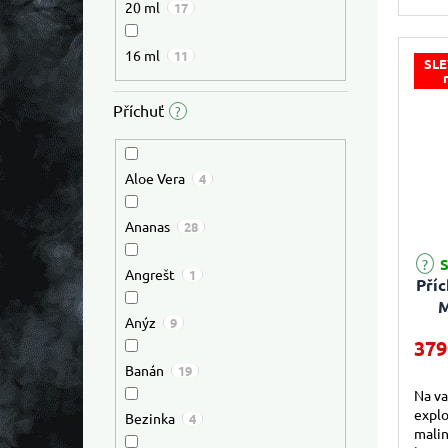
20 ml
17
názna
ocáse
16 ml
11
SLE
Příchuť
?
Aloe Vera
4
Ananas
28
Průmě
S
Angrešt
1
Pří
M
Anýz
9
379
Banán
19
Na va
explo
Bezinka
4
malin