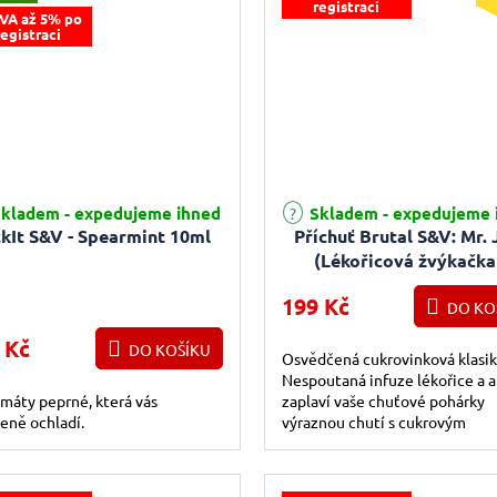
registraci
VA až 5% po
registraci
kladem - expedujeme ihned
Skladem - expedujeme 
ckIt S&V - Spearmint 10ml
Příchuť Brutal S&V: Mr. 
(Lékořicová žvýkačka
anýzem) 10ml
199 Kč
DO KO
 Kč
DO KOŠÍKU
Osvědčená cukrovinková klasik
Nespoutaná infuze lékořice a 
máty peprné, která vás
zaplaví vaše chuťové pohárky
eně ochladí.
výraznou chutí s cukrovým
dozvukem.