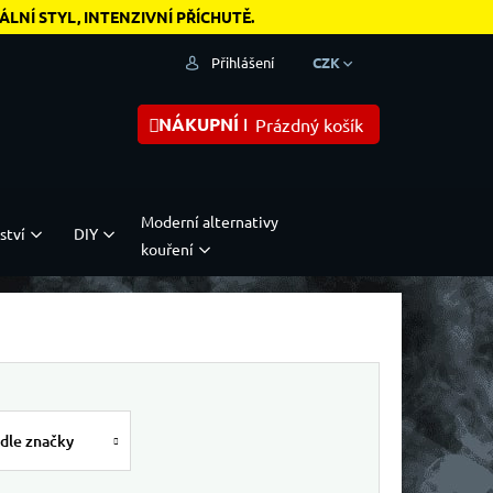
NÍ STYL, INTENZIVNÍ PŘÍCHUTĚ.
Přihlášení
CZK
NÁKUPNÍ KOŠÍK
Prázdný košík
Moderní alternativy
ství
DIY
kouření
dle značky