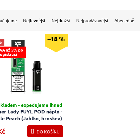
 produktů
í produktů
učujeme
Nejlevnější
Nejdražší
Nejprodávanější
Abecedně
–18 %
e
VA až 5% po
registraci
kladem - expedujeme ihned
ner Lady FUYL POD náplň -
le Peach (Jablko, broskev)
15mg
Kč
DO KOŠÍKU