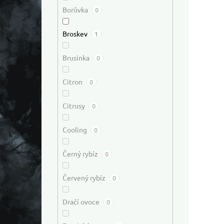
Borůvka
0
Broskev
1
Brusinka
0
Citron
0
Citrusy
0
Cooling
0
Černý rybíz
0
Červený rybíz
0
Dračí ovoce
0