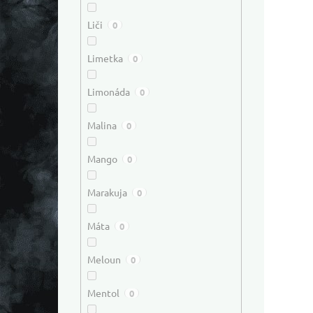
Liči
0
Limetka
0
Limonáda
0
Malina
0
Mango
0
Marakuja
0
Máta
0
Meloun
0
Mentol
0