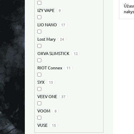
Úžas
IZY VAPE
9
nakys
LIO NANO
17
Lost Mary
24
OXVA SLIMSTICK
12
RIOT Connex
11
SYX
13
VEEV ONE
37
VOOM
8
VUSE
15