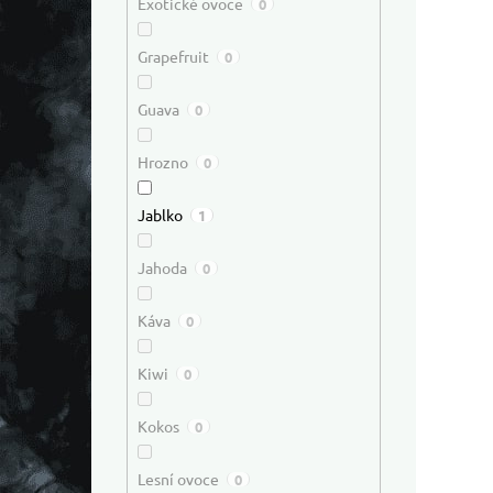
Exotické ovoce
0
Grapefruit
0
Guava
0
Hrozno
0
Jablko
1
Jahoda
0
Káva
0
Kiwi
0
Kokos
0
Lesní ovoce
0