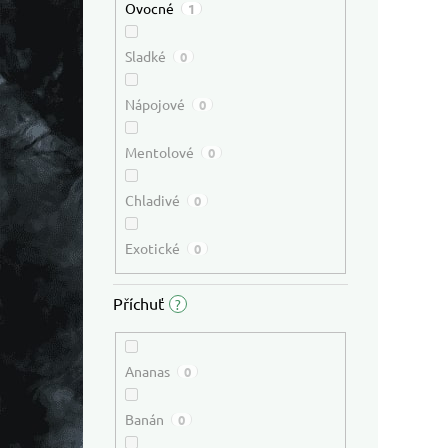
Ovocné
1
Sladké
0
Nápojové
0
Mentolové
0
Chladivé
0
Exotické
0
Příchuť
?
Ananas
0
Banán
0