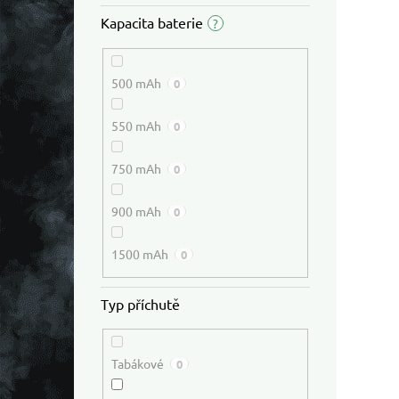
Kapacita baterie
?
500 mAh
0
550 mAh
0
750 mAh
0
900 mAh
0
1500 mAh
0
Typ příchutě
Tabákové
0