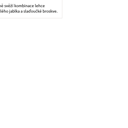
ně svěží kombinace lehce
lého jablka a slaďoučké broskve.
Ovládac