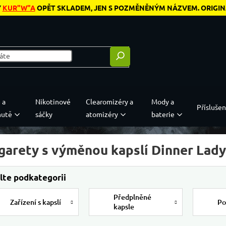
Y
KUR"W"A
OPĚT SKLADEM, JEN S POZMĚNĚNÝM NÁZVEM. ORIGINÁL
 a
Nikotinové
Clearomizéry a
Mody a
Příslušen
hutě
sáčky
atomizéry
baterie
igarety s výměnou kapslí Dinner Lady
Předplněné
Zařízení s kapslí
Po
kapsle