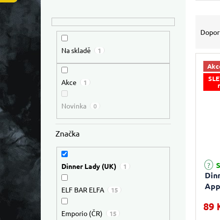
Výpis
Řazen
Dopor
Na skladě
1
Akc
SLE
Akce
1
Novinka
0
Značka
S
Dinner Lady (UK)
1
Din
App
ELF BAR ELFA
15
89 
Emporio (ČR)
15